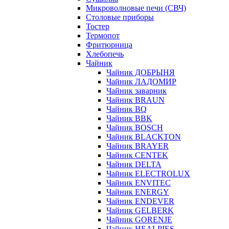
Микроволновые печи (СВЧ)
Столовые приборы
Тостер
Термопот
Фритюрница
Хлебопечь
Чайник
Чайник ДОБРЫНЯ
Чайник ЛАДОМИР
Чайник заварник
Чайник BRAUN
Чайник BQ
Чайник BBK
Чайник BOSCH
Чайник BLACKTON
Чайник BRAYER
Чайник CENTEK
Чайник DELTA
Чайник ELECTROLUX
Чайник ENVITEC
Чайник ENERGY
Чайник ENDEVER
Чайник GELBERK
Чайник GORENJE
Чайник HEALPIES