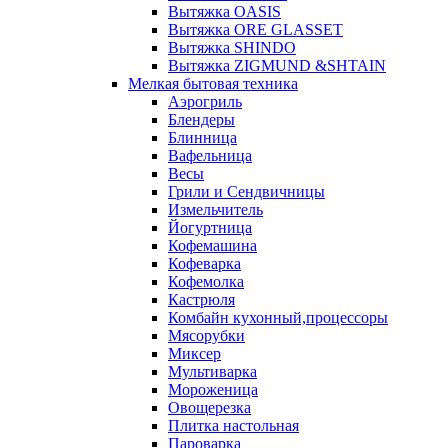
Вытяжка OASIS
Вытяжка ORE GLASSET
Вытяжка SHINDO
Вытяжка ZIGMUND &SHTAIN
Мелкая бытовая техника
Аэрогриль
Блендеры
Блинница
Вафельница
Весы
Грили и Сендвичницы
Измельчитель
Йогуртница
Кофемашина
Кофеварка
Кофемолка
Кастрюля
Комбайн кухонный,процессоры
Мясорубки
Миксер
Мультиварка
Мороженица
Овощерезка
Плитка настольная
Пароварка