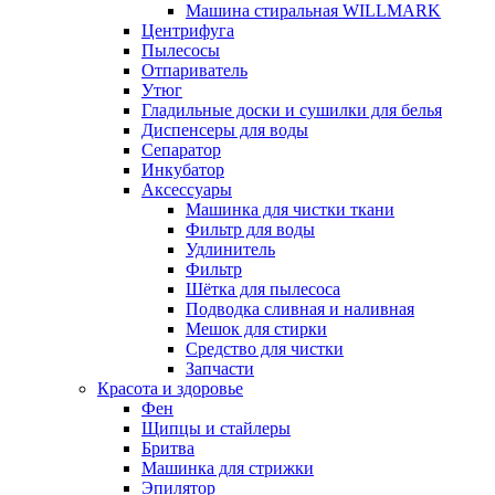
Машина стиральная WILLMARK
Центрифуга
Пылесосы
Отпариватель
Утюг
Гладильные доски и сушилки для белья
Диспенсеры для воды
Сепаратор
Инкубатор
Аксессуары
Машинка для чистки ткани
Фильтр для воды
Удлинитель
Фильтр
Шётка для пылесоса
Подводка сливная и наливная
Мешок для стирки
Средство для чистки
Запчасти
Красота и здоровье
Фен
Щипцы и стайлеры
Бритва
Машинка для стрижки
Эпилятор