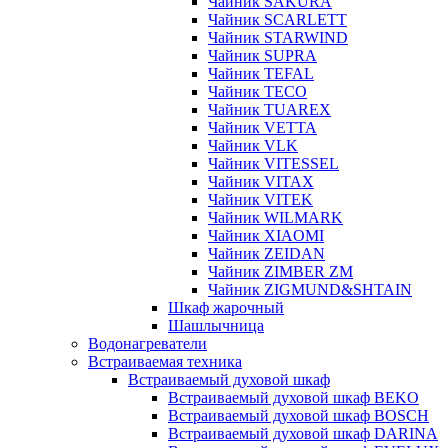
Чайник SAKURA
Чайник SCARLETT
Чайник STARWIND
Чайник SUPRA
Чайник TEFAL
Чайник TECO
Чайник TUAREX
Чайник VETTA
Чайник VLK
Чайник VITESSEL
Чайник VITAX
Чайник VITEK
Чайник WILMARK
Чайник XIAOMI
Чайник ZEIDAN
Чайник ZIMBER ZM
Чайник ZIGMUND&SHTAIN
Шкаф жарочный
Шашлычница
Водонагреватели
Встраиваемая техника
Встраиваемый духовой шкаф
Встраиваемый духовой шкаф BEKO
Встраиваемый духовой шкаф BOSCH
Встраиваемый духовой шкаф DARINA