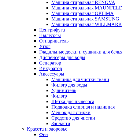
Машина стиральная RENOVA
Машина стиральная MAUNFELD
Машина стиральная OPTIMA
Машина стиральная SAMSUNG
Машина стиральная WILLMARK
Центрифуга
Пылесосы
Отпариватель
Утюг
Гладильные доски и сушилки для белья
Диспенсеры для воды
Сепаратор
Инкубатор
Аксессуары
Машинка для чистки ткани
Фильтр для воды
Удлинитель
Фильтр
Шётка для пылесоса
Подводка сливная и наливная
Мешок для стирки
Средство для чистки
Запчасти
Красота и здоровье
Фен