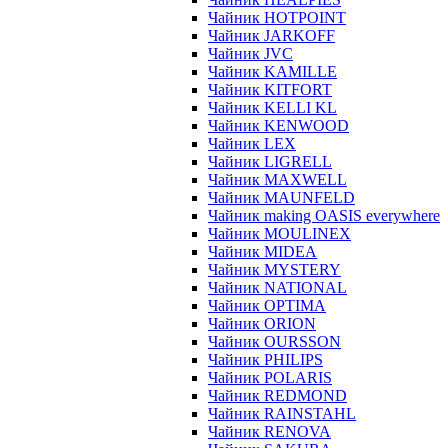
Чайник HOTPOINT
Чайник JARKOFF
Чайник JVC
Чайник KAMILLE
Чайник KITFORT
Чайник KELLI KL
Чайник KENWOOD
Чайник LEX
Чайник LIGRELL
Чайник MAXWELL
Чайник MAUNFELD
Чайник making OASIS everywhere
Чайник MOULINEX
Чайник MIDEA
Чайник MYSTERY
Чайник NATIONAL
Чайник OPTIMA
Чайник ORION
Чайник OURSSON
Чайник PHILIPS
Чайник POLARIS
Чайник REDMOND
Чайник RAINSTAHL
Чайник RENOVA