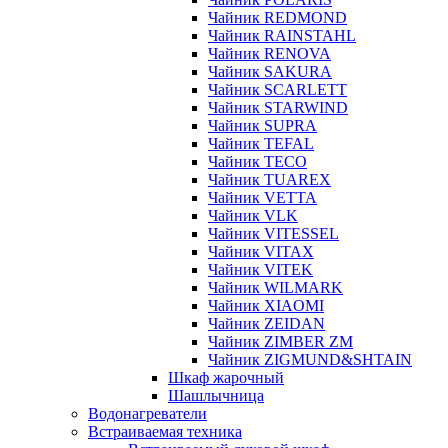
Чайник REDMOND
Чайник RAINSTAHL
Чайник RENOVA
Чайник SAKURA
Чайник SCARLETT
Чайник STARWIND
Чайник SUPRA
Чайник TEFAL
Чайник TECO
Чайник TUAREX
Чайник VETTA
Чайник VLK
Чайник VITESSEL
Чайник VITAX
Чайник VITEK
Чайник WILMARK
Чайник XIAOMI
Чайник ZEIDAN
Чайник ZIMBER ZM
Чайник ZIGMUND&SHTAIN
Шкаф жарочный
Шашлычница
Водонагреватели
Встраиваемая техника