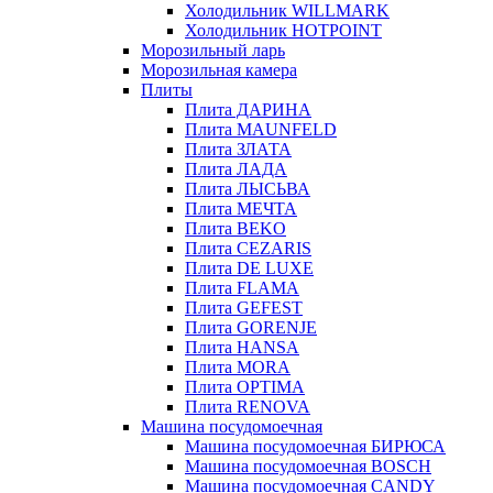
Холодильник WILLMARK
Холодильник HOTPOINT
Морозильный ларь
Морозильная камера
Плиты
Плита ДАРИНА
Плита MAUNFELD
Плита ЗЛАТА
Плита ЛАДА
Плита ЛЫСЬВА
Плита МЕЧТА
Плита BEKO
Плита CEZARIS
Плита DE LUXE
Плита FLAMA
Плита GEFEST
Плита GORENJE
Плита HANSA
Плита MORA
Плита OPTIMA
Плита RENOVA
Машина посудомоечная
Машина посудомоечная БИРЮСА
Машина посудомоечная BOSCH
Машина посудомоечная CANDY