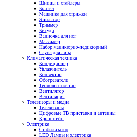
Щипцы и стайлеры
Бритва
Машинка для стрижки
Эпилятор
Триммер
Бигуди
Ванночка для ног
Массажёр
Набор маникюрно-педикюрный
Сауна для лица
Климатическая техника
Кондиционер
Увлажнитель
Конвектор
Обогреватели
Тепловентилятор
Вентилятор
Вентиляция
Телевизоры и медиа
Телевизоры
Цифровые ТВ приставки и антенны
Кронштейн
Электрика
Стабилизатор
LED Лампы и электрика