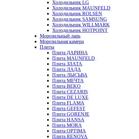
Холодильник LG
Холодильник MAUNFELD
Холодильник ROLSEN
Холодильник SAMSUNG
Холодильник WILLMARK
Холодильник HOTPOINT
Морозильный ларь
Морозильная камера
Плиты
Плита ДАРИНА
Плита MAUNFELD
Плита ЗЛАТА
Плита ЛАДА
Плита ЛЫСЬВА
Плита МЕЧТА
Плита BEKO
Плита CEZARIS
Плита DE LUXE
Плита FLAMA
Плита GEFEST
Плита GORENJE
Плита HANSA
Плита MORA
Плита OPTIMA
Плита RENOVA