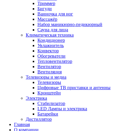
Триммер
Бигуди
Ванночка для ног
Массажёр
Набор маникюрно-педикюрный
Сауна для лица
Климатическая техника
Кондиционер
Увлажнитель
Конвектор
Обогреватели
Тепловентилятор
Вентилятор
Вентиляция
Телевизоры и медиа
Телевизоры
Цифровые ТВ приставки и антенны
Кронштейн
Электрика
Стабилизатор
LED Лампы и электрика
Батарейки
Дистиллятор
Главная
О компании