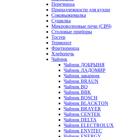
Перечница
Принадлежности для кухни
Соковыжималка
Сушилка
Микроволновые печи (СВЧ)
Столовые приборы
Тостер
Термопот
Фритюрница
Хлебопечь
Чайник
Чайник ДОБРЫНЯ
Чайник ЛАДОМИР
Чайник заварник
Чайник BRAUN
Чайник BQ
Чайник BBK
Чайник BOSCH
Чайник BLACKTON
Чайник BRAYER
Чайник CENTEK
Чайник DELTA
Чайник ELECTROLUX
Чайник ENVITEC
Чайник ENERGY