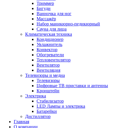
Триммер
Бигуди
Ванночка для ног
Массажёр
Набор маникюрно-педикюрный
Сауна для лица
Климатическая техника
Кондиционер
Увлажнитель
Конвектор
Обогреватели
Тепловентилятор
Вентилятор
Вентиляция
Телевизоры и медиа
Телевизоры
Цифровые ТВ приставки и антенны
Кронштейн
Электрика
Стабилизатор
LED Лампы и электрика
Батарейки
Дистиллятор
Главная
О компании