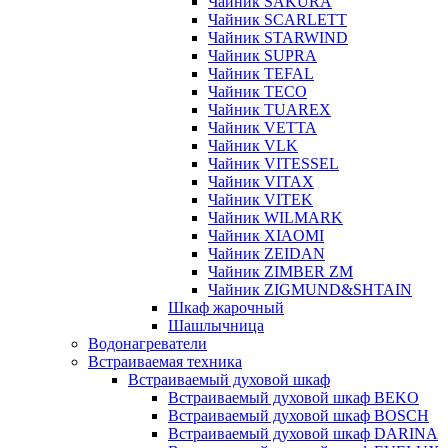
Чайник SAKURA
Чайник SCARLETT
Чайник STARWIND
Чайник SUPRA
Чайник TEFAL
Чайник TECO
Чайник TUAREX
Чайник VETTA
Чайник VLK
Чайник VITESSEL
Чайник VITAX
Чайник VITEK
Чайник WILMARK
Чайник XIAOMI
Чайник ZEIDAN
Чайник ZIMBER ZM
Чайник ZIGMUND&SHTAIN
Шкаф жарочный
Шашлычница
Водонагреватели
Встраиваемая техника
Встраиваемый духовой шкаф
Встраиваемый духовой шкаф BEKO
Встраиваемый духовой шкаф BOSCH
Встраиваемый духовой шкаф DARINA