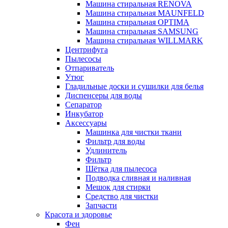
Машина стиральная RENOVA
Машина стиральная MAUNFELD
Машина стиральная OPTIMA
Машина стиральная SAMSUNG
Машина стиральная WILLMARK
Центрифуга
Пылесосы
Отпариватель
Утюг
Гладильные доски и сушилки для белья
Диспенсеры для воды
Сепаратор
Инкубатор
Аксессуары
Машинка для чистки ткани
Фильтр для воды
Удлинитель
Фильтр
Шётка для пылесоса
Подводка сливная и наливная
Мешок для стирки
Средство для чистки
Запчасти
Красота и здоровье
Фен