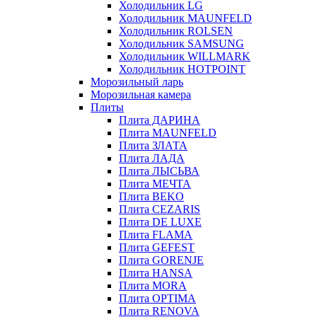
Холодильник LG
Холодильник MAUNFELD
Холодильник ROLSEN
Холодильник SAMSUNG
Холодильник WILLMARK
Холодильник HOTPOINT
Морозильный ларь
Морозильная камера
Плиты
Плита ДАРИНА
Плита MAUNFELD
Плита ЗЛАТА
Плита ЛАДА
Плита ЛЫСЬВА
Плита МЕЧТА
Плита BEKO
Плита CEZARIS
Плита DE LUXE
Плита FLAMA
Плита GEFEST
Плита GORENJE
Плита HANSA
Плита MORA
Плита OPTIMA
Плита RENOVA