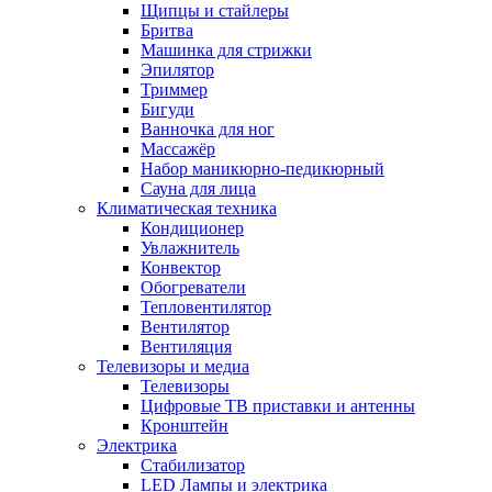
Щипцы и стайлеры
Бритва
Машинка для стрижки
Эпилятор
Триммер
Бигуди
Ванночка для ног
Массажёр
Набор маникюрно-педикюрный
Сауна для лица
Климатическая техника
Кондиционер
Увлажнитель
Конвектор
Обогреватели
Тепловентилятор
Вентилятор
Вентиляция
Телевизоры и медиа
Телевизоры
Цифровые ТВ приставки и антенны
Кронштейн
Электрика
Стабилизатор
LED Лампы и электрика