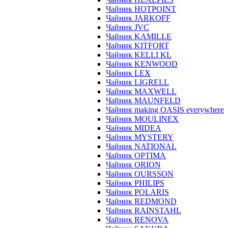
Чайник HOTPOINT
Чайник JARKOFF
Чайник JVC
Чайник KAMILLE
Чайник KITFORT
Чайник KELLI KL
Чайник KENWOOD
Чайник LEX
Чайник LIGRELL
Чайник MAXWELL
Чайник MAUNFELD
Чайник making OASIS everywhere
Чайник MOULINEX
Чайник MIDEA
Чайник MYSTERY
Чайник NATIONAL
Чайник OPTIMA
Чайник ORION
Чайник OURSSON
Чайник PHILIPS
Чайник POLARIS
Чайник REDMOND
Чайник RAINSTAHL
Чайник RENOVA