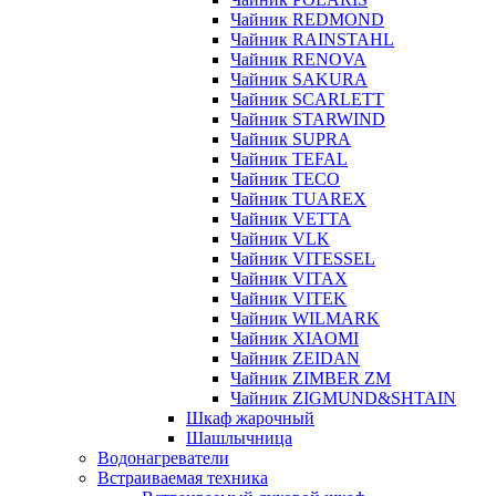
Чайник REDMOND
Чайник RAINSTAHL
Чайник RENOVA
Чайник SAKURA
Чайник SCARLETT
Чайник STARWIND
Чайник SUPRA
Чайник TEFAL
Чайник TECO
Чайник TUAREX
Чайник VETTA
Чайник VLK
Чайник VITESSEL
Чайник VITAX
Чайник VITEK
Чайник WILMARK
Чайник XIAOMI
Чайник ZEIDAN
Чайник ZIMBER ZM
Чайник ZIGMUND&SHTAIN
Шкаф жарочный
Шашлычница
Водонагреватели
Встраиваемая техника