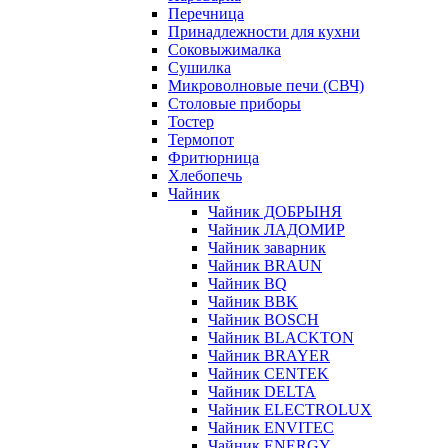
Перечница
Принадлежности для кухни
Соковыжималка
Сушилка
Микроволновые печи (СВЧ)
Столовые приборы
Тостер
Термопот
Фритюрница
Хлебопечь
Чайник
Чайник ДОБРЫНЯ
Чайник ЛАДОМИР
Чайник заварник
Чайник BRAUN
Чайник BQ
Чайник BBK
Чайник BOSCH
Чайник BLACKTON
Чайник BRAYER
Чайник CENTEK
Чайник DELTA
Чайник ELECTROLUX
Чайник ENVITEC
Чайник ENERGY