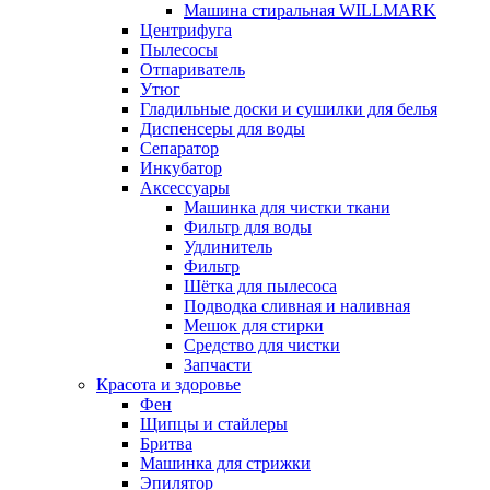
Машина стиральная WILLMARK
Центрифуга
Пылесосы
Отпариватель
Утюг
Гладильные доски и сушилки для белья
Диспенсеры для воды
Сепаратор
Инкубатор
Аксессуары
Машинка для чистки ткани
Фильтр для воды
Удлинитель
Фильтр
Шётка для пылесоса
Подводка сливная и наливная
Мешок для стирки
Средство для чистки
Запчасти
Красота и здоровье
Фен
Щипцы и стайлеры
Бритва
Машинка для стрижки
Эпилятор