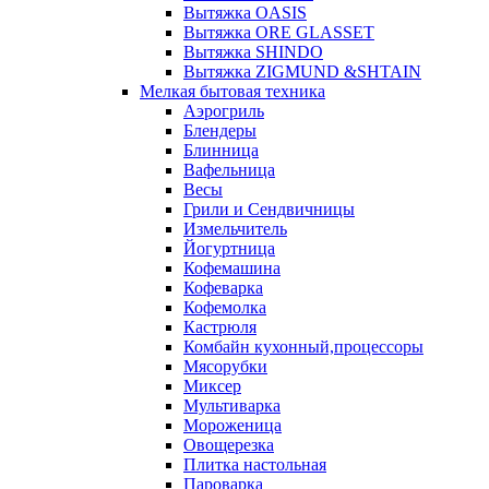
Вытяжка OASIS
Вытяжка ORE GLASSET
Вытяжка SHINDO
Вытяжка ZIGMUND &SHTAIN
Мелкая бытовая техника
Аэрогриль
Блендеры
Блинница
Вафельница
Весы
Грили и Сендвичницы
Измельчитель
Йогуртница
Кофемашина
Кофеварка
Кофемолка
Кастрюля
Комбайн кухонный,процессоры
Мясорубки
Миксер
Мультиварка
Мороженица
Овощерезка
Плитка настольная
Пароварка