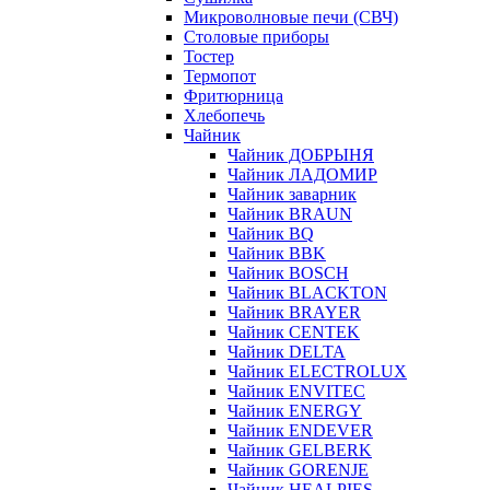
Микроволновые печи (СВЧ)
Столовые приборы
Тостер
Термопот
Фритюрница
Хлебопечь
Чайник
Чайник ДОБРЫНЯ
Чайник ЛАДОМИР
Чайник заварник
Чайник BRAUN
Чайник BQ
Чайник BBK
Чайник BOSCH
Чайник BLACKTON
Чайник BRAYER
Чайник CENTEK
Чайник DELTA
Чайник ELECTROLUX
Чайник ENVITEC
Чайник ENERGY
Чайник ENDEVER
Чайник GELBERK
Чайник GORENJE
Чайник HEALPIES