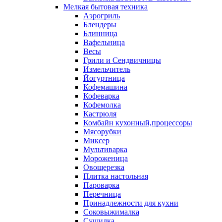
Мелкая бытовая техника
Аэрогриль
Блендеры
Блинница
Вафельница
Весы
Грили и Сендвичницы
Измельчитель
Йогуртница
Кофемашина
Кофеварка
Кофемолка
Кастрюля
Комбайн кухонный,процессоры
Мясорубки
Миксер
Мультиварка
Мороженица
Овощерезка
Плитка настольная
Пароварка
Перечница
Принадлежности для кухни
Соковыжималка
Сушилка