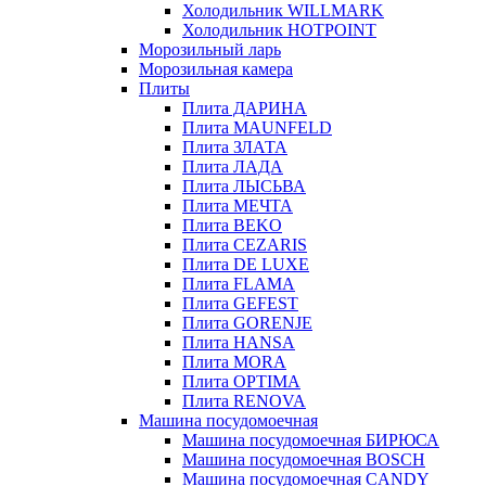
Холодильник WILLMARK
Холодильник HOTPOINT
Морозильный ларь
Морозильная камера
Плиты
Плита ДАРИНА
Плита MAUNFELD
Плита ЗЛАТА
Плита ЛАДА
Плита ЛЫСЬВА
Плита МЕЧТА
Плита BEKO
Плита CEZARIS
Плита DE LUXE
Плита FLAMA
Плита GEFEST
Плита GORENJE
Плита HANSA
Плита MORA
Плита OPTIMA
Плита RENOVA
Машина посудомоечная
Машина посудомоечная БИРЮСА
Машина посудомоечная BOSCH
Машина посудомоечная CANDY