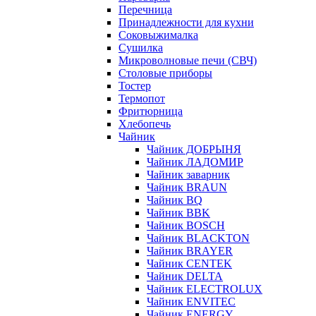
Перечница
Принадлежности для кухни
Соковыжималка
Сушилка
Микроволновые печи (СВЧ)
Столовые приборы
Тостер
Термопот
Фритюрница
Хлебопечь
Чайник
Чайник ДОБРЫНЯ
Чайник ЛАДОМИР
Чайник заварник
Чайник BRAUN
Чайник BQ
Чайник BBK
Чайник BOSCH
Чайник BLACKTON
Чайник BRAYER
Чайник CENTEK
Чайник DELTA
Чайник ELECTROLUX
Чайник ENVITEC
Чайник ENERGY