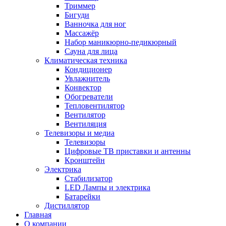
Триммер
Бигуди
Ванночка для ног
Массажёр
Набор маникюрно-педикюрный
Сауна для лица
Климатическая техника
Кондиционер
Увлажнитель
Конвектор
Обогреватели
Тепловентилятор
Вентилятор
Вентиляция
Телевизоры и медиа
Телевизоры
Цифровые ТВ приставки и антенны
Кронштейн
Электрика
Стабилизатор
LED Лампы и электрика
Батарейки
Дистиллятор
Главная
О компании