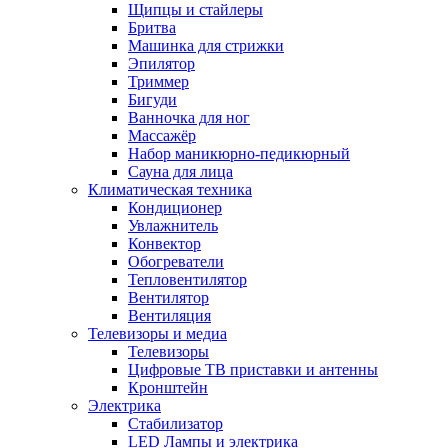
Щипцы и стайлеры
Бритва
Машинка для стрижки
Эпилятор
Триммер
Бигуди
Ванночка для ног
Массажёр
Набор маникюрно-педикюрный
Сауна для лица
Климатическая техника
Кондиционер
Увлажнитель
Конвектор
Обогреватели
Тепловентилятор
Вентилятор
Вентиляция
Телевизоры и медиа
Телевизоры
Цифровые ТВ приставки и антенны
Кронштейн
Электрика
Стабилизатор
LED Лампы и электрика