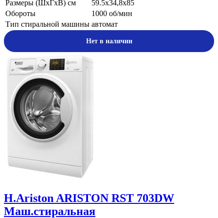
Размеры (ШхГхВ) см
59.5х34,8х85
Обороты
1000 об/мин
Тип стиральной машины
автомат
Нет в наличии
H.Ariston
ARISTON RST 703DW
Маш.стиральная