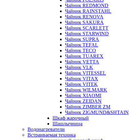
Чайник REDMOND
Чайник RAINSTAHL
Чайник RENOVA
Чайник SAKURA
Чайник SCARLETT
Чайник STARWIND
Чайник SUPRA
Чайник TEFAL
Чайник TECO
Чайник TUAREX
Чайник VETTA
Чайник VLK
Чайник VITESSEL
Чайник VITAX
Чайник VITEK
Чайник WILMARK
Чайник XIAOMI
Чайник ZEIDAN
Чайник ZIMBER ZM
Чайник ZIGMUND&SHTAIN
Шкаф жарочный
Шашлычница
Водонагреватели
Встраиваемая техника