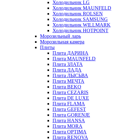
Холодильник LG
Холодильник MAUNFELD
Холодильник ROLSEN
Холодильник SAMSUNG
Холодильник WILLMARK
Холодильник HOTPOINT
Морозильный ларь
Морозильная камера
Плиты
Плита ДАРИНА
Плита MAUNFELD
Плита ЗЛАТА
Плита ЛАДА
Плита ЛЫСЬВА
Плита МЕЧТА
Плита BEKO
Плита CEZARIS
Плита DE LUXE
Плита FLAMA
Плита GEFEST
Плита GORENJE
Плита HANSA
Плита MORA
Плита OPTIMA
Плита RENOVA