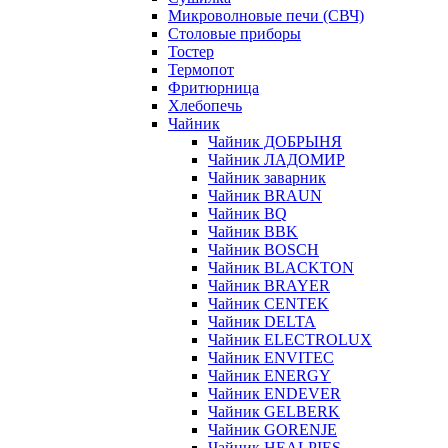
Микроволновые печи (СВЧ)
Столовые приборы
Тостер
Термопот
Фритюрница
Хлебопечь
Чайник
Чайник ДОБРЫНЯ
Чайник ЛАДОМИР
Чайник заварник
Чайник BRAUN
Чайник BQ
Чайник BBK
Чайник BOSCH
Чайник BLACKTON
Чайник BRAYER
Чайник CENTEK
Чайник DELTA
Чайник ELECTROLUX
Чайник ENVITEC
Чайник ENERGY
Чайник ENDEVER
Чайник GELBERK
Чайник GORENJE
Чайник HEALPIES