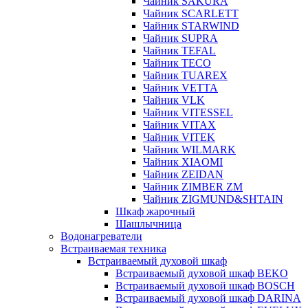
Чайник SAKURA
Чайник SCARLETT
Чайник STARWIND
Чайник SUPRA
Чайник TEFAL
Чайник TECO
Чайник TUAREX
Чайник VETTA
Чайник VLK
Чайник VITESSEL
Чайник VITAX
Чайник VITEK
Чайник WILMARK
Чайник XIAOMI
Чайник ZEIDAN
Чайник ZIMBER ZM
Чайник ZIGMUND&SHTAIN
Шкаф жарочный
Шашлычница
Водонагреватели
Встраиваемая техника
Встраиваемый духовой шкаф
Встраиваемый духовой шкаф BEKO
Встраиваемый духовой шкаф BOSCH
Встраиваемый духовой шкаф DARINA