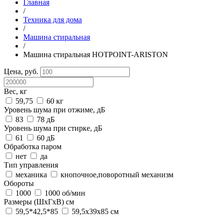
Главная
/
Техника для дома
/
Машина стиральная
/
Машина стиральная HOTPOINT-ARISTON
Цена, руб.
Вес, кг
59,75
60 кг
Уровень шума при отжиме, дБ
83
78 дБ
Уровень шума при стирке, дБ
61
60 дБ
Обработка паром
нет
да
Тип управления
механика
кнопочное,поворотный механизм
Обороты
1000
1000 об/мин
Размеры (ШхГхВ) см
59,5*42,5*85
59,5х39х85 см