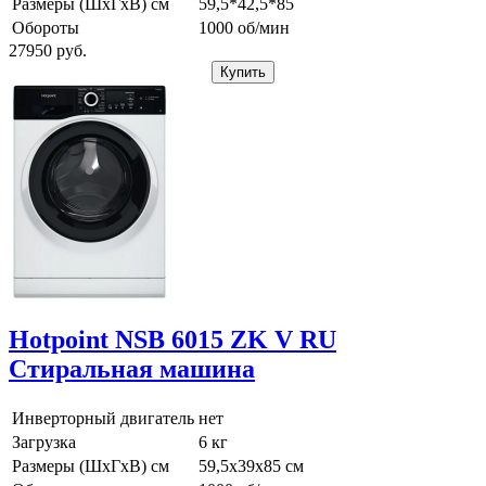
Размеры (ШхГхВ) см
59,5*42,5*85
Обороты
1000 об/мин
27950
pуб.
Купить
Hotpoint NSB 6015 ZK V RU
Стиральная машина
Инверторный двигатель
нет
Загрузка
6 кг
Размеры (ШхГхВ) см
59,5х39х85 см