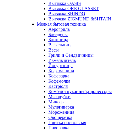
Вытяжка OASIS
Вытяжка ORE GLASSET
Вытяжка SHINDO
Вытяжка ZIGMUND &SHTAIN
Мелкая бытовая техника
Аэрогриль
Блендеры
Блинница
Вафельница
Весы
Грили и Сендвичницы
Измельчитель
Йогуртница
Кофемашина
Кофеварка
Кофемолка
Кастрюля
Комбайн кухонный,процессоры
Мясорубки
Миксер
Мультиварка
Мороженица
Овощерезка
Плитка настольная
Пароварка