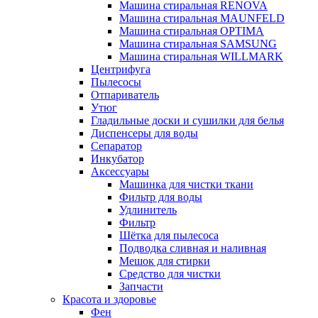
Машина стиральная RENOVA
Машина стиральная MAUNFELD
Машина стиральная OPTIMA
Машина стиральная SAMSUNG
Машина стиральная WILLMARK
Центрифуга
Пылесосы
Отпариватель
Утюг
Гладильные доски и сушилки для белья
Диспенсеры для воды
Сепаратор
Инкубатор
Аксессуары
Машинка для чистки ткани
Фильтр для воды
Удлинитель
Фильтр
Шётка для пылесоса
Подводка сливная и наливная
Мешок для стирки
Средство для чистки
Запчасти
Красота и здоровье
Фен