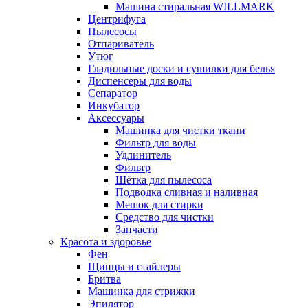
Машина стиральная WILLMARK
Центрифуга
Пылесосы
Отпариватель
Утюг
Гладильные доски и сушилки для белья
Диспенсеры для воды
Сепаратор
Инкубатор
Аксессуары
Машинка для чистки ткани
Фильтр для воды
Удлинитель
Фильтр
Шётка для пылесоса
Подводка сливная и наливная
Мешок для стирки
Средство для чистки
Запчасти
Красота и здоровье
Фен
Щипцы и стайлеры
Бритва
Машинка для стрижки
Эпилятор