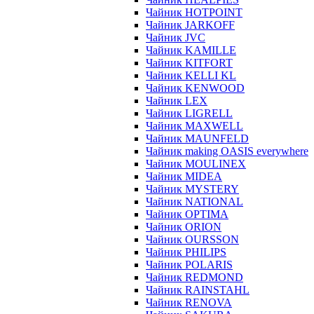
Чайник HOTPOINT
Чайник JARKOFF
Чайник JVC
Чайник KAMILLE
Чайник KITFORT
Чайник KELLI KL
Чайник KENWOOD
Чайник LEX
Чайник LIGRELL
Чайник MAXWELL
Чайник MAUNFELD
Чайник making OASIS everywhere
Чайник MOULINEX
Чайник MIDEA
Чайник MYSTERY
Чайник NATIONAL
Чайник OPTIMA
Чайник ORION
Чайник OURSSON
Чайник PHILIPS
Чайник POLARIS
Чайник REDMOND
Чайник RAINSTAHL
Чайник RENOVA