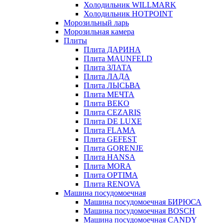
Холодильник WILLMARK
Холодильник HOTPOINT
Морозильный ларь
Морозильная камера
Плиты
Плита ДАРИНА
Плита MAUNFELD
Плита ЗЛАТА
Плита ЛАДА
Плита ЛЫСЬВА
Плита МЕЧТА
Плита BEKO
Плита CEZARIS
Плита DE LUXE
Плита FLAMA
Плита GEFEST
Плита GORENJE
Плита HANSA
Плита MORA
Плита OPTIMA
Плита RENOVA
Машина посудомоечная
Машина посудомоечная БИРЮСА
Машина посудомоечная BOSCH
Машина посудомоечная CANDY