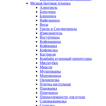
Мелкая бытовая техника
Аэрогриль
Блендеры
Блинница
Вафельница
Весы
Грили и Сендвичницы
Измельчитель
Йогуртница
Кофемашина
Кофеварка
Кофемолка
Кастрюля
Комбайн кухонный,процессоры
Мясорубки
Миксер
Мультиварка
Мороженица
Овощерезка
Плитка настольная
Пароварка
Перечница
Принадлежности для кухни
Соковыжималка
Сушилка