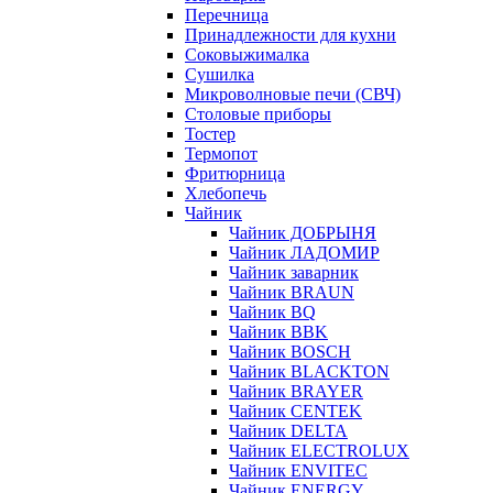
Перечница
Принадлежности для кухни
Соковыжималка
Сушилка
Микроволновые печи (СВЧ)
Столовые приборы
Тостер
Термопот
Фритюрница
Хлебопечь
Чайник
Чайник ДОБРЫНЯ
Чайник ЛАДОМИР
Чайник заварник
Чайник BRAUN
Чайник BQ
Чайник BBK
Чайник BOSCH
Чайник BLACKTON
Чайник BRAYER
Чайник CENTEK
Чайник DELTA
Чайник ELECTROLUX
Чайник ENVITEC
Чайник ENERGY