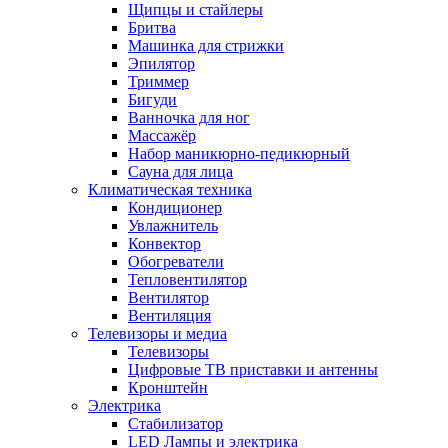
Щипцы и стайлеры
Бритва
Машинка для стрижки
Эпилятор
Триммер
Бигуди
Ванночка для ног
Массажёр
Набор маникюрно-педикюрный
Сауна для лица
Климатическая техника
Кондиционер
Увлажнитель
Конвектор
Обогреватели
Тепловентилятор
Вентилятор
Вентиляция
Телевизоры и медиа
Телевизоры
Цифровые ТВ приставки и антенны
Кронштейн
Электрика
Стабилизатор
LED Лампы и электрика