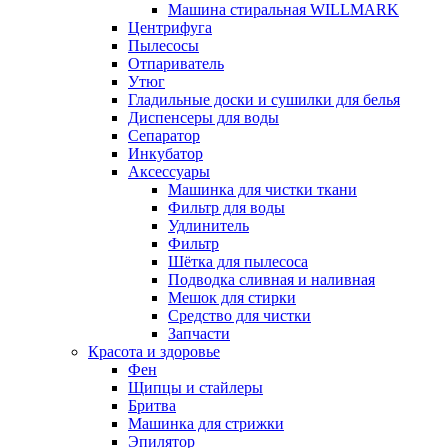
Машина стиральная WILLMARK
Центрифуга
Пылесосы
Отпариватель
Утюг
Гладильные доски и сушилки для белья
Диспенсеры для воды
Сепаратор
Инкубатор
Аксессуары
Машинка для чистки ткани
Фильтр для воды
Удлинитель
Фильтр
Шётка для пылесоса
Подводка сливная и наливная
Мешок для стирки
Средство для чистки
Запчасти
Красота и здоровье
Фен
Щипцы и стайлеры
Бритва
Машинка для стрижки
Эпилятор