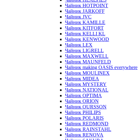
Чайник HOTPOINT
Чайник JARKOFF
Чайник JVC
Чайник KAMILLE
Чайник KITFORT
Чайник KELLI KL
Чайник KENWOOD
Чайник LEX
Чайник LIGRELL
Чайник MAXWELL
Чайник MAUNFELD
Чайник making OASIS everywhere
Чайник MOULINEX
Чайник MIDEA
Чайник MYSTERY
Чайник NATIONAL
Чайник OPTIMA
Чайник ORION
Чайник OURSSON
Чайник PHILIPS
Чайник POLARIS
Чайник REDMOND
Чайник RAINSTAHL
Чайник RENOVA