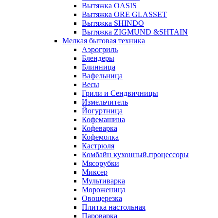
Вытяжка OASIS
Вытяжка ORE GLASSET
Вытяжка SHINDO
Вытяжка ZIGMUND &SHTAIN
Мелкая бытовая техника
Аэрогриль
Блендеры
Блинница
Вафельница
Весы
Грили и Сендвичницы
Измельчитель
Йогуртница
Кофемашина
Кофеварка
Кофемолка
Кастрюля
Комбайн кухонный,процессоры
Мясорубки
Миксер
Мультиварка
Мороженица
Овощерезка
Плитка настольная
Пароварка