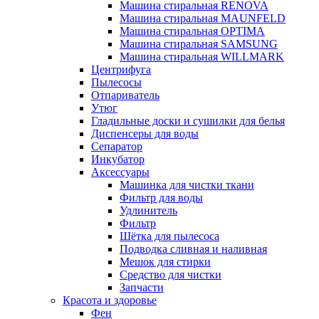
Машина стиральная RENOVA
Машина стиральная MAUNFELD
Машина стиральная OPTIMA
Машина стиральная SAMSUNG
Машина стиральная WILLMARK
Центрифуга
Пылесосы
Отпариватель
Утюг
Гладильные доски и сушилки для белья
Диспенсеры для воды
Сепаратор
Инкубатор
Аксессуары
Машинка для чистки ткани
Фильтр для воды
Удлинитель
Фильтр
Шётка для пылесоса
Подводка сливная и наливная
Мешок для стирки
Средство для чистки
Запчасти
Красота и здоровье
Фен