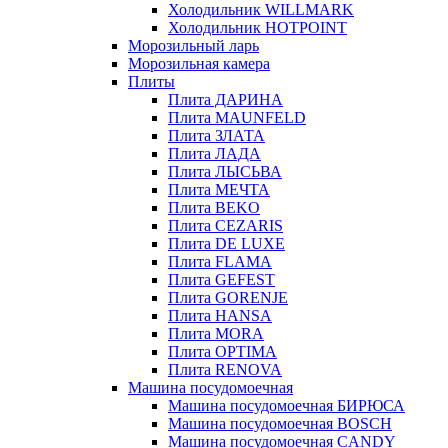
Холодильник WILLMARK
Холодильник HOTPOINT
Морозильный ларь
Морозильная камера
Плиты
Плита ДАРИНА
Плита MAUNFELD
Плита ЗЛАТА
Плита ЛАДА
Плита ЛЫСЬВА
Плита МЕЧТА
Плита BEKO
Плита CEZARIS
Плита DE LUXE
Плита FLAMA
Плита GEFEST
Плита GORENJE
Плита HANSA
Плита MORA
Плита OPTIMA
Плита RENOVA
Машина посудомоечная
Машина посудомоечная БИРЮСА
Машина посудомоечная BOSCH
Машина посудомоечная CANDY