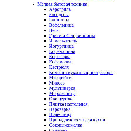
Мелкая бытовая техника
Аэрогриль
Блендеры
Блинница
Вафельница
Весы
Грили и Сендвичницы
Измельчитель
Йогуртница
Кофемашина
Кофеварка
Кофемолка
Кастрюля
Комбайн кухонный,процессоры
Мясорубки
Миксер
Мультиварка
Мороженица
Овощерезка
Плитка настольная
Пароварка
Перечница
Принадлежности для кухни
Соковыжималка
Сушилка