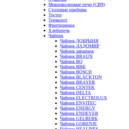
Микроволновые печи (СВЧ)
Столовые приборы
Тостер
Термопот
Фритюрница
Хлебопечь
Чайник
Чайник ДОБРЫНЯ
Чайник ЛАДОМИР
Чайник заварник
Чайник BRAUN
Чайник BQ
Чайник BBK
Чайник BOSCH
Чайник BLACKTON
Чайник BRAYER
Чайник CENTEK
Чайник DELTA
Чайник ELECTROLUX
Чайник ENVITEC
Чайник ENERGY
Чайник ENDEVER
Чайник GELBERK
Чайник GORENJE
Чайник HEALPIES