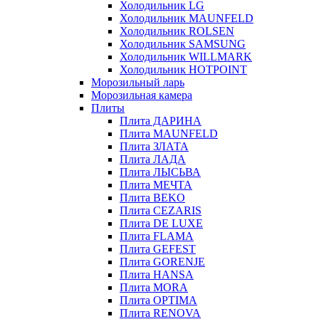
Холодильник LG
Холодильник MAUNFELD
Холодильник ROLSEN
Холодильник SAMSUNG
Холодильник WILLMARK
Холодильник HOTPOINT
Морозильный ларь
Морозильная камера
Плиты
Плита ДАРИНА
Плита MAUNFELD
Плита ЗЛАТА
Плита ЛАДА
Плита ЛЫСЬВА
Плита МЕЧТА
Плита BEKO
Плита CEZARIS
Плита DE LUXE
Плита FLAMA
Плита GEFEST
Плита GORENJE
Плита HANSA
Плита MORA
Плита OPTIMA
Плита RENOVA