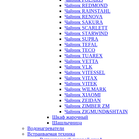
Чайник REDMOND
Чайник RAINSTAHL
Чайник RENOVA
Чайник SAKURA
Чайник SCARLETT
Чайник STARWIND
Чайник SUPRA
Чайник TEFAL
Чайник TECO
Чайник TUAREX
Чайник VETTA
Чайник VLK
Чайник VITESSEL
Чайник VITAX
Чайник VITEK
Чайник WILMARK
Чайник XIAOMI
Чайник ZEIDAN
Чайник ZIMBER ZM
Чайник ZIGMUND&SHTAIN
Шкаф жарочный
Шашлычница
Водонагреватели
Встраиваемая техника