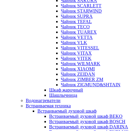
Чайник SAKURA
Чайник SCARLETT
Чайник STARWIND
Чайник SUPRA
Чайник TEFAL
Чайник TECO
Чайник TUAREX
Чайник VETTA
Чайник VLK
Чайник VITESSEL
Чайник VITAX
Чайник VITEK
Чайник WILMARK
Чайник XIAOMI
Чайник ZEIDAN
Чайник ZIMBER ZM
Чайник ZIGMUND&SHTAIN
Шкаф жарочный
Шашлычница
Водонагреватели
Встраиваемая техника
Встраиваемый духовой шкаф
Встраиваемый духовой шкаф BEKO
Встраиваемый духовой шкаф BOSCH
Встраиваемый духовой шкаф DARINA