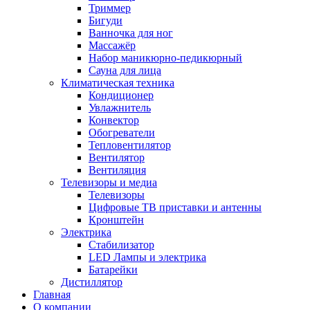
Триммер
Бигуди
Ванночка для ног
Массажёр
Набор маникюрно-педикюрный
Сауна для лица
Климатическая техника
Кондиционер
Увлажнитель
Конвектор
Обогреватели
Тепловентилятор
Вентилятор
Вентиляция
Телевизоры и медиа
Телевизоры
Цифровые ТВ приставки и антенны
Кронштейн
Электрика
Стабилизатор
LED Лампы и электрика
Батарейки
Дистиллятор
Главная
О компании