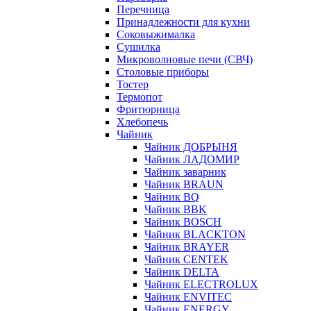
Перечница
Принадлежности для кухни
Соковыжималка
Сушилка
Микроволновые печи (СВЧ)
Столовые приборы
Тостер
Термопот
Фритюрница
Хлебопечь
Чайник
Чайник ДОБРЫНЯ
Чайник ЛАДОМИР
Чайник заварник
Чайник BRAUN
Чайник BQ
Чайник BBK
Чайник BOSCH
Чайник BLACKTON
Чайник BRAYER
Чайник CENTEK
Чайник DELTA
Чайник ELECTROLUX
Чайник ENVITEC
Чайник ENERGY