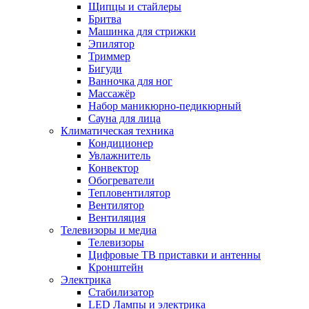
Щипцы и стайлеры
Бритва
Машинка для стрижки
Эпилятор
Триммер
Бигуди
Ванночка для ног
Массажёр
Набор маникюрно-педикюрный
Сауна для лица
Климатическая техника
Кондиционер
Увлажнитель
Конвектор
Обогреватели
Тепловентилятор
Вентилятор
Вентиляция
Телевизоры и медиа
Телевизоры
Цифровые ТВ приставки и антенны
Кронштейн
Электрика
Стабилизатор
LED Лампы и электрика