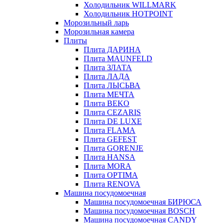
Холодильник WILLMARK
Холодильник HOTPOINT
Морозильный ларь
Морозильная камера
Плиты
Плита ДАРИНА
Плита MAUNFELD
Плита ЗЛАТА
Плита ЛАДА
Плита ЛЫСЬВА
Плита МЕЧТА
Плита BEKO
Плита CEZARIS
Плита DE LUXE
Плита FLAMA
Плита GEFEST
Плита GORENJE
Плита HANSA
Плита MORA
Плита OPTIMA
Плита RENOVA
Машина посудомоечная
Машина посудомоечная БИРЮСА
Машина посудомоечная BOSCH
Машина посудомоечная CANDY