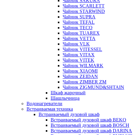
Чайник SAKURA
Чайник SCARLETT
Чайник STARWIND
Чайник SUPRA
Чайник TEFAL
Чайник TECO
Чайник TUAREX
Чайник VETTA
Чайник VLK
Чайник VITESSEL
Чайник VITAX
Чайник VITEK
Чайник WILMARK
Чайник XIAOMI
Чайник ZEIDAN
Чайник ZIMBER ZM
Чайник ZIGMUND&SHTAIN
Шкаф жарочный
Шашлычница
Водонагреватели
Встраиваемая техника
Встраиваемый духовой шкаф
Встраиваемый духовой шкаф BEKO
Встраиваемый духовой шкаф BOSCH
Встраиваемый духовой шкаф DARINA