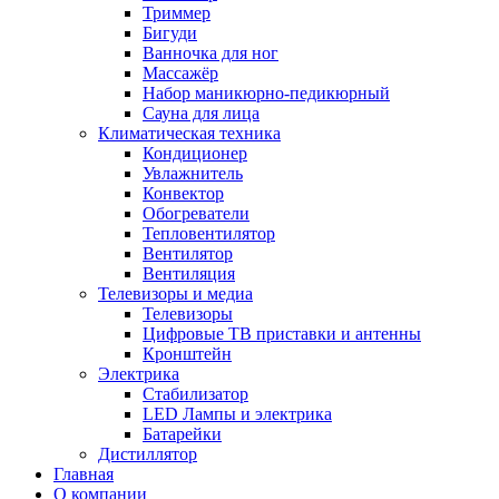
Триммер
Бигуди
Ванночка для ног
Массажёр
Набор маникюрно-педикюрный
Сауна для лица
Климатическая техника
Кондиционер
Увлажнитель
Конвектор
Обогреватели
Тепловентилятор
Вентилятор
Вентиляция
Телевизоры и медиа
Телевизоры
Цифровые ТВ приставки и антенны
Кронштейн
Электрика
Стабилизатор
LED Лампы и электрика
Батарейки
Дистиллятор
Главная
О компании