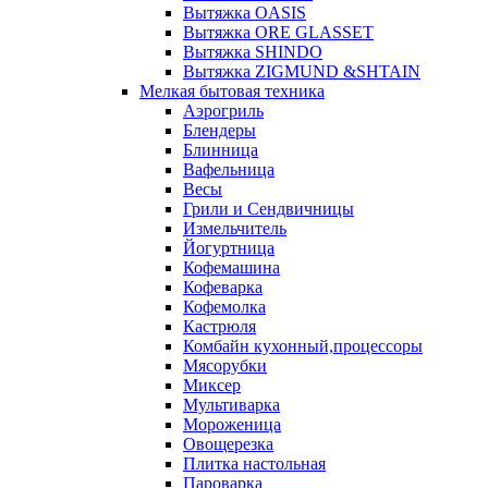
Вытяжка OASIS
Вытяжка ORE GLASSET
Вытяжка SHINDO
Вытяжка ZIGMUND &SHTAIN
Мелкая бытовая техника
Аэрогриль
Блендеры
Блинница
Вафельница
Весы
Грили и Сендвичницы
Измельчитель
Йогуртница
Кофемашина
Кофеварка
Кофемолка
Кастрюля
Комбайн кухонный,процессоры
Мясорубки
Миксер
Мультиварка
Мороженица
Овощерезка
Плитка настольная
Пароварка