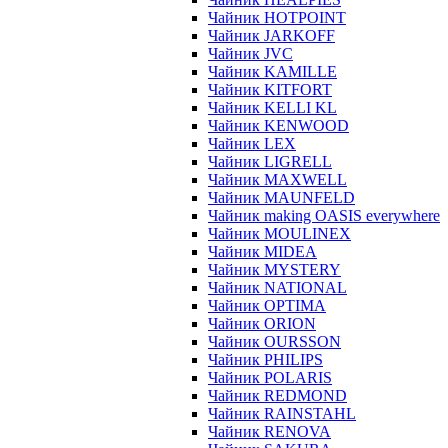
Чайник HOTPOINT
Чайник JARKOFF
Чайник JVC
Чайник KAMILLE
Чайник KITFORT
Чайник KELLI KL
Чайник KENWOOD
Чайник LEX
Чайник LIGRELL
Чайник MAXWELL
Чайник MAUNFELD
Чайник making OASIS everywhere
Чайник MOULINEX
Чайник MIDEA
Чайник MYSTERY
Чайник NATIONAL
Чайник OPTIMA
Чайник ORION
Чайник OURSSON
Чайник PHILIPS
Чайник POLARIS
Чайник REDMOND
Чайник RAINSTAHL
Чайник RENOVA