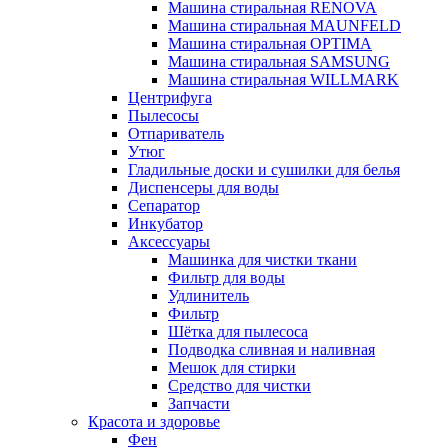
Машина стиральная RENOVA
Машина стиральная MAUNFELD
Машина стиральная OPTIMA
Машина стиральная SAMSUNG
Машина стиральная WILLMARK
Центрифуга
Пылесосы
Отпариватель
Утюг
Гладильные доски и сушилки для белья
Диспенсеры для воды
Сепаратор
Инкубатор
Аксессуары
Машинка для чистки ткани
Фильтр для воды
Удлинитель
Фильтр
Шётка для пылесоса
Подводка сливная и наливная
Мешок для стирки
Средство для чистки
Запчасти
Красота и здоровье
Фен