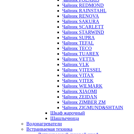
Чайник REDMOND
Чайник RAINSTAHL
Чайник RENOVA
Чайник SAKURA
Чайник SCARLETT
Чайник STARWIND
Чайник SUPRA
Чайник TEFAL
Чайник TECO
Чайник TUAREX
Чайник VETTA
Чайник VLK
Чайник VITESSEL
Чайник VITAX
Чайник VITEK
Чайник WILMARK
Чайник XIAOMI
Чайник ZEIDAN
Чайник ZIMBER ZM
Чайник ZIGMUND&SHTAIN
Шкаф жарочный
Шашлычница
Водонагреватели
Встраиваемая техника