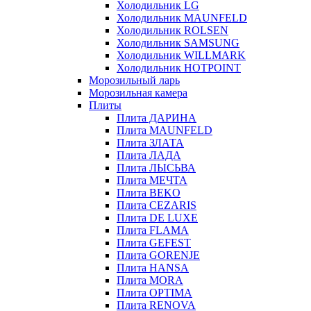
Холодильник LG
Холодильник MAUNFELD
Холодильник ROLSEN
Холодильник SAMSUNG
Холодильник WILLMARK
Холодильник HOTPOINT
Морозильный ларь
Морозильная камера
Плиты
Плита ДАРИНА
Плита MAUNFELD
Плита ЗЛАТА
Плита ЛАДА
Плита ЛЫСЬВА
Плита МЕЧТА
Плита BEKO
Плита CEZARIS
Плита DE LUXE
Плита FLAMA
Плита GEFEST
Плита GORENJE
Плита HANSA
Плита MORA
Плита OPTIMA
Плита RENOVA