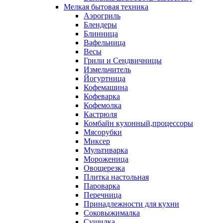
Мелкая бытовая техника
Аэрогриль
Блендеры
Блинница
Вафельница
Весы
Грили и Сендвичницы
Измельчитель
Йогуртница
Кофемашина
Кофеварка
Кофемолка
Кастрюля
Комбайн кухонный,процессоры
Мясорубки
Миксер
Мультиварка
Мороженица
Овощерезка
Плитка настольная
Пароварка
Перечница
Принадлежности для кухни
Соковыжималка
Сушилка