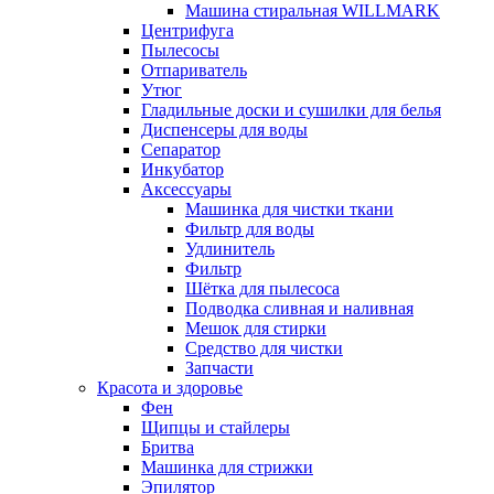
Машина стиральная WILLMARK
Центрифуга
Пылесосы
Отпариватель
Утюг
Гладильные доски и сушилки для белья
Диспенсеры для воды
Сепаратор
Инкубатор
Аксессуары
Машинка для чистки ткани
Фильтр для воды
Удлинитель
Фильтр
Шётка для пылесоса
Подводка сливная и наливная
Мешок для стирки
Средство для чистки
Запчасти
Красота и здоровье
Фен
Щипцы и стайлеры
Бритва
Машинка для стрижки
Эпилятор