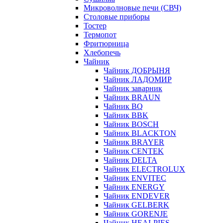
Микроволновые печи (СВЧ)
Столовые приборы
Тостер
Термопот
Фритюрница
Хлебопечь
Чайник
Чайник ДОБРЫНЯ
Чайник ЛАДОМИР
Чайник заварник
Чайник BRAUN
Чайник BQ
Чайник BBK
Чайник BOSCH
Чайник BLACKTON
Чайник BRAYER
Чайник CENTEK
Чайник DELTA
Чайник ELECTROLUX
Чайник ENVITEC
Чайник ENERGY
Чайник ENDEVER
Чайник GELBERK
Чайник GORENJE
Чайник HEALPIES