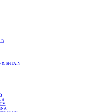
LD
D & SHTAIN
KO
SCH
NDY
RINA