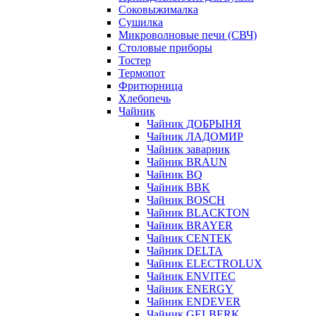
Соковыжималка
Сушилка
Микроволновые печи (СВЧ)
Столовые приборы
Тостер
Термопот
Фритюрница
Хлебопечь
Чайник
Чайник ДОБРЫНЯ
Чайник ЛАДОМИР
Чайник заварник
Чайник BRAUN
Чайник BQ
Чайник BBK
Чайник BOSCH
Чайник BLACKTON
Чайник BRAYER
Чайник CENTEK
Чайник DELTA
Чайник ELECTROLUX
Чайник ENVITEC
Чайник ENERGY
Чайник ENDEVER
Чайник GELBERK