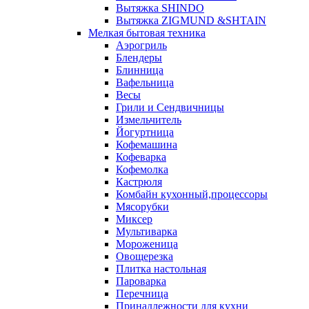
Вытяжка SHINDO
Вытяжка ZIGMUND &SHTAIN
Мелкая бытовая техника
Аэрогриль
Блендеры
Блинница
Вафельница
Весы
Грили и Сендвичницы
Измельчитель
Йогуртница
Кофемашина
Кофеварка
Кофемолка
Кастрюля
Комбайн кухонный,процессоры
Мясорубки
Миксер
Мультиварка
Мороженица
Овощерезка
Плитка настольная
Пароварка
Перечница
Принадлежности для кухни