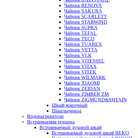
Чайник RENOVA
Чайник SAKURA
Чайник SCARLETT
Чайник STARWIND
Чайник SUPRA
Чайник TEFAL
Чайник TECO
Чайник TUAREX
Чайник VETTA
Чайник VLK
Чайник VITESSEL
Чайник VITAX
Чайник VITEK
Чайник WILMARK
Чайник XIAOMI
Чайник ZEIDAN
Чайник ZIMBER ZM
Чайник ZIGMUND&SHTAIN
Шкаф жарочный
Шашлычница
Водонагреватели
Встраиваемая техника
Встраиваемый духовой шкаф
Встраиваемый духовой шкаф BEKO