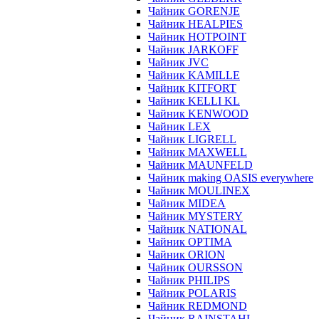
Чайник GORENJE
Чайник HEALPIES
Чайник HOTPOINT
Чайник JARKOFF
Чайник JVC
Чайник KAMILLE
Чайник KITFORT
Чайник KELLI KL
Чайник KENWOOD
Чайник LEX
Чайник LIGRELL
Чайник MAXWELL
Чайник MAUNFELD
Чайник making OASIS everywhere
Чайник MOULINEX
Чайник MIDEA
Чайник MYSTERY
Чайник NATIONAL
Чайник OPTIMA
Чайник ORION
Чайник OURSSON
Чайник PHILIPS
Чайник POLARIS
Чайник REDMOND
Чайник RAINSTAHL