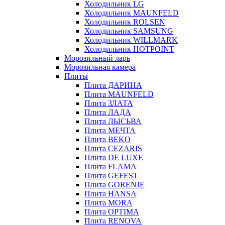
Холодильник LG
Холодильник MAUNFELD
Холодильник ROLSEN
Холодильник SAMSUNG
Холодильник WILLMARK
Холодильник HOTPOINT
Морозильный ларь
Морозильная камера
Плиты
Плита ДАРИНА
Плита MAUNFELD
Плита ЗЛАТА
Плита ЛАДА
Плита ЛЫСЬВА
Плита МЕЧТА
Плита BEKO
Плита CEZARIS
Плита DE LUXE
Плита FLAMA
Плита GEFEST
Плита GORENJE
Плита HANSA
Плита MORA
Плита OPTIMA
Плита RENOVA