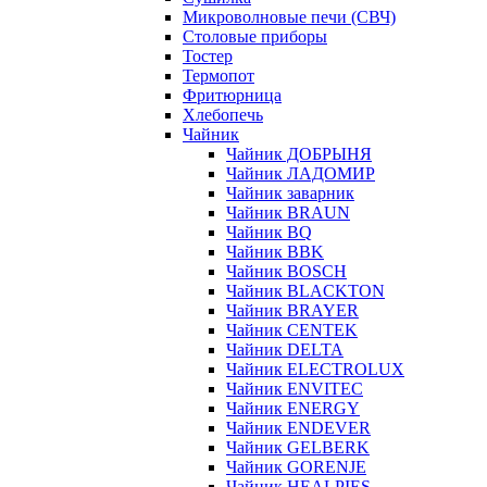
Микроволновые печи (СВЧ)
Столовые приборы
Тостер
Термопот
Фритюрница
Хлебопечь
Чайник
Чайник ДОБРЫНЯ
Чайник ЛАДОМИР
Чайник заварник
Чайник BRAUN
Чайник BQ
Чайник BBK
Чайник BOSCH
Чайник BLACKTON
Чайник BRAYER
Чайник CENTEK
Чайник DELTA
Чайник ELECTROLUX
Чайник ENVITEC
Чайник ENERGY
Чайник ENDEVER
Чайник GELBERK
Чайник GORENJE
Чайник HEALPIES