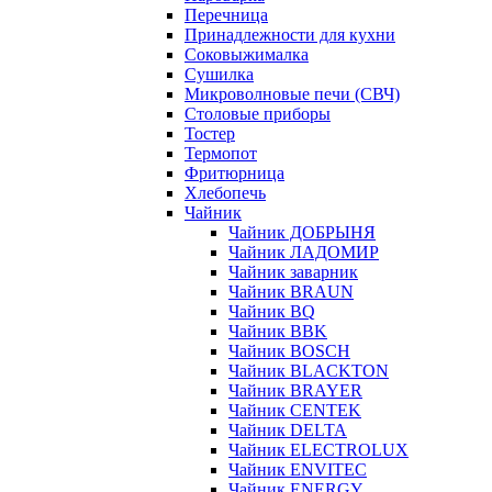
Перечница
Принадлежности для кухни
Соковыжималка
Сушилка
Микроволновые печи (СВЧ)
Столовые приборы
Тостер
Термопот
Фритюрница
Хлебопечь
Чайник
Чайник ДОБРЫНЯ
Чайник ЛАДОМИР
Чайник заварник
Чайник BRAUN
Чайник BQ
Чайник BBK
Чайник BOSCH
Чайник BLACKTON
Чайник BRAYER
Чайник CENTEK
Чайник DELTA
Чайник ELECTROLUX
Чайник ENVITEC
Чайник ENERGY