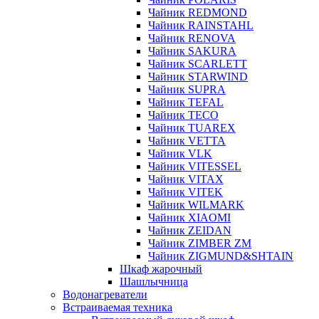
Чайник REDMOND
Чайник RAINSTAHL
Чайник RENOVA
Чайник SAKURA
Чайник SCARLETT
Чайник STARWIND
Чайник SUPRA
Чайник TEFAL
Чайник TECO
Чайник TUAREX
Чайник VETTA
Чайник VLK
Чайник VITESSEL
Чайник VITAX
Чайник VITEK
Чайник WILMARK
Чайник XIAOMI
Чайник ZEIDAN
Чайник ZIMBER ZM
Чайник ZIGMUND&SHTAIN
Шкаф жарочный
Шашлычница
Водонагреватели
Встраиваемая техника