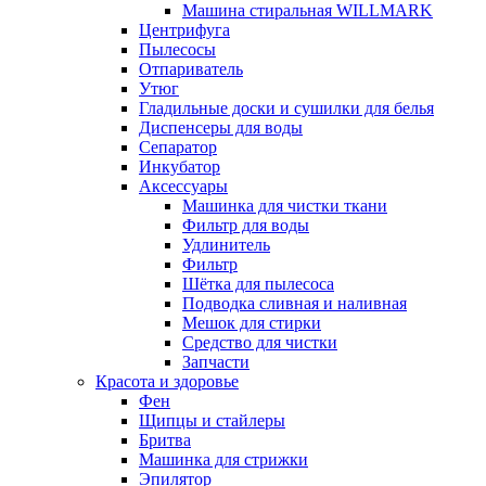
Машина стиральная WILLMARK
Центрифуга
Пылесосы
Отпариватель
Утюг
Гладильные доски и сушилки для белья
Диспенсеры для воды
Сепаратор
Инкубатор
Аксессуары
Машинка для чистки ткани
Фильтр для воды
Удлинитель
Фильтр
Шётка для пылесоса
Подводка сливная и наливная
Мешок для стирки
Средство для чистки
Запчасти
Красота и здоровье
Фен
Щипцы и стайлеры
Бритва
Машинка для стрижки
Эпилятор