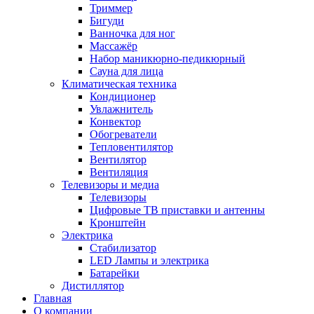
Триммер
Бигуди
Ванночка для ног
Массажёр
Набор маникюрно-педикюрный
Сауна для лица
Климатическая техника
Кондиционер
Увлажнитель
Конвектор
Обогреватели
Тепловентилятор
Вентилятор
Вентиляция
Телевизоры и медиа
Телевизоры
Цифровые ТВ приставки и антенны
Кронштейн
Электрика
Стабилизатор
LED Лампы и электрика
Батарейки
Дистиллятор
Главная
О компании