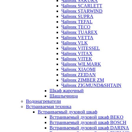
Чайник SAKURA
Чайник SCARLETT
Чайник STARWIND
Чайник SUPRA
Чайник TEFAL
Чайник TECO
Чайник TUAREX
Чайник VETTA
Чайник VLK
Чайник VITESSEL
Чайник VITAX
Чайник VITEK
Чайник WILMARK
Чайник XIAOMI
Чайник ZEIDAN
Чайник ZIMBER ZM
Чайник ZIGMUND&SHTAIN
Шкаф жарочный
Шашлычница
Водонагреватели
Встраиваемая техника
Встраиваемый духовой шкаф
Встраиваемый духовой шкаф BEKO
Встраиваемый духовой шкаф BOSCH
Встраиваемый духовой шкаф DARINA