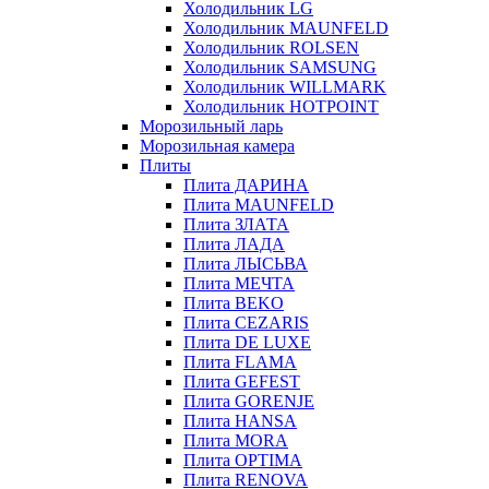
Холодильник LG
Холодильник MAUNFELD
Холодильник ROLSEN
Холодильник SAMSUNG
Холодильник WILLMARK
Холодильник HOTPOINT
Морозильный ларь
Морозильная камера
Плиты
Плита ДАРИНА
Плита MAUNFELD
Плита ЗЛАТА
Плита ЛАДА
Плита ЛЫСЬВА
Плита МЕЧТА
Плита BEKO
Плита CEZARIS
Плита DE LUXE
Плита FLAMA
Плита GEFEST
Плита GORENJE
Плита HANSA
Плита MORA
Плита OPTIMA
Плита RENOVA