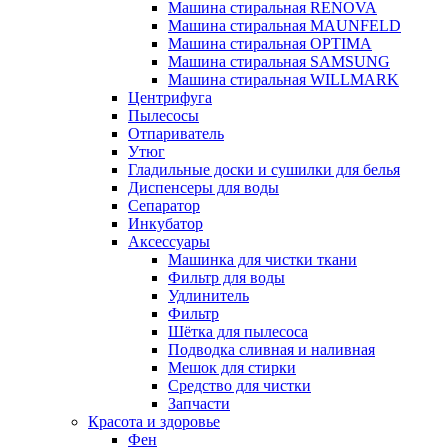
Машина стиральная RENOVA
Машина стиральная MAUNFELD
Машина стиральная OPTIMA
Машина стиральная SAMSUNG
Машина стиральная WILLMARK
Центрифуга
Пылесосы
Отпариватель
Утюг
Гладильные доски и сушилки для белья
Диспенсеры для воды
Сепаратор
Инкубатор
Аксессуары
Машинка для чистки ткани
Фильтр для воды
Удлинитель
Фильтр
Шётка для пылесоса
Подводка сливная и наливная
Мешок для стирки
Средство для чистки
Запчасти
Красота и здоровье
Фен