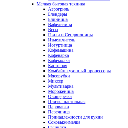
Мелкая бытовая техника
Аэрогриль
Блендеры
Блинница
Вафельница
Весы
Грили и Сендвичницы
Измельчитель
Йогуртница
Кофемашина
Кофеварка
Кофемолка
Кастрюля
Комбайн кухонный,процессоры
Мясорубки
Миксер
Мультиварка
Мороженица
Овощерезка
Плитка настольная
Пароварка
Перечница
Принадлежности для кухни
Соковыжималка
Сушилка