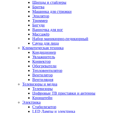
Щипцы и стайлеры
Бритва
Машинка для стрижки
Эпилятор
Триммер
Бигуди
Ванночка для ног
Массажёр
Набор маникюрно-педикюрный
Сауна для лица
Климатическая техника
Кондиционер
Увлажнитель
Конвектор
Обогреватели
Тепловентилятор
Вентилятор
Вентиляция
Телевизоры и медиа
Телевизоры
Цифровые ТВ приставки и антенны
Кронштейн
Электрика
Стабилизатор
LED Лампы и электрика