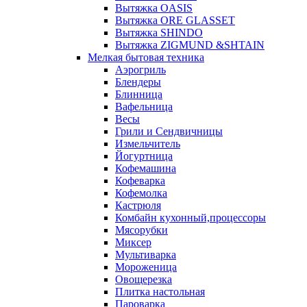
Вытяжка OASIS
Вытяжка ORE GLASSET
Вытяжка SHINDO
Вытяжка ZIGMUND &SHTAIN
Мелкая бытовая техника
Аэрогриль
Блендеры
Блинница
Вафельница
Весы
Грили и Сендвичницы
Измельчитель
Йогуртница
Кофемашина
Кофеварка
Кофемолка
Кастрюля
Комбайн кухонный,процессоры
Мясорубки
Миксер
Мультиварка
Мороженица
Овощерезка
Плитка настольная
Пароварка