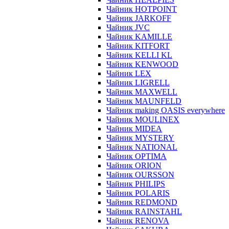
Чайник HOTPOINT
Чайник JARKOFF
Чайник JVC
Чайник KAMILLE
Чайник KITFORT
Чайник KELLI KL
Чайник KENWOOD
Чайник LEX
Чайник LIGRELL
Чайник MAXWELL
Чайник MAUNFELD
Чайник making OASIS everywhere
Чайник MOULINEX
Чайник MIDEA
Чайник MYSTERY
Чайник NATIONAL
Чайник OPTIMA
Чайник ORION
Чайник OURSSON
Чайник PHILIPS
Чайник POLARIS
Чайник REDMOND
Чайник RAINSTAHL
Чайник RENOVA