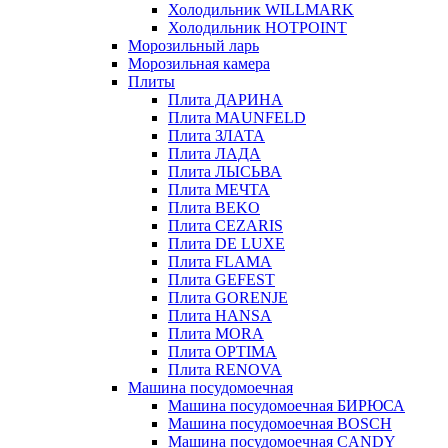
Холодильник WILLMARK
Холодильник HOTPOINT
Морозильный ларь
Морозильная камера
Плиты
Плита ДАРИНА
Плита MAUNFELD
Плита ЗЛАТА
Плита ЛАДА
Плита ЛЫСЬВА
Плита МЕЧТА
Плита BEKO
Плита CEZARIS
Плита DE LUXE
Плита FLAMA
Плита GEFEST
Плита GORENJE
Плита HANSA
Плита MORA
Плита OPTIMA
Плита RENOVA
Машина посудомоечная
Машина посудомоечная БИРЮСА
Машина посудомоечная BOSCH
Машина посудомоечная CANDY