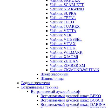
Чайник SAKURA
Чайник SCARLETT
Чайник STARWIND
Чайник SUPRA
Чайник TEFAL
Чайник TECO
Чайник TUAREX
Чайник VETTA
Чайник VLK
Чайник VITESSEL
Чайник VITAX
Чайник VITEK
Чайник WILMARK
Чайник XIAOMI
Чайник ZEIDAN
Чайник ZIMBER ZM
Чайник ZIGMUND&SHTAIN
Шкаф жарочный
Шашлычница
Водонагреватели
Встраиваемая техника
Встраиваемый духовой шкаф
Встраиваемый духовой шкаф BEKO
Встраиваемый духовой шкаф BOSCH
Встраиваемый духовой шкаф DARINA