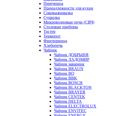
Перечница
Принадлежности для кухни
Соковыжималка
Сушилка
Микроволновые печи (СВЧ)
Столовые приборы
Тостер
Термопот
Фритюрница
Хлебопечь
Чайник
Чайник ДОБРЫНЯ
Чайник ЛАДОМИР
Чайник заварник
Чайник BRAUN
Чайник BQ
Чайник BBK
Чайник BOSCH
Чайник BLACKTON
Чайник BRAYER
Чайник CENTEK
Чайник DELTA
Чайник ELECTROLUX
Чайник ENVITEC
Чайник ENERGY