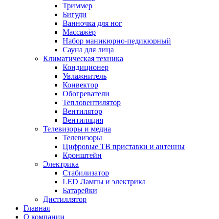
Триммер
Бигуди
Ванночка для ног
Массажёр
Набор маникюрно-педикюрный
Сауна для лица
Климатическая техника
Кондиционер
Увлажнитель
Конвектор
Обогреватели
Тепловентилятор
Вентилятор
Вентиляция
Телевизоры и медиа
Телевизоры
Цифровые ТВ приставки и антенны
Кронштейн
Электрика
Стабилизатор
LED Лампы и электрика
Батарейки
Дистиллятор
Главная
О компании