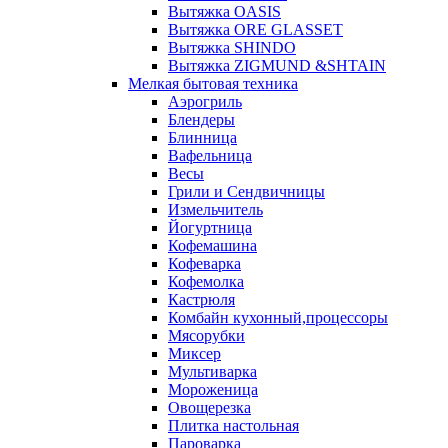
Вытяжка OASIS
Вытяжка ORE GLASSET
Вытяжка SHINDO
Вытяжка ZIGMUND &SHTAIN
Мелкая бытовая техника
Аэрогриль
Блендеры
Блинница
Вафельница
Весы
Грили и Сендвичницы
Измельчитель
Йогуртница
Кофемашина
Кофеварка
Кофемолка
Кастрюля
Комбайн кухонный,процессоры
Мясорубки
Миксер
Мультиварка
Мороженица
Овощерезка
Плитка настольная
Пароварка