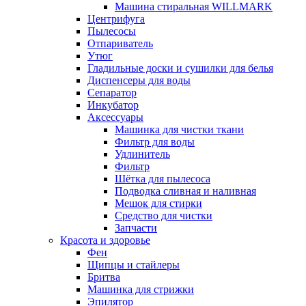
Машина стиральная WILLMARK
Центрифуга
Пылесосы
Отпариватель
Утюг
Гладильные доски и сушилки для белья
Диспенсеры для воды
Сепаратор
Инкубатор
Аксессуары
Машинка для чистки ткани
Фильтр для воды
Удлинитель
Фильтр
Шётка для пылесоса
Подводка сливная и наливная
Мешок для стирки
Средство для чистки
Запчасти
Красота и здоровье
Фен
Щипцы и стайлеры
Бритва
Машинка для стрижки
Эпилятор