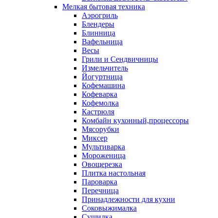
Мелкая бытовая техника
Аэрогриль
Блендеры
Блинница
Вафельница
Весы
Грили и Сендвичницы
Измельчитель
Йогуртница
Кофемашина
Кофеварка
Кофемолка
Кастрюля
Комбайн кухонный,процессоры
Мясорубки
Миксер
Мультиварка
Мороженица
Овощерезка
Плитка настольная
Пароварка
Перечница
Принадлежности для кухни
Соковыжималка
Сушилка