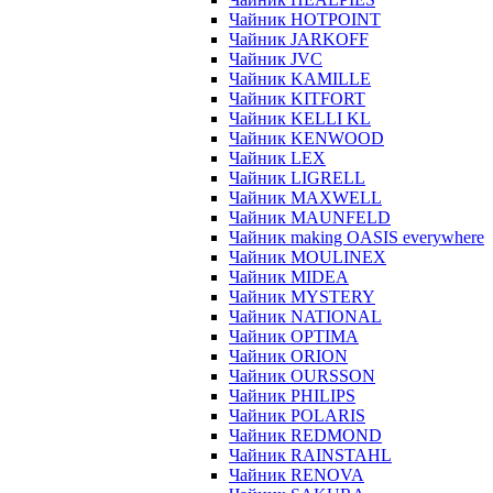
Чайник HOTPOINT
Чайник JARKOFF
Чайник JVC
Чайник KAMILLE
Чайник KITFORT
Чайник KELLI KL
Чайник KENWOOD
Чайник LEX
Чайник LIGRELL
Чайник MAXWELL
Чайник MAUNFELD
Чайник making OASIS everywhere
Чайник MOULINEX
Чайник MIDEA
Чайник MYSTERY
Чайник NATIONAL
Чайник OPTIMA
Чайник ORION
Чайник OURSSON
Чайник PHILIPS
Чайник POLARIS
Чайник REDMOND
Чайник RAINSTAHL
Чайник RENOVA