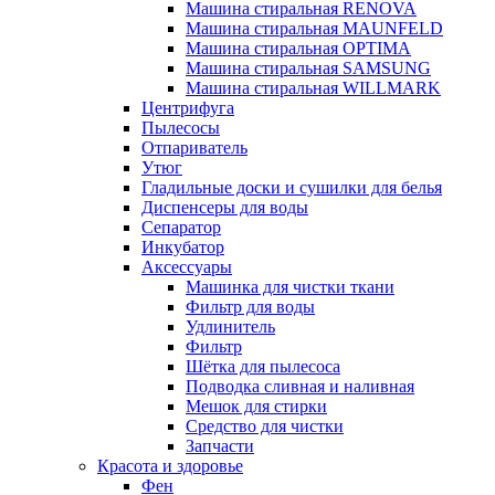
Машина стиральная RENOVA
Машина стиральная MAUNFELD
Машина стиральная OPTIMA
Машина стиральная SAMSUNG
Машина стиральная WILLMARK
Центрифуга
Пылесосы
Отпариватель
Утюг
Гладильные доски и сушилки для белья
Диспенсеры для воды
Сепаратор
Инкубатор
Аксессуары
Машинка для чистки ткани
Фильтр для воды
Удлинитель
Фильтр
Шётка для пылесоса
Подводка сливная и наливная
Мешок для стирки
Средство для чистки
Запчасти
Красота и здоровье
Фен