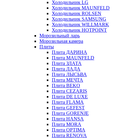
Холодильник LG
Холодильник MAUNFELD
Холодильник ROLSEN
Холодильник SAMSUNG
Холодильник WILLMARK
Холодильник HOTPOINT
Морозильный ларь
Морозильная камера
Плиты
Плита ДАРИНА
Плита MAUNFELD
Плита ЗЛАТА
Плита ЛАДА
Плита ЛЫСЬВА
Плита МЕЧТА
Плита BEKO
Плита CEZARIS
Плита DE LUXE
Плита FLAMA
Плита GEFEST
Плита GORENJE
Плита HANSA
Плита MORA
Плита OPTIMA
Плита RENOVA