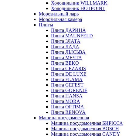
Холодильник WILLMARK
Холодильник HOTPOINT
Морозильный ларь
Морозильная камера
Плиты
Плита ДАРИНА
Плита MAUNFELD
Плита ЗЛАТА
Плита ЛАДА
Плита ЛЫСЬВА
Плита МЕЧТА
Плита BEKO
Плита CEZARIS
Плита DE LUXE
Плита FLAMA
Плита GEFEST
Плита GORENJE
Плита HANSA
Плита MORA
Плита OPTIMA
Плита RENOVA
Машина посудомоечная
Машина посудомоечная БИРЮСА
Машина посудомоечная BOSCH
Машина посудомоечная CANDY