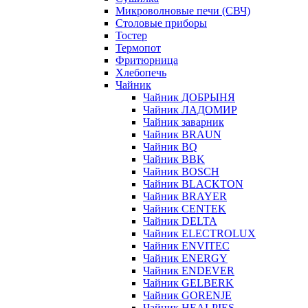
Микроволновые печи (СВЧ)
Столовые приборы
Тостер
Термопот
Фритюрница
Хлебопечь
Чайник
Чайник ДОБРЫНЯ
Чайник ЛАДОМИР
Чайник заварник
Чайник BRAUN
Чайник BQ
Чайник BBK
Чайник BOSCH
Чайник BLACKTON
Чайник BRAYER
Чайник CENTEK
Чайник DELTA
Чайник ELECTROLUX
Чайник ENVITEC
Чайник ENERGY
Чайник ENDEVER
Чайник GELBERK
Чайник GORENJE
Чайник HEALPIES