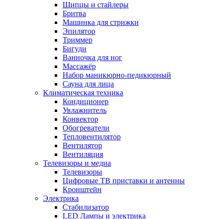
Щипцы и стайлеры
Бритва
Машинка для стрижки
Эпилятор
Триммер
Бигуди
Ванночка для ног
Массажёр
Набор маникюрно-педикюрный
Сауна для лица
Климатическая техника
Кондиционер
Увлажнитель
Конвектор
Обогреватели
Тепловентилятор
Вентилятор
Вентиляция
Телевизоры и медиа
Телевизоры
Цифровые ТВ приставки и антенны
Кронштейн
Электрика
Стабилизатор
LED Лампы и электрика