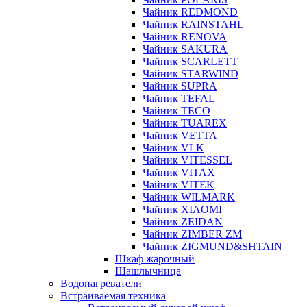
Чайник REDMOND
Чайник RAINSTAHL
Чайник RENOVA
Чайник SAKURA
Чайник SCARLETT
Чайник STARWIND
Чайник SUPRA
Чайник TEFAL
Чайник TECO
Чайник TUAREX
Чайник VETTA
Чайник VLK
Чайник VITESSEL
Чайник VITAX
Чайник VITEK
Чайник WILMARK
Чайник XIAOMI
Чайник ZEIDAN
Чайник ZIMBER ZM
Чайник ZIGMUND&SHTAIN
Шкаф жарочный
Шашлычница
Водонагреватели
Встраиваемая техника