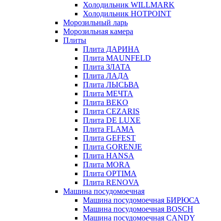
Холодильник WILLMARK
Холодильник HOTPOINT
Морозильный ларь
Морозильная камера
Плиты
Плита ДАРИНА
Плита MAUNFELD
Плита ЗЛАТА
Плита ЛАДА
Плита ЛЫСЬВА
Плита МЕЧТА
Плита BEKO
Плита CEZARIS
Плита DE LUXE
Плита FLAMA
Плита GEFEST
Плита GORENJE
Плита HANSA
Плита MORA
Плита OPTIMA
Плита RENOVA
Машина посудомоечная
Машина посудомоечная БИРЮСА
Машина посудомоечная BOSCH
Машина посудомоечная CANDY