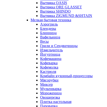
Вытяжка OASIS
Вытяжка ORE GLASSET
Вытяжка SHINDO
Вытяжка ZIGMUND &SHTAIN
Мелкая бытовая техника
Аэрогриль
Блендеры
Блинница
Вафельница
Весы
Грили и Сендвичницы
Измельчитель
Йогуртница
Кофемашина
Кофеварка
Кофемолка
Кастрюля
Комбайн кухонный,процессоры
Мясорубки
Миксер
Мультиварка
Мороженица
Овощерезка
Плитка настольная
Пароварка