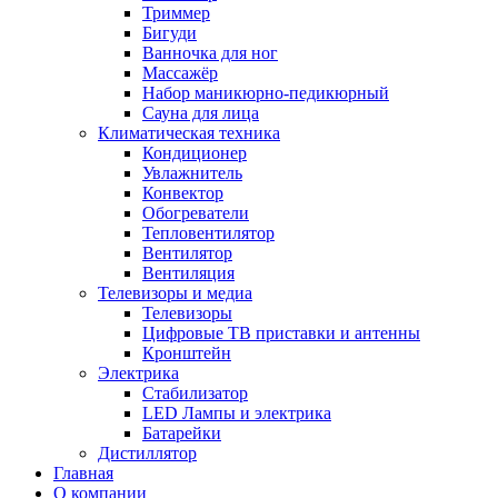
Триммер
Бигуди
Ванночка для ног
Массажёр
Набор маникюрно-педикюрный
Сауна для лица
Климатическая техника
Кондиционер
Увлажнитель
Конвектор
Обогреватели
Тепловентилятор
Вентилятор
Вентиляция
Телевизоры и медиа
Телевизоры
Цифровые ТВ приставки и антенны
Кронштейн
Электрика
Стабилизатор
LED Лампы и электрика
Батарейки
Дистиллятор
Главная
О компании