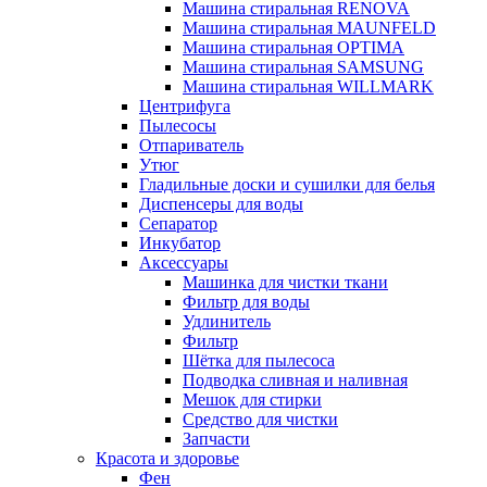
Машина стиральная RENOVA
Машина стиральная MAUNFELD
Машина стиральная OPTIMA
Машина стиральная SAMSUNG
Машина стиральная WILLMARK
Центрифуга
Пылесосы
Отпариватель
Утюг
Гладильные доски и сушилки для белья
Диспенсеры для воды
Сепаратор
Инкубатор
Аксессуары
Машинка для чистки ткани
Фильтр для воды
Удлинитель
Фильтр
Шётка для пылесоса
Подводка сливная и наливная
Мешок для стирки
Средство для чистки
Запчасти
Красота и здоровье
Фен