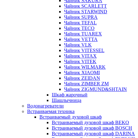
Чайник SAKURA
Чайник SCARLETT
Чайник STARWIND
Чайник SUPRA
Чайник TEFAL
Чайник TECO
Чайник TUAREX
Чайник VETTA
Чайник VLK
Чайник VITESSEL
Чайник VITAX
Чайник VITEK
Чайник WILMARK
Чайник XIAOMI
Чайник ZEIDAN
Чайник ZIMBER ZM
Чайник ZIGMUND&SHTAIN
Шкаф жарочный
Шашлычница
Водонагреватели
Встраиваемая техника
Встраиваемый духовой шкаф
Встраиваемый духовой шкаф BEKO
Встраиваемый духовой шкаф BOSCH
Встраиваемый духовой шкаф DARINA