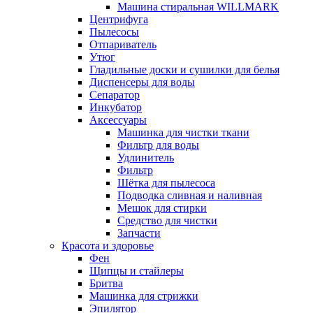
Машина стиральная WILLMARK
Центрифуга
Пылесосы
Отпариватель
Утюг
Гладильные доски и сушилки для белья
Диспенсеры для воды
Сепаратор
Инкубатор
Аксессуары
Машинка для чистки ткани
Фильтр для воды
Удлинитель
Фильтр
Шётка для пылесоса
Подводка сливная и наливная
Мешок для стирки
Средство для чистки
Запчасти
Красота и здоровье
Фен
Щипцы и стайлеры
Бритва
Машинка для стрижки
Эпилятор