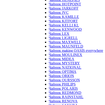
Чайник HOTPOINT
Чайник JARKOFF
Чайник JVC
Чайник KAMILLE
Чайник KITFORT
Чайник KELLI KL
Чайник KENWOOD
Чайник LEX
Чайник LIGRELL
Чайник MAXWELL
Чайник MAUNFELD
Чайник making OASIS everywhere
Чайник MOULINEX
Чайник MIDEA
Чайник MYSTERY
Чайник NATIONAL
Чайник OPTIMA
Чайник ORION
Чайник OURSSON
Чайник PHILIPS
Чайник POLARIS
Чайник REDMOND
Чайник RAINSTAHL
Чайник RENOVA