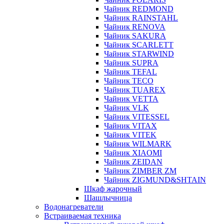
Чайник REDMOND
Чайник RAINSTAHL
Чайник RENOVA
Чайник SAKURA
Чайник SCARLETT
Чайник STARWIND
Чайник SUPRA
Чайник TEFAL
Чайник TECO
Чайник TUAREX
Чайник VETTA
Чайник VLK
Чайник VITESSEL
Чайник VITAX
Чайник VITEK
Чайник WILMARK
Чайник XIAOMI
Чайник ZEIDAN
Чайник ZIMBER ZM
Чайник ZIGMUND&SHTAIN
Шкаф жарочный
Шашлычница
Водонагреватели
Встраиваемая техника