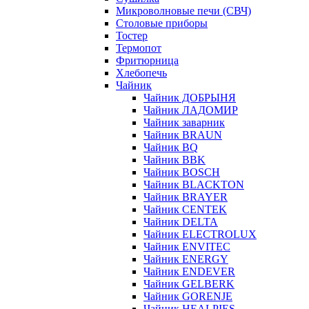
Микроволновые печи (СВЧ)
Столовые приборы
Тостер
Термопот
Фритюрница
Хлебопечь
Чайник
Чайник ДОБРЫНЯ
Чайник ЛАДОМИР
Чайник заварник
Чайник BRAUN
Чайник BQ
Чайник BBK
Чайник BOSCH
Чайник BLACKTON
Чайник BRAYER
Чайник CENTEK
Чайник DELTA
Чайник ELECTROLUX
Чайник ENVITEC
Чайник ENERGY
Чайник ENDEVER
Чайник GELBERK
Чайник GORENJE
Чайник HEALPIES