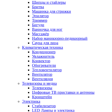
Щипцы и стайлеры
Бритва
Машинка для стрижки
Эпилятор
Триммер
Бигуди
Ванночка для ног
Массажёр
Набор маникюрно-педикюрный
Сауна для лица
Климатическая техника
Кондиционер
Увлажнитель
Конвектор
Обогреватели
Тепловентилятор
Вентилятор
Вентиляция
Телевизоры и медиа
Телевизоры
Цифровые ТВ приставки и антенны
Кронштейн
Электрика
Стабилизатор
LED Лампы и электрика