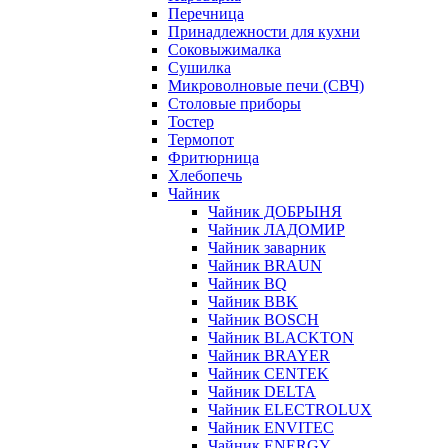
Перечница
Принадлежности для кухни
Соковыжималка
Сушилка
Микроволновые печи (СВЧ)
Столовые приборы
Тостер
Термопот
Фритюрница
Хлебопечь
Чайник
Чайник ДОБРЫНЯ
Чайник ЛАДОМИР
Чайник заварник
Чайник BRAUN
Чайник BQ
Чайник BBK
Чайник BOSCH
Чайник BLACKTON
Чайник BRAYER
Чайник CENTEK
Чайник DELTA
Чайник ELECTROLUX
Чайник ENVITEC
Чайник ENERGY