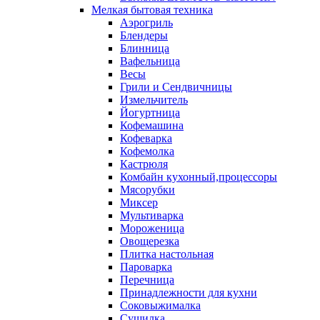
Мелкая бытовая техника
Аэрогриль
Блендеры
Блинница
Вафельница
Весы
Грили и Сендвичницы
Измельчитель
Йогуртница
Кофемашина
Кофеварка
Кофемолка
Кастрюля
Комбайн кухонный,процессоры
Мясорубки
Миксер
Мультиварка
Мороженица
Овощерезка
Плитка настольная
Пароварка
Перечница
Принадлежности для кухни
Соковыжималка
Сушилка