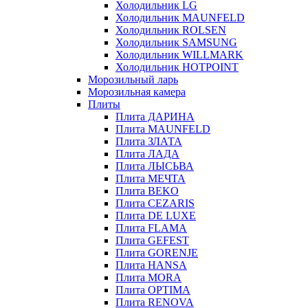
Холодильник LG
Холодильник MAUNFELD
Холодильник ROLSEN
Холодильник SAMSUNG
Холодильник WILLMARK
Холодильник HOTPOINT
Морозильный ларь
Морозильная камера
Плиты
Плита ДАРИНА
Плита MAUNFELD
Плита ЗЛАТА
Плита ЛАДА
Плита ЛЫСЬВА
Плита МЕЧТА
Плита BEKO
Плита CEZARIS
Плита DE LUXE
Плита FLAMA
Плита GEFEST
Плита GORENJE
Плита HANSA
Плита MORA
Плита OPTIMA
Плита RENOVA