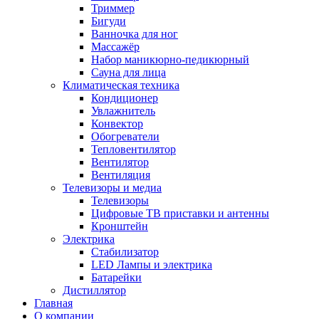
Триммер
Бигуди
Ванночка для ног
Массажёр
Набор маникюрно-педикюрный
Сауна для лица
Климатическая техника
Кондиционер
Увлажнитель
Конвектор
Обогреватели
Тепловентилятор
Вентилятор
Вентиляция
Телевизоры и медиа
Телевизоры
Цифровые ТВ приставки и антенны
Кронштейн
Электрика
Стабилизатор
LED Лампы и электрика
Батарейки
Дистиллятор
Главная
О компании