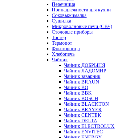
Перечница
Принадлежности для кухни
Соковыжималка
Сушилка
Микроволновые печи (СВЧ)
Столовые приборы
Тостер
Термопот
Фритюрница
Хлебопечь
Чайник
Чайник ДОБРЫНЯ
Чайник ЛАДОМИР
Чайник заварник
Чайник BRAUN
Чайник BQ
Чайник BBK
Чайник BOSCH
Чайник BLACKTON
Чайник BRAYER
Чайник CENTEK
Чайник DELTA
Чайник ELECTROLUX
Чайник ENVITEC
Чайник ENERGY