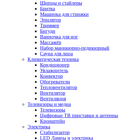
Щипцы и стайлеры
Бритва
Машинка для стрижки
Эпилятор
Триммер
Бигуди
Ванночка для ног
Массажёр
Набор маникюрно-педикюрный
Сауна для лица
Климатическая техника
Кондиционер
Увлажнитель
Конвектор
Обогреватели
Тепловентилятор
Вентилятор
Вентиляция
Телевизоры и медиа
Телевизоры
Цифровые ТВ приставки и антенны
Кронштейн
Электрика
Стабилизатор
LED Лампы и электрика