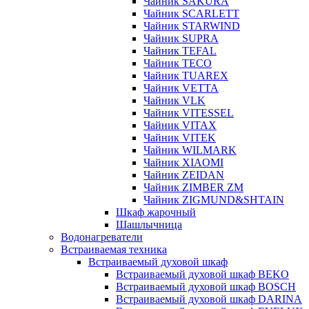
Чайник SAKURA
Чайник SCARLETT
Чайник STARWIND
Чайник SUPRA
Чайник TEFAL
Чайник TECO
Чайник TUAREX
Чайник VETTA
Чайник VLK
Чайник VITESSEL
Чайник VITAX
Чайник VITEK
Чайник WILMARK
Чайник XIAOMI
Чайник ZEIDAN
Чайник ZIMBER ZM
Чайник ZIGMUND&SHTAIN
Шкаф жарочный
Шашлычница
Водонагреватели
Встраиваемая техника
Встраиваемый духовой шкаф
Встраиваемый духовой шкаф BEKO
Встраиваемый духовой шкаф BOSCH
Встраиваемый духовой шкаф DARINA