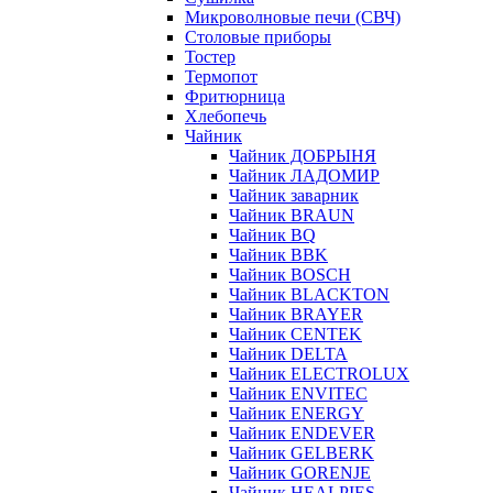
Микроволновые печи (СВЧ)
Столовые приборы
Тостер
Термопот
Фритюрница
Хлебопечь
Чайник
Чайник ДОБРЫНЯ
Чайник ЛАДОМИР
Чайник заварник
Чайник BRAUN
Чайник BQ
Чайник BBK
Чайник BOSCH
Чайник BLACKTON
Чайник BRAYER
Чайник CENTEK
Чайник DELTA
Чайник ELECTROLUX
Чайник ENVITEC
Чайник ENERGY
Чайник ENDEVER
Чайник GELBERK
Чайник GORENJE
Чайник HEALPIES