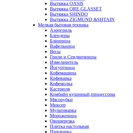
Вытяжка OASIS
Вытяжка ORE GLASSET
Вытяжка SHINDO
Вытяжка ZIGMUND &SHTAIN
Мелкая бытовая техника
Аэрогриль
Блендеры
Блинница
Вафельница
Весы
Грили и Сендвичницы
Измельчитель
Йогуртница
Кофемашина
Кофеварка
Кофемолка
Кастрюля
Комбайн кухонный,процессоры
Мясорубки
Миксер
Мультиварка
Мороженица
Овощерезка
Плитка настольная
Пароварка