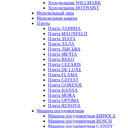
Холодильник WILLMARK
Холодильник HOTPOINT
Морозильный ларь
Морозильная камера
Плиты
Плита ДАРИНА
Плита MAUNFELD
Плита ЗЛАТА
Плита ЛАДА
Плита ЛЫСЬВА
Плита МЕЧТА
Плита BEKO
Плита CEZARIS
Плита DE LUXE
Плита FLAMA
Плита GEFEST
Плита GORENJE
Плита HANSA
Плита MORA
Плита OPTIMA
Плита RENOVA
Машина посудомоечная
Машина посудомоечная БИРЮСА
Машина посудомоечная BOSCH
Машина посудомоечная CANDY