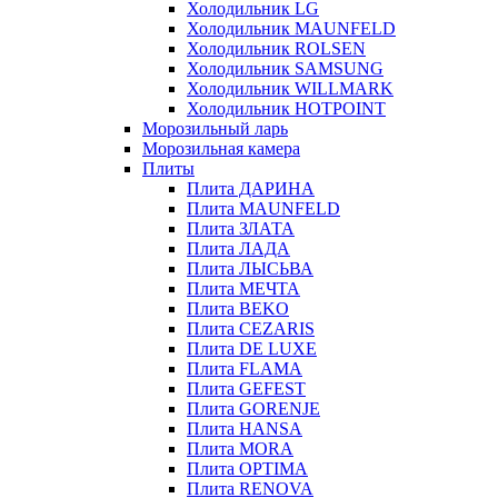
Холодильник LG
Холодильник MAUNFELD
Холодильник ROLSEN
Холодильник SAMSUNG
Холодильник WILLMARK
Холодильник HOTPOINT
Морозильный ларь
Морозильная камера
Плиты
Плита ДАРИНА
Плита MAUNFELD
Плита ЗЛАТА
Плита ЛАДА
Плита ЛЫСЬВА
Плита МЕЧТА
Плита BEKO
Плита CEZARIS
Плита DE LUXE
Плита FLAMA
Плита GEFEST
Плита GORENJE
Плита HANSA
Плита MORA
Плита OPTIMA
Плита RENOVA