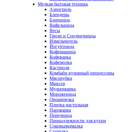
Мелкая бытовая техника
Аэрогриль
Блендеры
Блинница
Вафельница
Весы
Грили и Сендвичницы
Измельчитель
Йогуртница
Кофемашина
Кофеварка
Кофемолка
Кастрюля
Комбайн кухонный,процессоры
Мясорубки
Миксер
Мультиварка
Мороженица
Овощерезка
Плитка настольная
Пароварка
Перечница
Принадлежности для кухни
Соковыжималка
Сушилка