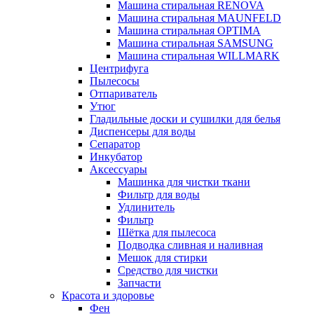
Машина стиральная RENOVA
Машина стиральная MAUNFELD
Машина стиральная OPTIMA
Машина стиральная SAMSUNG
Машина стиральная WILLMARK
Центрифуга
Пылесосы
Отпариватель
Утюг
Гладильные доски и сушилки для белья
Диспенсеры для воды
Сепаратор
Инкубатор
Аксессуары
Машинка для чистки ткани
Фильтр для воды
Удлинитель
Фильтр
Шётка для пылесоса
Подводка сливная и наливная
Мешок для стирки
Средство для чистки
Запчасти
Красота и здоровье
Фен