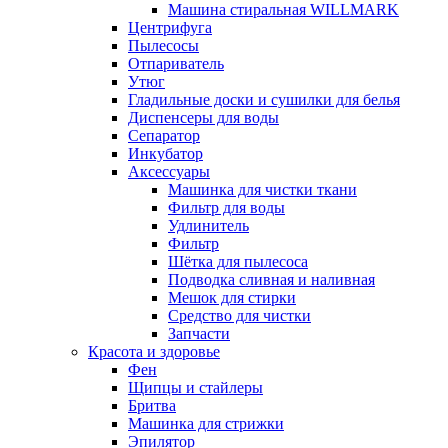
Машина стиральная WILLMARK
Центрифуга
Пылесосы
Отпариватель
Утюг
Гладильные доски и сушилки для белья
Диспенсеры для воды
Сепаратор
Инкубатор
Аксессуары
Машинка для чистки ткани
Фильтр для воды
Удлинитель
Фильтр
Шётка для пылесоса
Подводка сливная и наливная
Мешок для стирки
Средство для чистки
Запчасти
Красота и здоровье
Фен
Щипцы и стайлеры
Бритва
Машинка для стрижки
Эпилятор