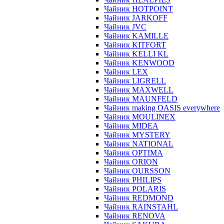
Чайник HOTPOINT
Чайник JARKOFF
Чайник JVC
Чайник KAMILLE
Чайник KITFORT
Чайник KELLI KL
Чайник KENWOOD
Чайник LEX
Чайник LIGRELL
Чайник MAXWELL
Чайник MAUNFELD
Чайник making OASIS everywhere
Чайник MOULINEX
Чайник MIDEA
Чайник MYSTERY
Чайник NATIONAL
Чайник OPTIMA
Чайник ORION
Чайник OURSSON
Чайник PHILIPS
Чайник POLARIS
Чайник REDMOND
Чайник RAINSTAHL
Чайник RENOVA