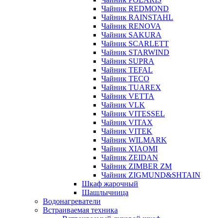
Чайник REDMOND
Чайник RAINSTAHL
Чайник RENOVA
Чайник SAKURA
Чайник SCARLETT
Чайник STARWIND
Чайник SUPRA
Чайник TEFAL
Чайник TECO
Чайник TUAREX
Чайник VETTA
Чайник VLK
Чайник VITESSEL
Чайник VITAX
Чайник VITEK
Чайник WILMARK
Чайник XIAOMI
Чайник ZEIDAN
Чайник ZIMBER ZM
Чайник ZIGMUND&SHTAIN
Шкаф жарочный
Шашлычница
Водонагреватели
Встраиваемая техника