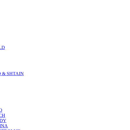
LD
D & SHTAIN
KO
SCH
NDY
RINA