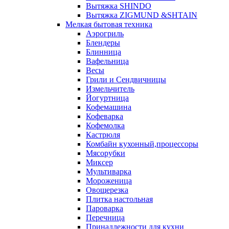
Вытяжка SHINDO
Вытяжка ZIGMUND &SHTAIN
Мелкая бытовая техника
Аэрогриль
Блендеры
Блинница
Вафельница
Весы
Грили и Сендвичницы
Измельчитель
Йогуртница
Кофемашина
Кофеварка
Кофемолка
Кастрюля
Комбайн кухонный,процессоры
Мясорубки
Миксер
Мультиварка
Мороженица
Овощерезка
Плитка настольная
Пароварка
Перечница
Принадлежности для кухни