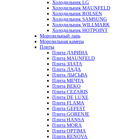
Холодильник LG
Холодильник MAUNFELD
Холодильник ROLSEN
Холодильник SAMSUNG
Холодильник WILLMARK
Холодильник HOTPOINT
Морозильный ларь
Морозильная камера
Плиты
Плита ДАРИНА
Плита MAUNFELD
Плита ЗЛАТА
Плита ЛАДА
Плита ЛЫСЬВА
Плита МЕЧТА
Плита BEKO
Плита CEZARIS
Плита DE LUXE
Плита FLAMA
Плита GEFEST
Плита GORENJE
Плита HANSA
Плита MORA
Плита OPTIMA
Плита RENOVA