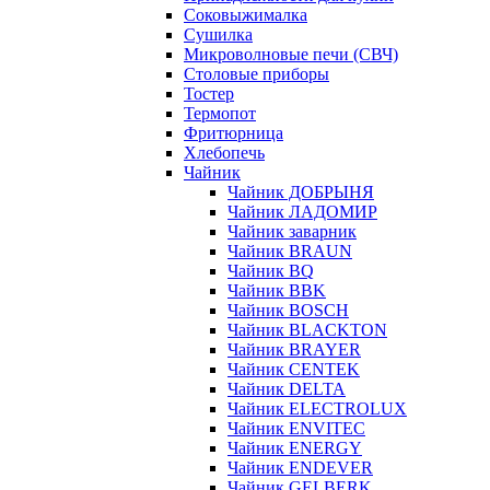
Соковыжималка
Сушилка
Микроволновые печи (СВЧ)
Столовые приборы
Тостер
Термопот
Фритюрница
Хлебопечь
Чайник
Чайник ДОБРЫНЯ
Чайник ЛАДОМИР
Чайник заварник
Чайник BRAUN
Чайник BQ
Чайник BBK
Чайник BOSCH
Чайник BLACKTON
Чайник BRAYER
Чайник CENTEK
Чайник DELTA
Чайник ELECTROLUX
Чайник ENVITEC
Чайник ENERGY
Чайник ENDEVER
Чайник GELBERK