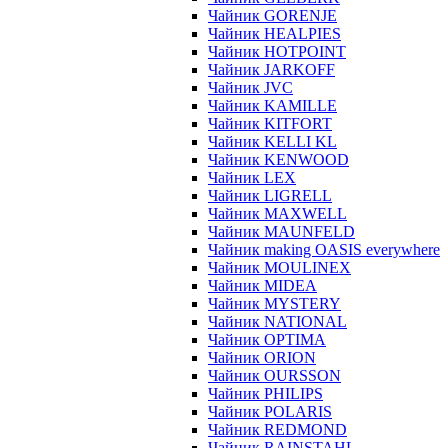
Чайник GORENJE
Чайник HEALPIES
Чайник HOTPOINT
Чайник JARKOFF
Чайник JVC
Чайник KAMILLE
Чайник KITFORT
Чайник KELLI KL
Чайник KENWOOD
Чайник LEX
Чайник LIGRELL
Чайник MAXWELL
Чайник MAUNFELD
Чайник making OASIS everywhere
Чайник MOULINEX
Чайник MIDEA
Чайник MYSTERY
Чайник NATIONAL
Чайник OPTIMA
Чайник ORION
Чайник OURSSON
Чайник PHILIPS
Чайник POLARIS
Чайник REDMOND
Чайник RAINSTAHL