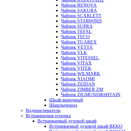
Чайник RENOVA
Чайник SAKURA
Чайник SCARLETT
Чайник STARWIND
Чайник SUPRA
Чайник TEFAL
Чайник TECO
Чайник TUAREX
Чайник VETTA
Чайник VLK
Чайник VITESSEL
Чайник VITAX
Чайник VITEK
Чайник WILMARK
Чайник XIAOMI
Чайник ZEIDAN
Чайник ZIMBER ZM
Чайник ZIGMUND&SHTAIN
Шкаф жарочный
Шашлычница
Водонагреватели
Встраиваемая техника
Встраиваемый духовой шкаф
Встраиваемый духовой шкаф BEKO