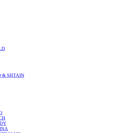
LD
D & SHTAIN
KO
SCH
NDY
RINA