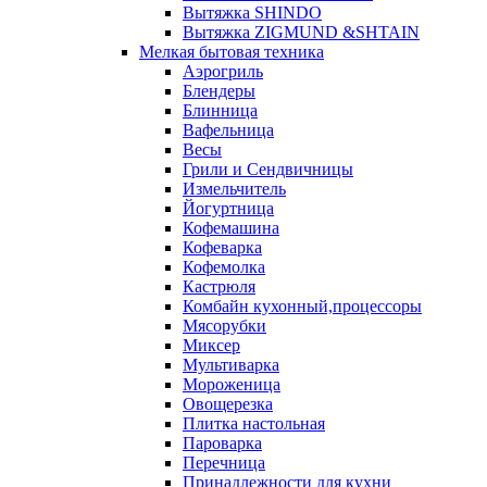
Вытяжка SHINDO
Вытяжка ZIGMUND &SHTAIN
Мелкая бытовая техника
Аэрогриль
Блендеры
Блинница
Вафельница
Весы
Грили и Сендвичницы
Измельчитель
Йогуртница
Кофемашина
Кофеварка
Кофемолка
Кастрюля
Комбайн кухонный,процессоры
Мясорубки
Миксер
Мультиварка
Мороженица
Овощерезка
Плитка настольная
Пароварка
Перечница
Принадлежности для кухни