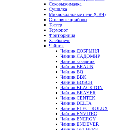
Соковыжималка
Сушилка
Микроволновые печи (СВЧ)
Столовые приборы
Тостер
Термопот
Фритюрница
Хлебопечь
Чайник
Чайник ДОБРЫНЯ
Чайник ЛАДОМИР
Чайник заварник
Чайник BRAUN
Чайник BQ
Чайник BBK
Чайник BOSCH
Чайник BLACKTON
Чайник BRAYER
Чайник CENTEK
Чайник DELTA
Чайник ELECTROLUX
Чайник ENVITEC
Чайник ENERGY
Чайник ENDEVER
Чайник GELBERK