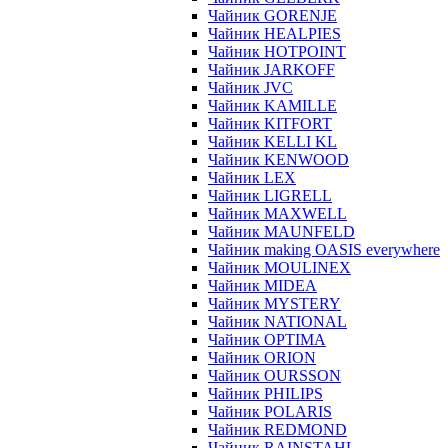
Чайник GORENJE
Чайник HEALPIES
Чайник HOTPOINT
Чайник JARKOFF
Чайник JVC
Чайник KAMILLE
Чайник KITFORT
Чайник KELLI KL
Чайник KENWOOD
Чайник LEX
Чайник LIGRELL
Чайник MAXWELL
Чайник MAUNFELD
Чайник making OASIS everywhere
Чайник MOULINEX
Чайник MIDEA
Чайник MYSTERY
Чайник NATIONAL
Чайник OPTIMA
Чайник ORION
Чайник OURSSON
Чайник PHILIPS
Чайник POLARIS
Чайник REDMOND
Чайник RAINSTAHL