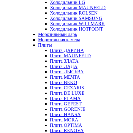
Холодильник LG
Холодильник MAUNFELD
Холодильник ROLSEN
Холодильник SAMSUNG
Холодильник WILLMARK
Холодильник HOTPOINT
Морозильный ларь
Морозильная камера
Плиты
Плита ДАРИНА
Плита MAUNFELD
Плита ЗЛАТА
Плита ЛАДА
Плита ЛЫСЬВА
Плита МЕЧТА
Плита BEKO
Плита CEZARIS
Плита DE LUXE
Плита FLAMA
Плита GEFEST
Плита GORENJE
Плита HANSA
Плита MORA
Плита OPTIMA
Плита RENOVA