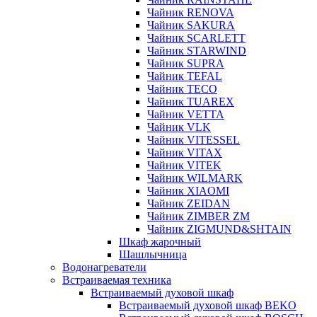
Чайник RENOVA
Чайник SAKURA
Чайник SCARLETT
Чайник STARWIND
Чайник SUPRA
Чайник TEFAL
Чайник TECO
Чайник TUAREX
Чайник VETTA
Чайник VLK
Чайник VITESSEL
Чайник VITAX
Чайник VITEK
Чайник WILMARK
Чайник XIAOMI
Чайник ZEIDAN
Чайник ZIMBER ZM
Чайник ZIGMUND&SHTAIN
Шкаф жарочный
Шашлычница
Водонагреватели
Встраиваемая техника
Встраиваемый духовой шкаф
Встраиваемый духовой шкаф BEKO