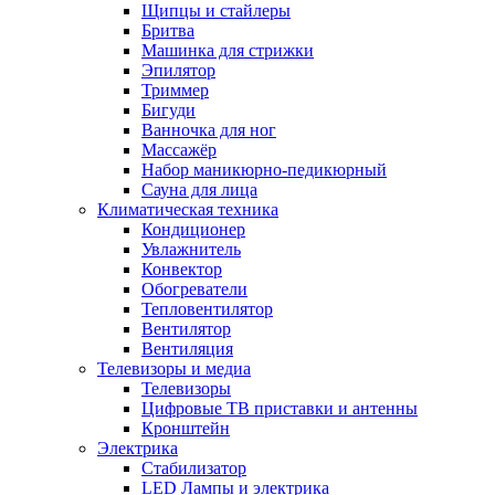
Щипцы и стайлеры
Бритва
Машинка для стрижки
Эпилятор
Триммер
Бигуди
Ванночка для ног
Массажёр
Набор маникюрно-педикюрный
Сауна для лица
Климатическая техника
Кондиционер
Увлажнитель
Конвектор
Обогреватели
Тепловентилятор
Вентилятор
Вентиляция
Телевизоры и медиа
Телевизоры
Цифровые ТВ приставки и антенны
Кронштейн
Электрика
Стабилизатор
LED Лампы и электрика