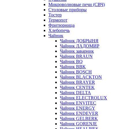
Микроволновые печи (СВЧ)
Столовые приборы
Тостер
Термопот
Фритюрница
Хлебопечь
Чайник
Чайник ДОБРЫНЯ
Чайник ЛАДОМИР
Чайник заварник
Чайник BRAUN
Чайник BQ
Чайник BBK
Чайник BOSCH
Чайник BLACKTON
Чайник BRAYER
Чайник CENTEK
Чайник DELTA
Чайник ELECTROLUX
Чайник ENVITEC
Чайник ENERGY
Чайник ENDEVER
Чайник GELBERK
Чайник GORENJE
Чайник HEALPIES