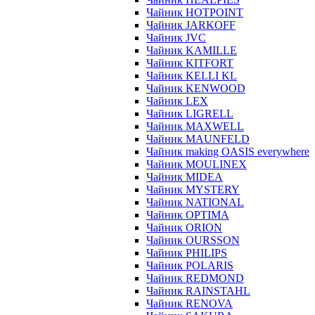
Чайник HOTPOINT
Чайник JARKOFF
Чайник JVC
Чайник KAMILLE
Чайник KITFORT
Чайник KELLI KL
Чайник KENWOOD
Чайник LEX
Чайник LIGRELL
Чайник MAXWELL
Чайник MAUNFELD
Чайник making OASIS everywhere
Чайник MOULINEX
Чайник MIDEA
Чайник MYSTERY
Чайник NATIONAL
Чайник OPTIMA
Чайник ORION
Чайник OURSSON
Чайник PHILIPS
Чайник POLARIS
Чайник REDMOND
Чайник RAINSTAHL
Чайник RENOVA