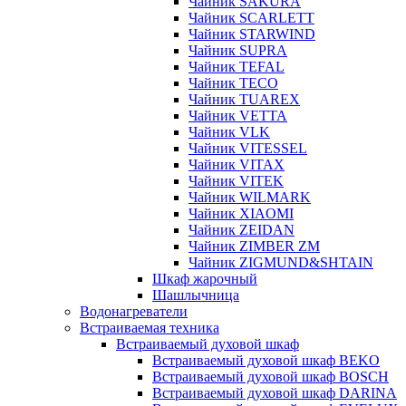
Чайник SAKURA
Чайник SCARLETT
Чайник STARWIND
Чайник SUPRA
Чайник TEFAL
Чайник TECO
Чайник TUAREX
Чайник VETTA
Чайник VLK
Чайник VITESSEL
Чайник VITAX
Чайник VITEK
Чайник WILMARK
Чайник XIAOMI
Чайник ZEIDAN
Чайник ZIMBER ZM
Чайник ZIGMUND&SHTAIN
Шкаф жарочный
Шашлычница
Водонагреватели
Встраиваемая техника
Встраиваемый духовой шкаф
Встраиваемый духовой шкаф BEKO
Встраиваемый духовой шкаф BOSCH
Встраиваемый духовой шкаф DARINA