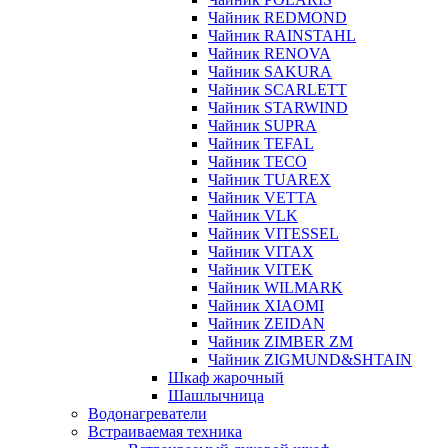
Чайник REDMOND
Чайник RAINSTAHL
Чайник RENOVA
Чайник SAKURA
Чайник SCARLETT
Чайник STARWIND
Чайник SUPRA
Чайник TEFAL
Чайник TECO
Чайник TUAREX
Чайник VETTA
Чайник VLK
Чайник VITESSEL
Чайник VITAX
Чайник VITEK
Чайник WILMARK
Чайник XIAOMI
Чайник ZEIDAN
Чайник ZIMBER ZM
Чайник ZIGMUND&SHTAIN
Шкаф жарочный
Шашлычница
Водонагреватели
Встраиваемая техника