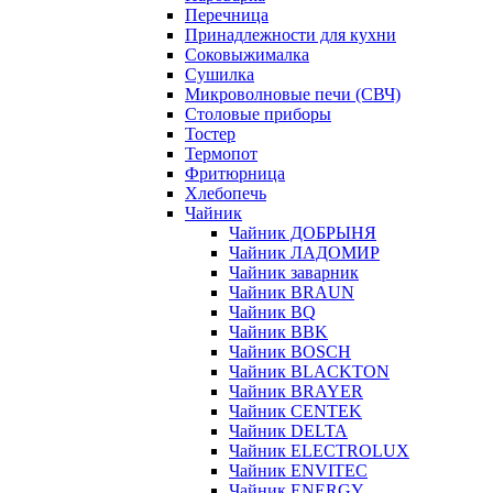
Перечница
Принадлежности для кухни
Соковыжималка
Сушилка
Микроволновые печи (СВЧ)
Столовые приборы
Тостер
Термопот
Фритюрница
Хлебопечь
Чайник
Чайник ДОБРЫНЯ
Чайник ЛАДОМИР
Чайник заварник
Чайник BRAUN
Чайник BQ
Чайник BBK
Чайник BOSCH
Чайник BLACKTON
Чайник BRAYER
Чайник CENTEK
Чайник DELTA
Чайник ELECTROLUX
Чайник ENVITEC
Чайник ENERGY