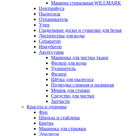
Машина стиральная WILLMARK
Центрифуга
Пылесосы
Отпариватель
Утюг
Гладильные доски и сушилки для белья
Диспенсеры для воды
Сепаратор
Инкубатор
Аксессуары
Машинка для чистки ткани
Фильтр для воды
Удлинитель
Фильтр
Шётка для пылесоса
Подводка сливная и наливная
Мешок для стирки
Средство для чистки
Запчасти
Красота и здоровье
Фен
Щипцы и стайлеры
Бритва
Машинка для стрижки
Эпилятор