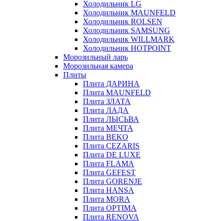
Холодильник LG
Холодильник MAUNFELD
Холодильник ROLSEN
Холодильник SAMSUNG
Холодильник WILLMARK
Холодильник HOTPOINT
Морозильный ларь
Морозильная камера
Плиты
Плита ДАРИНА
Плита MAUNFELD
Плита ЗЛАТА
Плита ЛАДА
Плита ЛЫСЬВА
Плита МЕЧТА
Плита BEKO
Плита CEZARIS
Плита DE LUXE
Плита FLAMA
Плита GEFEST
Плита GORENJE
Плита HANSA
Плита MORA
Плита OPTIMA
Плита RENOVA