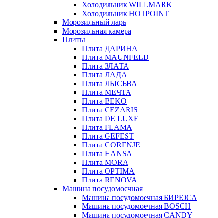
Холодильник WILLMARK
Холодильник HOTPOINT
Морозильный ларь
Морозильная камера
Плиты
Плита ДАРИНА
Плита MAUNFELD
Плита ЗЛАТА
Плита ЛАДА
Плита ЛЫСЬВА
Плита МЕЧТА
Плита BEKO
Плита CEZARIS
Плита DE LUXE
Плита FLAMA
Плита GEFEST
Плита GORENJE
Плита HANSA
Плита MORA
Плита OPTIMA
Плита RENOVA
Машина посудомоечная
Машина посудомоечная БИРЮСА
Машина посудомоечная BOSCH
Машина посудомоечная CANDY