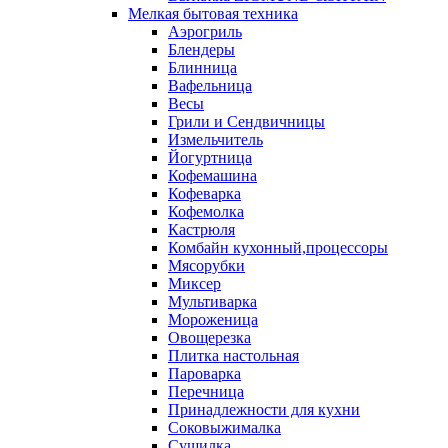
Мелкая бытовая техника
Аэрогриль
Блендеры
Блинница
Вафельница
Весы
Грили и Сендвичницы
Измельчитель
Йогуртница
Кофемашина
Кофеварка
Кофемолка
Кастрюля
Комбайн кухонный,процессоры
Мясорубки
Миксер
Мультиварка
Мороженица
Овощерезка
Плитка настольная
Пароварка
Перечница
Принадлежности для кухни
Соковыжималка
Сушилка