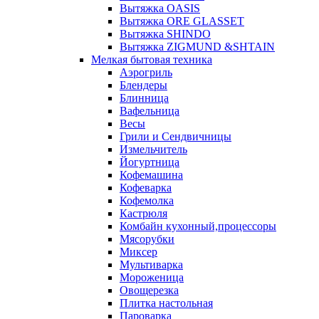
Вытяжка OASIS
Вытяжка ORE GLASSET
Вытяжка SHINDO
Вытяжка ZIGMUND &SHTAIN
Мелкая бытовая техника
Аэрогриль
Блендеры
Блинница
Вафельница
Весы
Грили и Сендвичницы
Измельчитель
Йогуртница
Кофемашина
Кофеварка
Кофемолка
Кастрюля
Комбайн кухонный,процессоры
Мясорубки
Миксер
Мультиварка
Мороженица
Овощерезка
Плитка настольная
Пароварка