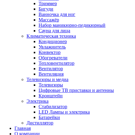
Триммер
Бигуди
Ванночка для ног
Массажёр
Набор маникюрно-педикюрный
Сауна для лица
Климатическая техника
Кондиционер
Увлажнитель
Конвектор
Обогреватели
Тепловентилятор
Вентилятор
Вентиляция
Телевизоры и медиа
Телевизоры
Цифровые ТВ приставки и антенны
Кронштейн
Электрика
Стабилизатор
LED Лампы и электрика
Батарейки
Дистиллятор
Главная
О компании