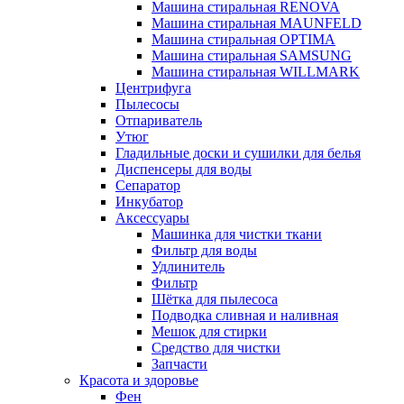
Машина стиральная RENOVA
Машина стиральная MAUNFELD
Машина стиральная OPTIMA
Машина стиральная SAMSUNG
Машина стиральная WILLMARK
Центрифуга
Пылесосы
Отпариватель
Утюг
Гладильные доски и сушилки для белья
Диспенсеры для воды
Сепаратор
Инкубатор
Аксессуары
Машинка для чистки ткани
Фильтр для воды
Удлинитель
Фильтр
Шётка для пылесоса
Подводка сливная и наливная
Мешок для стирки
Средство для чистки
Запчасти
Красота и здоровье
Фен