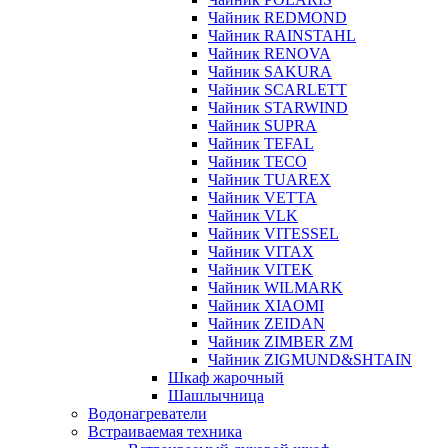
Чайник REDMOND
Чайник RAINSTAHL
Чайник RENOVA
Чайник SAKURA
Чайник SCARLETT
Чайник STARWIND
Чайник SUPRA
Чайник TEFAL
Чайник TECO
Чайник TUAREX
Чайник VETTA
Чайник VLK
Чайник VITESSEL
Чайник VITAX
Чайник VITEK
Чайник WILMARK
Чайник XIAOMI
Чайник ZEIDAN
Чайник ZIMBER ZM
Чайник ZIGMUND&SHTAIN
Шкаф жарочный
Шашлычница
Водонагреватели
Встраиваемая техника