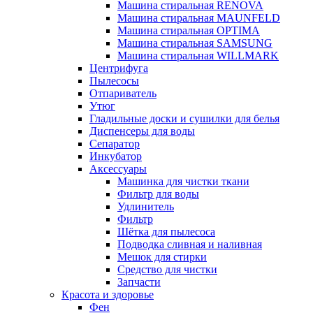
Машина стиральная RENOVA
Машина стиральная MAUNFELD
Машина стиральная OPTIMA
Машина стиральная SAMSUNG
Машина стиральная WILLMARK
Центрифуга
Пылесосы
Отпариватель
Утюг
Гладильные доски и сушилки для белья
Диспенсеры для воды
Сепаратор
Инкубатор
Аксессуары
Машинка для чистки ткани
Фильтр для воды
Удлинитель
Фильтр
Шётка для пылесоса
Подводка сливная и наливная
Мешок для стирки
Средство для чистки
Запчасти
Красота и здоровье
Фен