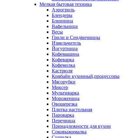
Мелкая бытовая техника
Аэрогриль
Блендеры
Блинница
Вафельница
Весы
Грили и Сендвичницы
Измельчитель
Йогуртница
Кофемашина
Кофеварка
Кофемолка
Кастрюля
Комбайн кухонный,процессоры
Мясорубки
Миксер
Мультиварка
Мороженица
Овощерезка
Плитка настольная
Пароварка
Перечница
Принадлежности для кухни
Соковыжималка
Сушилка