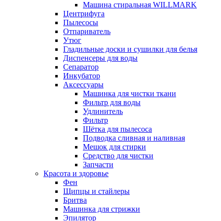
Машина стиральная WILLMARK
Центрифуга
Пылесосы
Отпариватель
Утюг
Гладильные доски и сушилки для белья
Диспенсеры для воды
Сепаратор
Инкубатор
Аксессуары
Машинка для чистки ткани
Фильтр для воды
Удлинитель
Фильтр
Шётка для пылесоса
Подводка сливная и наливная
Мешок для стирки
Средство для чистки
Запчасти
Красота и здоровье
Фен
Щипцы и стайлеры
Бритва
Машинка для стрижки
Эпилятор