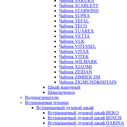
Чайник SAKURA
Чайник SCARLETT
Чайник STARWIND
Чайник SUPRA
Чайник TEFAL
Чайник TECO
Чайник TUAREX
Чайник VETTA
Чайник VLK
Чайник VITESSEL
Чайник VITAX
Чайник VITEK
Чайник WILMARK
Чайник XIAOMI
Чайник ZEIDAN
Чайник ZIMBER ZM
Чайник ZIGMUND&SHTAIN
Шкаф жарочный
Шашлычница
Водонагреватели
Встраиваемая техника
Встраиваемый духовой шкаф
Встраиваемый духовой шкаф BEKO
Встраиваемый духовой шкаф BOSCH
Встраиваемый духовой шкаф DARINA