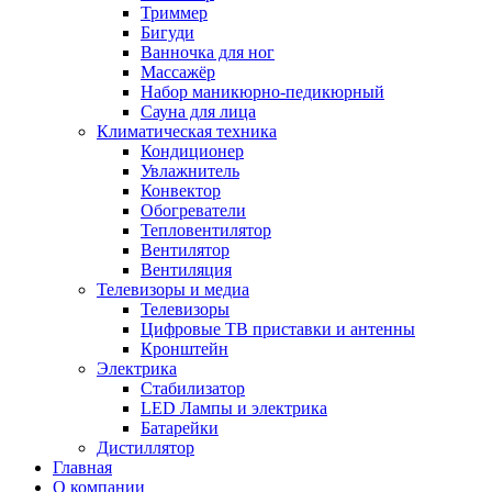
Триммер
Бигуди
Ванночка для ног
Массажёр
Набор маникюрно-педикюрный
Сауна для лица
Климатическая техника
Кондиционер
Увлажнитель
Конвектор
Обогреватели
Тепловентилятор
Вентилятор
Вентиляция
Телевизоры и медиа
Телевизоры
Цифровые ТВ приставки и антенны
Кронштейн
Электрика
Стабилизатор
LED Лампы и электрика
Батарейки
Дистиллятор
Главная
О компании