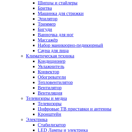
Щипцы и стайлеры
Бритва
Машинка для стрижки
Эпилятор
Триммер
Бигуди
Ванночка для ног
Массажёр
Набор маникюрно-педикюрный
Сауна для лица
Климатическая техника
Кондиционер
Увлажнитель
Конвектор
Обогреватели
Тепловентилятор
Вентилятор
Вентиляция
Телевизоры и медиа
Телевизоры
Цифровые ТВ приставки и антенны
Кронштейн
Электрика
Стабилизатор
LED Лампы и электрика