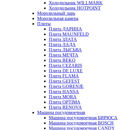
Холодильник WILLMARK
Холодильник HOTPOINT
Морозильный ларь
Морозильная камера
Плиты
Плита ДАРИНА
Плита MAUNFELD
Плита ЗЛАТА
Плита ЛАДА
Плита ЛЫСЬВА
Плита МЕЧТА
Плита BEKO
Плита CEZARIS
Плита DE LUXE
Плита FLAMA
Плита GEFEST
Плита GORENJE
Плита HANSA
Плита MORA
Плита OPTIMA
Плита RENOVA
Машина посудомоечная
Машина посудомоечная БИРЮСА
Машина посудомоечная BOSCH
Машина посудомоечная CANDY