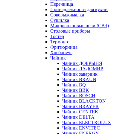
Перечница
Принадлежности для кухни
Соковыжималка
Сушилка
Микроволновые печи (СВЧ)
Столовые приборы
Тостер
Термопот
Фритюрница
Хлебопечь
Чайник
Чайник ДОБРЫНЯ
Чайник ЛАДОМИР
Чайник заварник
Чайник BRAUN
Чайник BQ
Чайник BBK
Чайник BOSCH
Чайник BLACKTON
Чайник BRAYER
Чайник CENTEK
Чайник DELTA
Чайник ELECTROLUX
Чайник ENVITEC
Чайник ENERGY