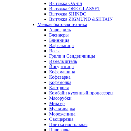
Вытяжка OASIS
Вытяжка ORE GLASSET
Вытяжка SHINDO
Вытяжка ZIGMUND &SHTAIN
Мелкая бытовая техника
Аэрогриль
Блендеры
Блинница
Вафельница
Весы
Грили и Сендвичницы
Измельчитель
Йогуртница
Кофемашина
Кофеварка
Кофемолка
Кастрюля
Комбайн кухонный,процессоры
Мясорубки
Миксер
Мультиварка
Мороженица
Овощерезка
Плитка настольная
Пароварка