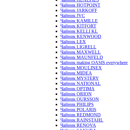
Чайник HOTPOINT
Чайник JARKOFF
Чайник JVC
Чайник KAMILLE
Чайник KITFORT
Чайник KELLI KL
Чайник KENWOOD
Чайник LEX
Чайник LIGRELL
Чайник MAXWELL
Чайник MAUNFELD
Чайник making OASIS everywhere
Чайник MOULINEX
Чайник MIDEA
Чайник MYSTERY
Чайник NATIONAL
Чайник OPTIMA
Чайник ORION
Чайник OURSSON
Чайник PHILIPS
Чайник POLARIS
Чайник REDMOND
Чайник RAINSTAHL
Чайник RENOVA