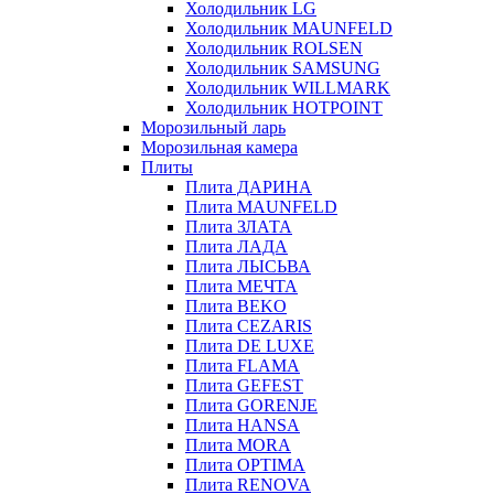
Холодильник LG
Холодильник MAUNFELD
Холодильник ROLSEN
Холодильник SAMSUNG
Холодильник WILLMARK
Холодильник HOTPOINT
Морозильный ларь
Морозильная камера
Плиты
Плита ДАРИНА
Плита MAUNFELD
Плита ЗЛАТА
Плита ЛАДА
Плита ЛЫСЬВА
Плита МЕЧТА
Плита BEKO
Плита CEZARIS
Плита DE LUXE
Плита FLAMA
Плита GEFEST
Плита GORENJE
Плита HANSA
Плита MORA
Плита OPTIMA
Плита RENOVA