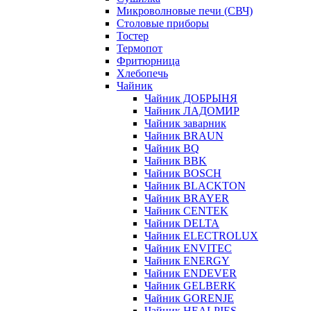
Микроволновые печи (СВЧ)
Столовые приборы
Тостер
Термопот
Фритюрница
Хлебопечь
Чайник
Чайник ДОБРЫНЯ
Чайник ЛАДОМИР
Чайник заварник
Чайник BRAUN
Чайник BQ
Чайник BBK
Чайник BOSCH
Чайник BLACKTON
Чайник BRAYER
Чайник CENTEK
Чайник DELTA
Чайник ELECTROLUX
Чайник ENVITEC
Чайник ENERGY
Чайник ENDEVER
Чайник GELBERK
Чайник GORENJE
Чайник HEALPIES