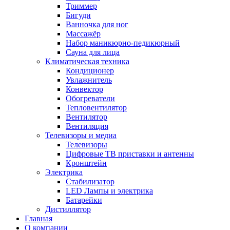
Триммер
Бигуди
Ванночка для ног
Массажёр
Набор маникюрно-педикюрный
Сауна для лица
Климатическая техника
Кондиционер
Увлажнитель
Конвектор
Обогреватели
Тепловентилятор
Вентилятор
Вентиляция
Телевизоры и медиа
Телевизоры
Цифровые ТВ приставки и антенны
Кронштейн
Электрика
Стабилизатор
LED Лампы и электрика
Батарейки
Дистиллятор
Главная
О компании