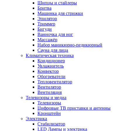
Щипцы и стайлеры
Бритва
Машинка для стрижки
Эпилятор
Триммер
Бигуди
Ванночка для ног
Массажёр
Набор маникюрно-педикюрный
Сауна для лица
Климатическая техника
Кондиционер
Увлажнитель
Конвектор
Обогреватели
Тепловентилятор
Вентилятор
Вентиляция
Телевизоры и медиа
Телевизоры
Цифровые ТВ приставки и антенны
Кронштейн
Электрика
Стабилизатор
LED Лампы и электрика