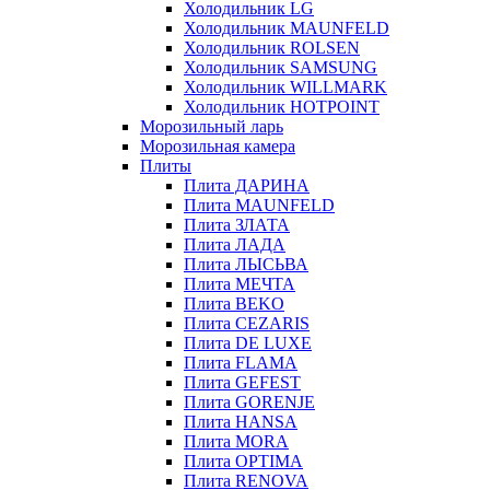
Холодильник LG
Холодильник MAUNFELD
Холодильник ROLSEN
Холодильник SAMSUNG
Холодильник WILLMARK
Холодильник HOTPOINT
Морозильный ларь
Морозильная камера
Плиты
Плита ДАРИНА
Плита MAUNFELD
Плита ЗЛАТА
Плита ЛАДА
Плита ЛЫСЬВА
Плита МЕЧТА
Плита BEKO
Плита CEZARIS
Плита DE LUXE
Плита FLAMA
Плита GEFEST
Плита GORENJE
Плита HANSA
Плита MORA
Плита OPTIMA
Плита RENOVA