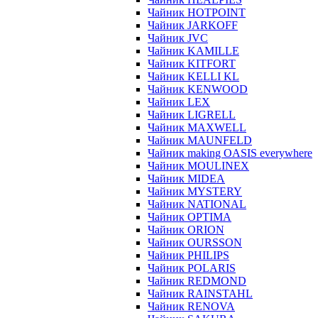
Чайник HOTPOINT
Чайник JARKOFF
Чайник JVC
Чайник KAMILLE
Чайник KITFORT
Чайник KELLI KL
Чайник KENWOOD
Чайник LEX
Чайник LIGRELL
Чайник MAXWELL
Чайник MAUNFELD
Чайник making OASIS everywhere
Чайник MOULINEX
Чайник MIDEA
Чайник MYSTERY
Чайник NATIONAL
Чайник OPTIMA
Чайник ORION
Чайник OURSSON
Чайник PHILIPS
Чайник POLARIS
Чайник REDMOND
Чайник RAINSTAHL
Чайник RENOVA