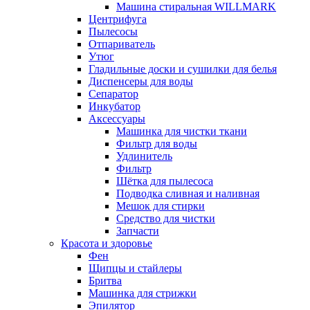
Машина стиральная WILLMARK
Центрифуга
Пылесосы
Отпариватель
Утюг
Гладильные доски и сушилки для белья
Диспенсеры для воды
Сепаратор
Инкубатор
Аксессуары
Машинка для чистки ткани
Фильтр для воды
Удлинитель
Фильтр
Шётка для пылесоса
Подводка сливная и наливная
Мешок для стирки
Средство для чистки
Запчасти
Красота и здоровье
Фен
Щипцы и стайлеры
Бритва
Машинка для стрижки
Эпилятор