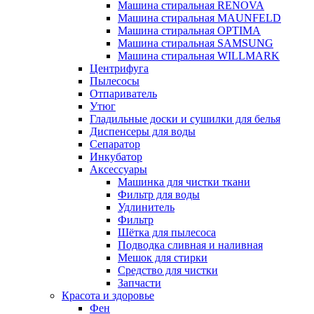
Машина стиральная RENOVA
Машина стиральная MAUNFELD
Машина стиральная OPTIMA
Машина стиральная SAMSUNG
Машина стиральная WILLMARK
Центрифуга
Пылесосы
Отпариватель
Утюг
Гладильные доски и сушилки для белья
Диспенсеры для воды
Сепаратор
Инкубатор
Аксессуары
Машинка для чистки ткани
Фильтр для воды
Удлинитель
Фильтр
Шётка для пылесоса
Подводка сливная и наливная
Мешок для стирки
Средство для чистки
Запчасти
Красота и здоровье
Фен