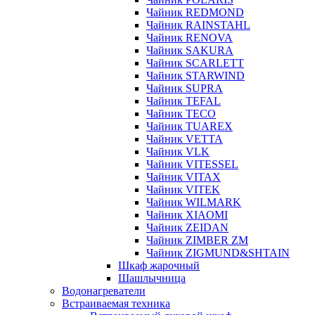
Чайник REDMOND
Чайник RAINSTAHL
Чайник RENOVA
Чайник SAKURA
Чайник SCARLETT
Чайник STARWIND
Чайник SUPRA
Чайник TEFAL
Чайник TECO
Чайник TUAREX
Чайник VETTA
Чайник VLK
Чайник VITESSEL
Чайник VITAX
Чайник VITEK
Чайник WILMARK
Чайник XIAOMI
Чайник ZEIDAN
Чайник ZIMBER ZM
Чайник ZIGMUND&SHTAIN
Шкаф жарочный
Шашлычница
Водонагреватели
Встраиваемая техника