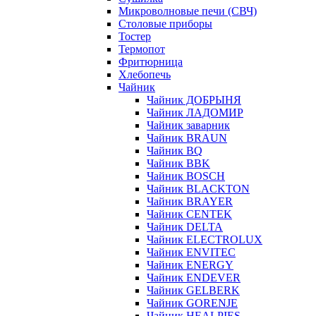
Микроволновые печи (СВЧ)
Столовые приборы
Тостер
Термопот
Фритюрница
Хлебопечь
Чайник
Чайник ДОБРЫНЯ
Чайник ЛАДОМИР
Чайник заварник
Чайник BRAUN
Чайник BQ
Чайник BBK
Чайник BOSCH
Чайник BLACKTON
Чайник BRAYER
Чайник CENTEK
Чайник DELTA
Чайник ELECTROLUX
Чайник ENVITEC
Чайник ENERGY
Чайник ENDEVER
Чайник GELBERK
Чайник GORENJE
Чайник HEALPIES