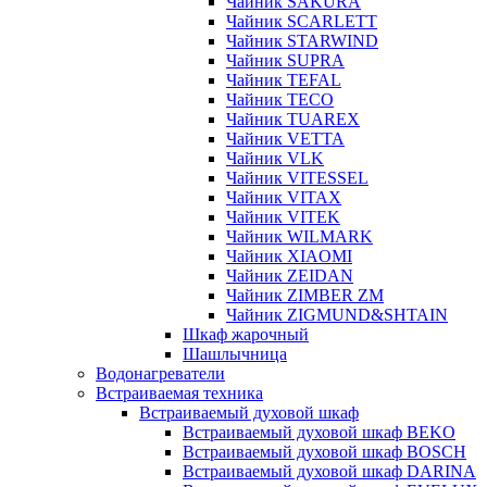
Чайник SAKURA
Чайник SCARLETT
Чайник STARWIND
Чайник SUPRA
Чайник TEFAL
Чайник TECO
Чайник TUAREX
Чайник VETTA
Чайник VLK
Чайник VITESSEL
Чайник VITAX
Чайник VITEK
Чайник WILMARK
Чайник XIAOMI
Чайник ZEIDAN
Чайник ZIMBER ZM
Чайник ZIGMUND&SHTAIN
Шкаф жарочный
Шашлычница
Водонагреватели
Встраиваемая техника
Встраиваемый духовой шкаф
Встраиваемый духовой шкаф BEKO
Встраиваемый духовой шкаф BOSCH
Встраиваемый духовой шкаф DARINA