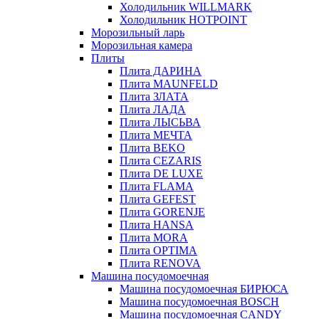
Холодильник WILLMARK
Холодильник HOTPOINT
Морозильный ларь
Морозильная камера
Плиты
Плита ДАРИНА
Плита MAUNFELD
Плита ЗЛАТА
Плита ЛАДА
Плита ЛЫСЬВА
Плита МЕЧТА
Плита BEKO
Плита CEZARIS
Плита DE LUXE
Плита FLAMA
Плита GEFEST
Плита GORENJE
Плита HANSA
Плита MORA
Плита OPTIMA
Плита RENOVA
Машина посудомоечная
Машина посудомоечная БИРЮСА
Машина посудомоечная BOSCH
Машина посудомоечная CANDY