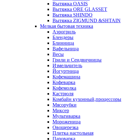
Вытяжка OASIS
Вытяжка ORE GLASSET
Вытяжка SHINDO
Вытяжка ZIGMUND &SHTAIN
Мелкая бытовая техника
Аэрогриль
Блендеры
Блинница
Вафельница
Весы
Грили и Сендвичницы
Измельчитель
Йогуртница
Кофемашина
Кофеварка
Кофемолка
Кастрюля
Комбайн кухонный,процессоры
Мясорубки
Миксер
Мультиварка
Мороженица
Овощерезка
Плитка настольная
Пароварка