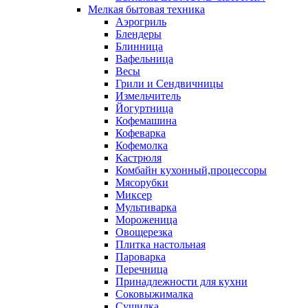
Мелкая бытовая техника
Аэрогриль
Блендеры
Блинница
Вафельница
Весы
Грили и Сендвичницы
Измельчитель
Йогуртница
Кофемашина
Кофеварка
Кофемолка
Кастрюля
Комбайн кухонный,процессоры
Мясорубки
Миксер
Мультиварка
Мороженица
Овощерезка
Плитка настольная
Пароварка
Перечница
Принадлежности для кухни
Соковыжималка
Сушилка