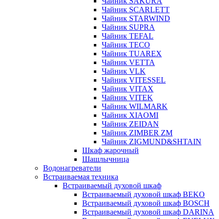
Чайник SAKURA
Чайник SCARLETT
Чайник STARWIND
Чайник SUPRA
Чайник TEFAL
Чайник TECO
Чайник TUAREX
Чайник VETTA
Чайник VLK
Чайник VITESSEL
Чайник VITAX
Чайник VITEK
Чайник WILMARK
Чайник XIAOMI
Чайник ZEIDAN
Чайник ZIMBER ZM
Чайник ZIGMUND&SHTAIN
Шкаф жарочный
Шашлычница
Водонагреватели
Встраиваемая техника
Встраиваемый духовой шкаф
Встраиваемый духовой шкаф BEKO
Встраиваемый духовой шкаф BOSCH
Встраиваемый духовой шкаф DARINA