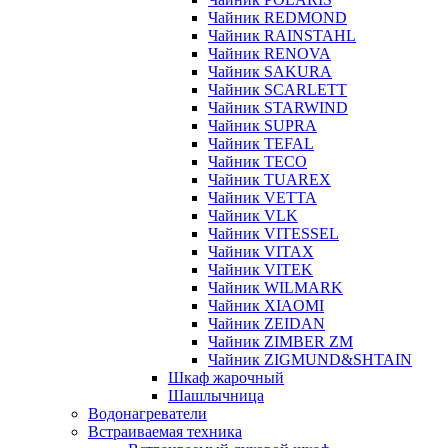
Чайник REDMOND
Чайник RAINSTAHL
Чайник RENOVA
Чайник SAKURA
Чайник SCARLETT
Чайник STARWIND
Чайник SUPRA
Чайник TEFAL
Чайник TECO
Чайник TUAREX
Чайник VETTA
Чайник VLK
Чайник VITESSEL
Чайник VITAX
Чайник VITEK
Чайник WILMARK
Чайник XIAOMI
Чайник ZEIDAN
Чайник ZIMBER ZM
Чайник ZIGMUND&SHTAIN
Шкаф жарочный
Шашлычница
Водонагреватели
Встраиваемая техника