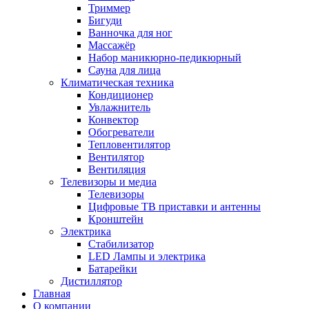
Триммер
Бигуди
Ванночка для ног
Массажёр
Набор маникюрно-педикюрный
Сауна для лица
Климатическая техника
Кондиционер
Увлажнитель
Конвектор
Обогреватели
Тепловентилятор
Вентилятор
Вентиляция
Телевизоры и медиа
Телевизоры
Цифровые ТВ приставки и антенны
Кронштейн
Электрика
Стабилизатор
LED Лампы и электрика
Батарейки
Дистиллятор
Главная
О компании