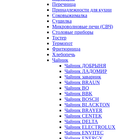
Перечница
Принадлежности для кухни
Соковыжималка
Сушилка
Микроволновые печи (СВЧ)
Столовые приборы
Тостер
Термопот
Фритюрница
Хлебопечь
Чайник
Чайник ДОБРЫНЯ
Чайник ЛАДОМИР
Чайник заварник
Чайник BRAUN
Чайник BQ
Чайник BBK
Чайник BOSCH
Чайник BLACKTON
Чайник BRAYER
Чайник CENTEK
Чайник DELTA
Чайник ELECTROLUX
Чайник ENVITEC
Чайник ENERGY