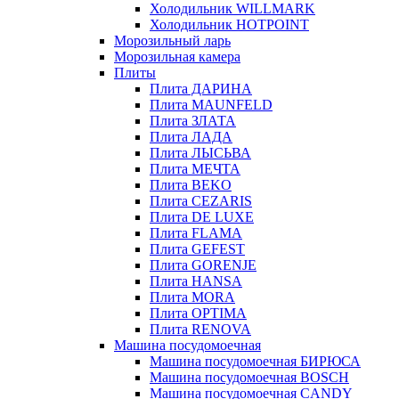
Холодильник WILLMARK
Холодильник HOTPOINT
Морозильный ларь
Морозильная камера
Плиты
Плита ДАРИНА
Плита MAUNFELD
Плита ЗЛАТА
Плита ЛАДА
Плита ЛЫСЬВА
Плита МЕЧТА
Плита BEKO
Плита CEZARIS
Плита DE LUXE
Плита FLAMA
Плита GEFEST
Плита GORENJE
Плита HANSA
Плита MORA
Плита OPTIMA
Плита RENOVA
Машина посудомоечная
Машина посудомоечная БИРЮСА
Машина посудомоечная BOSCH
Машина посудомоечная CANDY