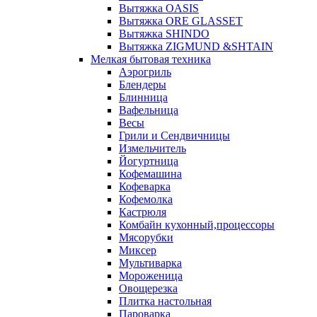
Вытяжка OASIS
Вытяжка ORE GLASSET
Вытяжка SHINDO
Вытяжка ZIGMUND &SHTAIN
Мелкая бытовая техника
Аэрогриль
Блендеры
Блинница
Вафельница
Весы
Грили и Сендвичницы
Измельчитель
Йогуртница
Кофемашина
Кофеварка
Кофемолка
Кастрюля
Комбайн кухонный,процессоры
Мясорубки
Миксер
Мультиварка
Мороженица
Овощерезка
Плитка настольная
Пароварка