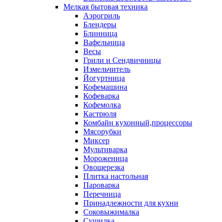
Мелкая бытовая техника
Аэрогриль
Блендеры
Блинница
Вафельница
Весы
Грили и Сендвичницы
Измельчитель
Йогуртница
Кофемашина
Кофеварка
Кофемолка
Кастрюля
Комбайн кухонный,процессоры
Мясорубки
Миксер
Мультиварка
Мороженица
Овощерезка
Плитка настольная
Пароварка
Перечница
Принадлежности для кухни
Соковыжималка
Сушилка