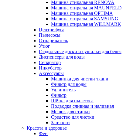
Машина стиральная RENOVA
Машина стиральная MAUNFELD
Машина стиральная OPTIMA
Машина стиральная SAMSUNG
Машина стиральная WILLMARK
Центрифуга
Пылесосы
Отпариватель
Утюг
Гладильные доски и сушилки для белья
Диспенсеры для воды
Сепаратор
Инкубатор
Аксессуары
Машинка для чистки ткани
Фильтр для воды
Удлинитель
Фильтр
Шётка для пылесоса
Подводка сливная и наливная
Мешок для стирки
Средство для чистки
Запчасти
Красота и здоровье
Фен