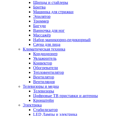
Щипцы и стайлеры
Бритва
Машинка для стрижки
Эпилятор
Триммер
Бигуди
Ванночка для ног
Массажёр
Набор маникюрно-педикюрный
Сауна для лица
Климатическая техника
Кондиционер
Увлажнитель
Конвектор
Обогреватели
Тепловентилятор
Вентилятор
Вентиляция
Телевизоры и медиа
Телевизоры
Цифровые ТВ приставки и антенны
Кронштейн
Электрика
Стабилизатор
LED Лампы и электрика