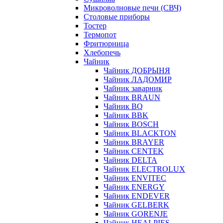
Микроволновые печи (СВЧ)
Столовые приборы
Тостер
Термопот
Фритюрница
Хлебопечь
Чайник
Чайник ДОБРЫНЯ
Чайник ЛАДОМИР
Чайник заварник
Чайник BRAUN
Чайник BQ
Чайник BBK
Чайник BOSCH
Чайник BLACKTON
Чайник BRAYER
Чайник CENTEK
Чайник DELTA
Чайник ELECTROLUX
Чайник ENVITEC
Чайник ENERGY
Чайник ENDEVER
Чайник GELBERK
Чайник GORENJE
Чайник HEALPIES