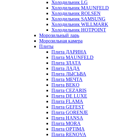
Холодильник LG
Холодильник MAUNFELD
Холодильник ROLSEN
Холодильник SAMSUNG
Холодильник WILLMARK
Холодильник HOTPOINT
Морозильный ларь
Морозильная камера
Плиты
Плита ДАРИНА
Плита MAUNFELD
Плита ЗЛАТА
Плита ЛАДА
Плита ЛЫСЬВА
Плита МЕЧТА
Плита BEKO
Плита CEZARIS
Плита DE LUXE
Плита FLAMA
Плита GEFEST
Плита GORENJE
Плита HANSA
Плита MORA
Плита OPTIMA
Плита RENOVA