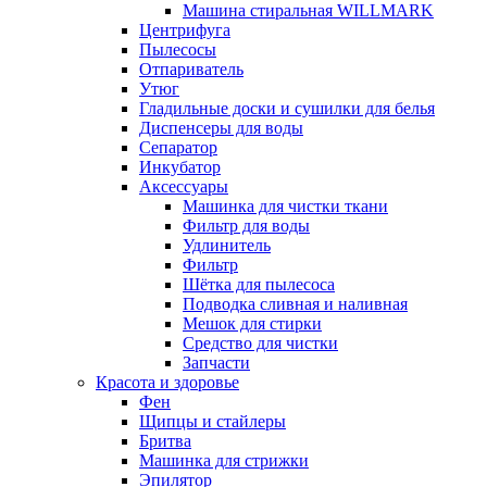
Машина стиральная WILLMARK
Центрифуга
Пылесосы
Отпариватель
Утюг
Гладильные доски и сушилки для белья
Диспенсеры для воды
Сепаратор
Инкубатор
Аксессуары
Машинка для чистки ткани
Фильтр для воды
Удлинитель
Фильтр
Шётка для пылесоса
Подводка сливная и наливная
Мешок для стирки
Средство для чистки
Запчасти
Красота и здоровье
Фен
Щипцы и стайлеры
Бритва
Машинка для стрижки
Эпилятор