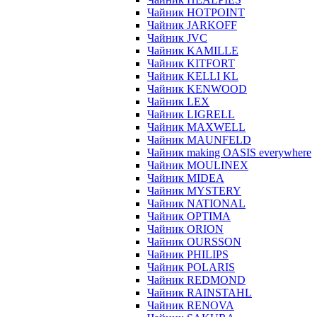
Чайник HOTPOINT
Чайник JARKOFF
Чайник JVC
Чайник KAMILLE
Чайник KITFORT
Чайник KELLI KL
Чайник KENWOOD
Чайник LEX
Чайник LIGRELL
Чайник MAXWELL
Чайник MAUNFELD
Чайник making OASIS everywhere
Чайник MOULINEX
Чайник MIDEA
Чайник MYSTERY
Чайник NATIONAL
Чайник OPTIMA
Чайник ORION
Чайник OURSSON
Чайник PHILIPS
Чайник POLARIS
Чайник REDMOND
Чайник RAINSTAHL
Чайник RENOVA