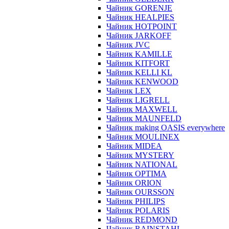
Чайник GORENJE
Чайник HEALPIES
Чайник HOTPOINT
Чайник JARKOFF
Чайник JVC
Чайник KAMILLE
Чайник KITFORT
Чайник KELLI KL
Чайник KENWOOD
Чайник LEX
Чайник LIGRELL
Чайник MAXWELL
Чайник MAUNFELD
Чайник making OASIS everywhere
Чайник MOULINEX
Чайник MIDEA
Чайник MYSTERY
Чайник NATIONAL
Чайник OPTIMA
Чайник ORION
Чайник OURSSON
Чайник PHILIPS
Чайник POLARIS
Чайник REDMOND
Чайник RAINSTAHL