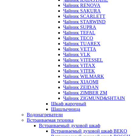
Чайник RENOVA
Чайник SAKURA
Чайник SCARLETT
Чайник STARWIND
Чайник SUPRA
Чайник TEFAL
Чайник TECO
Чайник TUAREX
Чайник VETTA
Чайник VLK
Чайник VITESSEL
Чайник VITAX
Чайник VITEK
Чайник WILMARK
Чайник XIAOMI
Чайник ZEIDAN
Чайник ZIMBER ZM
Чайник ZIGMUND&SHTAIN
Шкаф жарочный
Шашлычница
Водонагреватели
Встраиваемая техника
Встраиваемый духовой шкаф
Встраиваемый духовой шкаф BEKO