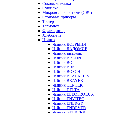
Соковыжималка
Сушилка
Микроволновые печи (СВЧ)
Столовые приборы
Тостер
Термопот
Фритюрница
Хлебопечь
Чайник
Чайник ДОБРЫНЯ
Чайник ЛАДОМИР
Чайник заварник
Чайник BRAUN
Чайник BQ
Чайник BBK
Чайник BOSCH
Чайник BLACKTON
Чайник BRAYER
Чайник CENTEK
Чайник DELTA
Чайник ELECTROLUX
Чайник ENVITEC
Чайник ENERGY
Чайник ENDEVER
Чайник GELBERK