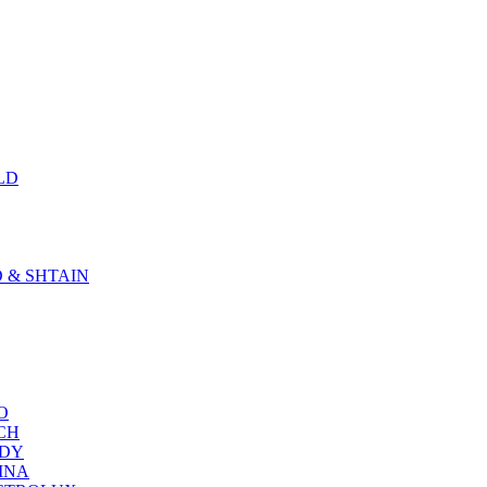
LD
D & SHTAIN
KO
SCH
NDY
RINA