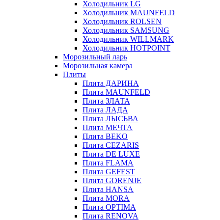
Холодильник LG
Холодильник MAUNFELD
Холодильник ROLSEN
Холодильник SAMSUNG
Холодильник WILLMARK
Холодильник HOTPOINT
Морозильный ларь
Морозильная камера
Плиты
Плита ДАРИНА
Плита MAUNFELD
Плита ЗЛАТА
Плита ЛАДА
Плита ЛЫСЬВА
Плита МЕЧТА
Плита BEKO
Плита CEZARIS
Плита DE LUXE
Плита FLAMA
Плита GEFEST
Плита GORENJE
Плита HANSA
Плита MORA
Плита OPTIMA
Плита RENOVA