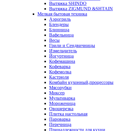
Вытяжка SHINDO
Вытяжка ZIGMUND &SHTAIN
Мелкая бытовая техника
Аэрогриль
Блендеры
Блинница
Вафельница
Весы
Грили и Сендвичницы
Измельчитель
Йогуртница
Кофемашина
Кофеварка
Кофемолка
Кастрюля
Комбайн кухонный,процессоры
Мясорубки
Миксер
Мультиварка
Мороженица
Овощерезка
Плитка настольная
Пароварка
Перечница
Принадлежности для кухни