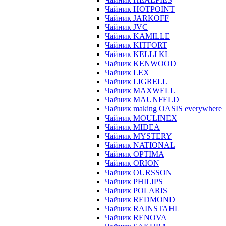
Чайник HOTPOINT
Чайник JARKOFF
Чайник JVC
Чайник KAMILLE
Чайник KITFORT
Чайник KELLI KL
Чайник KENWOOD
Чайник LEX
Чайник LIGRELL
Чайник MAXWELL
Чайник MAUNFELD
Чайник making OASIS everywhere
Чайник MOULINEX
Чайник MIDEA
Чайник MYSTERY
Чайник NATIONAL
Чайник OPTIMA
Чайник ORION
Чайник OURSSON
Чайник PHILIPS
Чайник POLARIS
Чайник REDMOND
Чайник RAINSTAHL
Чайник RENOVA