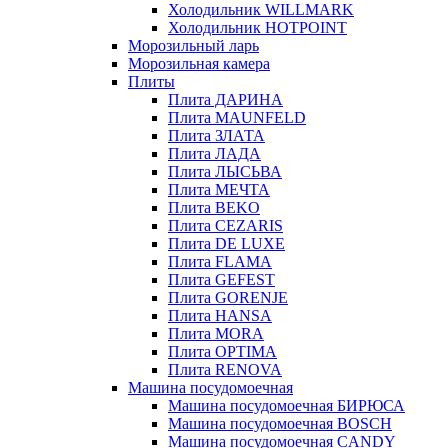
Холодильник WILLMARK
Холодильник HOTPOINT
Морозильный ларь
Морозильная камера
Плиты
Плита ДАРИНА
Плита MAUNFELD
Плита ЗЛАТА
Плита ЛАДА
Плита ЛЫСЬВА
Плита МЕЧТА
Плита BEKO
Плита CEZARIS
Плита DE LUXE
Плита FLAMA
Плита GEFEST
Плита GORENJE
Плита HANSA
Плита MORA
Плита OPTIMA
Плита RENOVA
Машина посудомоечная
Машина посудомоечная БИРЮСА
Машина посудомоечная BOSCH
Машина посудомоечная CANDY