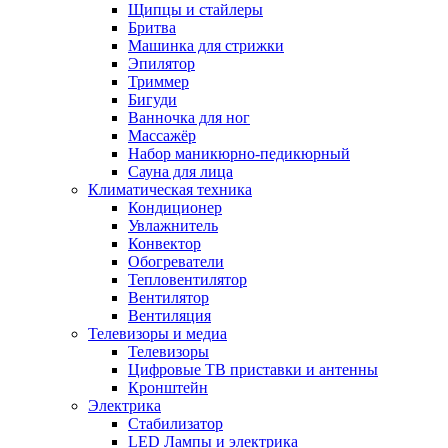
Щипцы и стайлеры
Бритва
Машинка для стрижки
Эпилятор
Триммер
Бигуди
Ванночка для ног
Массажёр
Набор маникюрно-педикюрный
Сауна для лица
Климатическая техника
Кондиционер
Увлажнитель
Конвектор
Обогреватели
Тепловентилятор
Вентилятор
Вентиляция
Телевизоры и медиа
Телевизоры
Цифровые ТВ приставки и антенны
Кронштейн
Электрика
Стабилизатор
LED Лампы и электрика