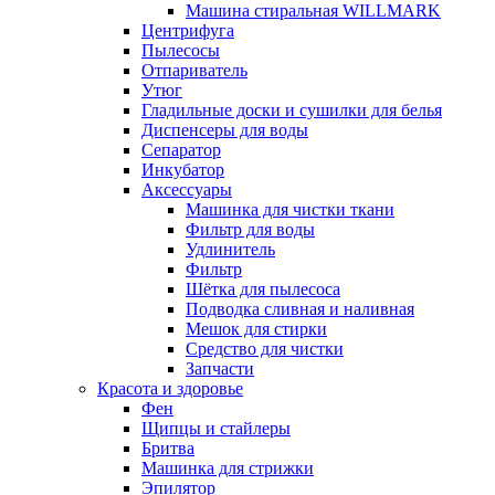
Машина стиральная WILLMARK
Центрифуга
Пылесосы
Отпариватель
Утюг
Гладильные доски и сушилки для белья
Диспенсеры для воды
Сепаратор
Инкубатор
Аксессуары
Машинка для чистки ткани
Фильтр для воды
Удлинитель
Фильтр
Шётка для пылесоса
Подводка сливная и наливная
Мешок для стирки
Средство для чистки
Запчасти
Красота и здоровье
Фен
Щипцы и стайлеры
Бритва
Машинка для стрижки
Эпилятор