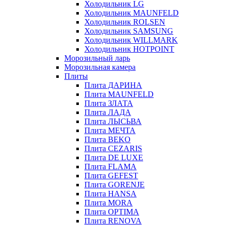
Холодильник LG
Холодильник MAUNFELD
Холодильник ROLSEN
Холодильник SAMSUNG
Холодильник WILLMARK
Холодильник HOTPOINT
Морозильный ларь
Морозильная камера
Плиты
Плита ДАРИНА
Плита MAUNFELD
Плита ЗЛАТА
Плита ЛАДА
Плита ЛЫСЬВА
Плита МЕЧТА
Плита BEKO
Плита CEZARIS
Плита DE LUXE
Плита FLAMA
Плита GEFEST
Плита GORENJE
Плита HANSA
Плита MORA
Плита OPTIMA
Плита RENOVA