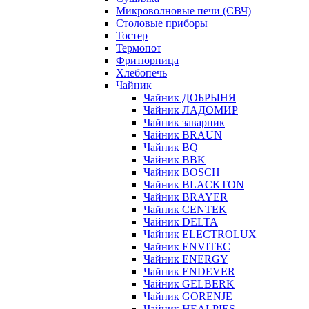
Микроволновые печи (СВЧ)
Столовые приборы
Тостер
Термопот
Фритюрница
Хлебопечь
Чайник
Чайник ДОБРЫНЯ
Чайник ЛАДОМИР
Чайник заварник
Чайник BRAUN
Чайник BQ
Чайник BBK
Чайник BOSCH
Чайник BLACKTON
Чайник BRAYER
Чайник CENTEK
Чайник DELTA
Чайник ELECTROLUX
Чайник ENVITEC
Чайник ENERGY
Чайник ENDEVER
Чайник GELBERK
Чайник GORENJE
Чайник HEALPIES