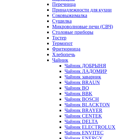
Перечница
Принадлежности для кухни
Соковыжималка
Сушилка
Микроволновые печи (СВЧ)
Столовые приборы
Тостер
Термопот
Фритюрница
Хлебопечь
Чайник
Чайник ДОБРЫНЯ
Чайник ЛАДОМИР
Чайник заварник
Чайник BRAUN
Чайник BQ
Чайник BBK
Чайник BOSCH
Чайник BLACKTON
Чайник BRAYER
Чайник CENTEK
Чайник DELTA
Чайник ELECTROLUX
Чайник ENVITEC
Чайник ENERGY