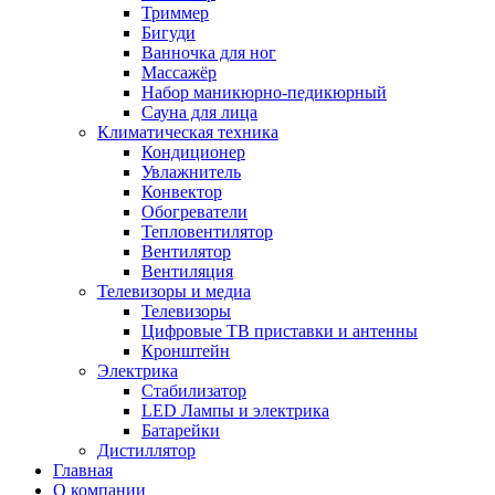
Триммер
Бигуди
Ванночка для ног
Массажёр
Набор маникюрно-педикюрный
Сауна для лица
Климатическая техника
Кондиционер
Увлажнитель
Конвектор
Обогреватели
Тепловентилятор
Вентилятор
Вентиляция
Телевизоры и медиа
Телевизоры
Цифровые ТВ приставки и антенны
Кронштейн
Электрика
Стабилизатор
LED Лампы и электрика
Батарейки
Дистиллятор
Главная
О компании