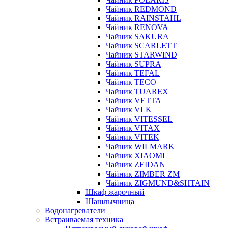
Чайник REDMOND
Чайник RAINSTAHL
Чайник RENOVA
Чайник SAKURA
Чайник SCARLETT
Чайник STARWIND
Чайник SUPRA
Чайник TEFAL
Чайник TECO
Чайник TUAREX
Чайник VETTA
Чайник VLK
Чайник VITESSEL
Чайник VITAX
Чайник VITEK
Чайник WILMARK
Чайник XIAOMI
Чайник ZEIDAN
Чайник ZIMBER ZM
Чайник ZIGMUND&SHTAIN
Шкаф жарочный
Шашлычница
Водонагреватели
Встраиваемая техника