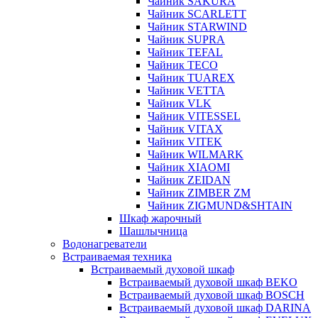
Чайник SAKURA
Чайник SCARLETT
Чайник STARWIND
Чайник SUPRA
Чайник TEFAL
Чайник TECO
Чайник TUAREX
Чайник VETTA
Чайник VLK
Чайник VITESSEL
Чайник VITAX
Чайник VITEK
Чайник WILMARK
Чайник XIAOMI
Чайник ZEIDAN
Чайник ZIMBER ZM
Чайник ZIGMUND&SHTAIN
Шкаф жарочный
Шашлычница
Водонагреватели
Встраиваемая техника
Встраиваемый духовой шкаф
Встраиваемый духовой шкаф BEKO
Встраиваемый духовой шкаф BOSCH
Встраиваемый духовой шкаф DARINA