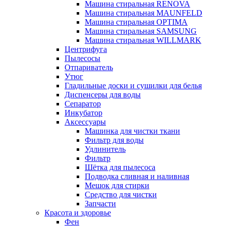
Машина стиральная RENOVA
Машина стиральная MAUNFELD
Машина стиральная OPTIMA
Машина стиральная SAMSUNG
Машина стиральная WILLMARK
Центрифуга
Пылесосы
Отпариватель
Утюг
Гладильные доски и сушилки для белья
Диспенсеры для воды
Сепаратор
Инкубатор
Аксессуары
Машинка для чистки ткани
Фильтр для воды
Удлинитель
Фильтр
Шётка для пылесоса
Подводка сливная и наливная
Мешок для стирки
Средство для чистки
Запчасти
Красота и здоровье
Фен