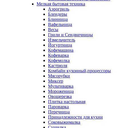
Мелкая бытовая техника
Аэрогриль
Блендеры
Блинница
Вафельница
Весы
Грили и Сендвичницы
Измельчитель
Йогуртница
Кофемашина
Кофеварка
Кофемолка
Кастрюля
Комбайн кухонный,процессоры
Мясорубки
Миксер
Мультиварка
Мороженица
Овощерезка
Плитка настольная
Пароварка
Перечница
Принадлежности для кухни
Соковыжималка
Сушилка