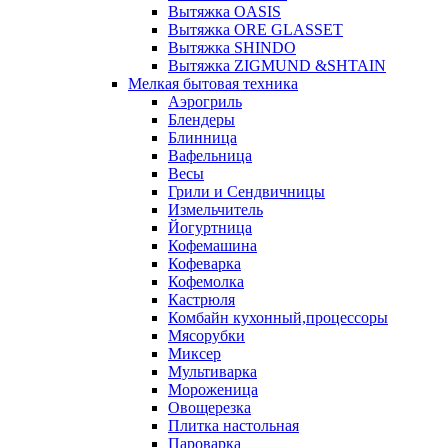
Вытяжка OASIS
Вытяжка ORE GLASSET
Вытяжка SHINDO
Вытяжка ZIGMUND &SHTAIN
Мелкая бытовая техника
Аэрогриль
Блендеры
Блинница
Вафельница
Весы
Грили и Сендвичницы
Измельчитель
Йогуртница
Кофемашина
Кофеварка
Кофемолка
Кастрюля
Комбайн кухонный,процессоры
Мясорубки
Миксер
Мультиварка
Мороженица
Овощерезка
Плитка настольная
Пароварка