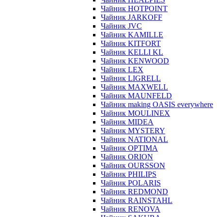
Чайник HOTPOINT
Чайник JARKOFF
Чайник JVC
Чайник KAMILLE
Чайник KITFORT
Чайник KELLI KL
Чайник KENWOOD
Чайник LEX
Чайник LIGRELL
Чайник MAXWELL
Чайник MAUNFELD
Чайник making OASIS everywhere
Чайник MOULINEX
Чайник MIDEA
Чайник MYSTERY
Чайник NATIONAL
Чайник OPTIMA
Чайник ORION
Чайник OURSSON
Чайник PHILIPS
Чайник POLARIS
Чайник REDMOND
Чайник RAINSTAHL
Чайник RENOVA