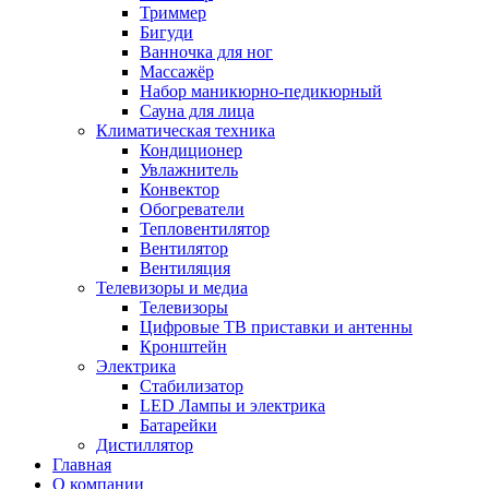
Триммер
Бигуди
Ванночка для ног
Массажёр
Набор маникюрно-педикюрный
Сауна для лица
Климатическая техника
Кондиционер
Увлажнитель
Конвектор
Обогреватели
Тепловентилятор
Вентилятор
Вентиляция
Телевизоры и медиа
Телевизоры
Цифровые ТВ приставки и антенны
Кронштейн
Электрика
Стабилизатор
LED Лампы и электрика
Батарейки
Дистиллятор
Главная
О компании