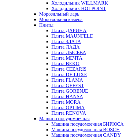
Холодильник WILLMARK
Холодильник HOTPOINT
Морозильный ларь
Морозильная камера
Плиты
Плита ДАРИНА
Плита MAUNFELD
Плита ЗЛАТА
Плита ЛАДА
Плита ЛЫСЬВА
Плита МЕЧТА
Плита BEKO
Плита CEZARIS
Плита DE LUXE
Плита FLAMA
Плита GEFEST
Плита GORENJE
Плита HANSA
Плита MORA
Плита OPTIMA
Плита RENOVA
Машина посудомоечная
Машина посудомоечная БИРЮСА
Машина посудомоечная BOSCH
Машина посудомоечная CANDY