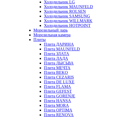
Холодильник LG
Холодильник MAUNFELD
Холодильник ROLSEN
Холодильник SAMSUNG
Холодильник WILLMARK
Холодильник HOTPOINT
Морозильный ларь
Морозильная камера
Плиты
Плита ДАРИНА
Плита MAUNFELD
Плита ЗЛАТА
Плита ЛАДА
Плита ЛЫСЬВА
Плита МЕЧТА
Плита BEKO
Плита CEZARIS
Плита DE LUXE
Плита FLAMA
Плита GEFEST
Плита GORENJE
Плита HANSA
Плита MORA
Плита OPTIMA
Плита RENOVA