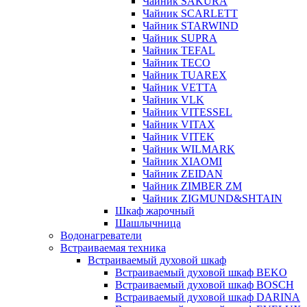
Чайник SAKURA
Чайник SCARLETT
Чайник STARWIND
Чайник SUPRA
Чайник TEFAL
Чайник TECO
Чайник TUAREX
Чайник VETTA
Чайник VLK
Чайник VITESSEL
Чайник VITAX
Чайник VITEK
Чайник WILMARK
Чайник XIAOMI
Чайник ZEIDAN
Чайник ZIMBER ZM
Чайник ZIGMUND&SHTAIN
Шкаф жарочный
Шашлычница
Водонагреватели
Встраиваемая техника
Встраиваемый духовой шкаф
Встраиваемый духовой шкаф BEKO
Встраиваемый духовой шкаф BOSCH
Встраиваемый духовой шкаф DARINA