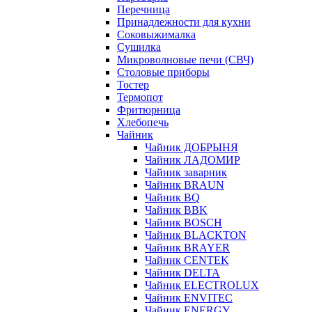
Перечница
Принадлежности для кухни
Соковыжималка
Сушилка
Микроволновые печи (СВЧ)
Столовые приборы
Тостер
Термопот
Фритюрница
Хлебопечь
Чайник
Чайник ДОБРЫНЯ
Чайник ЛАДОМИР
Чайник заварник
Чайник BRAUN
Чайник BQ
Чайник BBK
Чайник BOSCH
Чайник BLACKTON
Чайник BRAYER
Чайник CENTEK
Чайник DELTA
Чайник ELECTROLUX
Чайник ENVITEC
Чайник ENERGY