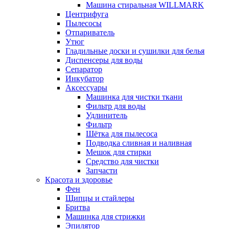
Машина стиральная WILLMARK
Центрифуга
Пылесосы
Отпариватель
Утюг
Гладильные доски и сушилки для белья
Диспенсеры для воды
Сепаратор
Инкубатор
Аксессуары
Машинка для чистки ткани
Фильтр для воды
Удлинитель
Фильтр
Шётка для пылесоса
Подводка сливная и наливная
Мешок для стирки
Средство для чистки
Запчасти
Красота и здоровье
Фен
Щипцы и стайлеры
Бритва
Машинка для стрижки
Эпилятор