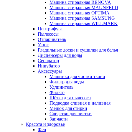
Машина стиральная RENOVA
Машина стиральная MAUNFELD
Машина стиральная OPTIMA
Машина стиральная SAMSUNG
Машина стиральная WILLMARK
Центрифуга
Пылесосы
Отпариватель
Утюг
Гладильные доски и сушилки для белья
Диспенсеры для воды
Сепаратор
Инкубатор
Аксессуары
Машинка для чистки ткани
Фильтр для воды
Удлинитель
Фильтр
Шётка для пылесоса
Подводка сливная и наливная
Мешок для стирки
Средство для чистки
Запчасти
Красота и здоровье
Фен