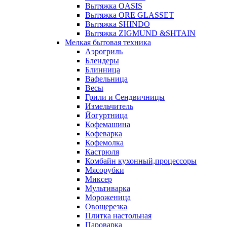
Вытяжка OASIS
Вытяжка ORE GLASSET
Вытяжка SHINDO
Вытяжка ZIGMUND &SHTAIN
Мелкая бытовая техника
Аэрогриль
Блендеры
Блинница
Вафельница
Весы
Грили и Сендвичницы
Измельчитель
Йогуртница
Кофемашина
Кофеварка
Кофемолка
Кастрюля
Комбайн кухонный,процессоры
Мясорубки
Миксер
Мультиварка
Мороженица
Овощерезка
Плитка настольная
Пароварка