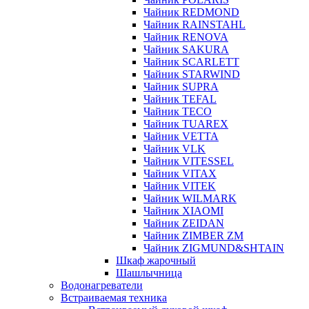
Чайник REDMOND
Чайник RAINSTAHL
Чайник RENOVA
Чайник SAKURA
Чайник SCARLETT
Чайник STARWIND
Чайник SUPRA
Чайник TEFAL
Чайник TECO
Чайник TUAREX
Чайник VETTA
Чайник VLK
Чайник VITESSEL
Чайник VITAX
Чайник VITEK
Чайник WILMARK
Чайник XIAOMI
Чайник ZEIDAN
Чайник ZIMBER ZM
Чайник ZIGMUND&SHTAIN
Шкаф жарочный
Шашлычница
Водонагреватели
Встраиваемая техника