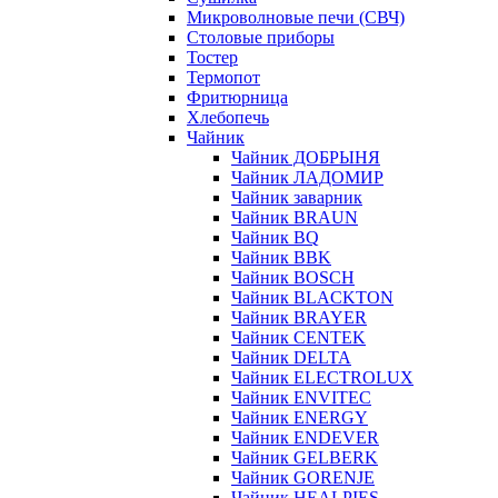
Микроволновые печи (СВЧ)
Столовые приборы
Тостер
Термопот
Фритюрница
Хлебопечь
Чайник
Чайник ДОБРЫНЯ
Чайник ЛАДОМИР
Чайник заварник
Чайник BRAUN
Чайник BQ
Чайник BBK
Чайник BOSCH
Чайник BLACKTON
Чайник BRAYER
Чайник CENTEK
Чайник DELTA
Чайник ELECTROLUX
Чайник ENVITEC
Чайник ENERGY
Чайник ENDEVER
Чайник GELBERK
Чайник GORENJE
Чайник HEALPIES