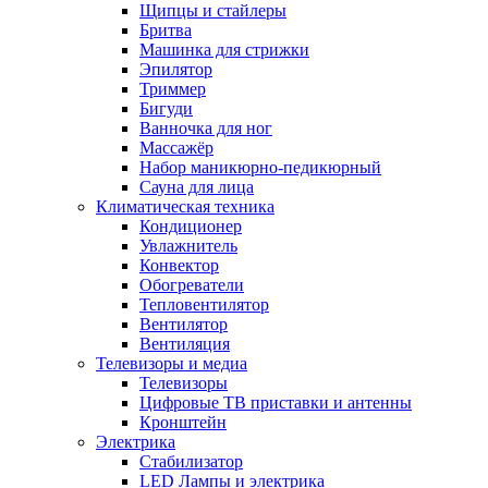
Щипцы и стайлеры
Бритва
Машинка для стрижки
Эпилятор
Триммер
Бигуди
Ванночка для ног
Массажёр
Набор маникюрно-педикюрный
Сауна для лица
Климатическая техника
Кондиционер
Увлажнитель
Конвектор
Обогреватели
Тепловентилятор
Вентилятор
Вентиляция
Телевизоры и медиа
Телевизоры
Цифровые ТВ приставки и антенны
Кронштейн
Электрика
Стабилизатор
LED Лампы и электрика