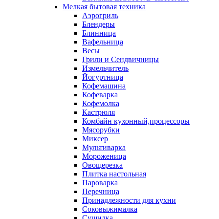
Мелкая бытовая техника
Аэрогриль
Блендеры
Блинница
Вафельница
Весы
Грили и Сендвичницы
Измельчитель
Йогуртница
Кофемашина
Кофеварка
Кофемолка
Кастрюля
Комбайн кухонный,процессоры
Мясорубки
Миксер
Мультиварка
Мороженица
Овощерезка
Плитка настольная
Пароварка
Перечница
Принадлежности для кухни
Соковыжималка
Сушилка