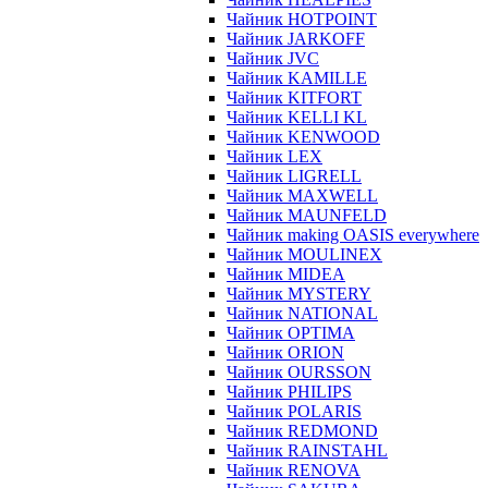
Чайник HOTPOINT
Чайник JARKOFF
Чайник JVC
Чайник KAMILLE
Чайник KITFORT
Чайник KELLI KL
Чайник KENWOOD
Чайник LEX
Чайник LIGRELL
Чайник MAXWELL
Чайник MAUNFELD
Чайник making OASIS everywhere
Чайник MOULINEX
Чайник MIDEA
Чайник MYSTERY
Чайник NATIONAL
Чайник OPTIMA
Чайник ORION
Чайник OURSSON
Чайник PHILIPS
Чайник POLARIS
Чайник REDMOND
Чайник RAINSTAHL
Чайник RENOVA