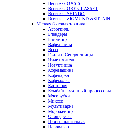
Вытяжка OASIS
Вытяжка ORE GLASSET
Вытяжка SHINDO
Вытяжка ZIGMUND &SHTAIN
Мелкая бытовая техника
Аэрогриль
Блендеры
Блинница
Вафельница
Весы
Грили и Сендвичницы
Измельчитель
Йогуртница
Кофемашина
Кофеварка
Кофемолка
Кастрюля
Комбайн кухонный,процессоры
Мясорубки
Миксер
Мультиварка
Мороженица
Овощерезка
Плитка настольная
Пароварка