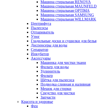
Машина стиральная RENOVA
Машина стиральная MAUNFELD
Машина стиральная OPTIMA
Машина стиральная SAMSUNG
Машина стиральная WILLMARK
Центрифуга
Пылесосы
Отпариватель
Утюг
Гладильные доски и сушилки для белья
Диспенсеры для воды
Сепаратор
Инкубатор
Аксессуары
Машинка для чистки ткани
Фильтр для воды
Удлинитель
Фильтр
Шётка для пылесоса
Подводка сливная и наливная
Мешок для стирки
Средство для чистки
Запчасти
Красота и здоровье
Фен