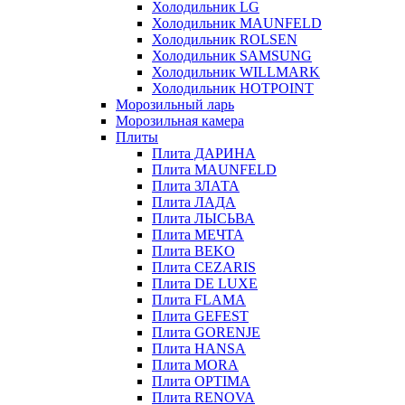
Холодильник LG
Холодильник MAUNFELD
Холодильник ROLSEN
Холодильник SAMSUNG
Холодильник WILLMARK
Холодильник HOTPOINT
Морозильный ларь
Морозильная камера
Плиты
Плита ДАРИНА
Плита MAUNFELD
Плита ЗЛАТА
Плита ЛАДА
Плита ЛЫСЬВА
Плита МЕЧТА
Плита BEKO
Плита CEZARIS
Плита DE LUXE
Плита FLAMA
Плита GEFEST
Плита GORENJE
Плита HANSA
Плита MORA
Плита OPTIMA
Плита RENOVA