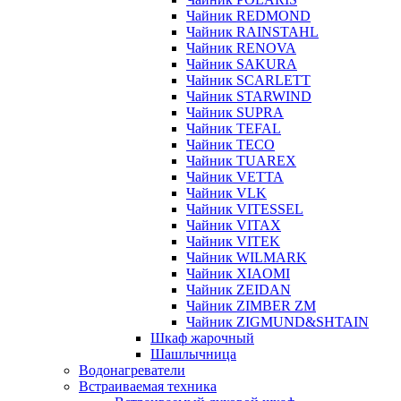
Чайник REDMOND
Чайник RAINSTAHL
Чайник RENOVA
Чайник SAKURA
Чайник SCARLETT
Чайник STARWIND
Чайник SUPRA
Чайник TEFAL
Чайник TECO
Чайник TUAREX
Чайник VETTA
Чайник VLK
Чайник VITESSEL
Чайник VITAX
Чайник VITEK
Чайник WILMARK
Чайник XIAOMI
Чайник ZEIDAN
Чайник ZIMBER ZM
Чайник ZIGMUND&SHTAIN
Шкаф жарочный
Шашлычница
Водонагреватели
Встраиваемая техника