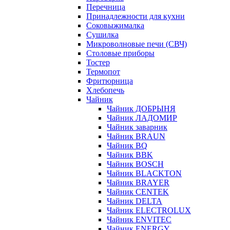
Перечница
Принадлежности для кухни
Соковыжималка
Сушилка
Микроволновые печи (СВЧ)
Столовые приборы
Тостер
Термопот
Фритюрница
Хлебопечь
Чайник
Чайник ДОБРЫНЯ
Чайник ЛАДОМИР
Чайник заварник
Чайник BRAUN
Чайник BQ
Чайник BBK
Чайник BOSCH
Чайник BLACKTON
Чайник BRAYER
Чайник CENTEK
Чайник DELTA
Чайник ELECTROLUX
Чайник ENVITEC
Чайник ENERGY