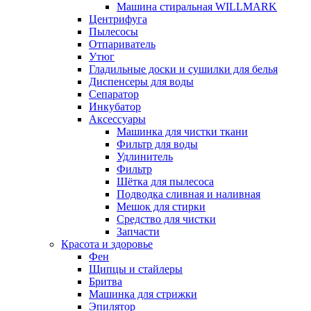
Машина стиральная WILLMARK
Центрифуга
Пылесосы
Отпариватель
Утюг
Гладильные доски и сушилки для белья
Диспенсеры для воды
Сепаратор
Инкубатор
Аксессуары
Машинка для чистки ткани
Фильтр для воды
Удлинитель
Фильтр
Шётка для пылесоса
Подводка сливная и наливная
Мешок для стирки
Средство для чистки
Запчасти
Красота и здоровье
Фен
Щипцы и стайлеры
Бритва
Машинка для стрижки
Эпилятор