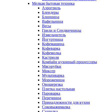
Мелкая бытовая техника
Аэрогриль
Блендеры
Блинница
Вафельница
Весы
Грили и Сендвичницы
Измельчитель
Йогуртница
Кофемашина
Кофеварка
Кофемолка
Кастрюля
Комбайн кухонный,процессоры
Мясорубки
Миксер
Мультиварка
Мороженица
Овощерезка
Плитка настольная
Пароварка
Перечница
Принадлежности для кухни
Соковыжималка
Сушилка