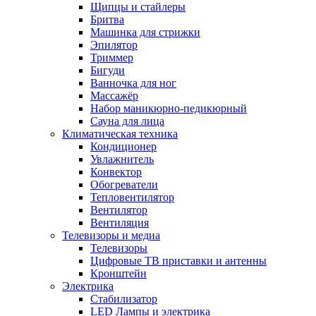
Щипцы и стайлеры
Бритва
Машинка для стрижки
Эпилятор
Триммер
Бигуди
Ванночка для ног
Массажёр
Набор маникюрно-педикюрный
Сауна для лица
Климатическая техника
Кондиционер
Увлажнитель
Конвектор
Обогреватели
Тепловентилятор
Вентилятор
Вентиляция
Телевизоры и медиа
Телевизоры
Цифровые ТВ приставки и антенны
Кронштейн
Электрика
Стабилизатор
LED Лампы и электрика