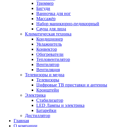
Триммер
Бигуди
Ванночка для ног
Массажёр
Набор маникюрно-педикюрный
Сауна для лица
Климатическая техника
Кондиционер
Увлажнитель
Конвектор
Обогреватели
Тепловентилятор
Вентилятор
Вентиляция
Телевизоры и медиа
Телевизоры
Цифровые ТВ приставки и антенны
Кронштейн
Электрика
Стабилизатор
LED Лампы и электрика
Батарейки
Дистиллятор
Главная
О компании