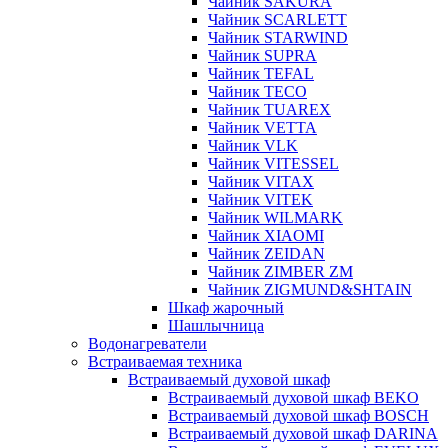
Чайник SAKURA
Чайник SCARLETT
Чайник STARWIND
Чайник SUPRA
Чайник TEFAL
Чайник TECO
Чайник TUAREX
Чайник VETTA
Чайник VLK
Чайник VITESSEL
Чайник VITAX
Чайник VITEK
Чайник WILMARK
Чайник XIAOMI
Чайник ZEIDAN
Чайник ZIMBER ZM
Чайник ZIGMUND&SHTAIN
Шкаф жарочный
Шашлычница
Водонагреватели
Встраиваемая техника
Встраиваемый духовой шкаф
Встраиваемый духовой шкаф BEKO
Встраиваемый духовой шкаф BOSCH
Встраиваемый духовой шкаф DARINA