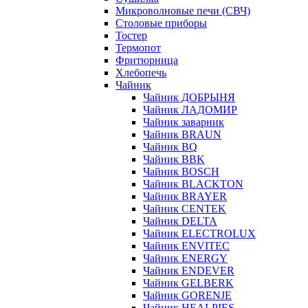
Микроволновые печи (СВЧ)
Столовые приборы
Тостер
Термопот
Фритюрница
Хлебопечь
Чайник
Чайник ДОБРЫНЯ
Чайник ЛАДОМИР
Чайник заварник
Чайник BRAUN
Чайник BQ
Чайник BBK
Чайник BOSCH
Чайник BLACKTON
Чайник BRAYER
Чайник CENTEK
Чайник DELTA
Чайник ELECTROLUX
Чайник ENVITEC
Чайник ENERGY
Чайник ENDEVER
Чайник GELBERK
Чайник GORENJE
Чайник HEALPIES