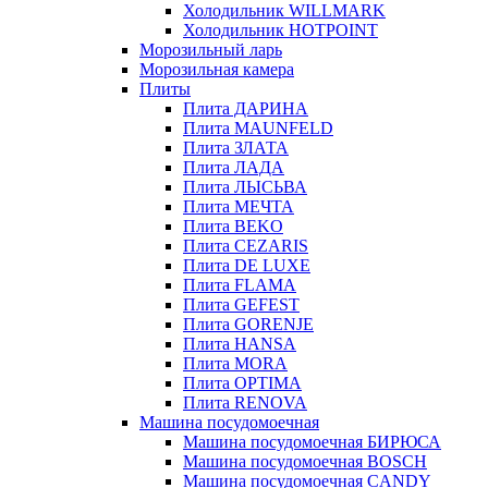
Холодильник WILLMARK
Холодильник HOTPOINT
Морозильный ларь
Морозильная камера
Плиты
Плита ДАРИНА
Плита MAUNFELD
Плита ЗЛАТА
Плита ЛАДА
Плита ЛЫСЬВА
Плита МЕЧТА
Плита BEKO
Плита CEZARIS
Плита DE LUXE
Плита FLAMA
Плита GEFEST
Плита GORENJE
Плита HANSA
Плита MORA
Плита OPTIMA
Плита RENOVA
Машина посудомоечная
Машина посудомоечная БИРЮСА
Машина посудомоечная BOSCH
Машина посудомоечная CANDY