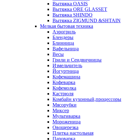
Вытяжка OASIS
Вытяжка ORE GLASSET
Вытяжка SHINDO
Вытяжка ZIGMUND &SHTAIN
Мелкая бытовая техника
Аэрогриль
Блендеры
Блинница
Вафельница
Весы
Грили и Сендвичницы
Измельчитель
Йогуртница
Кофемашина
Кофеварка
Кофемолка
Кастрюля
Комбайн кухонный,процессоры
Мясорубки
Миксер
Мультиварка
Мороженица
Овощерезка
Плитка настольная
Пароварка