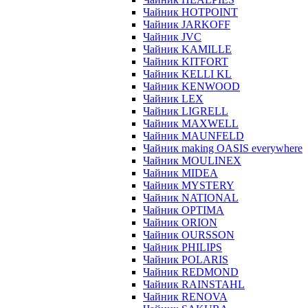
Чайник HOTPOINT
Чайник JARKOFF
Чайник JVC
Чайник KAMILLE
Чайник KITFORT
Чайник KELLI KL
Чайник KENWOOD
Чайник LEX
Чайник LIGRELL
Чайник MAXWELL
Чайник MAUNFELD
Чайник making OASIS everywhere
Чайник MOULINEX
Чайник MIDEA
Чайник MYSTERY
Чайник NATIONAL
Чайник OPTIMA
Чайник ORION
Чайник OURSSON
Чайник PHILIPS
Чайник POLARIS
Чайник REDMOND
Чайник RAINSTAHL
Чайник RENOVA