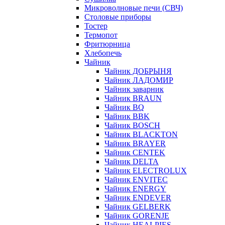
Микроволновые печи (СВЧ)
Столовые приборы
Тостер
Термопот
Фритюрница
Хлебопечь
Чайник
Чайник ДОБРЫНЯ
Чайник ЛАДОМИР
Чайник заварник
Чайник BRAUN
Чайник BQ
Чайник BBK
Чайник BOSCH
Чайник BLACKTON
Чайник BRAYER
Чайник CENTEK
Чайник DELTA
Чайник ELECTROLUX
Чайник ENVITEC
Чайник ENERGY
Чайник ENDEVER
Чайник GELBERK
Чайник GORENJE
Чайник HEALPIES