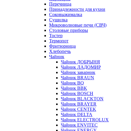
Перечница
Принадлежности для кухни
Соковыжималка
Сушилка
Микроволновые печи (СВЧ)
Столовые приборы
Тостер
Термопот
Фритюрница
Хлебопечь
Чайник
Чайник ДОБРЫНЯ
Чайник ЛАДОМИР
Чайник заварник
Чайник BRAUN
Чайник BQ
Чайник BBK
Чайник BOSCH
Чайник BLACKTON
Чайник BRAYER
Чайник CENTEK
Чайник DELTA
Чайник ELECTROLUX
Чайник ENVITEC
Чайник ENERGY