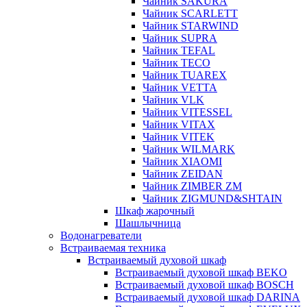
Чайник SAKURA
Чайник SCARLETT
Чайник STARWIND
Чайник SUPRA
Чайник TEFAL
Чайник TECO
Чайник TUAREX
Чайник VETTA
Чайник VLK
Чайник VITESSEL
Чайник VITAX
Чайник VITEK
Чайник WILMARK
Чайник XIAOMI
Чайник ZEIDAN
Чайник ZIMBER ZM
Чайник ZIGMUND&SHTAIN
Шкаф жарочный
Шашлычница
Водонагреватели
Встраиваемая техника
Встраиваемый духовой шкаф
Встраиваемый духовой шкаф BEKO
Встраиваемый духовой шкаф BOSCH
Встраиваемый духовой шкаф DARINA