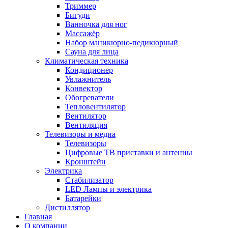
Триммер
Бигуди
Ванночка для ног
Массажёр
Набор маникюрно-педикюрный
Сауна для лица
Климатическая техника
Кондиционер
Увлажнитель
Конвектор
Обогреватели
Тепловентилятор
Вентилятор
Вентиляция
Телевизоры и медиа
Телевизоры
Цифровые ТВ приставки и антенны
Кронштейн
Электрика
Стабилизатор
LED Лампы и электрика
Батарейки
Дистиллятор
Главная
О компании