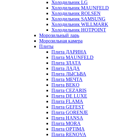
Холодильник LG
Холодильник MAUNFELD
Холодильник ROLSEN
Холодильник SAMSUNG
Холодильник WILLMARK
Холодильник HOTPOINT
Морозильный ларь
Морозильная камера
Плиты
Плита ДАРИНА
Плита MAUNFELD
Плита ЗЛАТА
Плита ЛАДА
Плита ЛЫСЬВА
Плита МЕЧТА
Плита BEKO
Плита CEZARIS
Плита DE LUXE
Плита FLAMA
Плита GEFEST
Плита GORENJE
Плита HANSA
Плита MORA
Плита OPTIMA
Плита RENOVA