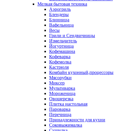
Мелкая бытовая техника
Аэрогриль
Блендеры
Блинница
Вафельница
Весы
Грили и Сендвичницы
Измельчитель
Йогуртница
Кофемашина
Кофеварка
Кофемолка
Кастрюля
Комбайн кухонный,процессоры
Мясорубки
Миксер
Мультиварка
Мороженица
Овощерезка
Плитка настольная
Пароварка
Перечница
Принадлежности для кухни
Соковыжималка
Сушилка