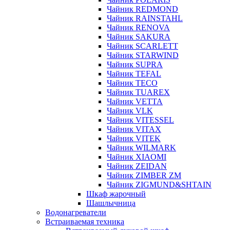
Чайник REDMOND
Чайник RAINSTAHL
Чайник RENOVA
Чайник SAKURA
Чайник SCARLETT
Чайник STARWIND
Чайник SUPRA
Чайник TEFAL
Чайник TECO
Чайник TUAREX
Чайник VETTA
Чайник VLK
Чайник VITESSEL
Чайник VITAX
Чайник VITEK
Чайник WILMARK
Чайник XIAOMI
Чайник ZEIDAN
Чайник ZIMBER ZM
Чайник ZIGMUND&SHTAIN
Шкаф жарочный
Шашлычница
Водонагреватели
Встраиваемая техника