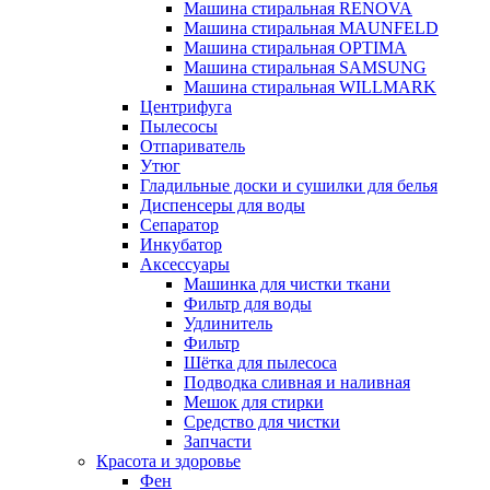
Машина стиральная RENOVA
Машина стиральная MAUNFELD
Машина стиральная OPTIMA
Машина стиральная SAMSUNG
Машина стиральная WILLMARK
Центрифуга
Пылесосы
Отпариватель
Утюг
Гладильные доски и сушилки для белья
Диспенсеры для воды
Сепаратор
Инкубатор
Аксессуары
Машинка для чистки ткани
Фильтр для воды
Удлинитель
Фильтр
Шётка для пылесоса
Подводка сливная и наливная
Мешок для стирки
Средство для чистки
Запчасти
Красота и здоровье
Фен