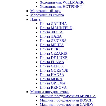
Холодильник WILLMARK
Холодильник HOTPOINT
Морозильный ларь
Морозильная камера
Плиты
Плита ДАРИНА
Плита MAUNFELD
Плита ЗЛАТА
Плита ЛАДА
Плита ЛЫСЬВА
Плита МЕЧТА
Плита BEKO
Плита CEZARIS
Плита DE LUXE
Плита FLAMA
Плита GEFEST
Плита GORENJE
Плита HANSA
Плита MORA
Плита OPTIMA
Плита RENOVA
Машина посудомоечная
Машина посудомоечная БИРЮСА
Машина посудомоечная BOSCH
Машина посудомоечная CANDY