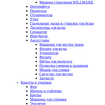
Машина стиральная WILLMARK
Центрифуга
Пылесосы
Отпариватель
Утюг
Гладильные доски и сушилки для белья
Диспенсеры для воды
Сепаратор
Инкубатор
Аксессуары
Машинка для чистки ткани
Фильтр для воды
Удлинитель
Фильтр
Шётка для пылесоса
Подводка сливная и наливная
Мешок для стирки
Средство для чистки
Запчасти
Красота и здоровье
Фен
Щипцы и стайлеры
Бритва
Машинка для стрижки
Эпилятор