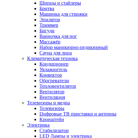
Щипцы и стайлеры
Бритва
Машинка для стрижки
Эпилятор
Триммер
Бигуди
Ванночка для ног
Массажёр
Набор маникюрно-педикюрный
Сауна для лица
Климатическая техника
Кондиционер
Увлажнитель
Конвектор
Обогреватели
Тепловентилятор
Вентилятор
Вентиляция
Телевизоры и медиа
Телевизоры
Цифровые ТВ приставки и антенны
Кронштейн
Электрика
Стабилизатор
LED Лампы и электрика