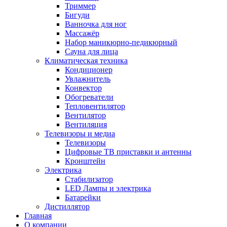
Триммер
Бигуди
Ванночка для ног
Массажёр
Набор маникюрно-педикюрный
Сауна для лица
Климатическая техника
Кондиционер
Увлажнитель
Конвектор
Обогреватели
Тепловентилятор
Вентилятор
Вентиляция
Телевизоры и медиа
Телевизоры
Цифровые ТВ приставки и антенны
Кронштейн
Электрика
Стабилизатор
LED Лампы и электрика
Батарейки
Дистиллятор
Главная
О компании