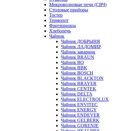
Микроволновые печи (СВЧ)
Столовые приборы
Тостер
Термопот
Фритюрница
Хлебопечь
Чайник
Чайник ДОБРЫНЯ
Чайник ЛАДОМИР
Чайник заварник
Чайник BRAUN
Чайник BQ
Чайник BBK
Чайник BOSCH
Чайник BLACKTON
Чайник BRAYER
Чайник CENTEK
Чайник DELTA
Чайник ELECTROLUX
Чайник ENVITEC
Чайник ENERGY
Чайник ENDEVER
Чайник GELBERK
Чайник GORENJE
Чайник HEALPIES