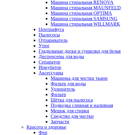
Машина стиральная RENOVA
Машина стиральная MAUNFELD
Машина стиральная OPTIMA
Машина стиральная SAMSUNG
Машина стиральная WILLMARK
Центрифуга
Пылесосы
Отпариватель
Утюг
Гладильные доски и сушилки для белья
Диспенсеры для воды
Сепаратор
Инкубатор
Аксессуары
Машинка для чистки ткани
Фильтр для воды
Удлинитель
Фильтр
Шётка для пылесоса
Подводка сливная и наливная
Мешок для стирки
Средство для чистки
Запчасти
Красота и здоровье
Фен