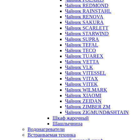
Чайник REDMOND
Чайник RAINSTAHL
Чайник RENOVA
Чайник SAKURA
Чайник SCARLETT
Чайник STARWIND
Чайник SUPRA
Чайник TEFAL
Чайник TECO
Чайник TUAREX
Чайник VETTA
Чайник VLK
Чайник VITESSEL
Чайник VITAX
Чайник VITEK
Чайник WILMARK
Чайник XIAOMI
Чайник ZEIDAN
Чайник ZIMBER ZM
Чайник ZIGMUND&SHTAIN
Шкаф жарочный
Шашлычница
Водонагреватели
Встраиваемая техника