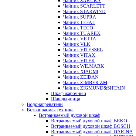
Чайник SAKURA
Чайник SCARLETT
Чайник STARWIND
Чайник SUPRA
Чайник TEFAL
Чайник TECO
Чайник TUAREX
Чайник VETTA
Чайник VLK
Чайник VITESSEL
Чайник VITAX
Чайник VITEK
Чайник WILMARK
Чайник XIAOMI
Чайник ZEIDAN
Чайник ZIMBER ZM
Чайник ZIGMUND&SHTAIN
Шкаф жарочный
Шашлычница
Водонагреватели
Встраиваемая техника
Встраиваемый духовой шкаф
Встраиваемый духовой шкаф BEKO
Встраиваемый духовой шкаф BOSCH
Встраиваемый духовой шкаф DARINA