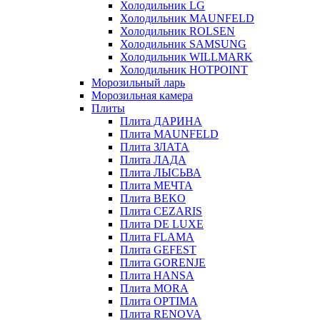
Холодильник LG
Холодильник MAUNFELD
Холодильник ROLSEN
Холодильник SAMSUNG
Холодильник WILLMARK
Холодильник HOTPOINT
Морозильный ларь
Морозильная камера
Плиты
Плита ДАРИНА
Плита MAUNFELD
Плита ЗЛАТА
Плита ЛАДА
Плита ЛЫСЬВА
Плита МЕЧТА
Плита BEKO
Плита CEZARIS
Плита DE LUXE
Плита FLAMA
Плита GEFEST
Плита GORENJE
Плита HANSA
Плита MORA
Плита OPTIMA
Плита RENOVA