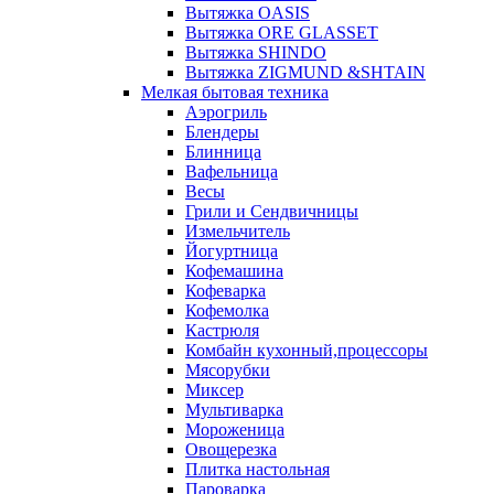
Вытяжка OASIS
Вытяжка ORE GLASSET
Вытяжка SHINDO
Вытяжка ZIGMUND &SHTAIN
Мелкая бытовая техника
Аэрогриль
Блендеры
Блинница
Вафельница
Весы
Грили и Сендвичницы
Измельчитель
Йогуртница
Кофемашина
Кофеварка
Кофемолка
Кастрюля
Комбайн кухонный,процессоры
Мясорубки
Миксер
Мультиварка
Мороженица
Овощерезка
Плитка настольная
Пароварка