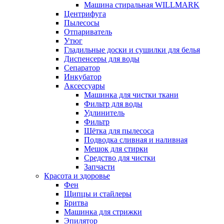
Машина стиральная WILLMARK
Центрифуга
Пылесосы
Отпариватель
Утюг
Гладильные доски и сушилки для белья
Диспенсеры для воды
Сепаратор
Инкубатор
Аксессуары
Машинка для чистки ткани
Фильтр для воды
Удлинитель
Фильтр
Шётка для пылесоса
Подводка сливная и наливная
Мешок для стирки
Средство для чистки
Запчасти
Красота и здоровье
Фен
Щипцы и стайлеры
Бритва
Машинка для стрижки
Эпилятор