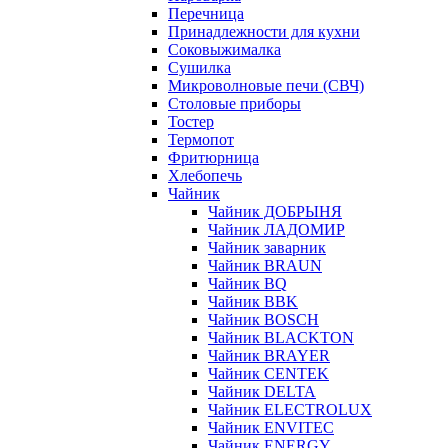
Перечница
Принадлежности для кухни
Соковыжималка
Сушилка
Микроволновые печи (СВЧ)
Столовые приборы
Тостер
Термопот
Фритюрница
Хлебопечь
Чайник
Чайник ДОБРЫНЯ
Чайник ЛАДОМИР
Чайник заварник
Чайник BRAUN
Чайник BQ
Чайник BBK
Чайник BOSCH
Чайник BLACKTON
Чайник BRAYER
Чайник CENTEK
Чайник DELTA
Чайник ELECTROLUX
Чайник ENVITEC
Чайник ENERGY