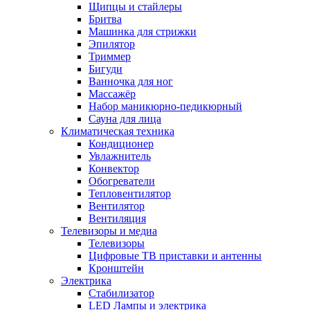
Щипцы и стайлеры
Бритва
Машинка для стрижки
Эпилятор
Триммер
Бигуди
Ванночка для ног
Массажёр
Набор маникюрно-педикюрный
Сауна для лица
Климатическая техника
Кондиционер
Увлажнитель
Конвектор
Обогреватели
Тепловентилятор
Вентилятор
Вентиляция
Телевизоры и медиа
Телевизоры
Цифровые ТВ приставки и антенны
Кронштейн
Электрика
Стабилизатор
LED Лампы и электрика