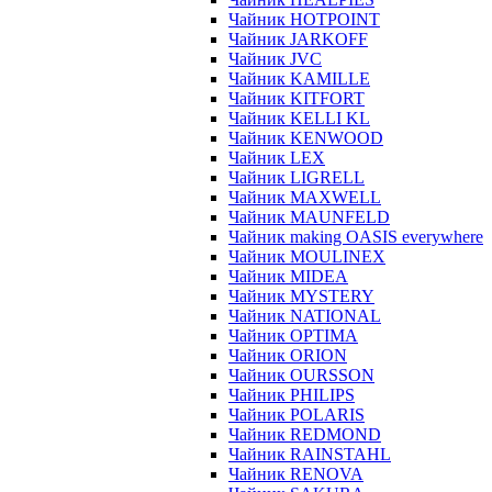
Чайник HOTPOINT
Чайник JARKOFF
Чайник JVC
Чайник KAMILLE
Чайник KITFORT
Чайник KELLI KL
Чайник KENWOOD
Чайник LEX
Чайник LIGRELL
Чайник MAXWELL
Чайник MAUNFELD
Чайник making OASIS everywhere
Чайник MOULINEX
Чайник MIDEA
Чайник MYSTERY
Чайник NATIONAL
Чайник OPTIMA
Чайник ORION
Чайник OURSSON
Чайник PHILIPS
Чайник POLARIS
Чайник REDMOND
Чайник RAINSTAHL
Чайник RENOVA