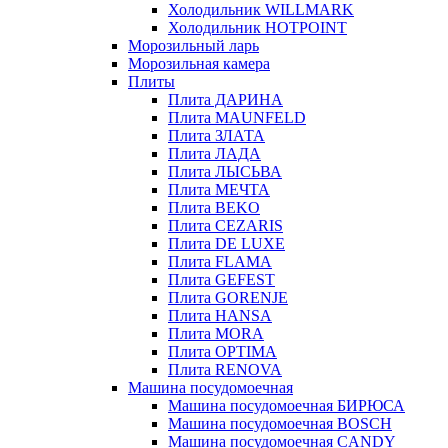
Холодильник WILLMARK
Холодильник HOTPOINT
Морозильный ларь
Морозильная камера
Плиты
Плита ДАРИНА
Плита MAUNFELD
Плита ЗЛАТА
Плита ЛАДА
Плита ЛЫСЬВА
Плита МЕЧТА
Плита BEKO
Плита CEZARIS
Плита DE LUXE
Плита FLAMA
Плита GEFEST
Плита GORENJE
Плита HANSA
Плита MORA
Плита OPTIMA
Плита RENOVA
Машина посудомоечная
Машина посудомоечная БИРЮСА
Машина посудомоечная BOSCH
Машина посудомоечная CANDY