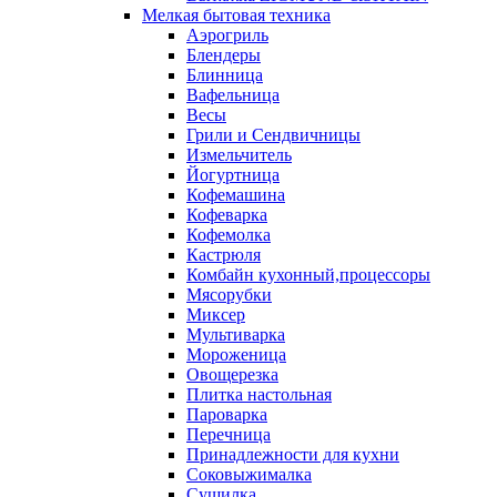
Мелкая бытовая техника
Аэрогриль
Блендеры
Блинница
Вафельница
Весы
Грили и Сендвичницы
Измельчитель
Йогуртница
Кофемашина
Кофеварка
Кофемолка
Кастрюля
Комбайн кухонный,процессоры
Мясорубки
Миксер
Мультиварка
Мороженица
Овощерезка
Плитка настольная
Пароварка
Перечница
Принадлежности для кухни
Соковыжималка
Сушилка