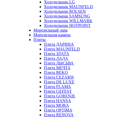
Холодильник LG
Холодильник MAUNFELD
Холодильник ROLSEN
Холодильник SAMSUNG
Холодильник WILLMARK
Холодильник HOTPOINT
Морозильный ларь
Морозильная камера
Плиты
Плита ДАРИНА
Плита MAUNFELD
Плита ЗЛАТА
Плита ЛАДА
Плита ЛЫСЬВА
Плита МЕЧТА
Плита BEKO
Плита CEZARIS
Плита DE LUXE
Плита FLAMA
Плита GEFEST
Плита GORENJE
Плита HANSA
Плита MORA
Плита OPTIMA
Плита RENOVA