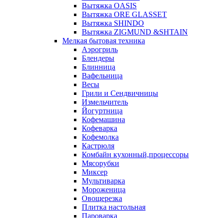
Вытяжка OASIS
Вытяжка ORE GLASSET
Вытяжка SHINDO
Вытяжка ZIGMUND &SHTAIN
Мелкая бытовая техника
Аэрогриль
Блендеры
Блинница
Вафельница
Весы
Грили и Сендвичницы
Измельчитель
Йогуртница
Кофемашина
Кофеварка
Кофемолка
Кастрюля
Комбайн кухонный,процессоры
Мясорубки
Миксер
Мультиварка
Мороженица
Овощерезка
Плитка настольная
Пароварка