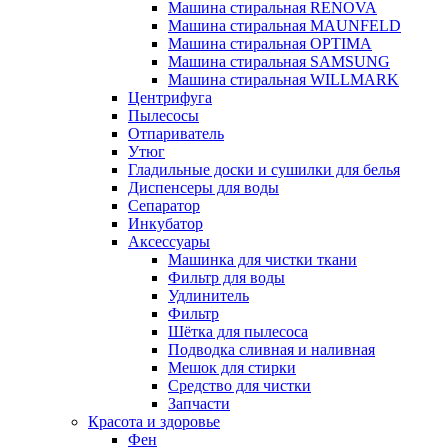
Машина стиральная RENOVA
Машина стиральная MAUNFELD
Машина стиральная OPTIMA
Машина стиральная SAMSUNG
Машина стиральная WILLMARK
Центрифуга
Пылесосы
Отпариватель
Утюг
Гладильные доски и сушилки для белья
Диспенсеры для воды
Сепаратор
Инкубатор
Аксессуары
Машинка для чистки ткани
Фильтр для воды
Удлинитель
Фильтр
Шётка для пылесоса
Подводка сливная и наливная
Мешок для стирки
Средство для чистки
Запчасти
Красота и здоровье
Фен