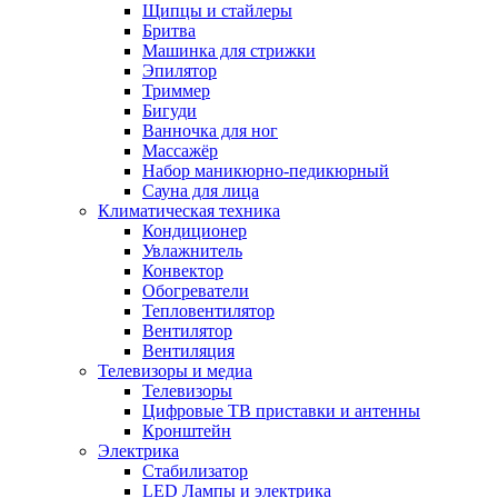
Щипцы и стайлеры
Бритва
Машинка для стрижки
Эпилятор
Триммер
Бигуди
Ванночка для ног
Массажёр
Набор маникюрно-педикюрный
Сауна для лица
Климатическая техника
Кондиционер
Увлажнитель
Конвектор
Обогреватели
Тепловентилятор
Вентилятор
Вентиляция
Телевизоры и медиа
Телевизоры
Цифровые ТВ приставки и антенны
Кронштейн
Электрика
Стабилизатор
LED Лампы и электрика