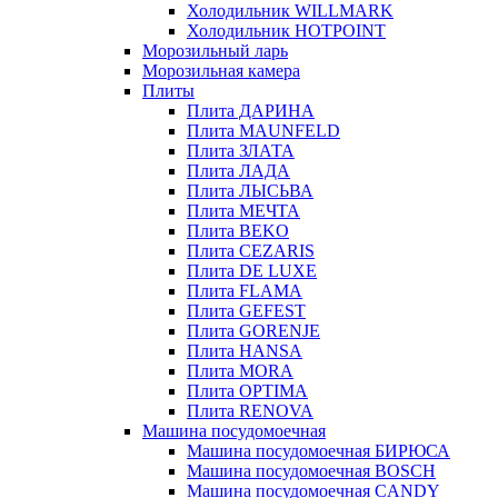
Холодильник WILLMARK
Холодильник HOTPOINT
Морозильный ларь
Морозильная камера
Плиты
Плита ДАРИНА
Плита MAUNFELD
Плита ЗЛАТА
Плита ЛАДА
Плита ЛЫСЬВА
Плита МЕЧТА
Плита BEKO
Плита CEZARIS
Плита DE LUXE
Плита FLAMA
Плита GEFEST
Плита GORENJE
Плита HANSA
Плита MORA
Плита OPTIMA
Плита RENOVA
Машина посудомоечная
Машина посудомоечная БИРЮСА
Машина посудомоечная BOSCH
Машина посудомоечная CANDY