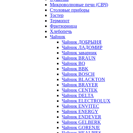
Микроволновые печи (СВЧ)
Столовые приборы
Тостер
Термопот
Фритюрница
Хлебопечь
Чайник
Чайник ДОБРЫНЯ
Чайник ЛАДОМИР
Чайник заварник
Чайник BRAUN
Чайник BQ
Чайник BBK
Чайник BOSCH
Чайник BLACKTON
Чайник BRAYER
Чайник CENTEK
Чайник DELTA
Чайник ELECTROLUX
Чайник ENVITEC
Чайник ENERGY
Чайник ENDEVER
Чайник GELBERK
Чайник GORENJE
Чайник HEALPIES