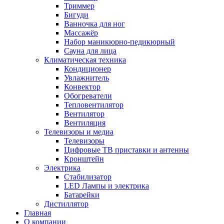
Триммер
Бигуди
Ванночка для ног
Массажёр
Набор маникюрно-педикюрный
Сауна для лица
Климатическая техника
Кондиционер
Увлажнитель
Конвектор
Обогреватели
Тепловентилятор
Вентилятор
Вентиляция
Телевизоры и медиа
Телевизоры
Цифровые ТВ приставки и антенны
Кронштейн
Электрика
Стабилизатор
LED Лампы и электрика
Батарейки
Дистиллятор
Главная
О компании