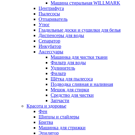
Машина стиральная WILLMARK
Центрифуга
Пылесосы
Отпариватель
Утюг
Гладильные доски и сушилки для белья
Диспенсеры для воды
Сепаратор
Инкубатор
Аксессуары
Машинка для чистки ткани
Фильтр для воды
Удлинитель
Фильтр
Шётка для пылесоса
Подводка сливная и наливная
Мешок для стирки
Средство для чистки
Запчасти
Красота и здоровье
Фен
Щипцы и стайлеры
Бритва
Машинка для стрижки
Эпилятор