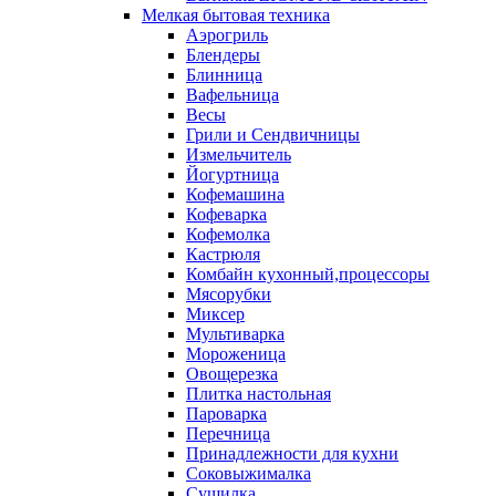
Мелкая бытовая техника
Аэрогриль
Блендеры
Блинница
Вафельница
Весы
Грили и Сендвичницы
Измельчитель
Йогуртница
Кофемашина
Кофеварка
Кофемолка
Кастрюля
Комбайн кухонный,процессоры
Мясорубки
Миксер
Мультиварка
Мороженица
Овощерезка
Плитка настольная
Пароварка
Перечница
Принадлежности для кухни
Соковыжималка
Сушилка