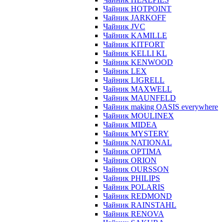
Чайник HOTPOINT
Чайник JARKOFF
Чайник JVC
Чайник KAMILLE
Чайник KITFORT
Чайник KELLI KL
Чайник KENWOOD
Чайник LEX
Чайник LIGRELL
Чайник MAXWELL
Чайник MAUNFELD
Чайник making OASIS everywhere
Чайник MOULINEX
Чайник MIDEA
Чайник MYSTERY
Чайник NATIONAL
Чайник OPTIMA
Чайник ORION
Чайник OURSSON
Чайник PHILIPS
Чайник POLARIS
Чайник REDMOND
Чайник RAINSTAHL
Чайник RENOVA