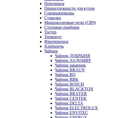
Перечница
Принадлежности для кухни
Соковыжималка
Сушилка
Микроволновые печи (СВЧ)
Столовые приборы
Тостер
Термопот
Фритюрница
Хлебопечь
Чайник
Чайник ДОБРЫНЯ
Чайник ЛАДОМИР
Чайник заварник
Чайник BRAUN
Чайник BQ
Чайник BBK
Чайник BOSCH
Чайник BLACKTON
Чайник BRAYER
Чайник CENTEK
Чайник DELTA
Чайник ELECTROLUX
Чайник ENVITEC
Чайник ENERGY