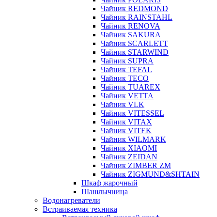
Чайник REDMOND
Чайник RAINSTAHL
Чайник RENOVA
Чайник SAKURA
Чайник SCARLETT
Чайник STARWIND
Чайник SUPRA
Чайник TEFAL
Чайник TECO
Чайник TUAREX
Чайник VETTA
Чайник VLK
Чайник VITESSEL
Чайник VITAX
Чайник VITEK
Чайник WILMARK
Чайник XIAOMI
Чайник ZEIDAN
Чайник ZIMBER ZM
Чайник ZIGMUND&SHTAIN
Шкаф жарочный
Шашлычница
Водонагреватели
Встраиваемая техника