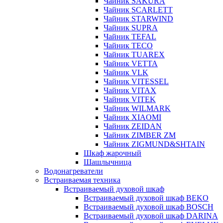
Чайник SAKURA
Чайник SCARLETT
Чайник STARWIND
Чайник SUPRA
Чайник TEFAL
Чайник TECO
Чайник TUAREX
Чайник VETTA
Чайник VLK
Чайник VITESSEL
Чайник VITAX
Чайник VITEK
Чайник WILMARK
Чайник XIAOMI
Чайник ZEIDAN
Чайник ZIMBER ZM
Чайник ZIGMUND&SHTAIN
Шкаф жарочный
Шашлычница
Водонагреватели
Встраиваемая техника
Встраиваемый духовой шкаф
Встраиваемый духовой шкаф BEKO
Встраиваемый духовой шкаф BOSCH
Встраиваемый духовой шкаф DARINA