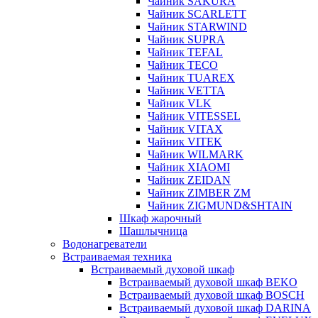
Чайник SAKURA
Чайник SCARLETT
Чайник STARWIND
Чайник SUPRA
Чайник TEFAL
Чайник TECO
Чайник TUAREX
Чайник VETTA
Чайник VLK
Чайник VITESSEL
Чайник VITAX
Чайник VITEK
Чайник WILMARK
Чайник XIAOMI
Чайник ZEIDAN
Чайник ZIMBER ZM
Чайник ZIGMUND&SHTAIN
Шкаф жарочный
Шашлычница
Водонагреватели
Встраиваемая техника
Встраиваемый духовой шкаф
Встраиваемый духовой шкаф BEKO
Встраиваемый духовой шкаф BOSCH
Встраиваемый духовой шкаф DARINA