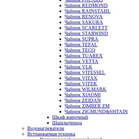
Чайник REDMOND
Чайник RAINSTAHL
Чайник RENOVA
Чайник SAKURA
Чайник SCARLETT
Чайник STARWIND
Чайник SUPRA
Чайник TEFAL
Чайник TECO
Чайник TUAREX
Чайник VETTA
Чайник VLK
Чайник VITESSEL
Чайник VITAX
Чайник VITEK
Чайник WILMARK
Чайник XIAOMI
Чайник ZEIDAN
Чайник ZIMBER ZM
Чайник ZIGMUND&SHTAIN
Шкаф жарочный
Шашлычница
Водонагреватели
Встраиваемая техника