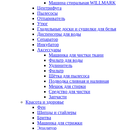
Машина стиральная WILLMARK
Центрифуга
Пылесосы
Отпариватель
Утюг
Гладильные доски и сушилки для белья
Диспенсеры для воды
Сепаратор
Инкубатор
Аксессуары
Машинка для чистки ткани
Фильтр для воды
Удлинитель
Фильтр
Шётка для пылесоса
Подводка сливная и наливная
Мешок для стирки
Средство для чистки
Запчасти
Красота и здоровье
Фен
Щипцы и стайлеры
Бритва
Машинка для стрижки
Эпилятор