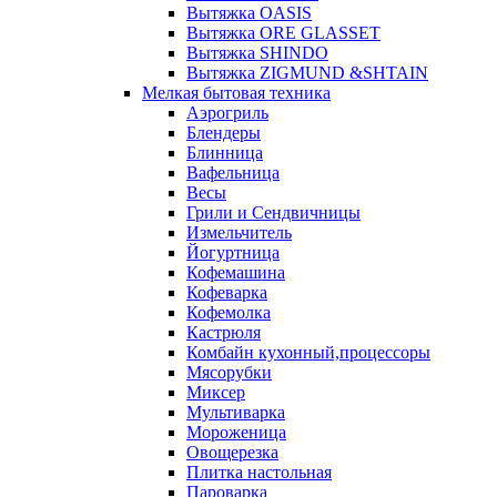
Вытяжка OASIS
Вытяжка ORE GLASSET
Вытяжка SHINDO
Вытяжка ZIGMUND &SHTAIN
Мелкая бытовая техника
Аэрогриль
Блендеры
Блинница
Вафельница
Весы
Грили и Сендвичницы
Измельчитель
Йогуртница
Кофемашина
Кофеварка
Кофемолка
Кастрюля
Комбайн кухонный,процессоры
Мясорубки
Миксер
Мультиварка
Мороженица
Овощерезка
Плитка настольная
Пароварка