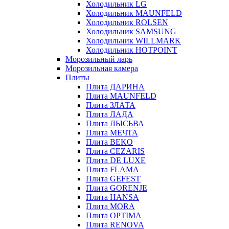
Холодильник LG
Холодильник MAUNFELD
Холодильник ROLSEN
Холодильник SAMSUNG
Холодильник WILLMARK
Холодильник HOTPOINT
Морозильный ларь
Морозильная камера
Плиты
Плита ДАРИНА
Плита MAUNFELD
Плита ЗЛАТА
Плита ЛАДА
Плита ЛЫСЬВА
Плита МЕЧТА
Плита BEKO
Плита CEZARIS
Плита DE LUXE
Плита FLAMA
Плита GEFEST
Плита GORENJE
Плита HANSA
Плита MORA
Плита OPTIMA
Плита RENOVA