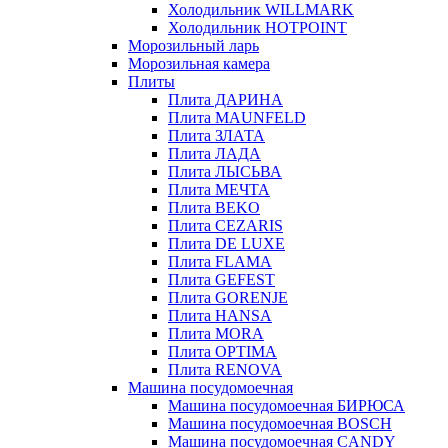
Холодильник WILLMARK
Холодильник HOTPOINT
Морозильный ларь
Морозильная камера
Плиты
Плита ДАРИНА
Плита MAUNFELD
Плита ЗЛАТА
Плита ЛАДА
Плита ЛЫСЬВА
Плита МЕЧТА
Плита BEKO
Плита CEZARIS
Плита DE LUXE
Плита FLAMA
Плита GEFEST
Плита GORENJE
Плита HANSA
Плита MORA
Плита OPTIMA
Плита RENOVA
Машина посудомоечная
Машина посудомоечная БИРЮСА
Машина посудомоечная BOSCH
Машина посудомоечная CANDY