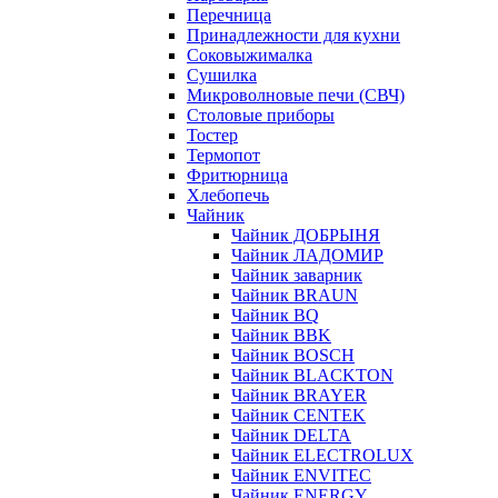
Перечница
Принадлежности для кухни
Соковыжималка
Сушилка
Микроволновые печи (СВЧ)
Столовые приборы
Тостер
Термопот
Фритюрница
Хлебопечь
Чайник
Чайник ДОБРЫНЯ
Чайник ЛАДОМИР
Чайник заварник
Чайник BRAUN
Чайник BQ
Чайник BBK
Чайник BOSCH
Чайник BLACKTON
Чайник BRAYER
Чайник CENTEK
Чайник DELTA
Чайник ELECTROLUX
Чайник ENVITEC
Чайник ENERGY