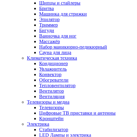
Щипцы и стайлеры
Бритва
Машинка для стрижки
Эпилятор
Триммер
Бигуди
Ванночка для ног
Массажёр
Набор маникюрно-педикюрный
Сауна для лица
Климатическая техника
Кондиционер
Увлажнитель
Конвектор
Обогреватели
Тепловентилятор
Вентилятор
Вентиляция
Телевизоры и медиа
Телевизоры
Цифровые ТВ приставки и антенны
Кронштейн
Электрика
Стабилизатор
LED Лампы и электрика