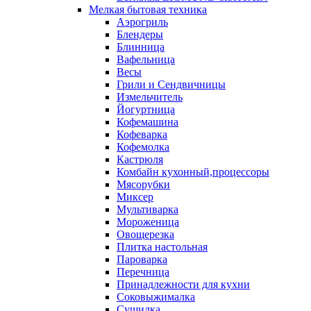
Мелкая бытовая техника
Аэрогриль
Блендеры
Блинница
Вафельница
Весы
Грили и Сендвичницы
Измельчитель
Йогуртница
Кофемашина
Кофеварка
Кофемолка
Кастрюля
Комбайн кухонный,процессоры
Мясорубки
Миксер
Мультиварка
Мороженица
Овощерезка
Плитка настольная
Пароварка
Перечница
Принадлежности для кухни
Соковыжималка
Сушилка