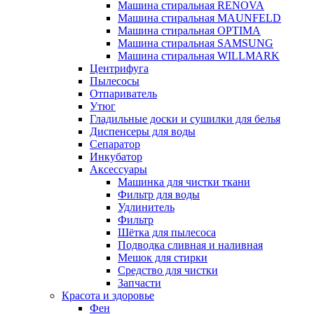
Машина стиральная RENOVA
Машина стиральная MAUNFELD
Машина стиральная OPTIMA
Машина стиральная SAMSUNG
Машина стиральная WILLMARK
Центрифуга
Пылесосы
Отпариватель
Утюг
Гладильные доски и сушилки для белья
Диспенсеры для воды
Сепаратор
Инкубатор
Аксессуары
Машинка для чистки ткани
Фильтр для воды
Удлинитель
Фильтр
Шётка для пылесоса
Подводка сливная и наливная
Мешок для стирки
Средство для чистки
Запчасти
Красота и здоровье
Фен