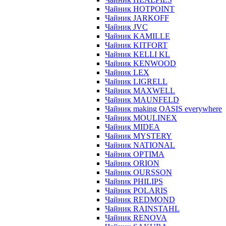
Чайник HOTPOINT
Чайник JARKOFF
Чайник JVC
Чайник KAMILLE
Чайник KITFORT
Чайник KELLI KL
Чайник KENWOOD
Чайник LEX
Чайник LIGRELL
Чайник MAXWELL
Чайник MAUNFELD
Чайник making OASIS everywhere
Чайник MOULINEX
Чайник MIDEA
Чайник MYSTERY
Чайник NATIONAL
Чайник OPTIMA
Чайник ORION
Чайник OURSSON
Чайник PHILIPS
Чайник POLARIS
Чайник REDMOND
Чайник RAINSTAHL
Чайник RENOVA