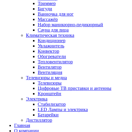
Триммер
Бигуди
Ванночка для ног
Массажёр
Набор маникюрно-педикюрный
Сауна для лица
Климатическая техника
Кондиционер
Увлажнитель
Конвектор
Обогреватели
Тепловентилятор
Вентилятор
Вентиляция
Телевизоры и медиа
Телевизоры
Цифровые ТВ приставки и антенны
Кронштейн
Электрика
Стабилизатор
LED Лампы и электрика
Батарейки
Дистиллятор
Главная
О компании