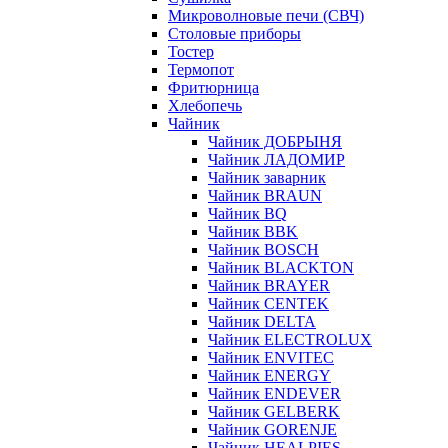
Микроволновые печи (СВЧ)
Столовые приборы
Тостер
Термопот
Фритюрница
Хлебопечь
Чайник
Чайник ДОБРЫНЯ
Чайник ЛАДОМИР
Чайник заварник
Чайник BRAUN
Чайник BQ
Чайник BBK
Чайник BOSCH
Чайник BLACKTON
Чайник BRAYER
Чайник CENTEK
Чайник DELTA
Чайник ELECTROLUX
Чайник ENVITEC
Чайник ENERGY
Чайник ENDEVER
Чайник GELBERK
Чайник GORENJE
Чайник HEALPIES