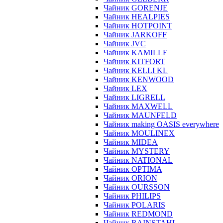
Чайник GORENJE
Чайник HEALPIES
Чайник HOTPOINT
Чайник JARKOFF
Чайник JVC
Чайник KAMILLE
Чайник KITFORT
Чайник KELLI KL
Чайник KENWOOD
Чайник LEX
Чайник LIGRELL
Чайник MAXWELL
Чайник MAUNFELD
Чайник making OASIS everywhere
Чайник MOULINEX
Чайник MIDEA
Чайник MYSTERY
Чайник NATIONAL
Чайник OPTIMA
Чайник ORION
Чайник OURSSON
Чайник PHILIPS
Чайник POLARIS
Чайник REDMOND
Чайник RAINSTAHL