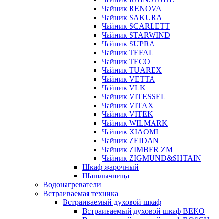
Чайник RENOVA
Чайник SAKURA
Чайник SCARLETT
Чайник STARWIND
Чайник SUPRA
Чайник TEFAL
Чайник TECO
Чайник TUAREX
Чайник VETTA
Чайник VLK
Чайник VITESSEL
Чайник VITAX
Чайник VITEK
Чайник WILMARK
Чайник XIAOMI
Чайник ZEIDAN
Чайник ZIMBER ZM
Чайник ZIGMUND&SHTAIN
Шкаф жарочный
Шашлычница
Водонагреватели
Встраиваемая техника
Встраиваемый духовой шкаф
Встраиваемый духовой шкаф BEKO