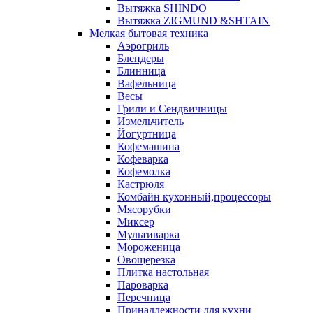
Вытяжка SHINDO
Вытяжка ZIGMUND &SHTAIN
Мелкая бытовая техника
Аэрогриль
Блендеры
Блинница
Вафельница
Весы
Грили и Сендвичницы
Измельчитель
Йогуртница
Кофемашина
Кофеварка
Кофемолка
Кастрюля
Комбайн кухонный,процессоры
Мясорубки
Миксер
Мультиварка
Мороженица
Овощерезка
Плитка настольная
Пароварка
Перечница
Принадлежности для кухни