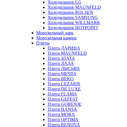
Холодильник LG
Холодильник MAUNFELD
Холодильник ROLSEN
Холодильник SAMSUNG
Холодильник WILLMARK
Холодильник HOTPOINT
Морозильный ларь
Морозильная камера
Плиты
Плита ДАРИНА
Плита MAUNFELD
Плита ЗЛАТА
Плита ЛАДА
Плита ЛЫСЬВА
Плита МЕЧТА
Плита BEKO
Плита CEZARIS
Плита DE LUXE
Плита FLAMA
Плита GEFEST
Плита GORENJE
Плита HANSA
Плита MORA
Плита OPTIMA
Плита RENOVA