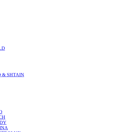
LD
D & SHTAIN
KO
SCH
NDY
RINA