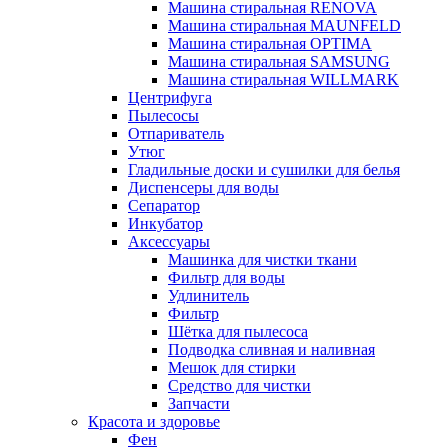
Машина стиральная RENOVA
Машина стиральная MAUNFELD
Машина стиральная OPTIMA
Машина стиральная SAMSUNG
Машина стиральная WILLMARK
Центрифуга
Пылесосы
Отпариватель
Утюг
Гладильные доски и сушилки для белья
Диспенсеры для воды
Сепаратор
Инкубатор
Аксессуары
Машинка для чистки ткани
Фильтр для воды
Удлинитель
Фильтр
Шётка для пылесоса
Подводка сливная и наливная
Мешок для стирки
Средство для чистки
Запчасти
Красота и здоровье
Фен