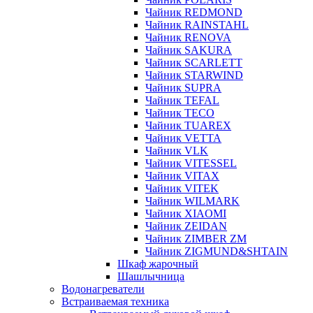
Чайник REDMOND
Чайник RAINSTAHL
Чайник RENOVA
Чайник SAKURA
Чайник SCARLETT
Чайник STARWIND
Чайник SUPRA
Чайник TEFAL
Чайник TECO
Чайник TUAREX
Чайник VETTA
Чайник VLK
Чайник VITESSEL
Чайник VITAX
Чайник VITEK
Чайник WILMARK
Чайник XIAOMI
Чайник ZEIDAN
Чайник ZIMBER ZM
Чайник ZIGMUND&SHTAIN
Шкаф жарочный
Шашлычница
Водонагреватели
Встраиваемая техника