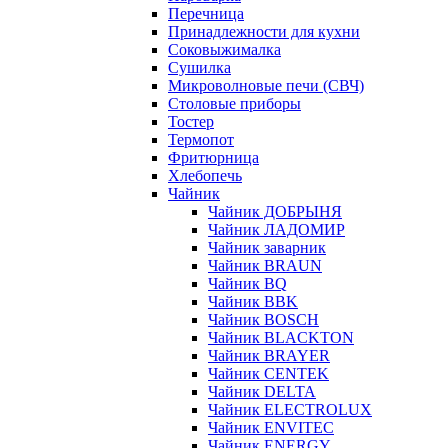
Перечница
Принадлежности для кухни
Соковыжималка
Сушилка
Микроволновые печи (СВЧ)
Столовые приборы
Тостер
Термопот
Фритюрница
Хлебопечь
Чайник
Чайник ДОБРЫНЯ
Чайник ЛАДОМИР
Чайник заварник
Чайник BRAUN
Чайник BQ
Чайник BBK
Чайник BOSCH
Чайник BLACKTON
Чайник BRAYER
Чайник CENTEK
Чайник DELTA
Чайник ELECTROLUX
Чайник ENVITEC
Чайник ENERGY