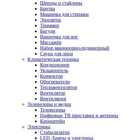
Щипцы и стайлеры
Бритва
Машинка для стрижки
Эпилятор
Триммер
Бигуди
Ванночка для ног
Массажёр
Набор маникюрно-педикюрный
Сауна для лица
Климатическая техника
Кондиционер
Увлажнитель
Конвектор
Обогреватели
Тепловентилятор
Вентилятор
Вентиляция
Телевизоры и медиа
Телевизоры
Цифровые ТВ приставки и антенны
Кронштейн
Электрика
Стабилизатор
LED Лампы и электрика