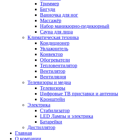
Триммер
Бигуди
Ванночка для ног
Массажёр
Набор маникюрно-педикюрный
Сауна для лица
Климатическая техника
Кондиционер
Увлажнитель
Конвектор
Обогреватели
Тепловентилятор
Вентилятор
Вентиляция
Телевизоры и медиа
Телевизоры
Цифровые ТВ приставки и антенны
Кронштейн
Электрика
Стабилизатор
LED Лампы и электрика
Батарейки
Дистиллятор
Главная
О компании