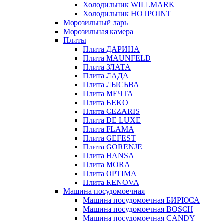
Холодильник WILLMARK
Холодильник HOTPOINT
Морозильный ларь
Морозильная камера
Плиты
Плита ДАРИНА
Плита MAUNFELD
Плита ЗЛАТА
Плита ЛАДА
Плита ЛЫСЬВА
Плита МЕЧТА
Плита BEKO
Плита CEZARIS
Плита DE LUXE
Плита FLAMA
Плита GEFEST
Плита GORENJE
Плита HANSA
Плита MORA
Плита OPTIMA
Плита RENOVA
Машина посудомоечная
Машина посудомоечная БИРЮСА
Машина посудомоечная BOSCH
Машина посудомоечная CANDY