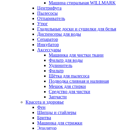
Машина стиральная WILLMARK
Центрифуга
Пылесосы
Отпариватель
Утюг
Гладильные доски и сушилки для белья
Диспенсеры для воды
Сепаратор
Инкубатор
Аксессуары
Машинка для чистки ткани
Фильтр для воды
Удлинитель
Фильтр
Шётка для пылесоса
Подводка сливная и наливная
Мешок для стирки
Средство для чистки
Запчасти
Красота и здоровье
Фен
Щипцы и стайлеры
Бритва
Машинка для стрижки
Эпилятор