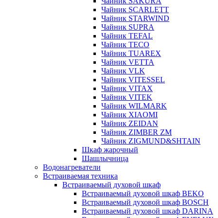
Чайник SAKURA
Чайник SCARLETT
Чайник STARWIND
Чайник SUPRA
Чайник TEFAL
Чайник TECO
Чайник TUAREX
Чайник VETTA
Чайник VLK
Чайник VITESSEL
Чайник VITAX
Чайник VITEK
Чайник WILMARK
Чайник XIAOMI
Чайник ZEIDAN
Чайник ZIMBER ZM
Чайник ZIGMUND&SHTAIN
Шкаф жарочный
Шашлычница
Водонагреватели
Встраиваемая техника
Встраиваемый духовой шкаф
Встраиваемый духовой шкаф BEKO
Встраиваемый духовой шкаф BOSCH
Встраиваемый духовой шкаф DARINA