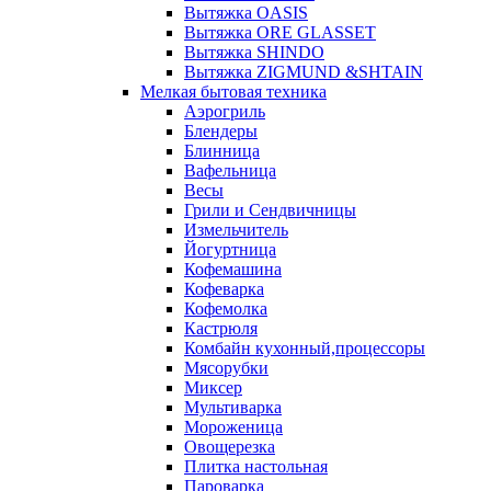
Вытяжка OASIS
Вытяжка ORE GLASSET
Вытяжка SHINDO
Вытяжка ZIGMUND &SHTAIN
Мелкая бытовая техника
Аэрогриль
Блендеры
Блинница
Вафельница
Весы
Грили и Сендвичницы
Измельчитель
Йогуртница
Кофемашина
Кофеварка
Кофемолка
Кастрюля
Комбайн кухонный,процессоры
Мясорубки
Миксер
Мультиварка
Мороженица
Овощерезка
Плитка настольная
Пароварка