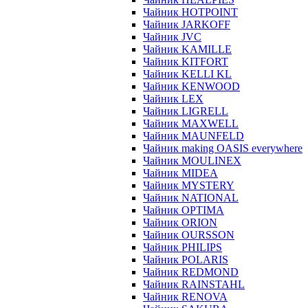
Чайник HOTPOINT
Чайник JARKOFF
Чайник JVC
Чайник KAMILLE
Чайник KITFORT
Чайник KELLI KL
Чайник KENWOOD
Чайник LEX
Чайник LIGRELL
Чайник MAXWELL
Чайник MAUNFELD
Чайник making OASIS everywhere
Чайник MOULINEX
Чайник MIDEA
Чайник MYSTERY
Чайник NATIONAL
Чайник OPTIMA
Чайник ORION
Чайник OURSSON
Чайник PHILIPS
Чайник POLARIS
Чайник REDMOND
Чайник RAINSTAHL
Чайник RENOVA