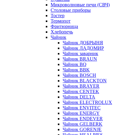
Микроволновые печи (СВЧ)
Столовые приборы
Тостер
Термопот
Фритюрница
Хлебопечь
Чайник
Чайник ДОБРЫНЯ
Чайник ЛАДОМИР
Чайник заварник
Чайник BRAUN
Чайник BQ
Чайник BBK
Чайник BOSCH
Чайник BLACKTON
Чайник BRAYER
Чайник CENTEK
Чайник DELTA
Чайник ELECTROLUX
Чайник ENVITEC
Чайник ENERGY
Чайник ENDEVER
Чайник GELBERK
Чайник GORENJE
Чайник HEALPIES