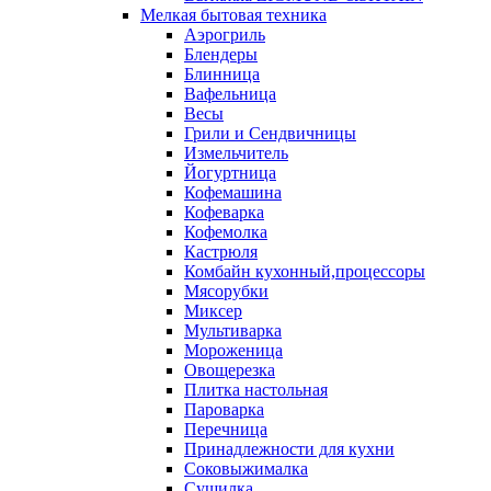
Мелкая бытовая техника
Аэрогриль
Блендеры
Блинница
Вафельница
Весы
Грили и Сендвичницы
Измельчитель
Йогуртница
Кофемашина
Кофеварка
Кофемолка
Кастрюля
Комбайн кухонный,процессоры
Мясорубки
Миксер
Мультиварка
Мороженица
Овощерезка
Плитка настольная
Пароварка
Перечница
Принадлежности для кухни
Соковыжималка
Сушилка