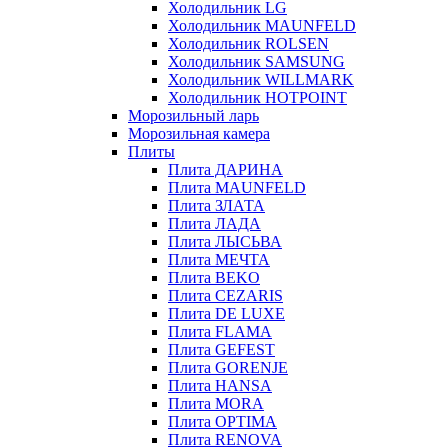
Холодильник LG
Холодильник MAUNFELD
Холодильник ROLSEN
Холодильник SAMSUNG
Холодильник WILLMARK
Холодильник HOTPOINT
Морозильный ларь
Морозильная камера
Плиты
Плита ДАРИНА
Плита MAUNFELD
Плита ЗЛАТА
Плита ЛАДА
Плита ЛЫСЬВА
Плита МЕЧТА
Плита BEKO
Плита CEZARIS
Плита DE LUXE
Плита FLAMA
Плита GEFEST
Плита GORENJE
Плита HANSA
Плита MORA
Плита OPTIMA
Плита RENOVA