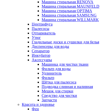
Машина стиральная RENOVA
Машина стиральная MAUNFELD
Машина стиральная OPTIMA
Машина стиральная SAMSUNG
Машина стиральная WILLMARK
Центрифуга
Пылесосы
Отпариватель
Утюг
Гладильные доски и сушилки для белья
Диспенсеры для воды
Сепаратор
Инкубатор
Аксессуары
Машинка для чистки ткани
Фильтр для воды
Удлинитель
Фильтр
Шётка для пылесоса
Подводка сливная и наливная
Мешок для стирки
Средство для чистки
Запчасти
Красота и здоровье
Фен