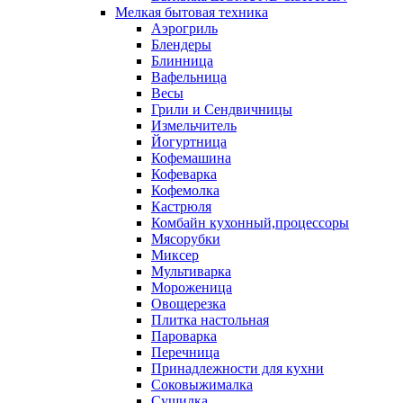
Мелкая бытовая техника
Аэрогриль
Блендеры
Блинница
Вафельница
Весы
Грили и Сендвичницы
Измельчитель
Йогуртница
Кофемашина
Кофеварка
Кофемолка
Кастрюля
Комбайн кухонный,процессоры
Мясорубки
Миксер
Мультиварка
Мороженица
Овощерезка
Плитка настольная
Пароварка
Перечница
Принадлежности для кухни
Соковыжималка
Сушилка