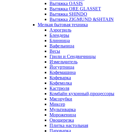
Вытяжка OASIS
Вытяжка ORE GLASSET
Вытяжка SHINDO
Вытяжка ZIGMUND &SHTAIN
Мелкая бытовая техника
Аэрогриль
Блендеры
Блинница
Вафельница
Весы
Грили и Сендвичницы
Измельчитель
Йогуртница
Кофемашина
Кофеварка
Кофемолка
Кастрюля
Комбайн кухонный,процессоры
Мясорубки
Миксер
Мультиварка
Мороженица
Овощерезка
Плитка настольная
Пароварка