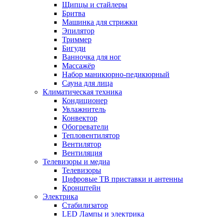
Щипцы и стайлеры
Бритва
Машинка для стрижки
Эпилятор
Триммер
Бигуди
Ванночка для ног
Массажёр
Набор маникюрно-педикюрный
Сауна для лица
Климатическая техника
Кондиционер
Увлажнитель
Конвектор
Обогреватели
Тепловентилятор
Вентилятор
Вентиляция
Телевизоры и медиа
Телевизоры
Цифровые ТВ приставки и антенны
Кронштейн
Электрика
Стабилизатор
LED Лампы и электрика