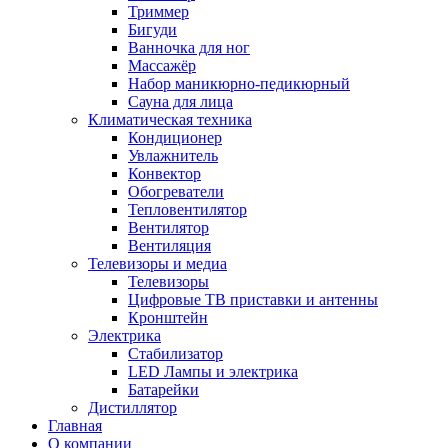
Триммер
Бигуди
Ванночка для ног
Массажёр
Набор маникюрно-педикюрный
Сауна для лица
Климатическая техника
Кондиционер
Увлажнитель
Конвектор
Обогреватели
Тепловентилятор
Вентилятор
Вентиляция
Телевизоры и медиа
Телевизоры
Цифровые ТВ приставки и антенны
Кронштейн
Электрика
Стабилизатор
LED Лампы и электрика
Батарейки
Дистиллятор
Главная
О компании