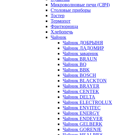
Микроволновые печи (СВЧ)
Столовые приборы
Тостер
Термопот
Фритюрница
Хлебопечь
Чайник
Чайник ДОБРЫНЯ
Чайник ЛАДОМИР
Чайник заварник
Чайник BRAUN
Чайник BQ
Чайник BBK
Чайник BOSCH
Чайник BLACKTON
Чайник BRAYER
Чайник CENTEK
Чайник DELTA
Чайник ELECTROLUX
Чайник ENVITEC
Чайник ENERGY
Чайник ENDEVER
Чайник GELBERK
Чайник GORENJE
Чайник HEALPIES