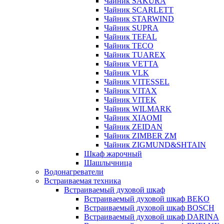
Чайник SAKURA
Чайник SCARLETT
Чайник STARWIND
Чайник SUPRA
Чайник TEFAL
Чайник TECO
Чайник TUAREX
Чайник VETTA
Чайник VLK
Чайник VITESSEL
Чайник VITAX
Чайник VITEK
Чайник WILMARK
Чайник XIAOMI
Чайник ZEIDAN
Чайник ZIMBER ZM
Чайник ZIGMUND&SHTAIN
Шкаф жарочный
Шашлычница
Водонагреватели
Встраиваемая техника
Встраиваемый духовой шкаф
Встраиваемый духовой шкаф BEKO
Встраиваемый духовой шкаф BOSCH
Встраиваемый духовой шкаф DARINA