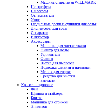
Машина стиральная WILLMARK
Центрифуга
Пылесосы
Отпариватель
Утюг
Гладильные доски и сушилки для белья
Диспенсеры для воды
Сепаратор
Инкубатор
Аксессуары
Машинка для чистки ткани
Фильтр для воды
Удлинитель
Фильтр
Шётка для пылесоса
Подводка сливная и наливная
Мешок для стирки
Средство для чистки
Запчасти
Красота и здоровье
Фен
Щипцы и стайлеры
Бритва
Машинка для стрижки
Эпилятор