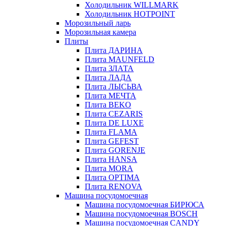
Холодильник WILLMARK
Холодильник HOTPOINT
Морозильный ларь
Морозильная камера
Плиты
Плита ДАРИНА
Плита MAUNFELD
Плита ЗЛАТА
Плита ЛАДА
Плита ЛЫСЬВА
Плита МЕЧТА
Плита BEKO
Плита CEZARIS
Плита DE LUXE
Плита FLAMA
Плита GEFEST
Плита GORENJE
Плита HANSA
Плита MORA
Плита OPTIMA
Плита RENOVA
Машина посудомоечная
Машина посудомоечная БИРЮСА
Машина посудомоечная BOSCH
Машина посудомоечная CANDY