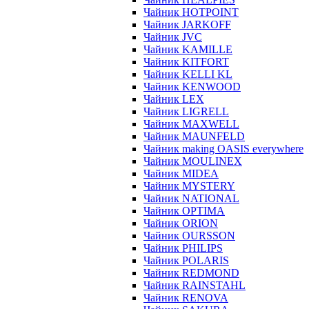
Чайник HOTPOINT
Чайник JARKOFF
Чайник JVC
Чайник KAMILLE
Чайник KITFORT
Чайник KELLI KL
Чайник KENWOOD
Чайник LEX
Чайник LIGRELL
Чайник MAXWELL
Чайник MAUNFELD
Чайник making OASIS everywhere
Чайник MOULINEX
Чайник MIDEA
Чайник MYSTERY
Чайник NATIONAL
Чайник OPTIMA
Чайник ORION
Чайник OURSSON
Чайник PHILIPS
Чайник POLARIS
Чайник REDMOND
Чайник RAINSTAHL
Чайник RENOVA