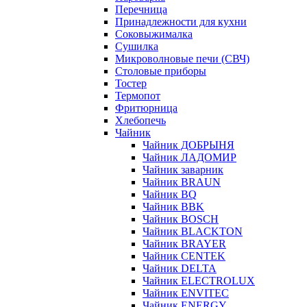
Перечница
Принадлежности для кухни
Соковыжималка
Сушилка
Микроволновые печи (СВЧ)
Столовые приборы
Тостер
Термопот
Фритюрница
Хлебопечь
Чайник
Чайник ДОБРЫНЯ
Чайник ЛАДОМИР
Чайник заварник
Чайник BRAUN
Чайник BQ
Чайник BBK
Чайник BOSCH
Чайник BLACKTON
Чайник BRAYER
Чайник CENTEK
Чайник DELTA
Чайник ELECTROLUX
Чайник ENVITEC
Чайник ENERGY