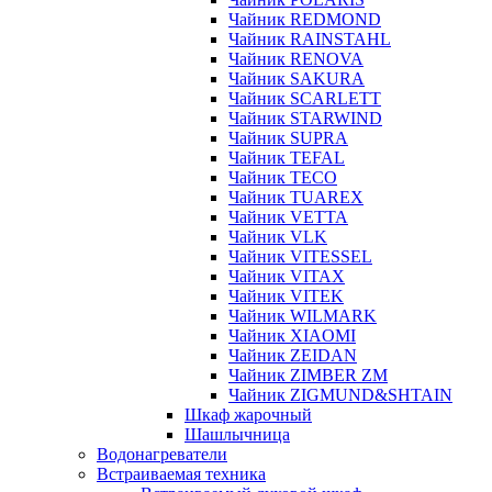
Чайник REDMOND
Чайник RAINSTAHL
Чайник RENOVA
Чайник SAKURA
Чайник SCARLETT
Чайник STARWIND
Чайник SUPRA
Чайник TEFAL
Чайник TECO
Чайник TUAREX
Чайник VETTA
Чайник VLK
Чайник VITESSEL
Чайник VITAX
Чайник VITEK
Чайник WILMARK
Чайник XIAOMI
Чайник ZEIDAN
Чайник ZIMBER ZM
Чайник ZIGMUND&SHTAIN
Шкаф жарочный
Шашлычница
Водонагреватели
Встраиваемая техника