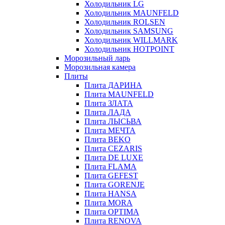
Холодильник LG
Холодильник MAUNFELD
Холодильник ROLSEN
Холодильник SAMSUNG
Холодильник WILLMARK
Холодильник HOTPOINT
Морозильный ларь
Морозильная камера
Плиты
Плита ДАРИНА
Плита MAUNFELD
Плита ЗЛАТА
Плита ЛАДА
Плита ЛЫСЬВА
Плита МЕЧТА
Плита BEKO
Плита CEZARIS
Плита DE LUXE
Плита FLAMA
Плита GEFEST
Плита GORENJE
Плита HANSA
Плита MORA
Плита OPTIMA
Плита RENOVA