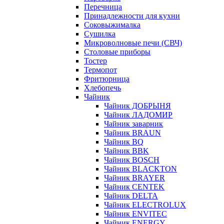
Перечница
Принадлежности для кухни
Соковыжималка
Сушилка
Микроволновые печи (СВЧ)
Столовые приборы
Тостер
Термопот
Фритюрница
Хлебопечь
Чайник
Чайник ДОБРЫНЯ
Чайник ЛАДОМИР
Чайник заварник
Чайник BRAUN
Чайник BQ
Чайник BBK
Чайник BOSCH
Чайник BLACKTON
Чайник BRAYER
Чайник CENTEK
Чайник DELTA
Чайник ELECTROLUX
Чайник ENVITEC
Чайник ENERGY