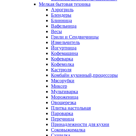
Мелкая бытовая техника
Аэрогриль
Блендеры
Блинница
Вафельница
Весы
Грили и Сендвичницы
Измельчитель
Йогуртница
Кофемашина
Кофеварка
Кофемолка
Кастрюля
Комбайн кухонный,процессоры
Мясорубки
Миксер
Мультиварка
Мороженица
Овощерезка
Плитка настольная
Пароварка
Перечница
Принадлежности для кухни
Соковыжималка
Сушилка