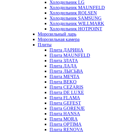
Холодильник LG
Холодильник MAUNFELD
Холодильник ROLSEN
Холодильник SAMSUNG
Холодильник WILLMARK
Холодильник HOTPOINT
Морозильный ларь
Морозильная камера
Плиты
Плита ДАРИНА
Плита MAUNFELD
Плита ЗЛАТА
Плита ЛАДА
Плита ЛЫСЬВА
Плита МЕЧТА
Плита BEKO
Плита CEZARIS
Плита DE LUXE
Плита FLAMA
Плита GEFEST
Плита GORENJE
Плита HANSA
Плита MORA
Плита OPTIMA
Плита RENOVA