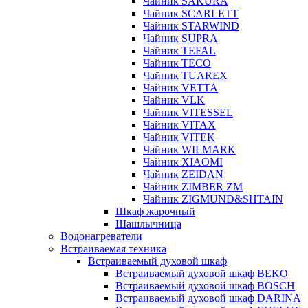
Чайник SAKURA
Чайник SCARLETT
Чайник STARWIND
Чайник SUPRA
Чайник TEFAL
Чайник TECO
Чайник TUAREX
Чайник VETTA
Чайник VLK
Чайник VITESSEL
Чайник VITAX
Чайник VITEK
Чайник WILMARK
Чайник XIAOMI
Чайник ZEIDAN
Чайник ZIMBER ZM
Чайник ZIGMUND&SHTAIN
Шкаф жарочный
Шашлычница
Водонагреватели
Встраиваемая техника
Встраиваемый духовой шкаф
Встраиваемый духовой шкаф BEKO
Встраиваемый духовой шкаф BOSCH
Встраиваемый духовой шкаф DARINA