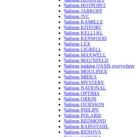
Чайник HOTPOINT
Чайник JARKOFF
Чайник JVC
Чайник KAMILLE
Чайник KITFORT
Чайник KELLI KL
Чайник KENWOOD
Чайник LEX
Чайник LIGRELL
Чайник MAXWELL
Чайник MAUNFELD
Чайник making OASIS everywhere
Чайник MOULINEX
Чайник MIDEA
Чайник MYSTERY
Чайник NATIONAL
Чайник OPTIMA
Чайник ORION
Чайник OURSSON
Чайник PHILIPS
Чайник POLARIS
Чайник REDMOND
Чайник RAINSTAHL
Чайник RENOVA