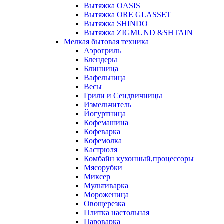
Вытяжка OASIS
Вытяжка ORE GLASSET
Вытяжка SHINDO
Вытяжка ZIGMUND &SHTAIN
Мелкая бытовая техника
Аэрогриль
Блендеры
Блинница
Вафельница
Весы
Грили и Сендвичницы
Измельчитель
Йогуртница
Кофемашина
Кофеварка
Кофемолка
Кастрюля
Комбайн кухонный,процессоры
Мясорубки
Миксер
Мультиварка
Мороженица
Овощерезка
Плитка настольная
Пароварка