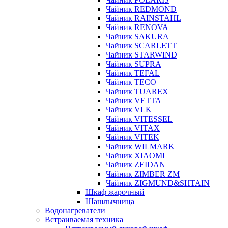
Чайник REDMOND
Чайник RAINSTAHL
Чайник RENOVA
Чайник SAKURA
Чайник SCARLETT
Чайник STARWIND
Чайник SUPRA
Чайник TEFAL
Чайник TECO
Чайник TUAREX
Чайник VETTA
Чайник VLK
Чайник VITESSEL
Чайник VITAX
Чайник VITEK
Чайник WILMARK
Чайник XIAOMI
Чайник ZEIDAN
Чайник ZIMBER ZM
Чайник ZIGMUND&SHTAIN
Шкаф жарочный
Шашлычница
Водонагреватели
Встраиваемая техника