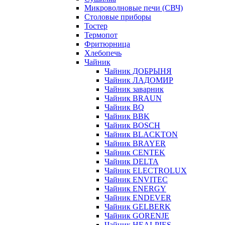
Микроволновые печи (СВЧ)
Столовые приборы
Тостер
Термопот
Фритюрница
Хлебопечь
Чайник
Чайник ДОБРЫНЯ
Чайник ЛАДОМИР
Чайник заварник
Чайник BRAUN
Чайник BQ
Чайник BBK
Чайник BOSCH
Чайник BLACKTON
Чайник BRAYER
Чайник CENTEK
Чайник DELTA
Чайник ELECTROLUX
Чайник ENVITEC
Чайник ENERGY
Чайник ENDEVER
Чайник GELBERK
Чайник GORENJE
Чайник HEALPIES