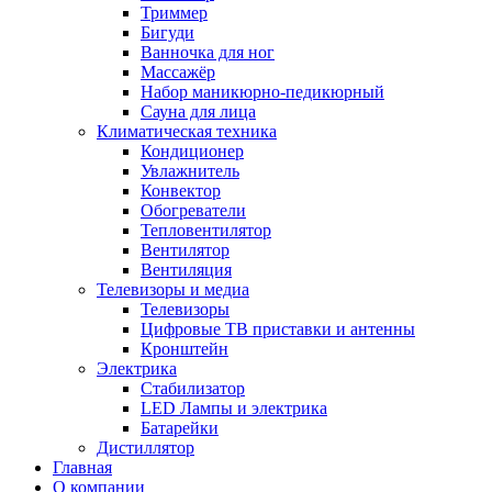
Триммер
Бигуди
Ванночка для ног
Массажёр
Набор маникюрно-педикюрный
Сауна для лица
Климатическая техника
Кондиционер
Увлажнитель
Конвектор
Обогреватели
Тепловентилятор
Вентилятор
Вентиляция
Телевизоры и медиа
Телевизоры
Цифровые ТВ приставки и антенны
Кронштейн
Электрика
Стабилизатор
LED Лампы и электрика
Батарейки
Дистиллятор
Главная
О компании