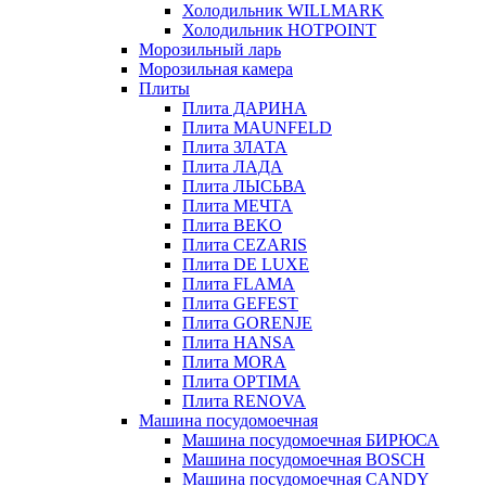
Холодильник WILLMARK
Холодильник HOTPOINT
Морозильный ларь
Морозильная камера
Плиты
Плита ДАРИНА
Плита MAUNFELD
Плита ЗЛАТА
Плита ЛАДА
Плита ЛЫСЬВА
Плита МЕЧТА
Плита BEKO
Плита CEZARIS
Плита DE LUXE
Плита FLAMA
Плита GEFEST
Плита GORENJE
Плита HANSA
Плита MORA
Плита OPTIMA
Плита RENOVA
Машина посудомоечная
Машина посудомоечная БИРЮСА
Машина посудомоечная BOSCH
Машина посудомоечная CANDY