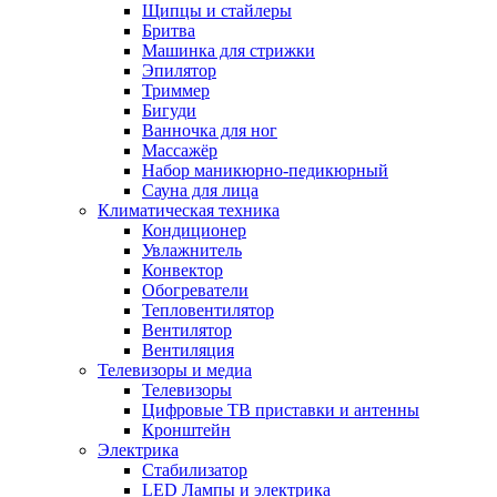
Щипцы и стайлеры
Бритва
Машинка для стрижки
Эпилятор
Триммер
Бигуди
Ванночка для ног
Массажёр
Набор маникюрно-педикюрный
Сауна для лица
Климатическая техника
Кондиционер
Увлажнитель
Конвектор
Обогреватели
Тепловентилятор
Вентилятор
Вентиляция
Телевизоры и медиа
Телевизоры
Цифровые ТВ приставки и антенны
Кронштейн
Электрика
Стабилизатор
LED Лампы и электрика