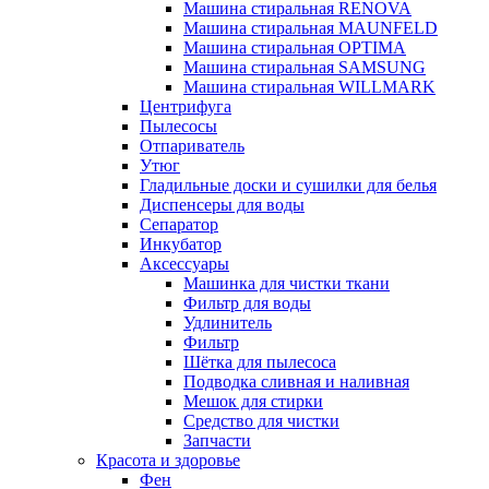
Машина стиральная RENOVA
Машина стиральная MAUNFELD
Машина стиральная OPTIMA
Машина стиральная SAMSUNG
Машина стиральная WILLMARK
Центрифуга
Пылесосы
Отпариватель
Утюг
Гладильные доски и сушилки для белья
Диспенсеры для воды
Сепаратор
Инкубатор
Аксессуары
Машинка для чистки ткани
Фильтр для воды
Удлинитель
Фильтр
Шётка для пылесоса
Подводка сливная и наливная
Мешок для стирки
Средство для чистки
Запчасти
Красота и здоровье
Фен