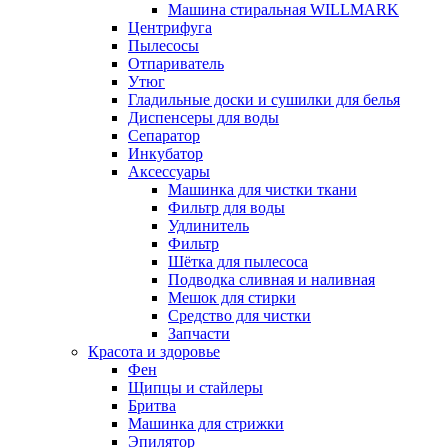
Машина стиральная WILLMARK
Центрифуга
Пылесосы
Отпариватель
Утюг
Гладильные доски и сушилки для белья
Диспенсеры для воды
Сепаратор
Инкубатор
Аксессуары
Машинка для чистки ткани
Фильтр для воды
Удлинитель
Фильтр
Шётка для пылесоса
Подводка сливная и наливная
Мешок для стирки
Средство для чистки
Запчасти
Красота и здоровье
Фен
Щипцы и стайлеры
Бритва
Машинка для стрижки
Эпилятор