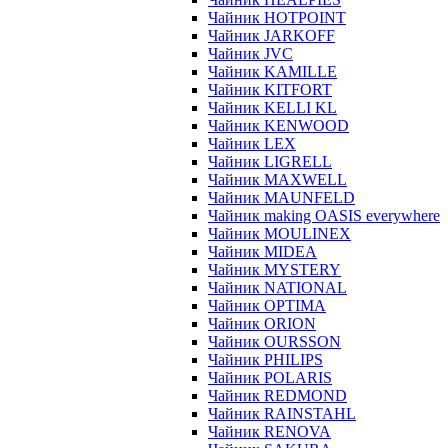
Чайник HOTPOINT
Чайник JARKOFF
Чайник JVC
Чайник KAMILLE
Чайник KITFORT
Чайник KELLI KL
Чайник KENWOOD
Чайник LEX
Чайник LIGRELL
Чайник MAXWELL
Чайник MAUNFELD
Чайник making OASIS everywhere
Чайник MOULINEX
Чайник MIDEA
Чайник MYSTERY
Чайник NATIONAL
Чайник OPTIMA
Чайник ORION
Чайник OURSSON
Чайник PHILIPS
Чайник POLARIS
Чайник REDMOND
Чайник RAINSTAHL
Чайник RENOVA