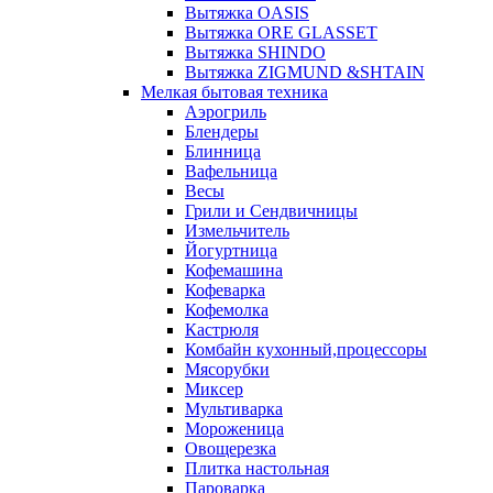
Вытяжка OASIS
Вытяжка ORE GLASSET
Вытяжка SHINDO
Вытяжка ZIGMUND &SHTAIN
Мелкая бытовая техника
Аэрогриль
Блендеры
Блинница
Вафельница
Весы
Грили и Сендвичницы
Измельчитель
Йогуртница
Кофемашина
Кофеварка
Кофемолка
Кастрюля
Комбайн кухонный,процессоры
Мясорубки
Миксер
Мультиварка
Мороженица
Овощерезка
Плитка настольная
Пароварка