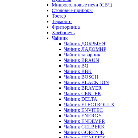
Микроволновые печи (СВЧ)
Столовые приборы
Тостер
Термопот
Фритюрница
Хлебопечь
Чайник
Чайник ДОБРЫНЯ
Чайник ЛАДОМИР
Чайник заварник
Чайник BRAUN
Чайник BQ
Чайник BBK
Чайник BOSCH
Чайник BLACKTON
Чайник BRAYER
Чайник CENTEK
Чайник DELTA
Чайник ELECTROLUX
Чайник ENVITEC
Чайник ENERGY
Чайник ENDEVER
Чайник GELBERK
Чайник GORENJE
Чайник HEALPIES