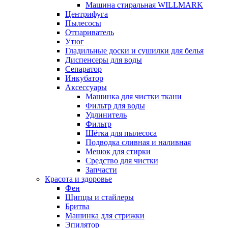
Машина стиральная WILLMARK
Центрифуга
Пылесосы
Отпариватель
Утюг
Гладильные доски и сушилки для белья
Диспенсеры для воды
Сепаратор
Инкубатор
Аксессуары
Машинка для чистки ткани
Фильтр для воды
Удлинитель
Фильтр
Шётка для пылесоса
Подводка сливная и наливная
Мешок для стирки
Средство для чистки
Запчасти
Красота и здоровье
Фен
Щипцы и стайлеры
Бритва
Машинка для стрижки
Эпилятор