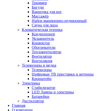
Триммер
Бигуди
Ванночка для ног
Массажёр
Набор маникюрно-педикюрный
Сауна для лица
Климатическая техника
Кондиционер
Увлажнитель
Конвектор
Обогреватели
Тепловентилятор
Вентилятор
Вентиляция
Телевизоры и медиа
Телевизоры
Цифровые ТВ приставки и антенны
Кронштейн
Электрика
Стабилизатор
LED Лампы и электрика
Батарейки
Дистиллятор
Главная
О компании