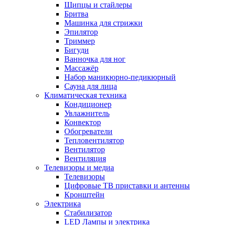
Щипцы и стайлеры
Бритва
Машинка для стрижки
Эпилятор
Триммер
Бигуди
Ванночка для ног
Массажёр
Набор маникюрно-педикюрный
Сауна для лица
Климатическая техника
Кондиционер
Увлажнитель
Конвектор
Обогреватели
Тепловентилятор
Вентилятор
Вентиляция
Телевизоры и медиа
Телевизоры
Цифровые ТВ приставки и антенны
Кронштейн
Электрика
Стабилизатор
LED Лампы и электрика