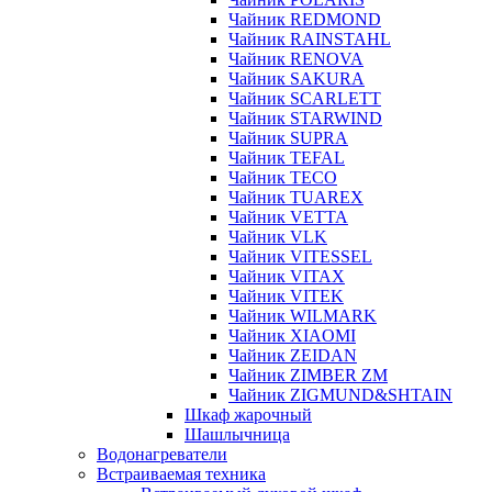
Чайник REDMOND
Чайник RAINSTAHL
Чайник RENOVA
Чайник SAKURA
Чайник SCARLETT
Чайник STARWIND
Чайник SUPRA
Чайник TEFAL
Чайник TECO
Чайник TUAREX
Чайник VETTA
Чайник VLK
Чайник VITESSEL
Чайник VITAX
Чайник VITEK
Чайник WILMARK
Чайник XIAOMI
Чайник ZEIDAN
Чайник ZIMBER ZM
Чайник ZIGMUND&SHTAIN
Шкаф жарочный
Шашлычница
Водонагреватели
Встраиваемая техника