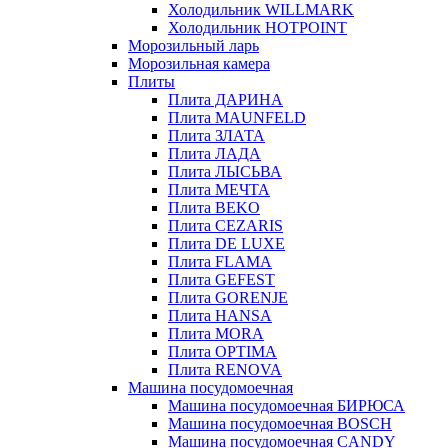
Холодильник WILLMARK
Холодильник HOTPOINT
Морозильный ларь
Морозильная камера
Плиты
Плита ДАРИНА
Плита MAUNFELD
Плита ЗЛАТА
Плита ЛАДА
Плита ЛЫСЬВА
Плита МЕЧТА
Плита BEKO
Плита CEZARIS
Плита DE LUXE
Плита FLAMA
Плита GEFEST
Плита GORENJE
Плита HANSA
Плита MORA
Плита OPTIMA
Плита RENOVA
Машина посудомоечная
Машина посудомоечная БИРЮСА
Машина посудомоечная BOSCH
Машина посудомоечная CANDY