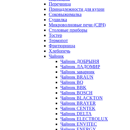
Перечница
Принадлежности для кухни
Соковыжималка
Сушилка
Микроволновые печи (СВЧ)
Столовые приборы
Тостер
Термопот
Фритюрница
Хлебопечь
Чайник
Чайник ДОБРЫНЯ
Чайник ЛАДОМИР
Чайник заварник
Чайник BRAUN
Чайник BQ
Чайник BBK
Чайник BOSCH
Чайник BLACKTON
Чайник BRAYER
Чайник CENTEK
Чайник DELTA
Чайник ELECTROLUX
Чайник ENVITEC
Чайник ENERGY