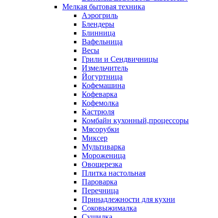
Мелкая бытовая техника
Аэрогриль
Блендеры
Блинница
Вафельница
Весы
Грили и Сендвичницы
Измельчитель
Йогуртница
Кофемашина
Кофеварка
Кофемолка
Кастрюля
Комбайн кухонный,процессоры
Мясорубки
Миксер
Мультиварка
Мороженица
Овощерезка
Плитка настольная
Пароварка
Перечница
Принадлежности для кухни
Соковыжималка
Сушилка