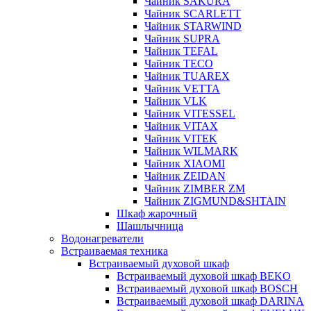
Чайник SAKURA
Чайник SCARLETT
Чайник STARWIND
Чайник SUPRA
Чайник TEFAL
Чайник TECO
Чайник TUAREX
Чайник VETTA
Чайник VLK
Чайник VITESSEL
Чайник VITAX
Чайник VITEK
Чайник WILMARK
Чайник XIAOMI
Чайник ZEIDAN
Чайник ZIMBER ZM
Чайник ZIGMUND&SHTAIN
Шкаф жарочный
Шашлычница
Водонагреватели
Встраиваемая техника
Встраиваемый духовой шкаф
Встраиваемый духовой шкаф BEKO
Встраиваемый духовой шкаф BOSCH
Встраиваемый духовой шкаф DARINA