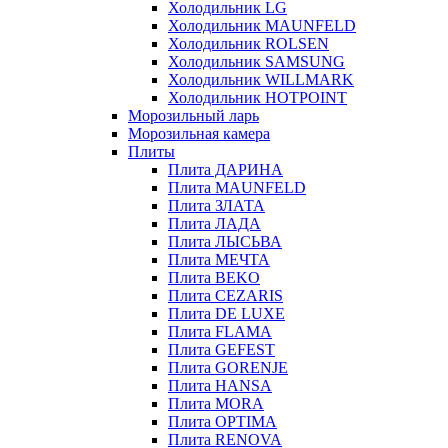
Холодильник LG
Холодильник MAUNFELD
Холодильник ROLSEN
Холодильник SAMSUNG
Холодильник WILLMARK
Холодильник HOTPOINT
Морозильный ларь
Морозильная камера
Плиты
Плита ДАРИНА
Плита MAUNFELD
Плита ЗЛАТА
Плита ЛАДА
Плита ЛЫСЬВА
Плита МЕЧТА
Плита BEKO
Плита CEZARIS
Плита DE LUXE
Плита FLAMA
Плита GEFEST
Плита GORENJE
Плита HANSA
Плита MORA
Плита OPTIMA
Плита RENOVA