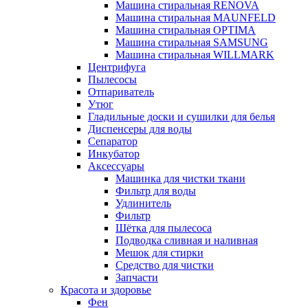
Машина стиральная RENOVA
Машина стиральная MAUNFELD
Машина стиральная OPTIMA
Машина стиральная SAMSUNG
Машина стиральная WILLMARK
Центрифуга
Пылесосы
Отпариватель
Утюг
Гладильные доски и сушилки для белья
Диспенсеры для воды
Сепаратор
Инкубатор
Аксессуары
Машинка для чистки ткани
Фильтр для воды
Удлинитель
Фильтр
Шётка для пылесоса
Подводка сливная и наливная
Мешок для стирки
Средство для чистки
Запчасти
Красота и здоровье
Фен