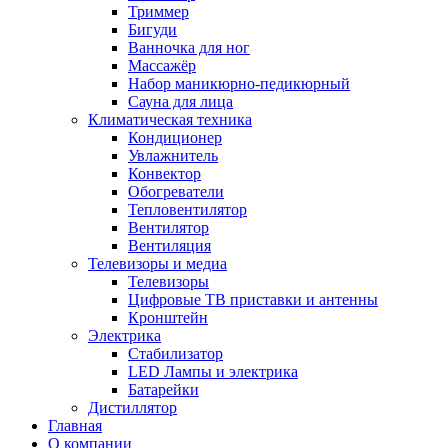
Триммер
Бигуди
Ванночка для ног
Массажёр
Набор маникюрно-педикюрный
Сауна для лица
Климатическая техника
Кондиционер
Увлажнитель
Конвектор
Обогреватели
Тепловентилятор
Вентилятор
Вентиляция
Телевизоры и медиа
Телевизоры
Цифровые ТВ приставки и антенны
Кронштейн
Электрика
Стабилизатор
LED Лампы и электрика
Батарейки
Дистиллятор
Главная
О компании