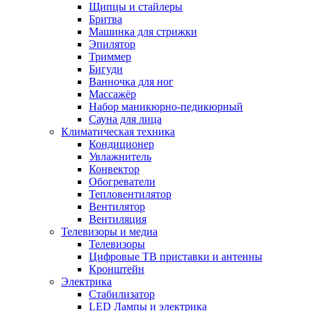
Щипцы и стайлеры
Бритва
Машинка для стрижки
Эпилятор
Триммер
Бигуди
Ванночка для ног
Массажёр
Набор маникюрно-педикюрный
Сауна для лица
Климатическая техника
Кондиционер
Увлажнитель
Конвектор
Обогреватели
Тепловентилятор
Вентилятор
Вентиляция
Телевизоры и медиа
Телевизоры
Цифровые ТВ приставки и антенны
Кронштейн
Электрика
Стабилизатор
LED Лампы и электрика