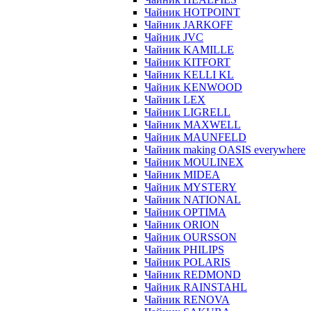
Чайник HOTPOINT
Чайник JARKOFF
Чайник JVC
Чайник KAMILLE
Чайник KITFORT
Чайник KELLI KL
Чайник KENWOOD
Чайник LEX
Чайник LIGRELL
Чайник MAXWELL
Чайник MAUNFELD
Чайник making OASIS everywhere
Чайник MOULINEX
Чайник MIDEA
Чайник MYSTERY
Чайник NATIONAL
Чайник OPTIMA
Чайник ORION
Чайник OURSSON
Чайник PHILIPS
Чайник POLARIS
Чайник REDMOND
Чайник RAINSTAHL
Чайник RENOVA