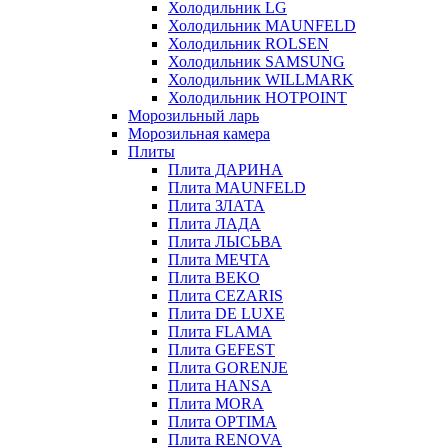
Холодильник LG
Холодильник MAUNFELD
Холодильник ROLSEN
Холодильник SAMSUNG
Холодильник WILLMARK
Холодильник HOTPOINT
Морозильный ларь
Морозильная камера
Плиты
Плита ДАРИНА
Плита MAUNFELD
Плита ЗЛАТА
Плита ЛАДА
Плита ЛЫСЬВА
Плита МЕЧТА
Плита BEKO
Плита CEZARIS
Плита DE LUXE
Плита FLAMA
Плита GEFEST
Плита GORENJE
Плита HANSA
Плита MORA
Плита OPTIMA
Плита RENOVA