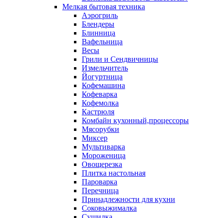
Мелкая бытовая техника
Аэрогриль
Блендеры
Блинница
Вафельница
Весы
Грили и Сендвичницы
Измельчитель
Йогуртница
Кофемашина
Кофеварка
Кофемолка
Кастрюля
Комбайн кухонный,процессоры
Мясорубки
Миксер
Мультиварка
Мороженица
Овощерезка
Плитка настольная
Пароварка
Перечница
Принадлежности для кухни
Соковыжималка
Сушилка