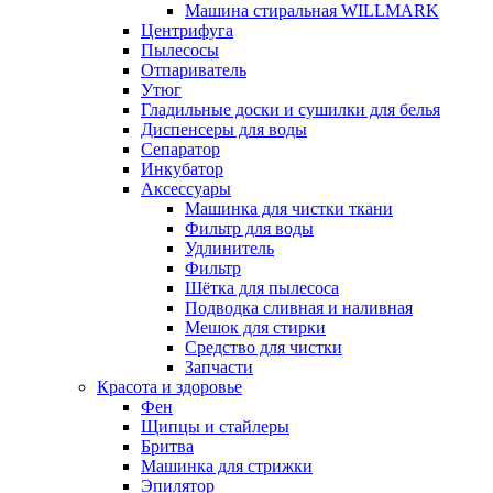
Машина стиральная WILLMARK
Центрифуга
Пылесосы
Отпариватель
Утюг
Гладильные доски и сушилки для белья
Диспенсеры для воды
Сепаратор
Инкубатор
Аксессуары
Машинка для чистки ткани
Фильтр для воды
Удлинитель
Фильтр
Шётка для пылесоса
Подводка сливная и наливная
Мешок для стирки
Средство для чистки
Запчасти
Красота и здоровье
Фен
Щипцы и стайлеры
Бритва
Машинка для стрижки
Эпилятор