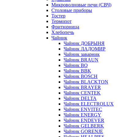
Микроволновые печи (СВЧ)
Столовые приборы
Тостер
Термопот
Фритюрница
Хлебопечь
Чайник
Чайник ДОБРЫНЯ
Чайник ЛАДОМИР
Чайник заварник
Чайник BRAUN
Чайник BQ
Чайник BBK
Чайник BOSCH
Чайник BLACKTON
Чайник BRAYER
Чайник CENTEK
Чайник DELTA
Чайник ELECTROLUX
Чайник ENVITEC
Чайник ENERGY
Чайник ENDEVER
Чайник GELBERK
Чайник GORENJE
Чайник HEALPIES