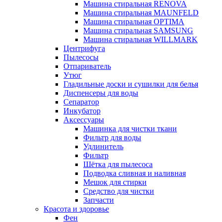
Машина стиральная RENOVA
Машина стиральная MAUNFELD
Машина стиральная OPTIMA
Машина стиральная SAMSUNG
Машина стиральная WILLMARK
Центрифуга
Пылесосы
Отпариватель
Утюг
Гладильные доски и сушилки для белья
Диспенсеры для воды
Сепаратор
Инкубатор
Аксессуары
Машинка для чистки ткани
Фильтр для воды
Удлинитель
Фильтр
Шётка для пылесоса
Подводка сливная и наливная
Мешок для стирки
Средство для чистки
Запчасти
Красота и здоровье
Фен