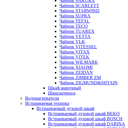
Чайник SAKURA
Чайник SCARLETT
Чайник STARWIND
Чайник SUPRA
Чайник TEFAL
Чайник TECO
Чайник TUAREX
Чайник VETTA
Чайник VLK
Чайник VITESSEL
Чайник VITAX
Чайник VITEK
Чайник WILMARK
Чайник XIAOMI
Чайник ZEIDAN
Чайник ZIMBER ZM
Чайник ZIGMUND&SHTAIN
Шкаф жарочный
Шашлычница
Водонагреватели
Встраиваемая техника
Встраиваемый духовой шкаф
Встраиваемый духовой шкаф BEKO
Встраиваемый духовой шкаф BOSCH
Встраиваемый духовой шкаф DARINA