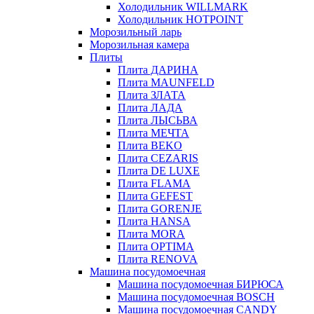
Холодильник WILLMARK
Холодильник HOTPOINT
Морозильный ларь
Морозильная камера
Плиты
Плита ДАРИНА
Плита MAUNFELD
Плита ЗЛАТА
Плита ЛАДА
Плита ЛЫСЬВА
Плита МЕЧТА
Плита BEKO
Плита CEZARIS
Плита DE LUXE
Плита FLAMA
Плита GEFEST
Плита GORENJE
Плита HANSA
Плита MORA
Плита OPTIMA
Плита RENOVA
Машина посудомоечная
Машина посудомоечная БИРЮСА
Машина посудомоечная BOSCH
Машина посудомоечная CANDY