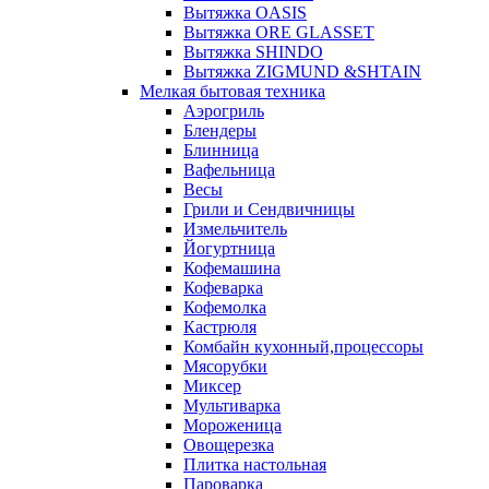
Вытяжка OASIS
Вытяжка ORE GLASSET
Вытяжка SHINDO
Вытяжка ZIGMUND &SHTAIN
Мелкая бытовая техника
Аэрогриль
Блендеры
Блинница
Вафельница
Весы
Грили и Сендвичницы
Измельчитель
Йогуртница
Кофемашина
Кофеварка
Кофемолка
Кастрюля
Комбайн кухонный,процессоры
Мясорубки
Миксер
Мультиварка
Мороженица
Овощерезка
Плитка настольная
Пароварка