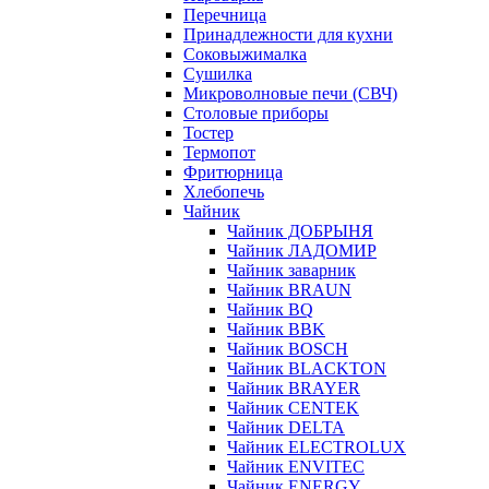
Перечница
Принадлежности для кухни
Соковыжималка
Сушилка
Микроволновые печи (СВЧ)
Столовые приборы
Тостер
Термопот
Фритюрница
Хлебопечь
Чайник
Чайник ДОБРЫНЯ
Чайник ЛАДОМИР
Чайник заварник
Чайник BRAUN
Чайник BQ
Чайник BBK
Чайник BOSCH
Чайник BLACKTON
Чайник BRAYER
Чайник CENTEK
Чайник DELTA
Чайник ELECTROLUX
Чайник ENVITEC
Чайник ENERGY