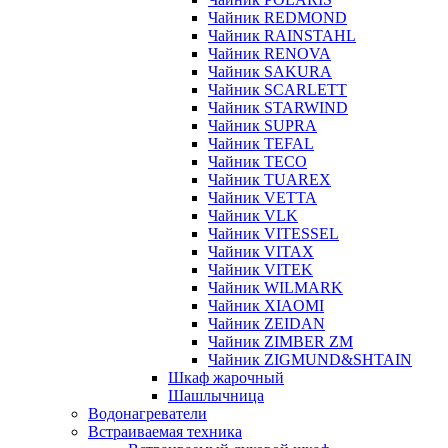
Чайник REDMOND
Чайник RAINSTAHL
Чайник RENOVA
Чайник SAKURA
Чайник SCARLETT
Чайник STARWIND
Чайник SUPRA
Чайник TEFAL
Чайник TECO
Чайник TUAREX
Чайник VETTA
Чайник VLK
Чайник VITESSEL
Чайник VITAX
Чайник VITEK
Чайник WILMARK
Чайник XIAOMI
Чайник ZEIDAN
Чайник ZIMBER ZM
Чайник ZIGMUND&SHTAIN
Шкаф жарочный
Шашлычница
Водонагреватели
Встраиваемая техника