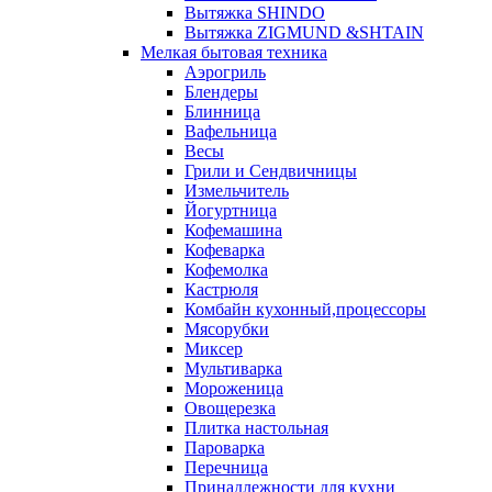
Вытяжка SHINDO
Вытяжка ZIGMUND &SHTAIN
Мелкая бытовая техника
Аэрогриль
Блендеры
Блинница
Вафельница
Весы
Грили и Сендвичницы
Измельчитель
Йогуртница
Кофемашина
Кофеварка
Кофемолка
Кастрюля
Комбайн кухонный,процессоры
Мясорубки
Миксер
Мультиварка
Мороженица
Овощерезка
Плитка настольная
Пароварка
Перечница
Принадлежности для кухни