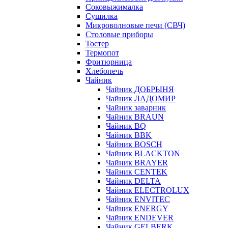
Соковыжималка
Сушилка
Микроволновые печи (СВЧ)
Столовые приборы
Тостер
Термопот
Фритюрница
Хлебопечь
Чайник
Чайник ДОБРЫНЯ
Чайник ЛАДОМИР
Чайник заварник
Чайник BRAUN
Чайник BQ
Чайник BBK
Чайник BOSCH
Чайник BLACKTON
Чайник BRAYER
Чайник CENTEK
Чайник DELTA
Чайник ELECTROLUX
Чайник ENVITEC
Чайник ENERGY
Чайник ENDEVER
Чайник GELBERK