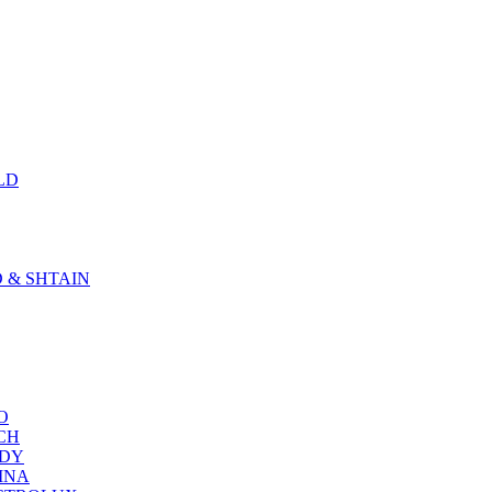
LD
D & SHTAIN
KO
SCH
NDY
RINA