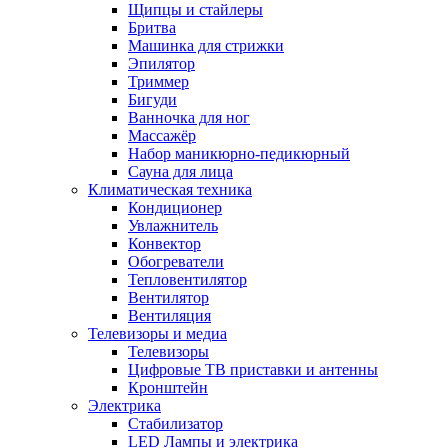
Щипцы и стайлеры
Бритва
Машинка для стрижки
Эпилятор
Триммер
Бигуди
Ванночка для ног
Массажёр
Набор маникюрно-педикюрный
Сауна для лица
Климатическая техника
Кондиционер
Увлажнитель
Конвектор
Обогреватели
Тепловентилятор
Вентилятор
Вентиляция
Телевизоры и медиа
Телевизоры
Цифровые ТВ приставки и антенны
Кронштейн
Электрика
Стабилизатор
LED Лампы и электрика