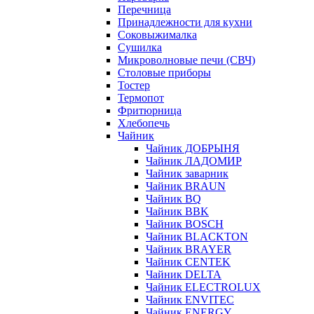
Перечница
Принадлежности для кухни
Соковыжималка
Сушилка
Микроволновые печи (СВЧ)
Столовые приборы
Тостер
Термопот
Фритюрница
Хлебопечь
Чайник
Чайник ДОБРЫНЯ
Чайник ЛАДОМИР
Чайник заварник
Чайник BRAUN
Чайник BQ
Чайник BBK
Чайник BOSCH
Чайник BLACKTON
Чайник BRAYER
Чайник CENTEK
Чайник DELTA
Чайник ELECTROLUX
Чайник ENVITEC
Чайник ENERGY