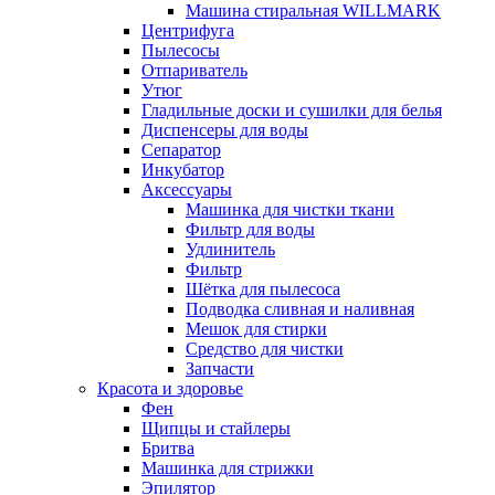
Машина стиральная WILLMARK
Центрифуга
Пылесосы
Отпариватель
Утюг
Гладильные доски и сушилки для белья
Диспенсеры для воды
Сепаратор
Инкубатор
Аксессуары
Машинка для чистки ткани
Фильтр для воды
Удлинитель
Фильтр
Шётка для пылесоса
Подводка сливная и наливная
Мешок для стирки
Средство для чистки
Запчасти
Красота и здоровье
Фен
Щипцы и стайлеры
Бритва
Машинка для стрижки
Эпилятор