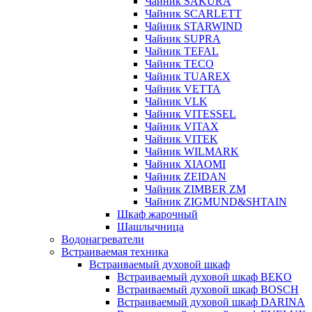
Чайник SAKURA
Чайник SCARLETT
Чайник STARWIND
Чайник SUPRA
Чайник TEFAL
Чайник TECO
Чайник TUAREX
Чайник VETTA
Чайник VLK
Чайник VITESSEL
Чайник VITAX
Чайник VITEK
Чайник WILMARK
Чайник XIAOMI
Чайник ZEIDAN
Чайник ZIMBER ZM
Чайник ZIGMUND&SHTAIN
Шкаф жарочный
Шашлычница
Водонагреватели
Встраиваемая техника
Встраиваемый духовой шкаф
Встраиваемый духовой шкаф BEKO
Встраиваемый духовой шкаф BOSCH
Встраиваемый духовой шкаф DARINA