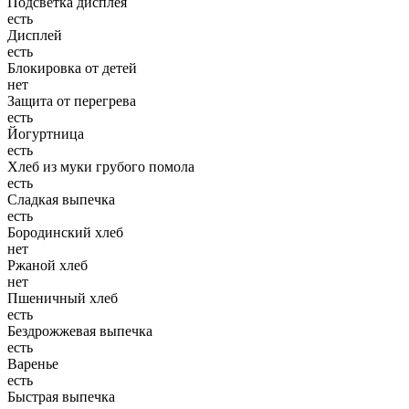
Подсветка дисплея
есть
Дисплей
есть
Блокировка от детей
нет
Защита от перегрева
есть
Йогуртница
есть
Хлеб из муки грубого помола
есть
Сладкая выпечка
есть
Бородинский хлеб
нет
Ржаной хлеб
нет
Пшеничный хлеб
есть
Бездрожжевая выпечка
есть
Варенье
есть
Быстрая выпечка