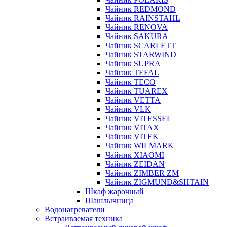
Чайник REDMOND
Чайник RAINSTAHL
Чайник RENOVA
Чайник SAKURA
Чайник SCARLETT
Чайник STARWIND
Чайник SUPRA
Чайник TEFAL
Чайник TECO
Чайник TUAREX
Чайник VETTA
Чайник VLK
Чайник VITESSEL
Чайник VITAX
Чайник VITEK
Чайник WILMARK
Чайник XIAOMI
Чайник ZEIDAN
Чайник ZIMBER ZM
Чайник ZIGMUND&SHTAIN
Шкаф жарочный
Шашлычница
Водонагреватели
Встраиваемая техника