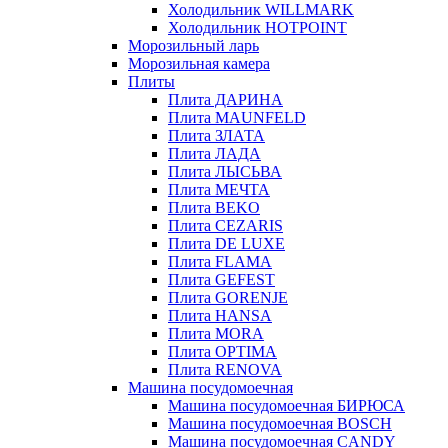
Холодильник WILLMARK
Холодильник HOTPOINT
Морозильный ларь
Морозильная камера
Плиты
Плита ДАРИНА
Плита MAUNFELD
Плита ЗЛАТА
Плита ЛАДА
Плита ЛЫСЬВА
Плита МЕЧТА
Плита BEKO
Плита CEZARIS
Плита DE LUXE
Плита FLAMA
Плита GEFEST
Плита GORENJE
Плита HANSA
Плита MORA
Плита OPTIMA
Плита RENOVA
Машина посудомоечная
Машина посудомоечная БИРЮСА
Машина посудомоечная BOSCH
Машина посудомоечная CANDY