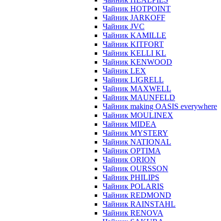
Чайник HOTPOINT
Чайник JARKOFF
Чайник JVC
Чайник KAMILLE
Чайник KITFORT
Чайник KELLI KL
Чайник KENWOOD
Чайник LEX
Чайник LIGRELL
Чайник MAXWELL
Чайник MAUNFELD
Чайник making OASIS everywhere
Чайник MOULINEX
Чайник MIDEA
Чайник MYSTERY
Чайник NATIONAL
Чайник OPTIMA
Чайник ORION
Чайник OURSSON
Чайник PHILIPS
Чайник POLARIS
Чайник REDMOND
Чайник RAINSTAHL
Чайник RENOVA