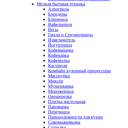
Мелкая бытовая техника
Аэрогриль
Блендеры
Блинница
Вафельница
Весы
Грили и Сендвичницы
Измельчитель
Йогуртница
Кофемашина
Кофеварка
Кофемолка
Кастрюля
Комбайн кухонный,процессоры
Мясорубки
Миксер
Мультиварка
Мороженица
Овощерезка
Плитка настольная
Пароварка
Перечница
Принадлежности для кухни
Соковыжималка
Сушилка