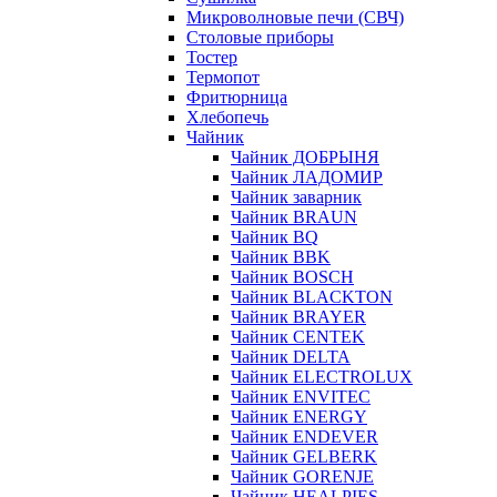
Микроволновые печи (СВЧ)
Столовые приборы
Тостер
Термопот
Фритюрница
Хлебопечь
Чайник
Чайник ДОБРЫНЯ
Чайник ЛАДОМИР
Чайник заварник
Чайник BRAUN
Чайник BQ
Чайник BBK
Чайник BOSCH
Чайник BLACKTON
Чайник BRAYER
Чайник CENTEK
Чайник DELTA
Чайник ELECTROLUX
Чайник ENVITEC
Чайник ENERGY
Чайник ENDEVER
Чайник GELBERK
Чайник GORENJE
Чайник HEALPIES