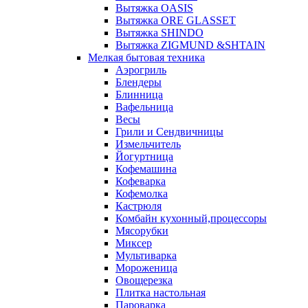
Вытяжка OASIS
Вытяжка ORE GLASSET
Вытяжка SHINDO
Вытяжка ZIGMUND &SHTAIN
Мелкая бытовая техника
Аэрогриль
Блендеры
Блинница
Вафельница
Весы
Грили и Сендвичницы
Измельчитель
Йогуртница
Кофемашина
Кофеварка
Кофемолка
Кастрюля
Комбайн кухонный,процессоры
Мясорубки
Миксер
Мультиварка
Мороженица
Овощерезка
Плитка настольная
Пароварка