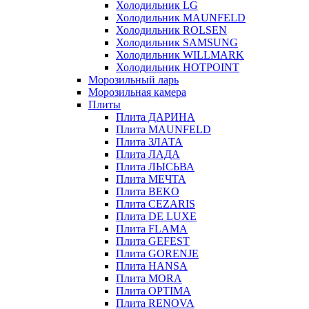
Холодильник LG
Холодильник MAUNFELD
Холодильник ROLSEN
Холодильник SAMSUNG
Холодильник WILLMARK
Холодильник HOTPOINT
Морозильный ларь
Морозильная камера
Плиты
Плита ДАРИНА
Плита MAUNFELD
Плита ЗЛАТА
Плита ЛАДА
Плита ЛЫСЬВА
Плита МЕЧТА
Плита BEKO
Плита CEZARIS
Плита DE LUXE
Плита FLAMA
Плита GEFEST
Плита GORENJE
Плита HANSA
Плита MORA
Плита OPTIMA
Плита RENOVA