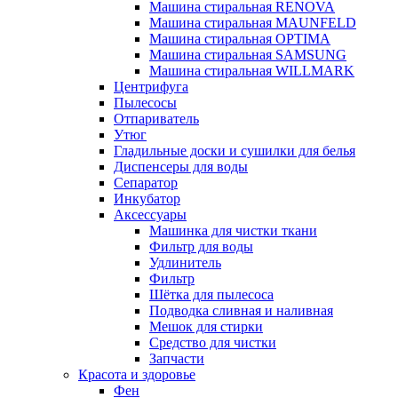
Машина стиральная RENOVA
Машина стиральная MAUNFELD
Машина стиральная OPTIMA
Машина стиральная SAMSUNG
Машина стиральная WILLMARK
Центрифуга
Пылесосы
Отпариватель
Утюг
Гладильные доски и сушилки для белья
Диспенсеры для воды
Сепаратор
Инкубатор
Аксессуары
Машинка для чистки ткани
Фильтр для воды
Удлинитель
Фильтр
Шётка для пылесоса
Подводка сливная и наливная
Мешок для стирки
Средство для чистки
Запчасти
Красота и здоровье
Фен