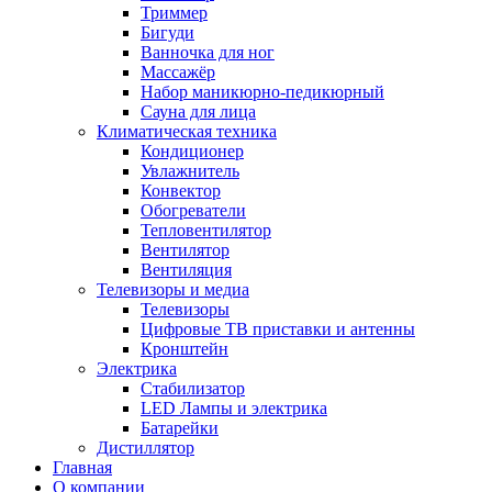
Триммер
Бигуди
Ванночка для ног
Массажёр
Набор маникюрно-педикюрный
Сауна для лица
Климатическая техника
Кондиционер
Увлажнитель
Конвектор
Обогреватели
Тепловентилятор
Вентилятор
Вентиляция
Телевизоры и медиа
Телевизоры
Цифровые ТВ приставки и антенны
Кронштейн
Электрика
Стабилизатор
LED Лампы и электрика
Батарейки
Дистиллятор
Главная
О компании