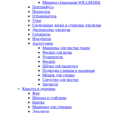
Машина стиральная WILLMARK
Центрифуга
Пылесосы
Отпариватель
Утюг
Гладильные доски и сушилки для белья
Диспенсеры для воды
Сепаратор
Инкубатор
Аксессуары
Машинка для чистки ткани
Фильтр для воды
Удлинитель
Фильтр
Шётка для пылесоса
Подводка сливная и наливная
Мешок для стирки
Средство для чистки
Запчасти
Красота и здоровье
Фен
Щипцы и стайлеры
Бритва
Машинка для стрижки
Эпилятор