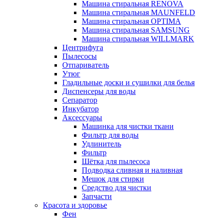
Машина стиральная RENOVA
Машина стиральная MAUNFELD
Машина стиральная OPTIMA
Машина стиральная SAMSUNG
Машина стиральная WILLMARK
Центрифуга
Пылесосы
Отпариватель
Утюг
Гладильные доски и сушилки для белья
Диспенсеры для воды
Сепаратор
Инкубатор
Аксессуары
Машинка для чистки ткани
Фильтр для воды
Удлинитель
Фильтр
Шётка для пылесоса
Подводка сливная и наливная
Мешок для стирки
Средство для чистки
Запчасти
Красота и здоровье
Фен