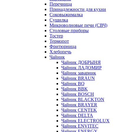
Перечница
Принадлежности для кухни
Соковыжималка
Сушилка
Микроволновые печи (СВЧ)
Столовые приборы
Тостер
Термопот
Фритюрница
Хлебопечь
Чайник
Чайник ДОБРЫНЯ
Чайник ЛАДОМИР
Чайник заварник
Чайник BRAUN
Чайник BQ
Чайник BBK
Чайник BOSCH
Чайник BLACKTON
Чайник BRAYER
Чайник CENTEK
Чайник DELTA
Чайник ELECTROLUX
Чайник ENVITEC
Чайник ENERGY