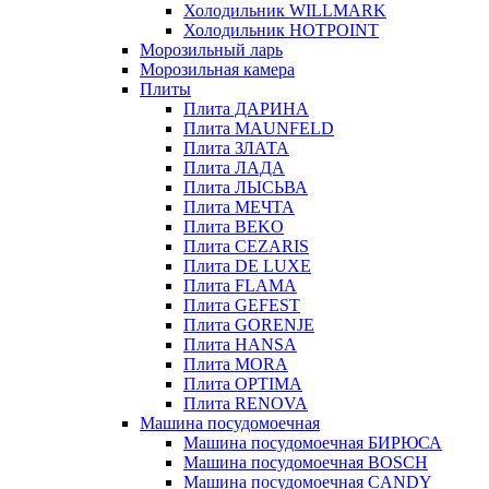
Холодильник WILLMARK
Холодильник HOTPOINT
Морозильный ларь
Морозильная камера
Плиты
Плита ДАРИНА
Плита MAUNFELD
Плита ЗЛАТА
Плита ЛАДА
Плита ЛЫСЬВА
Плита МЕЧТА
Плита BEKO
Плита CEZARIS
Плита DE LUXE
Плита FLAMA
Плита GEFEST
Плита GORENJE
Плита HANSA
Плита MORA
Плита OPTIMA
Плита RENOVA
Машина посудомоечная
Машина посудомоечная БИРЮСА
Машина посудомоечная BOSCH
Машина посудомоечная CANDY