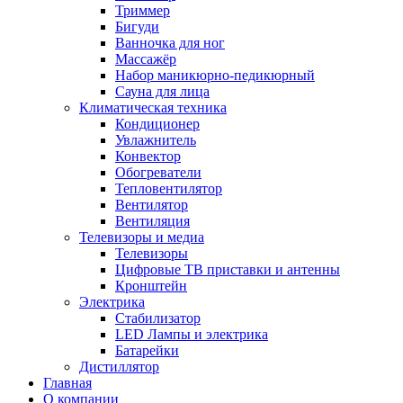
Триммер
Бигуди
Ванночка для ног
Массажёр
Набор маникюрно-педикюрный
Сауна для лица
Климатическая техника
Кондиционер
Увлажнитель
Конвектор
Обогреватели
Тепловентилятор
Вентилятор
Вентиляция
Телевизоры и медиа
Телевизоры
Цифровые ТВ приставки и антенны
Кронштейн
Электрика
Стабилизатор
LED Лампы и электрика
Батарейки
Дистиллятор
Главная
О компании