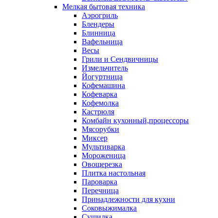
Мелкая бытовая техника
Аэрогриль
Блендеры
Блинница
Вафельница
Весы
Грили и Сендвичницы
Измельчитель
Йогуртница
Кофемашина
Кофеварка
Кофемолка
Кастрюля
Комбайн кухонный,процессоры
Мясорубки
Миксер
Мультиварка
Мороженица
Овощерезка
Плитка настольная
Пароварка
Перечница
Принадлежности для кухни
Соковыжималка
Сушилка