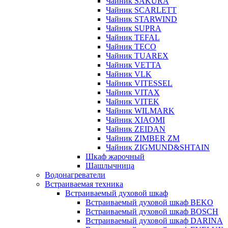
Чайник SAKURA
Чайник SCARLETT
Чайник STARWIND
Чайник SUPRA
Чайник TEFAL
Чайник TECO
Чайник TUAREX
Чайник VETTA
Чайник VLK
Чайник VITESSEL
Чайник VITAX
Чайник VITEK
Чайник WILMARK
Чайник XIAOMI
Чайник ZEIDAN
Чайник ZIMBER ZM
Чайник ZIGMUND&SHTAIN
Шкаф жарочный
Шашлычница
Водонагреватели
Встраиваемая техника
Встраиваемый духовой шкаф
Встраиваемый духовой шкаф BEKO
Встраиваемый духовой шкаф BOSCH
Встраиваемый духовой шкаф DARINA