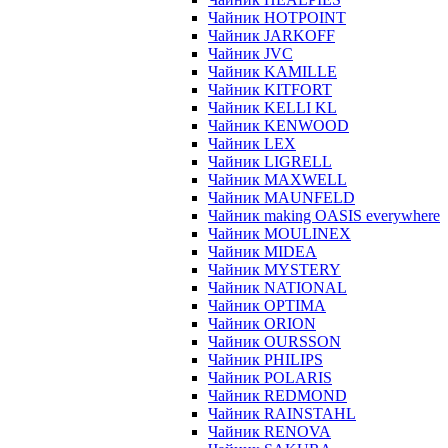
Чайник HOTPOINT
Чайник JARKOFF
Чайник JVC
Чайник KAMILLE
Чайник KITFORT
Чайник KELLI KL
Чайник KENWOOD
Чайник LEX
Чайник LIGRELL
Чайник MAXWELL
Чайник MAUNFELD
Чайник making OASIS everywhere
Чайник MOULINEX
Чайник MIDEA
Чайник MYSTERY
Чайник NATIONAL
Чайник OPTIMA
Чайник ORION
Чайник OURSSON
Чайник PHILIPS
Чайник POLARIS
Чайник REDMOND
Чайник RAINSTAHL
Чайник RENOVA