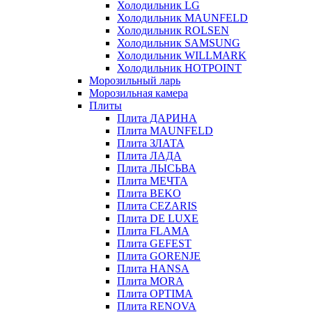
Холодильник LG
Холодильник MAUNFELD
Холодильник ROLSEN
Холодильник SAMSUNG
Холодильник WILLMARK
Холодильник HOTPOINT
Морозильный ларь
Морозильная камера
Плиты
Плита ДАРИНА
Плита MAUNFELD
Плита ЗЛАТА
Плита ЛАДА
Плита ЛЫСЬВА
Плита МЕЧТА
Плита BEKO
Плита CEZARIS
Плита DE LUXE
Плита FLAMA
Плита GEFEST
Плита GORENJE
Плита HANSA
Плита MORA
Плита OPTIMA
Плита RENOVA