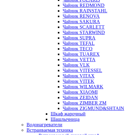
Чайник REDMOND
Чайник RAINSTAHL
Чайник RENOVA
Чайник SAKURA
Чайник SCARLETT
Чайник STARWIND
Чайник SUPRA
Чайник TEFAL
Чайник TECO
Чайник TUAREX
Чайник VETTA
Чайник VLK
Чайник VITESSEL
Чайник VITAX
Чайник VITEK
Чайник WILMARK
Чайник XIAOMI
Чайник ZEIDAN
Чайник ZIMBER ZM
Чайник ZIGMUND&SHTAIN
Шкаф жарочный
Шашлычница
Водонагреватели
Встраиваемая техника