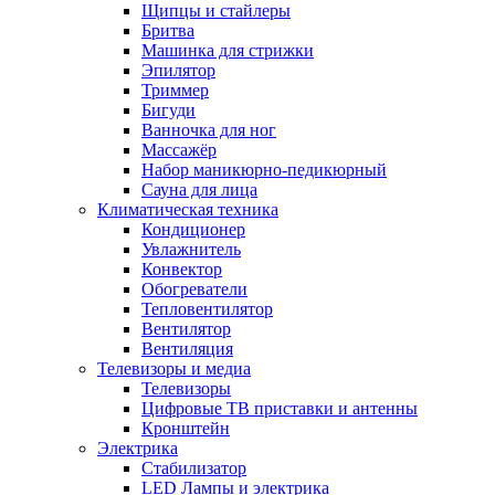
Щипцы и стайлеры
Бритва
Машинка для стрижки
Эпилятор
Триммер
Бигуди
Ванночка для ног
Массажёр
Набор маникюрно-педикюрный
Сауна для лица
Климатическая техника
Кондиционер
Увлажнитель
Конвектор
Обогреватели
Тепловентилятор
Вентилятор
Вентиляция
Телевизоры и медиа
Телевизоры
Цифровые ТВ приставки и антенны
Кронштейн
Электрика
Стабилизатор
LED Лампы и электрика