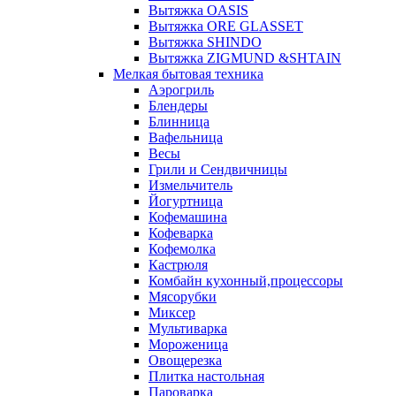
Вытяжка OASIS
Вытяжка ORE GLASSET
Вытяжка SHINDO
Вытяжка ZIGMUND &SHTAIN
Мелкая бытовая техника
Аэрогриль
Блендеры
Блинница
Вафельница
Весы
Грили и Сендвичницы
Измельчитель
Йогуртница
Кофемашина
Кофеварка
Кофемолка
Кастрюля
Комбайн кухонный,процессоры
Мясорубки
Миксер
Мультиварка
Мороженица
Овощерезка
Плитка настольная
Пароварка