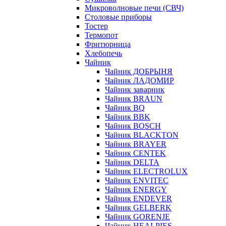
Микроволновые печи (СВЧ)
Столовые приборы
Тостер
Термопот
Фритюрница
Хлебопечь
Чайник
Чайник ДОБРЫНЯ
Чайник ЛАДОМИР
Чайник заварник
Чайник BRAUN
Чайник BQ
Чайник BBK
Чайник BOSCH
Чайник BLACKTON
Чайник BRAYER
Чайник CENTEK
Чайник DELTA
Чайник ELECTROLUX
Чайник ENVITEC
Чайник ENERGY
Чайник ENDEVER
Чайник GELBERK
Чайник GORENJE
Чайник HEALPIES