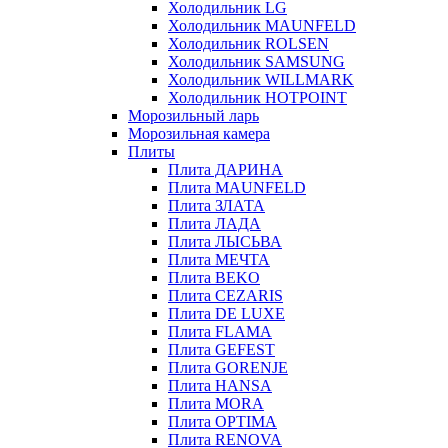
Холодильник LG
Холодильник MAUNFELD
Холодильник ROLSEN
Холодильник SAMSUNG
Холодильник WILLMARK
Холодильник HOTPOINT
Морозильный ларь
Морозильная камера
Плиты
Плита ДАРИНА
Плита MAUNFELD
Плита ЗЛАТА
Плита ЛАДА
Плита ЛЫСЬВА
Плита МЕЧТА
Плита BEKO
Плита CEZARIS
Плита DE LUXE
Плита FLAMA
Плита GEFEST
Плита GORENJE
Плита HANSA
Плита MORA
Плита OPTIMA
Плита RENOVA