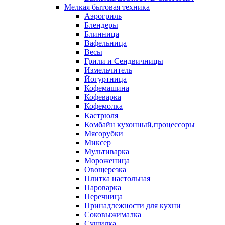
Мелкая бытовая техника
Аэрогриль
Блендеры
Блинница
Вафельница
Весы
Грили и Сендвичницы
Измельчитель
Йогуртница
Кофемашина
Кофеварка
Кофемолка
Кастрюля
Комбайн кухонный,процессоры
Мясорубки
Миксер
Мультиварка
Мороженица
Овощерезка
Плитка настольная
Пароварка
Перечница
Принадлежности для кухни
Соковыжималка
Сушилка