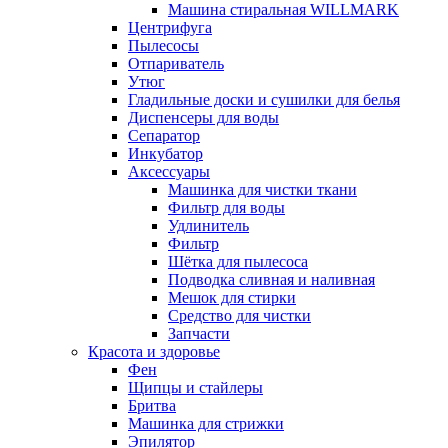
Машина стиральная WILLMARK
Центрифуга
Пылесосы
Отпариватель
Утюг
Гладильные доски и сушилки для белья
Диспенсеры для воды
Сепаратор
Инкубатор
Аксессуары
Машинка для чистки ткани
Фильтр для воды
Удлинитель
Фильтр
Шётка для пылесоса
Подводка сливная и наливная
Мешок для стирки
Средство для чистки
Запчасти
Красота и здоровье
Фен
Щипцы и стайлеры
Бритва
Машинка для стрижки
Эпилятор