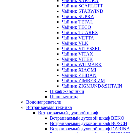
Чайник SAKURA
Чайник SCARLETT
Чайник STARWIND
Чайник SUPRA
Чайник TEFAL
Чайник TECO
Чайник TUAREX
Чайник VETTA
Чайник VLK
Чайник VITESSEL
Чайник VITAX
Чайник VITEK
Чайник WILMARK
Чайник XIAOMI
Чайник ZEIDAN
Чайник ZIMBER ZM
Чайник ZIGMUND&SHTAIN
Шкаф жарочный
Шашлычница
Водонагреватели
Встраиваемая техника
Встраиваемый духовой шкаф
Встраиваемый духовой шкаф BEKO
Встраиваемый духовой шкаф BOSCH
Встраиваемый духовой шкаф DARINA