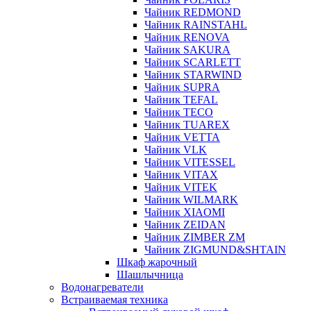
Чайник REDMOND
Чайник RAINSTAHL
Чайник RENOVA
Чайник SAKURA
Чайник SCARLETT
Чайник STARWIND
Чайник SUPRA
Чайник TEFAL
Чайник TECO
Чайник TUAREX
Чайник VETTA
Чайник VLK
Чайник VITESSEL
Чайник VITAX
Чайник VITEK
Чайник WILMARK
Чайник XIAOMI
Чайник ZEIDAN
Чайник ZIMBER ZM
Чайник ZIGMUND&SHTAIN
Шкаф жарочный
Шашлычница
Водонагреватели
Встраиваемая техника