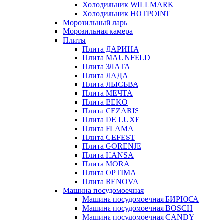
Холодильник WILLMARK
Холодильник HOTPOINT
Морозильный ларь
Морозильная камера
Плиты
Плита ДАРИНА
Плита MAUNFELD
Плита ЗЛАТА
Плита ЛАДА
Плита ЛЫСЬВА
Плита МЕЧТА
Плита BEKO
Плита CEZARIS
Плита DE LUXE
Плита FLAMA
Плита GEFEST
Плита GORENJE
Плита HANSA
Плита MORA
Плита OPTIMA
Плита RENOVA
Машина посудомоечная
Машина посудомоечная БИРЮСА
Машина посудомоечная BOSCH
Машина посудомоечная CANDY