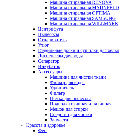
Машина стиральная RENOVA
Машина стиральная MAUNFELD
Машина стиральная OPTIMA
Машина стиральная SAMSUNG
Машина стиральная WILLMARK
Центрифуга
Пылесосы
Отпариватель
Утюг
Гладильные доски и сушилки для белья
Диспенсеры для воды
Сепаратор
Инкубатор
Аксессуары
Машинка для чистки ткани
Фильтр для воды
Удлинитель
Фильтр
Шётка для пылесоса
Подводка сливная и наливная
Мешок для стирки
Средство для чистки
Запчасти
Красота и здоровье
Фен