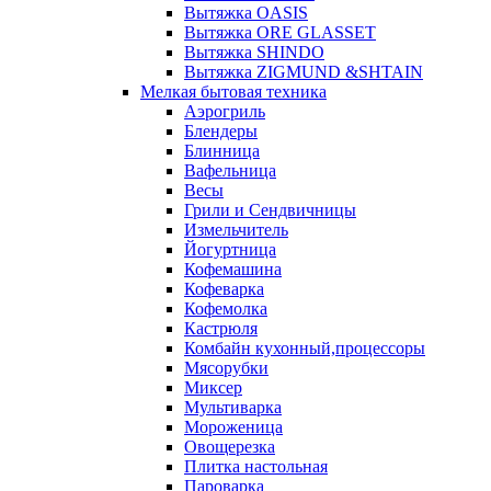
Вытяжка OASIS
Вытяжка ORE GLASSET
Вытяжка SHINDO
Вытяжка ZIGMUND &SHTAIN
Мелкая бытовая техника
Аэрогриль
Блендеры
Блинница
Вафельница
Весы
Грили и Сендвичницы
Измельчитель
Йогуртница
Кофемашина
Кофеварка
Кофемолка
Кастрюля
Комбайн кухонный,процессоры
Мясорубки
Миксер
Мультиварка
Мороженица
Овощерезка
Плитка настольная
Пароварка