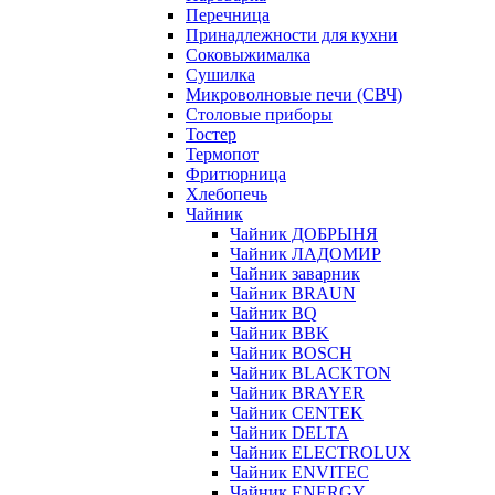
Перечница
Принадлежности для кухни
Соковыжималка
Сушилка
Микроволновые печи (СВЧ)
Столовые приборы
Тостер
Термопот
Фритюрница
Хлебопечь
Чайник
Чайник ДОБРЫНЯ
Чайник ЛАДОМИР
Чайник заварник
Чайник BRAUN
Чайник BQ
Чайник BBK
Чайник BOSCH
Чайник BLACKTON
Чайник BRAYER
Чайник CENTEK
Чайник DELTA
Чайник ELECTROLUX
Чайник ENVITEC
Чайник ENERGY