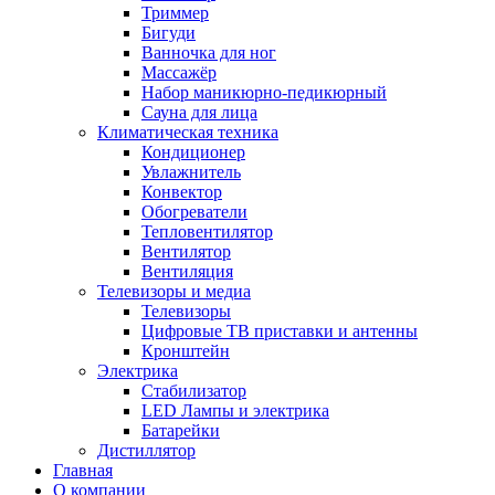
Триммер
Бигуди
Ванночка для ног
Массажёр
Набор маникюрно-педикюрный
Сауна для лица
Климатическая техника
Кондиционер
Увлажнитель
Конвектор
Обогреватели
Тепловентилятор
Вентилятор
Вентиляция
Телевизоры и медиа
Телевизоры
Цифровые ТВ приставки и антенны
Кронштейн
Электрика
Стабилизатор
LED Лампы и электрика
Батарейки
Дистиллятор
Главная
О компании