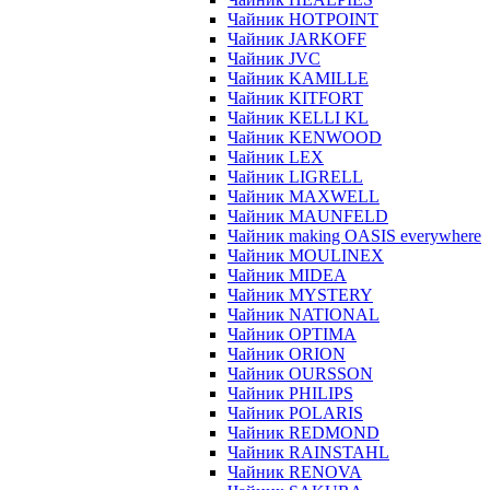
Чайник HOTPOINT
Чайник JARKOFF
Чайник JVC
Чайник KAMILLE
Чайник KITFORT
Чайник KELLI KL
Чайник KENWOOD
Чайник LEX
Чайник LIGRELL
Чайник MAXWELL
Чайник MAUNFELD
Чайник making OASIS everywhere
Чайник MOULINEX
Чайник MIDEA
Чайник MYSTERY
Чайник NATIONAL
Чайник OPTIMA
Чайник ORION
Чайник OURSSON
Чайник PHILIPS
Чайник POLARIS
Чайник REDMOND
Чайник RAINSTAHL
Чайник RENOVA