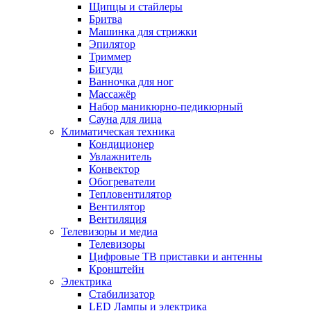
Щипцы и стайлеры
Бритва
Машинка для стрижки
Эпилятор
Триммер
Бигуди
Ванночка для ног
Массажёр
Набор маникюрно-педикюрный
Сауна для лица
Климатическая техника
Кондиционер
Увлажнитель
Конвектор
Обогреватели
Тепловентилятор
Вентилятор
Вентиляция
Телевизоры и медиа
Телевизоры
Цифровые ТВ приставки и антенны
Кронштейн
Электрика
Стабилизатор
LED Лампы и электрика