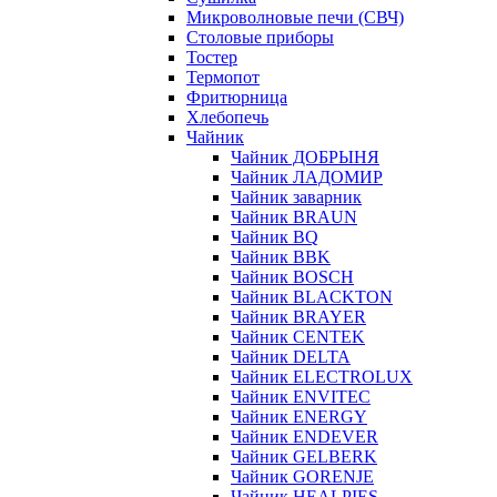
Микроволновые печи (СВЧ)
Столовые приборы
Тостер
Термопот
Фритюрница
Хлебопечь
Чайник
Чайник ДОБРЫНЯ
Чайник ЛАДОМИР
Чайник заварник
Чайник BRAUN
Чайник BQ
Чайник BBK
Чайник BOSCH
Чайник BLACKTON
Чайник BRAYER
Чайник CENTEK
Чайник DELTA
Чайник ELECTROLUX
Чайник ENVITEC
Чайник ENERGY
Чайник ENDEVER
Чайник GELBERK
Чайник GORENJE
Чайник HEALPIES