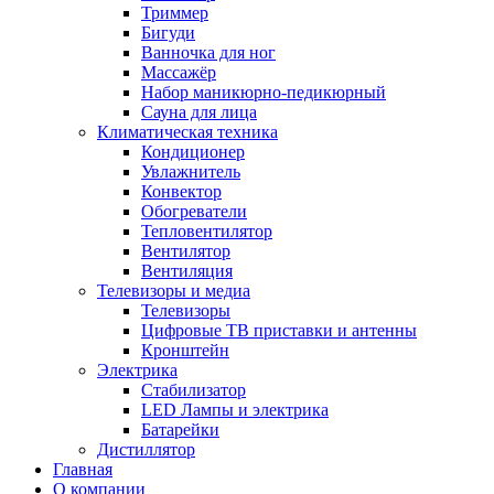
Триммер
Бигуди
Ванночка для ног
Массажёр
Набор маникюрно-педикюрный
Сауна для лица
Климатическая техника
Кондиционер
Увлажнитель
Конвектор
Обогреватели
Тепловентилятор
Вентилятор
Вентиляция
Телевизоры и медиа
Телевизоры
Цифровые ТВ приставки и антенны
Кронштейн
Электрика
Стабилизатор
LED Лампы и электрика
Батарейки
Дистиллятор
Главная
О компании