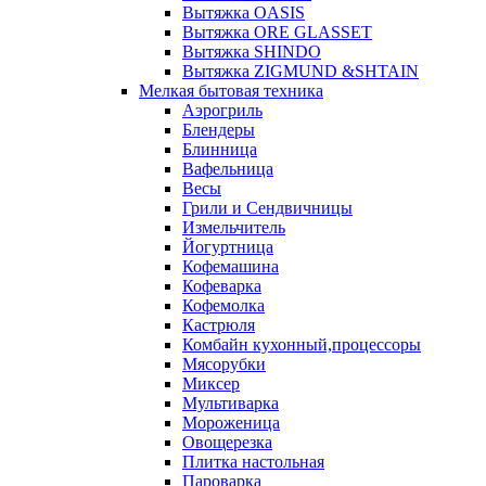
Вытяжка OASIS
Вытяжка ORE GLASSET
Вытяжка SHINDO
Вытяжка ZIGMUND &SHTAIN
Мелкая бытовая техника
Аэрогриль
Блендеры
Блинница
Вафельница
Весы
Грили и Сендвичницы
Измельчитель
Йогуртница
Кофемашина
Кофеварка
Кофемолка
Кастрюля
Комбайн кухонный,процессоры
Мясорубки
Миксер
Мультиварка
Мороженица
Овощерезка
Плитка настольная
Пароварка