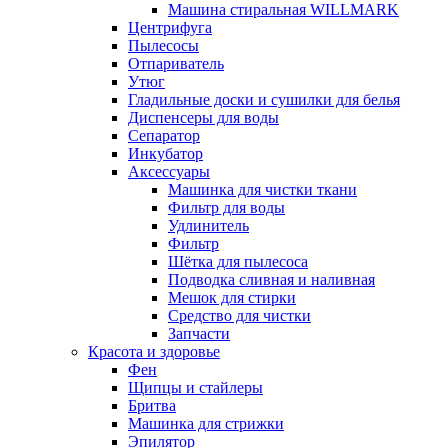
Машина стиральная WILLMARK
Центрифуга
Пылесосы
Отпариватель
Утюг
Гладильные доски и сушилки для белья
Диспенсеры для воды
Сепаратор
Инкубатор
Аксессуары
Машинка для чистки ткани
Фильтр для воды
Удлинитель
Фильтр
Шётка для пылесоса
Подводка сливная и наливная
Мешок для стирки
Средство для чистки
Запчасти
Красота и здоровье
Фен
Щипцы и стайлеры
Бритва
Машинка для стрижки
Эпилятор