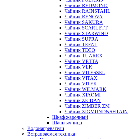
Чайник REDMOND
Чайник RAINSTAHL
Чайник RENOVA
Чайник SAKURA
Чайник SCARLETT
Чайник STARWIND
Чайник SUPRA
Чайник TEFAL
Чайник TECO
Чайник TUAREX
Чайник VETTA
Чайник VLK
Чайник VITESSEL
Чайник VITAX
Чайник VITEK
Чайник WILMARK
Чайник XIAOMI
Чайник ZEIDAN
Чайник ZIMBER ZM
Чайник ZIGMUND&SHTAIN
Шкаф жарочный
Шашлычница
Водонагреватели
Встраиваемая техника