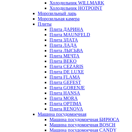
Холодильник WILLMARK
Холодильник HOTPOINT
Морозильный ларь
Морозильная камера
Плиты
Плита ДАРИНА
Плита MAUNFELD
Плита ЗЛАТА
Плита ЛАДА
Плита ЛЫСЬВА
Плита МЕЧТА
Плита BEKO
Плита CEZARIS
Плита DE LUXE
Плита FLAMA
Плита GEFEST
Плита GORENJE
Плита HANSA
Плита MORA
Плита OPTIMA
Плита RENOVA
Машина посудомоечная
Машина посудомоечная БИРЮСА
Машина посудомоечная BOSCH
Машина посудомоечная CANDY