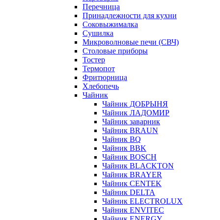
Перечница
Принадлежности для кухни
Соковыжималка
Сушилка
Микроволновые печи (СВЧ)
Столовые приборы
Тостер
Термопот
Фритюрница
Хлебопечь
Чайник
Чайник ДОБРЫНЯ
Чайник ЛАДОМИР
Чайник заварник
Чайник BRAUN
Чайник BQ
Чайник BBK
Чайник BOSCH
Чайник BLACKTON
Чайник BRAYER
Чайник CENTEK
Чайник DELTA
Чайник ELECTROLUX
Чайник ENVITEC
Чайник ENERGY