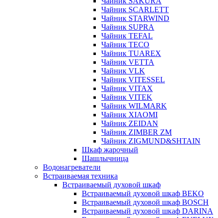
Чайник SAKURA
Чайник SCARLETT
Чайник STARWIND
Чайник SUPRA
Чайник TEFAL
Чайник TECO
Чайник TUAREX
Чайник VETTA
Чайник VLK
Чайник VITESSEL
Чайник VITAX
Чайник VITEK
Чайник WILMARK
Чайник XIAOMI
Чайник ZEIDAN
Чайник ZIMBER ZM
Чайник ZIGMUND&SHTAIN
Шкаф жарочный
Шашлычница
Водонагреватели
Встраиваемая техника
Встраиваемый духовой шкаф
Встраиваемый духовой шкаф BEKO
Встраиваемый духовой шкаф BOSCH
Встраиваемый духовой шкаф DARINA