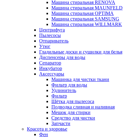
Машина стиральная RENOVA
Машина стиральная MAUNFELD
Машина стиральная OPTIMA
Машина стиральная SAMSUNG
Машина стиральная WILLMARK
Центрифуга
Пылесосы
Отпариватель
Утюг
Гладильные доски и сушилки для белья
Диспенсеры для воды
Сепаратор
Инкубатор
Аксессуары
Машинка для чистки ткани
Фильтр для воды
Удлинитель
Фильтр
Шётка для пылесоса
Подводка сливная и наливная
Мешок для стирки
Средство для чистки
Запчасти
Красота и здоровье
Фен