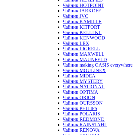
Чайник HOTPOINT
Чайник JARKOFF
Чайник JVC
Чайник KAMILLE
Чайник KITFORT
Чайник KELLI KL
Чайник KENWOOD
Чайник LEX
Чайник LIGRELL
Чайник MAXWELL
Чайник MAUNFELD
Чайник making OASIS everywhere
Чайник MOULINEX
Чайник MIDEA
Чайник MYSTERY
Чайник NATIONAL
Чайник OPTIMA
Чайник ORION
Чайник OURSSON
Чайник PHILIPS
Чайник POLARIS
Чайник REDMOND
Чайник RAINSTAHL
Чайник RENOVA