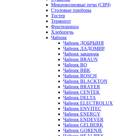
Микроволновые печи (СВЧ)
Столовые приборы
Тостер
Термопот
Фритюрница
Хлебопечь
Чайник
Чайник ДОБРЫНЯ
Чайник ЛАДОМИР
Чайник заварник
Чайник BRAUN
Чайник BQ
Чайник BBK
Чайник BOSCH
Чайник BLACKTON
Чайник BRAYER
Чайник CENTEK
Чайник DELTA
Чайник ELECTROLUX
Чайник ENVITEC
Чайник ENERGY
Чайник ENDEVER
Чайник GELBERK
Чайник GORENJE
Чайник HEALPIES