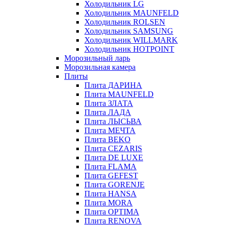
Холодильник LG
Холодильник MAUNFELD
Холодильник ROLSEN
Холодильник SAMSUNG
Холодильник WILLMARK
Холодильник HOTPOINT
Морозильный ларь
Морозильная камера
Плиты
Плита ДАРИНА
Плита MAUNFELD
Плита ЗЛАТА
Плита ЛАДА
Плита ЛЫСЬВА
Плита МЕЧТА
Плита BEKO
Плита CEZARIS
Плита DE LUXE
Плита FLAMA
Плита GEFEST
Плита GORENJE
Плита HANSA
Плита MORA
Плита OPTIMA
Плита RENOVA