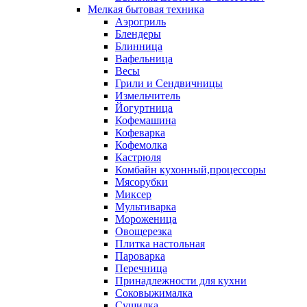
Мелкая бытовая техника
Аэрогриль
Блендеры
Блинница
Вафельница
Весы
Грили и Сендвичницы
Измельчитель
Йогуртница
Кофемашина
Кофеварка
Кофемолка
Кастрюля
Комбайн кухонный,процессоры
Мясорубки
Миксер
Мультиварка
Мороженица
Овощерезка
Плитка настольная
Пароварка
Перечница
Принадлежности для кухни
Соковыжималка
Сушилка