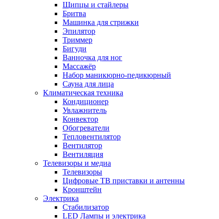
Щипцы и стайлеры
Бритва
Машинка для стрижки
Эпилятор
Триммер
Бигуди
Ванночка для ног
Массажёр
Набор маникюрно-педикюрный
Сауна для лица
Климатическая техника
Кондиционер
Увлажнитель
Конвектор
Обогреватели
Тепловентилятор
Вентилятор
Вентиляция
Телевизоры и медиа
Телевизоры
Цифровые ТВ приставки и антенны
Кронштейн
Электрика
Стабилизатор
LED Лампы и электрика