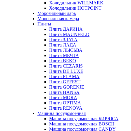
Холодильник WILLMARK
Холодильник HOTPOINT
Морозильный ларь
Морозильная камера
Плиты
Плита ДАРИНА
Плита MAUNFELD
Плита ЗЛАТА
Плита ЛАДА
Плита ЛЫСЬВА
Плита МЕЧТА
Плита BEKO
Плита CEZARIS
Плита DE LUXE
Плита FLAMA
Плита GEFEST
Плита GORENJE
Плита HANSA
Плита MORA
Плита OPTIMA
Плита RENOVA
Машина посудомоечная
Машина посудомоечная БИРЮСА
Машина посудомоечная BOSCH
Машина посудомоечная CANDY