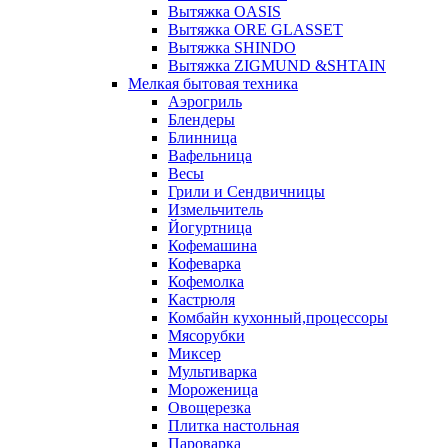
Вытяжка OASIS
Вытяжка ORE GLASSET
Вытяжка SHINDO
Вытяжка ZIGMUND &SHTAIN
Мелкая бытовая техника
Аэрогриль
Блендеры
Блинница
Вафельница
Весы
Грили и Сендвичницы
Измельчитель
Йогуртница
Кофемашина
Кофеварка
Кофемолка
Кастрюля
Комбайн кухонный,процессоры
Мясорубки
Миксер
Мультиварка
Мороженица
Овощерезка
Плитка настольная
Пароварка