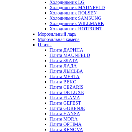
Холодильник LG
Холодильник MAUNFELD
Холодильник ROLSEN
Холодильник SAMSUNG
Холодильник WILLMARK
Холодильник HOTPOINT
Морозильный ларь
Морозильная камера
Плиты
Плита ДАРИНА
Плита MAUNFELD
Плита ЗЛАТА
Плита ЛАДА
Плита ЛЫСЬВА
Плита МЕЧТА
Плита BEKO
Плита CEZARIS
Плита DE LUXE
Плита FLAMA
Плита GEFEST
Плита GORENJE
Плита HANSA
Плита MORA
Плита OPTIMA
Плита RENOVA