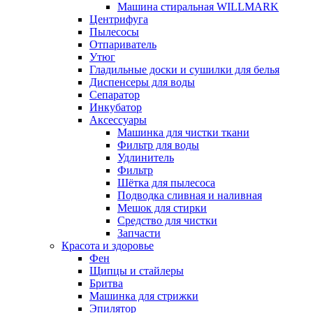
Машина стиральная WILLMARK
Центрифуга
Пылесосы
Отпариватель
Утюг
Гладильные доски и сушилки для белья
Диспенсеры для воды
Сепаратор
Инкубатор
Аксессуары
Машинка для чистки ткани
Фильтр для воды
Удлинитель
Фильтр
Шётка для пылесоса
Подводка сливная и наливная
Мешок для стирки
Средство для чистки
Запчасти
Красота и здоровье
Фен
Щипцы и стайлеры
Бритва
Машинка для стрижки
Эпилятор