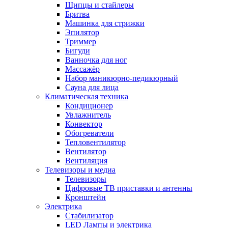
Щипцы и стайлеры
Бритва
Машинка для стрижки
Эпилятор
Триммер
Бигуди
Ванночка для ног
Массажёр
Набор маникюрно-педикюрный
Сауна для лица
Климатическая техника
Кондиционер
Увлажнитель
Конвектор
Обогреватели
Тепловентилятор
Вентилятор
Вентиляция
Телевизоры и медиа
Телевизоры
Цифровые ТВ приставки и антенны
Кронштейн
Электрика
Стабилизатор
LED Лампы и электрика