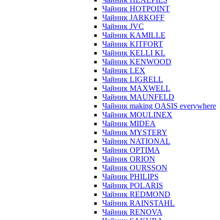
Чайник HOTPOINT
Чайник JARKOFF
Чайник JVC
Чайник KAMILLE
Чайник KITFORT
Чайник KELLI KL
Чайник KENWOOD
Чайник LEX
Чайник LIGRELL
Чайник MAXWELL
Чайник MAUNFELD
Чайник making OASIS everywhere
Чайник MOULINEX
Чайник MIDEA
Чайник MYSTERY
Чайник NATIONAL
Чайник OPTIMA
Чайник ORION
Чайник OURSSON
Чайник PHILIPS
Чайник POLARIS
Чайник REDMOND
Чайник RAINSTAHL
Чайник RENOVA