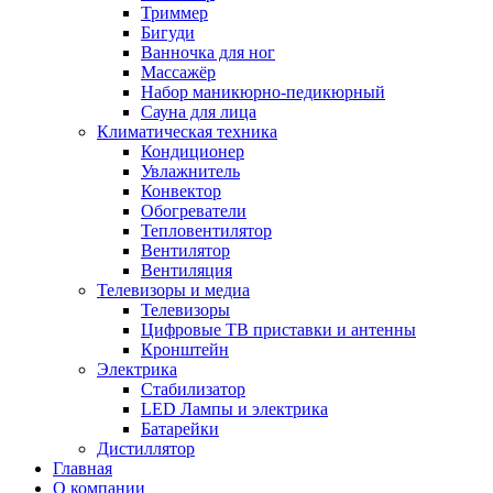
Триммер
Бигуди
Ванночка для ног
Массажёр
Набор маникюрно-педикюрный
Сауна для лица
Климатическая техника
Кондиционер
Увлажнитель
Конвектор
Обогреватели
Тепловентилятор
Вентилятор
Вентиляция
Телевизоры и медиа
Телевизоры
Цифровые ТВ приставки и антенны
Кронштейн
Электрика
Стабилизатор
LED Лампы и электрика
Батарейки
Дистиллятор
Главная
О компании