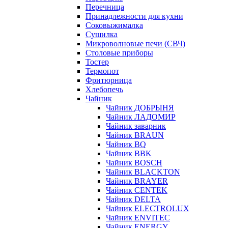
Перечница
Принадлежности для кухни
Соковыжималка
Сушилка
Микроволновые печи (СВЧ)
Столовые приборы
Тостер
Термопот
Фритюрница
Хлебопечь
Чайник
Чайник ДОБРЫНЯ
Чайник ЛАДОМИР
Чайник заварник
Чайник BRAUN
Чайник BQ
Чайник BBK
Чайник BOSCH
Чайник BLACKTON
Чайник BRAYER
Чайник CENTEK
Чайник DELTA
Чайник ELECTROLUX
Чайник ENVITEC
Чайник ENERGY