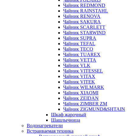
Чайник REDMOND
Чайник RAINSTAHL
Чайник RENOVA
Чайник SAKURA
Чайник SCARLETT
Чайник STARWIND
Чайник SUPRA
Чайник TEFAL
Чайник TECO
Чайник TUAREX
Чайник VETTA
Чайник VLK
Чайник VITESSEL
Чайник VITAX
Чайник VITEK
Чайник WILMARK
Чайник XIAOMI
Чайник ZEIDAN
Чайник ZIMBER ZM
Чайник ZIGMUND&SHTAIN
Шкаф жарочный
Шашлычница
Водонагреватели
Встраиваемая техника