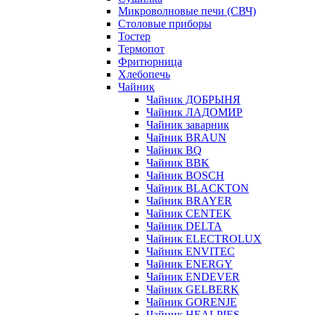
Микроволновые печи (СВЧ)
Столовые приборы
Тостер
Термопот
Фритюрница
Хлебопечь
Чайник
Чайник ДОБРЫНЯ
Чайник ЛАДОМИР
Чайник заварник
Чайник BRAUN
Чайник BQ
Чайник BBK
Чайник BOSCH
Чайник BLACKTON
Чайник BRAYER
Чайник CENTEK
Чайник DELTA
Чайник ELECTROLUX
Чайник ENVITEC
Чайник ENERGY
Чайник ENDEVER
Чайник GELBERK
Чайник GORENJE
Чайник HEALPIES