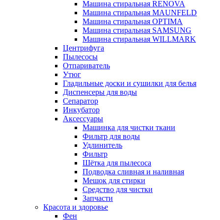
Машина стиральная RENOVA
Машина стиральная MAUNFELD
Машина стиральная OPTIMA
Машина стиральная SAMSUNG
Машина стиральная WILLMARK
Центрифуга
Пылесосы
Отпариватель
Утюг
Гладильные доски и сушилки для белья
Диспенсеры для воды
Сепаратор
Инкубатор
Аксессуары
Машинка для чистки ткани
Фильтр для воды
Удлинитель
Фильтр
Шётка для пылесоса
Подводка сливная и наливная
Мешок для стирки
Средство для чистки
Запчасти
Красота и здоровье
Фен