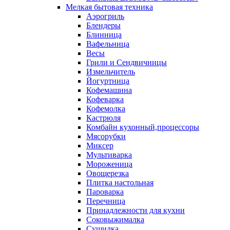
Мелкая бытовая техника
Аэрогриль
Блендеры
Блинница
Вафельница
Весы
Грили и Сендвичницы
Измельчитель
Йогуртница
Кофемашина
Кофеварка
Кофемолка
Кастрюля
Комбайн кухонный,процессоры
Мясорубки
Миксер
Мультиварка
Мороженица
Овощерезка
Плитка настольная
Пароварка
Перечница
Принадлежности для кухни
Соковыжималка
Сушилка