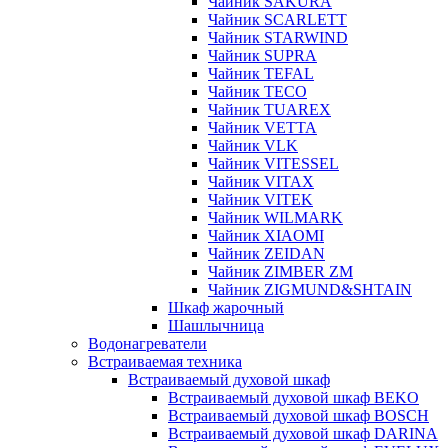
Чайник SAKURA
Чайник SCARLETT
Чайник STARWIND
Чайник SUPRA
Чайник TEFAL
Чайник TECO
Чайник TUAREX
Чайник VETTA
Чайник VLK
Чайник VITESSEL
Чайник VITAX
Чайник VITEK
Чайник WILMARK
Чайник XIAOMI
Чайник ZEIDAN
Чайник ZIMBER ZM
Чайник ZIGMUND&SHTAIN
Шкаф жарочный
Шашлычница
Водонагреватели
Встраиваемая техника
Встраиваемый духовой шкаф
Встраиваемый духовой шкаф BEKO
Встраиваемый духовой шкаф BOSCH
Встраиваемый духовой шкаф DARINA