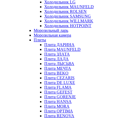
Холодильник LG
Холодильник MAUNFELD
Холодильник ROLSEN
Холодильник SAMSUNG
Холодильник WILLMARK
Холодильник HOTPOINT
Морозильный ларь
Морозильная камера
Плиты
Плита ДАРИНА
Плита MAUNFELD
Плита ЗЛАТА
Плита ЛАДА
Плита ЛЫСЬВА
Плита МЕЧТА
Плита BEKO
Плита CEZARIS
Плита DE LUXE
Плита FLAMA
Плита GEFEST
Плита GORENJE
Плита HANSA
Плита MORA
Плита OPTIMA
Плита RENOVA