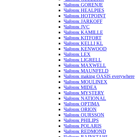
Чайник GORENJE
Чайник HEALPIES
Чайник HOTPOINT
Чайник JARKOFF
Чайник JVC
Чайник KAMILLE
Чайник KITFORT
Чайник KELLI KL
Чайник KENWOOD
Чайник LEX
Чайник LIGRELL
Чайник MAXWELL
Чайник MAUNFELD
Чайник making OASIS everywhere
Чайник MOULINEX
Чайник MIDEA
Чайник MYSTERY
Чайник NATIONAL
Чайник OPTIMA
Чайник ORION
Чайник OURSSON
Чайник PHILIPS
Чайник POLARIS
Чайник REDMOND
Чайник RAINSTAHL