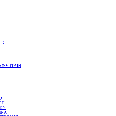
LD
D & SHTAIN
KO
SCH
NDY
RINA