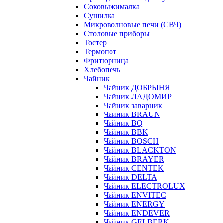
Соковыжималка
Сушилка
Микроволновые печи (СВЧ)
Столовые приборы
Тостер
Термопот
Фритюрница
Хлебопечь
Чайник
Чайник ДОБРЫНЯ
Чайник ЛАДОМИР
Чайник заварник
Чайник BRAUN
Чайник BQ
Чайник BBK
Чайник BOSCH
Чайник BLACKTON
Чайник BRAYER
Чайник CENTEK
Чайник DELTA
Чайник ELECTROLUX
Чайник ENVITEC
Чайник ENERGY
Чайник ENDEVER
Чайник GELBERK