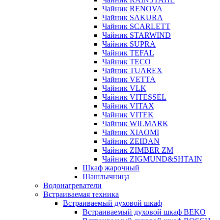
Чайник RENOVA
Чайник SAKURA
Чайник SCARLETT
Чайник STARWIND
Чайник SUPRA
Чайник TEFAL
Чайник TECO
Чайник TUAREX
Чайник VETTA
Чайник VLK
Чайник VITESSEL
Чайник VITAX
Чайник VITEK
Чайник WILMARK
Чайник XIAOMI
Чайник ZEIDAN
Чайник ZIMBER ZM
Чайник ZIGMUND&SHTAIN
Шкаф жарочный
Шашлычница
Водонагреватели
Встраиваемая техника
Встраиваемый духовой шкаф
Встраиваемый духовой шкаф BEKO