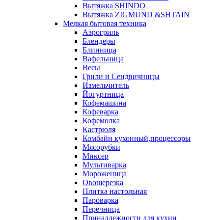
Вытяжка SHINDO
Вытяжка ZIGMUND &SHTAIN
Мелкая бытовая техника
Аэрогриль
Блендеры
Блинница
Вафельница
Весы
Грили и Сендвичницы
Измельчитель
Йогуртница
Кофемашина
Кофеварка
Кофемолка
Кастрюля
Комбайн кухонный,процессоры
Мясорубки
Миксер
Мультиварка
Мороженица
Овощерезка
Плитка настольная
Пароварка
Перечница
Принадлежности для кухни