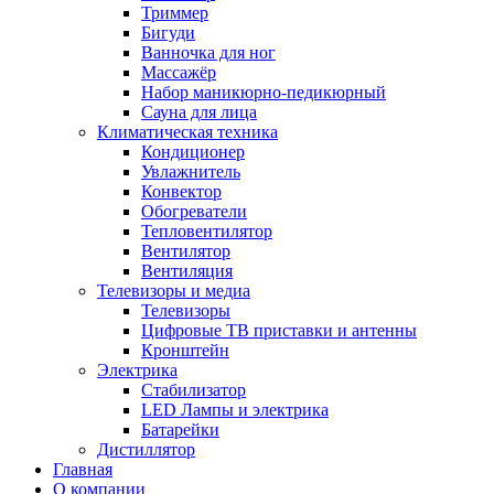
Триммер
Бигуди
Ванночка для ног
Массажёр
Набор маникюрно-педикюрный
Сауна для лица
Климатическая техника
Кондиционер
Увлажнитель
Конвектор
Обогреватели
Тепловентилятор
Вентилятор
Вентиляция
Телевизоры и медиа
Телевизоры
Цифровые ТВ приставки и антенны
Кронштейн
Электрика
Стабилизатор
LED Лампы и электрика
Батарейки
Дистиллятор
Главная
О компании