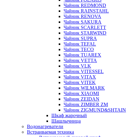
Чайник REDMOND
Чайник RAINSTAHL
Чайник RENOVA
Чайник SAKURA
Чайник SCARLETT
Чайник STARWIND
Чайник SUPRA
Чайник TEFAL
Чайник TECO
Чайник TUAREX
Чайник VETTA
Чайник VLK
Чайник VITESSEL
Чайник VITAX
Чайник VITEK
Чайник WILMARK
Чайник XIAOMI
Чайник ZEIDAN
Чайник ZIMBER ZM
Чайник ZIGMUND&SHTAIN
Шкаф жарочный
Шашлычница
Водонагреватели
Встраиваемая техника