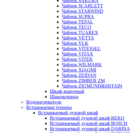
Чайник SAKURA
Чайник SCARLETT
Чайник STARWIND
Чайник SUPRA
Чайник TEFAL
Чайник TECO
Чайник TUAREX
Чайник VETTA
Чайник VLK
Чайник VITESSEL
Чайник VITAX
Чайник VITEK
Чайник WILMARK
Чайник XIAOMI
Чайник ZEIDAN
Чайник ZIMBER ZM
Чайник ZIGMUND&SHTAIN
Шкаф жарочный
Шашлычница
Водонагреватели
Встраиваемая техника
Встраиваемый духовой шкаф
Встраиваемый духовой шкаф BEKO
Встраиваемый духовой шкаф BOSCH
Встраиваемый духовой шкаф DARINA