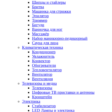
Щипцы и стайлеры
Бритва
Машинка для стрижки
Эпилятор
Триммер
Бигуди
Ванночка для ног
Массажёр
Набор маникюрно-педикюрный
Сауна для лица
Климатическая техника
Кондиционер
Увлажнитель
Конвектор
Обогреватели
Тепловентилятор
Вентилятор
Вентиляция
Телевизоры и медиа
Телевизоры
Цифровые ТВ приставки и антенны
Кронштейн
Электрика
Стабилизатор
LED Лампы и электрика