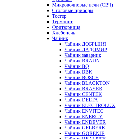
Микроволновые печи (СВЧ)
Столовые приборы
Тостер
Термопот
Фритюрница
Хлебопечь
Чайник
Чайник ДОБРЫНЯ
Чайник ЛАДОМИР
Чайник заварник
Чайник BRAUN
Чайник BQ
Чайник BBK
Чайник BOSCH
Чайник BLACKTON
Чайник BRAYER
Чайник CENTEK
Чайник DELTA
Чайник ELECTROLUX
Чайник ENVITEC
Чайник ENERGY
Чайник ENDEVER
Чайник GELBERK
Чайник GORENJE
Чайник HEALPIES