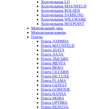
Холодильник LG
Холодильник MAUNFELD
Холодильник ROLSEN
Холодильник SAMSUNG
Холодильник WILLMARK
Холодильник HOTPOINT
Морозильный ларь
Морозильная камера
Плиты
Плита ДАРИНА
Плита MAUNFELD
Плита ЗЛАТА
Плита ЛАДА
Плита ЛЫСЬВА
Плита МЕЧТА
Плита BEKO
Плита CEZARIS
Плита DE LUXE
Плита FLAMA
Плита GEFEST
Плита GORENJE
Плита HANSA
Плита MORA
Плита OPTIMA
Плита RENOVA