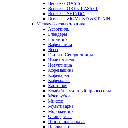
Вытяжка OASIS
Вытяжка ORE GLASSET
Вытяжка SHINDO
Вытяжка ZIGMUND &SHTAIN
Мелкая бытовая техника
Аэрогриль
Блендеры
Блинница
Вафельница
Весы
Грили и Сендвичницы
Измельчитель
Йогуртница
Кофемашина
Кофеварка
Кофемолка
Кастрюля
Комбайн кухонный,процессоры
Мясорубки
Миксер
Мультиварка
Мороженица
Овощерезка
Плитка настольная
Пароварка