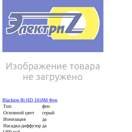
Blackton Bt HD 1818M Фен
Тип
фен
Основной цвет
серый
Ионизация
да
Насадка-диффузор
да
1390
pуб.