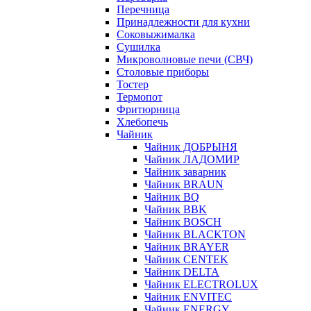
Перечница
Принадлежности для кухни
Соковыжималка
Сушилка
Микроволновые печи (СВЧ)
Столовые приборы
Тостер
Термопот
Фритюрница
Хлебопечь
Чайник
Чайник ДОБРЫНЯ
Чайник ЛАДОМИР
Чайник заварник
Чайник BRAUN
Чайник BQ
Чайник BBK
Чайник BOSCH
Чайник BLACKTON
Чайник BRAYER
Чайник CENTEK
Чайник DELTA
Чайник ELECTROLUX
Чайник ENVITEC
Чайник ENERGY