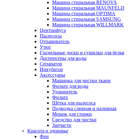
Машина стиральная RENOVA
Машина стиральная MAUNFELD
Машина стиральная OPTIMA
Машина стиральная SAMSUNG
Машина стиральная WILLMARK
Центрифуга
Пылесосы
Отпариватель
Утюг
Гладильные доски и сушилки для белья
Диспенсеры для воды
Сепаратор
Инкубатор
Аксессуары
Машинка для чистки ткани
Фильтр для воды
Удлинитель
Фильтр
Шётка для пылесоса
Подводка сливная и наливная
Мешок для стирки
Средство для чистки
Запчасти
Красота и здоровье
Фен