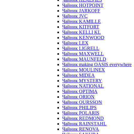
Чайник HOTPOINT
Чайник JARKOFF
Чайник JVC
Чайник KAMILLE
Чайник KITFORT
Чайник KELLI KL
Чайник KENWOOD
Чайник LEX
Чайник LIGRELL
Чайник MAXWELL
Чайник MAUNFELD
Чайник making OASIS everywhere
Чайник MOULINEX
Чайник MIDEA
Чайник MYSTERY
Чайник NATIONAL
Чайник OPTIMA
Чайник ORION
Чайник OURSSON
Чайник PHILIPS
Чайник POLARIS
Чайник REDMOND
Чайник RAINSTAHL
Чайник RENOVA