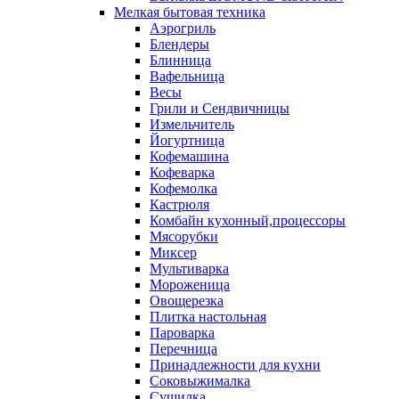
Мелкая бытовая техника
Аэрогриль
Блендеры
Блинница
Вафельница
Весы
Грили и Сендвичницы
Измельчитель
Йогуртница
Кофемашина
Кофеварка
Кофемолка
Кастрюля
Комбайн кухонный,процессоры
Мясорубки
Миксер
Мультиварка
Мороженица
Овощерезка
Плитка настольная
Пароварка
Перечница
Принадлежности для кухни
Соковыжималка
Сушилка