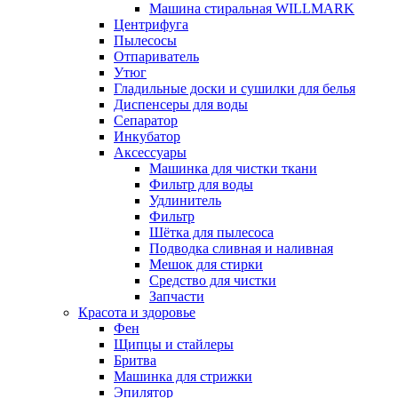
Машина стиральная WILLMARK
Центрифуга
Пылесосы
Отпариватель
Утюг
Гладильные доски и сушилки для белья
Диспенсеры для воды
Сепаратор
Инкубатор
Аксессуары
Машинка для чистки ткани
Фильтр для воды
Удлинитель
Фильтр
Шётка для пылесоса
Подводка сливная и наливная
Мешок для стирки
Средство для чистки
Запчасти
Красота и здоровье
Фен
Щипцы и стайлеры
Бритва
Машинка для стрижки
Эпилятор