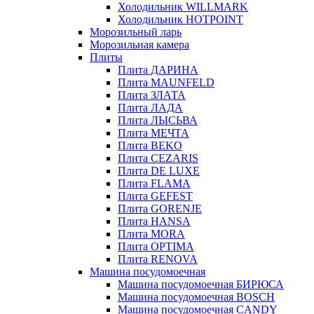
Холодильник WILLMARK
Холодильник HOTPOINT
Морозильный ларь
Морозильная камера
Плиты
Плита ДАРИНА
Плита MAUNFELD
Плита ЗЛАТА
Плита ЛАДА
Плита ЛЫСЬВА
Плита МЕЧТА
Плита BEKO
Плита CEZARIS
Плита DE LUXE
Плита FLAMA
Плита GEFEST
Плита GORENJE
Плита HANSA
Плита MORA
Плита OPTIMA
Плита RENOVA
Машина посудомоечная
Машина посудомоечная БИРЮСА
Машина посудомоечная BOSCH
Машина посудомоечная CANDY