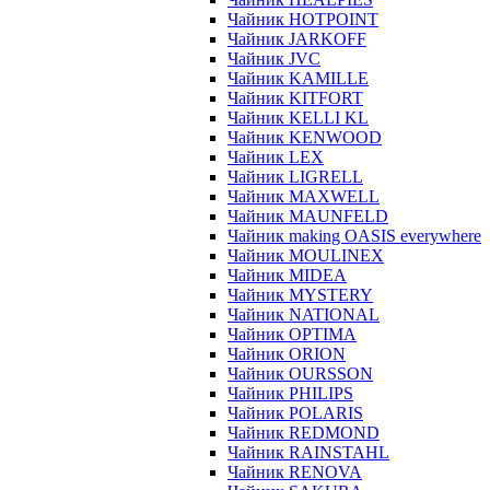
Чайник HOTPOINT
Чайник JARKOFF
Чайник JVC
Чайник KAMILLE
Чайник KITFORT
Чайник KELLI KL
Чайник KENWOOD
Чайник LEX
Чайник LIGRELL
Чайник MAXWELL
Чайник MAUNFELD
Чайник making OASIS everywhere
Чайник MOULINEX
Чайник MIDEA
Чайник MYSTERY
Чайник NATIONAL
Чайник OPTIMA
Чайник ORION
Чайник OURSSON
Чайник PHILIPS
Чайник POLARIS
Чайник REDMOND
Чайник RAINSTAHL
Чайник RENOVA