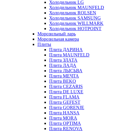
Холодильник LG
Холодильник MAUNFELD
Холодильник ROLSEN
Холодильник SAMSUNG
Холодильник WILLMARK
Холодильник HOTPOINT
Морозильный ларь
Морозильная камера
Плиты
Плита ДАРИНА
Плита MAUNFELD
Плита ЗЛАТА
Плита ЛАДА
Плита ЛЫСЬВА
Плита МЕЧТА
Плита BEKO
Плита CEZARIS
Плита DE LUXE
Плита FLAMA
Плита GEFEST
Плита GORENJE
Плита HANSA
Плита MORA
Плита OPTIMA
Плита RENOVA