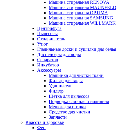
Машина стиральная RENOVA
Машина стиральная MAUNFELD
Машина стиральная OPTIMA
Машина стиральная SAMSUNG
Машина стиральная WILLMARK
Центрифуга
Пылесосы
Отпариватель
Утюг
Гладильные доски и сушилки для белья
Диспенсеры для воды
Сепаратор
Инкубатор
Аксессуары
Машинка для чистки ткани
Фильтр для воды
Удлинитель
Фильтр
Шётка для пылесоса
Подводка сливная и наливная
Мешок для стирки
Средство для чистки
Запчасти
Красота и здоровье
Фен