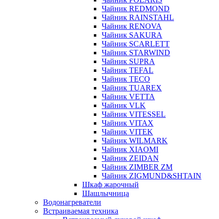
Чайник REDMOND
Чайник RAINSTAHL
Чайник RENOVA
Чайник SAKURA
Чайник SCARLETT
Чайник STARWIND
Чайник SUPRA
Чайник TEFAL
Чайник TECO
Чайник TUAREX
Чайник VETTA
Чайник VLK
Чайник VITESSEL
Чайник VITAX
Чайник VITEK
Чайник WILMARK
Чайник XIAOMI
Чайник ZEIDAN
Чайник ZIMBER ZM
Чайник ZIGMUND&SHTAIN
Шкаф жарочный
Шашлычница
Водонагреватели
Встраиваемая техника