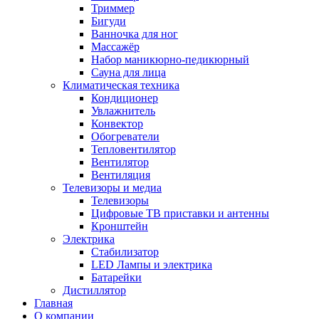
Триммер
Бигуди
Ванночка для ног
Массажёр
Набор маникюрно-педикюрный
Сауна для лица
Климатическая техника
Кондиционер
Увлажнитель
Конвектор
Обогреватели
Тепловентилятор
Вентилятор
Вентиляция
Телевизоры и медиа
Телевизоры
Цифровые ТВ приставки и антенны
Кронштейн
Электрика
Стабилизатор
LED Лампы и электрика
Батарейки
Дистиллятор
Главная
О компании