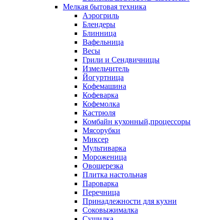
Мелкая бытовая техника
Аэрогриль
Блендеры
Блинница
Вафельница
Весы
Грили и Сендвичницы
Измельчитель
Йогуртница
Кофемашина
Кофеварка
Кофемолка
Кастрюля
Комбайн кухонный,процессоры
Мясорубки
Миксер
Мультиварка
Мороженица
Овощерезка
Плитка настольная
Пароварка
Перечница
Принадлежности для кухни
Соковыжималка
Сушилка