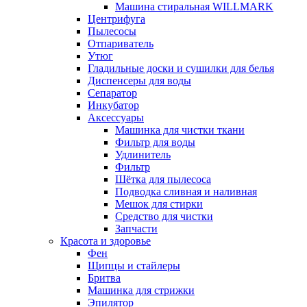
Машина стиральная WILLMARK
Центрифуга
Пылесосы
Отпариватель
Утюг
Гладильные доски и сушилки для белья
Диспенсеры для воды
Сепаратор
Инкубатор
Аксессуары
Машинка для чистки ткани
Фильтр для воды
Удлинитель
Фильтр
Шётка для пылесоса
Подводка сливная и наливная
Мешок для стирки
Средство для чистки
Запчасти
Красота и здоровье
Фен
Щипцы и стайлеры
Бритва
Машинка для стрижки
Эпилятор