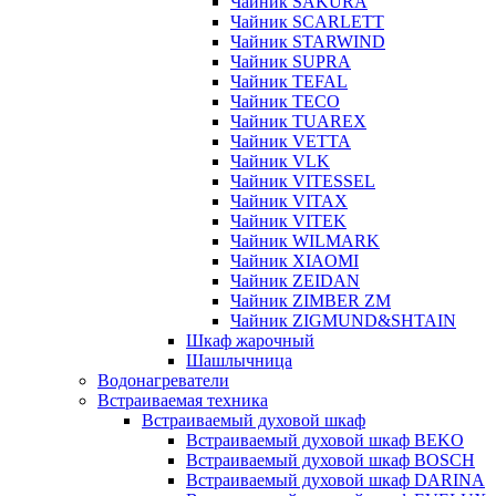
Чайник SAKURA
Чайник SCARLETT
Чайник STARWIND
Чайник SUPRA
Чайник TEFAL
Чайник TECO
Чайник TUAREX
Чайник VETTA
Чайник VLK
Чайник VITESSEL
Чайник VITAX
Чайник VITEK
Чайник WILMARK
Чайник XIAOMI
Чайник ZEIDAN
Чайник ZIMBER ZM
Чайник ZIGMUND&SHTAIN
Шкаф жарочный
Шашлычница
Водонагреватели
Встраиваемая техника
Встраиваемый духовой шкаф
Встраиваемый духовой шкаф BEKO
Встраиваемый духовой шкаф BOSCH
Встраиваемый духовой шкаф DARINA