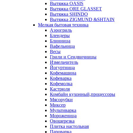
Вытяжка OASIS
Вытяжка ORE GLASSET
Вытяжка SHINDO
Вытяжка ZIGMUND &SHTAIN
Мелкая бытовая техника
Аэрогриль
Блендеры
Блинница
Вафельница
Весы
Грили и Сендвичницы
Измельчитель
Йогуртница
Кофемашина
Кофеварка
Кофемолка
Кастрюля
Комбайн кухонный,процессоры
Мясорубки
Миксер
Мультиварка
Мороженица
Овощерезка
Плитка настольная
Пароварка