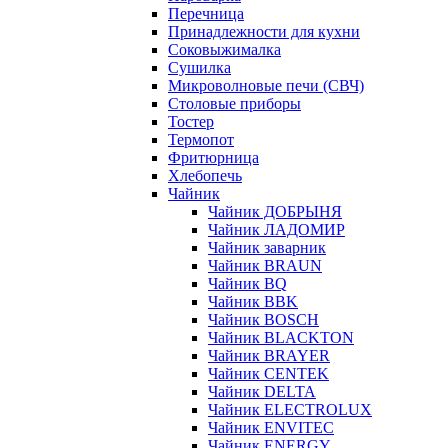
Перечница
Принадлежности для кухни
Соковыжималка
Сушилка
Микроволновые печи (СВЧ)
Столовые приборы
Тостер
Термопот
Фритюрница
Хлебопечь
Чайник
Чайник ДОБРЫНЯ
Чайник ЛАДОМИР
Чайник заварник
Чайник BRAUN
Чайник BQ
Чайник BBK
Чайник BOSCH
Чайник BLACKTON
Чайник BRAYER
Чайник CENTEK
Чайник DELTA
Чайник ELECTROLUX
Чайник ENVITEC
Чайник ENERGY