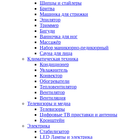
Щипцы и стайлеры
Бритва
Машинка для стрижки
Эпилятор
Триммер
Бигуди
Ванночка для ног
Массажёр
Набор маникюрно-педикюрный
Сауна для лица
Климатическая техника
Кондиционер
Увлажнитель
Конвектор
Обогреватели
Тепловентилятор
Вентилятор
Вентиляция
Телевизоры и медиа
Телевизоры
Цифровые ТВ приставки и антенны
Кронштейн
Электрика
Стабилизатор
LED Лампы и электрика