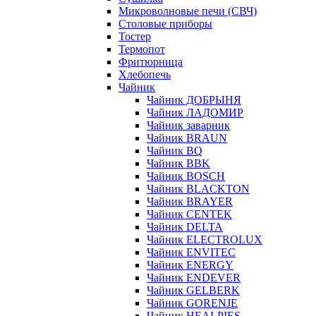
Микроволновые печи (СВЧ)
Столовые приборы
Тостер
Термопот
Фритюрница
Хлебопечь
Чайник
Чайник ДОБРЫНЯ
Чайник ЛАДОМИР
Чайник заварник
Чайник BRAUN
Чайник BQ
Чайник BBK
Чайник BOSCH
Чайник BLACKTON
Чайник BRAYER
Чайник CENTEK
Чайник DELTA
Чайник ELECTROLUX
Чайник ENVITEC
Чайник ENERGY
Чайник ENDEVER
Чайник GELBERK
Чайник GORENJE
Чайник HEALPIES