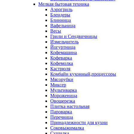
Мелкая бытовая техника
Аэрогриль
Блендеры
Блинница
Вафельница
Весы
Грили и Сендвичницы
Измельчитель
Йогуртница
Кофемашина
Кофеварка
Кофемолка
Кастрюля
Комбайн кухонный,процессоры
Мясорубки
Миксер
Мультиварка
Мороженица
Овощерезка
Плитка настольная
Пароварка
Перечница
Принадлежности для кухни
Соковыжималка
Сушилка