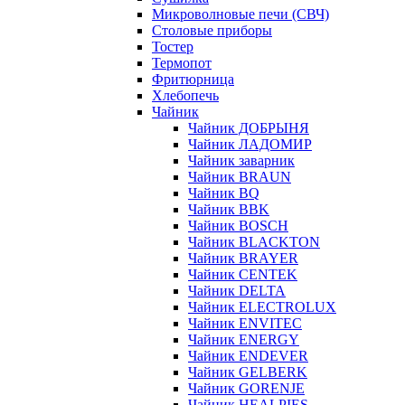
Микроволновые печи (СВЧ)
Столовые приборы
Тостер
Термопот
Фритюрница
Хлебопечь
Чайник
Чайник ДОБРЫНЯ
Чайник ЛАДОМИР
Чайник заварник
Чайник BRAUN
Чайник BQ
Чайник BBK
Чайник BOSCH
Чайник BLACKTON
Чайник BRAYER
Чайник CENTEK
Чайник DELTA
Чайник ELECTROLUX
Чайник ENVITEC
Чайник ENERGY
Чайник ENDEVER
Чайник GELBERK
Чайник GORENJE
Чайник HEALPIES