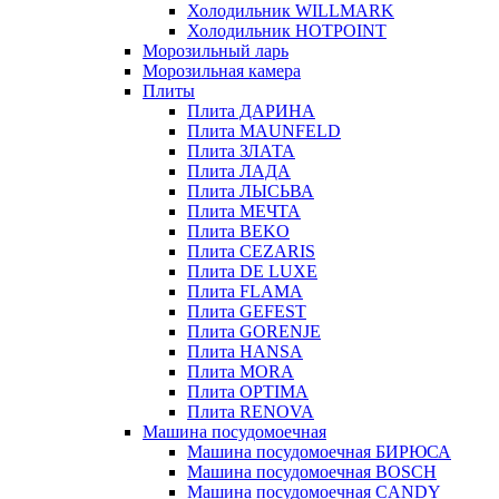
Холодильник WILLMARK
Холодильник HOTPOINT
Морозильный ларь
Морозильная камера
Плиты
Плита ДАРИНА
Плита MAUNFELD
Плита ЗЛАТА
Плита ЛАДА
Плита ЛЫСЬВА
Плита МЕЧТА
Плита BEKO
Плита CEZARIS
Плита DE LUXE
Плита FLAMA
Плита GEFEST
Плита GORENJE
Плита HANSA
Плита MORA
Плита OPTIMA
Плита RENOVA
Машина посудомоечная
Машина посудомоечная БИРЮСА
Машина посудомоечная BOSCH
Машина посудомоечная CANDY