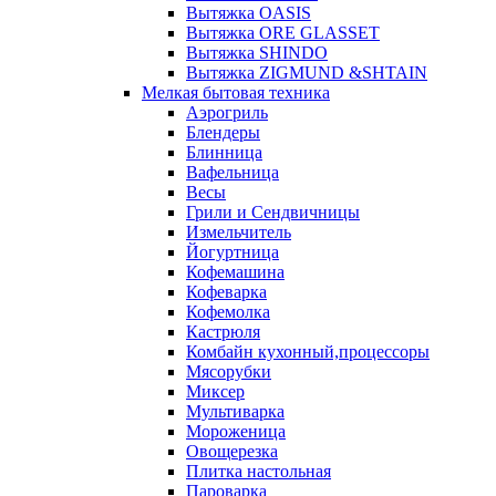
Вытяжка OASIS
Вытяжка ORE GLASSET
Вытяжка SHINDO
Вытяжка ZIGMUND &SHTAIN
Мелкая бытовая техника
Аэрогриль
Блендеры
Блинница
Вафельница
Весы
Грили и Сендвичницы
Измельчитель
Йогуртница
Кофемашина
Кофеварка
Кофемолка
Кастрюля
Комбайн кухонный,процессоры
Мясорубки
Миксер
Мультиварка
Мороженица
Овощерезка
Плитка настольная
Пароварка