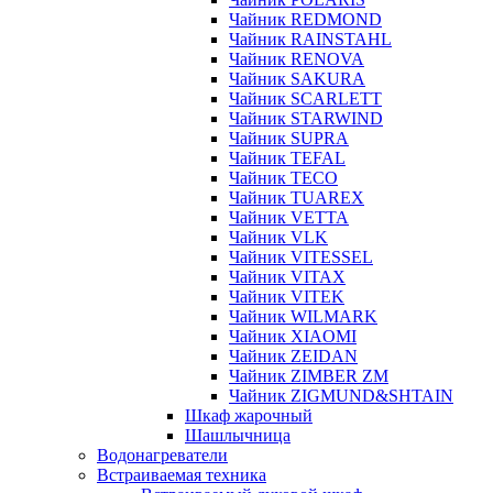
Чайник REDMOND
Чайник RAINSTAHL
Чайник RENOVA
Чайник SAKURA
Чайник SCARLETT
Чайник STARWIND
Чайник SUPRA
Чайник TEFAL
Чайник TECO
Чайник TUAREX
Чайник VETTA
Чайник VLK
Чайник VITESSEL
Чайник VITAX
Чайник VITEK
Чайник WILMARK
Чайник XIAOMI
Чайник ZEIDAN
Чайник ZIMBER ZM
Чайник ZIGMUND&SHTAIN
Шкаф жарочный
Шашлычница
Водонагреватели
Встраиваемая техника