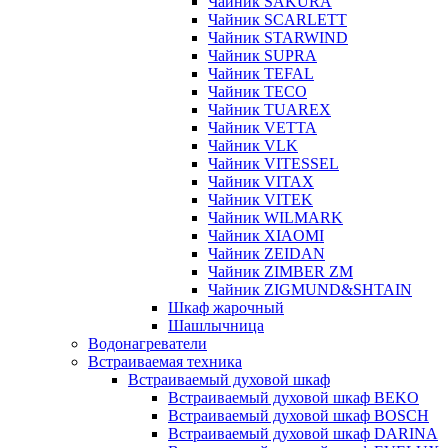
Чайник SAKURA
Чайник SCARLETT
Чайник STARWIND
Чайник SUPRA
Чайник TEFAL
Чайник TECO
Чайник TUAREX
Чайник VETTA
Чайник VLK
Чайник VITESSEL
Чайник VITAX
Чайник VITEK
Чайник WILMARK
Чайник XIAOMI
Чайник ZEIDAN
Чайник ZIMBER ZM
Чайник ZIGMUND&SHTAIN
Шкаф жарочный
Шашлычница
Водонагреватели
Встраиваемая техника
Встраиваемый духовой шкаф
Встраиваемый духовой шкаф BEKO
Встраиваемый духовой шкаф BOSCH
Встраиваемый духовой шкаф DARINA