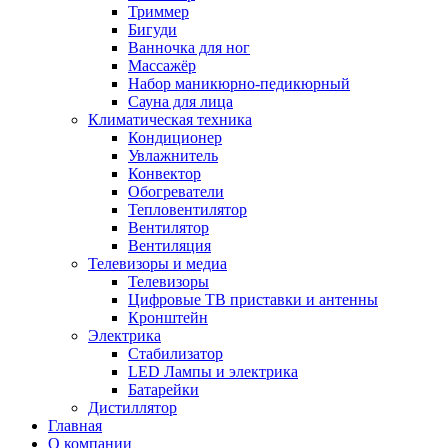
Триммер
Бигуди
Ванночка для ног
Массажёр
Набор маникюрно-педикюрный
Сауна для лица
Климатическая техника
Кондиционер
Увлажнитель
Конвектор
Обогреватели
Тепловентилятор
Вентилятор
Вентиляция
Телевизоры и медиа
Телевизоры
Цифровые ТВ приставки и антенны
Кронштейн
Электрика
Стабилизатор
LED Лампы и электрика
Батарейки
Дистиллятор
Главная
О компании