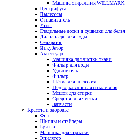
Машина стиральная WILLMARK
Центрифуга
Пылесосы
Отпариватель
Утюг
Гладильные доски и сушилки для белья
Диспенсеры для воды
Сепаратор
Инкубатор
Аксессуары
Машинка для чистки ткани
Фильтр для воды
Удлинитель
Фильтр
Шётка для пылесоса
Подводка сливная и наливная
Мешок для стирки
Средство для чистки
Запчасти
Красота и здоровье
Фен
Щипцы и стайлеры
Бритва
Машинка для стрижки
Эпилятор