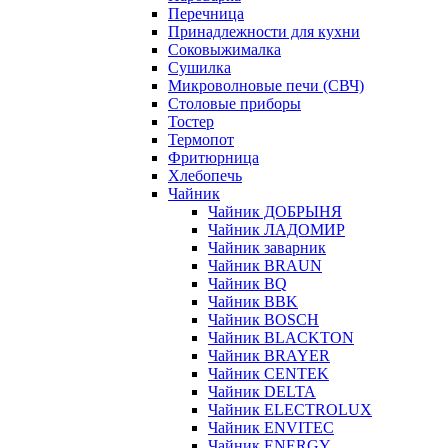
Перечница
Принадлежности для кухни
Соковыжималка
Сушилка
Микроволновые печи (СВЧ)
Столовые приборы
Тостер
Термопот
Фритюрница
Хлебопечь
Чайник
Чайник ДОБРЫНЯ
Чайник ЛАДОМИР
Чайник заварник
Чайник BRAUN
Чайник BQ
Чайник BBK
Чайник BOSCH
Чайник BLACKTON
Чайник BRAYER
Чайник CENTEK
Чайник DELTA
Чайник ELECTROLUX
Чайник ENVITEC
Чайник ENERGY