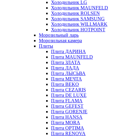
Холодильник LG
Холодильник MAUNFELD
Холодильник ROLSEN
Холодильник SAMSUNG
Холодильник WILLMARK
Холодильник HOTPOINT
Морозильный ларь
Морозильная камера
Плиты
Плита ДАРИНА
Плита MAUNFELD
Плита ЗЛАТА
Плита ЛАДА
Плита ЛЫСЬВА
Плита МЕЧТА
Плита BEKO
Плита CEZARIS
Плита DE LUXE
Плита FLAMA
Плита GEFEST
Плита GORENJE
Плита HANSA
Плита MORA
Плита OPTIMA
Плита RENOVA