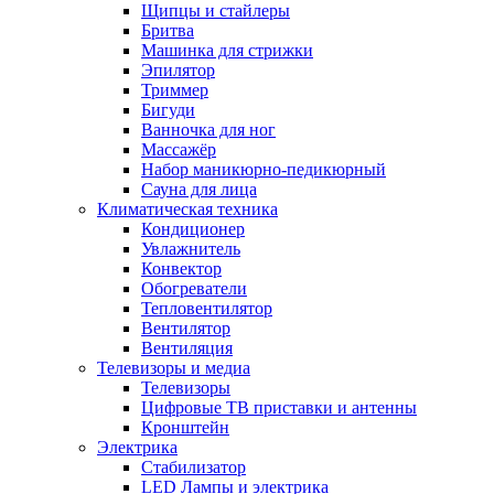
Щипцы и стайлеры
Бритва
Машинка для стрижки
Эпилятор
Триммер
Бигуди
Ванночка для ног
Массажёр
Набор маникюрно-педикюрный
Сауна для лица
Климатическая техника
Кондиционер
Увлажнитель
Конвектор
Обогреватели
Тепловентилятор
Вентилятор
Вентиляция
Телевизоры и медиа
Телевизоры
Цифровые ТВ приставки и антенны
Кронштейн
Электрика
Стабилизатор
LED Лампы и электрика