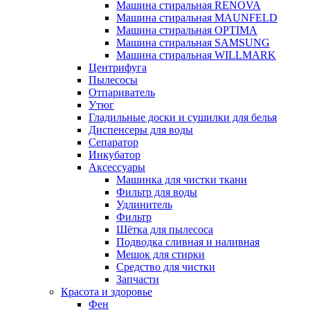
Машина стиральная RENOVA
Машина стиральная MAUNFELD
Машина стиральная OPTIMA
Машина стиральная SAMSUNG
Машина стиральная WILLMARK
Центрифуга
Пылесосы
Отпариватель
Утюг
Гладильные доски и сушилки для белья
Диспенсеры для воды
Сепаратор
Инкубатор
Аксессуары
Машинка для чистки ткани
Фильтр для воды
Удлинитель
Фильтр
Шётка для пылесоса
Подводка сливная и наливная
Мешок для стирки
Средство для чистки
Запчасти
Красота и здоровье
Фен