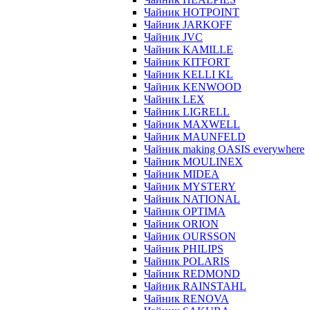
Чайник HOTPOINT
Чайник JARKOFF
Чайник JVC
Чайник KAMILLE
Чайник KITFORT
Чайник KELLI KL
Чайник KENWOOD
Чайник LEX
Чайник LIGRELL
Чайник MAXWELL
Чайник MAUNFELD
Чайник making OASIS everywhere
Чайник MOULINEX
Чайник MIDEA
Чайник MYSTERY
Чайник NATIONAL
Чайник OPTIMA
Чайник ORION
Чайник OURSSON
Чайник PHILIPS
Чайник POLARIS
Чайник REDMOND
Чайник RAINSTAHL
Чайник RENOVA