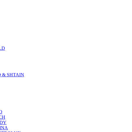
LD
D & SHTAIN
KO
SCH
NDY
RINA