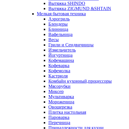
Вытяжка SHINDO
Вытяжка ZIGMUND &SHTAIN
Мелкая бытовая техника
Аэрогриль
Блендеры
Блинница
Вафельница
Весы
Грили и Сендвичницы
Измельчитель
Йогуртница
Кофемашина
Кофеварка
Кофемолка
Кастрюля
Комбайн кухонный,процессоры
Мясорубки
Миксер
Мультиварка
Мороженица
Овощерезка
Плитка настольная
Пароварка
Перечница
Принадлежности для кухни