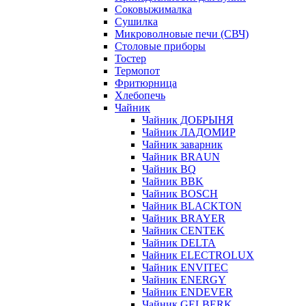
Соковыжималка
Сушилка
Микроволновые печи (СВЧ)
Столовые приборы
Тостер
Термопот
Фритюрница
Хлебопечь
Чайник
Чайник ДОБРЫНЯ
Чайник ЛАДОМИР
Чайник заварник
Чайник BRAUN
Чайник BQ
Чайник BBK
Чайник BOSCH
Чайник BLACKTON
Чайник BRAYER
Чайник CENTEK
Чайник DELTA
Чайник ELECTROLUX
Чайник ENVITEC
Чайник ENERGY
Чайник ENDEVER
Чайник GELBERK