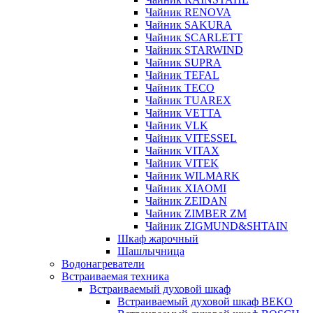
Чайник RENOVA
Чайник SAKURA
Чайник SCARLETT
Чайник STARWIND
Чайник SUPRA
Чайник TEFAL
Чайник TECO
Чайник TUAREX
Чайник VETTA
Чайник VLK
Чайник VITESSEL
Чайник VITAX
Чайник VITEK
Чайник WILMARK
Чайник XIAOMI
Чайник ZEIDAN
Чайник ZIMBER ZM
Чайник ZIGMUND&SHTAIN
Шкаф жарочный
Шашлычница
Водонагреватели
Встраиваемая техника
Встраиваемый духовой шкаф
Встраиваемый духовой шкаф BEKO