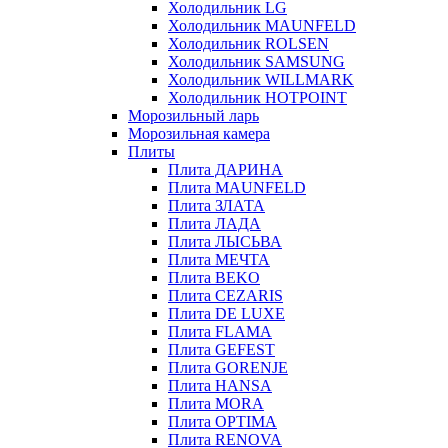
Холодильник LG
Холодильник MAUNFELD
Холодильник ROLSEN
Холодильник SAMSUNG
Холодильник WILLMARK
Холодильник HOTPOINT
Морозильный ларь
Морозильная камера
Плиты
Плита ДАРИНА
Плита MAUNFELD
Плита ЗЛАТА
Плита ЛАДА
Плита ЛЫСЬВА
Плита МЕЧТА
Плита BEKO
Плита CEZARIS
Плита DE LUXE
Плита FLAMA
Плита GEFEST
Плита GORENJE
Плита HANSA
Плита MORA
Плита OPTIMA
Плита RENOVA