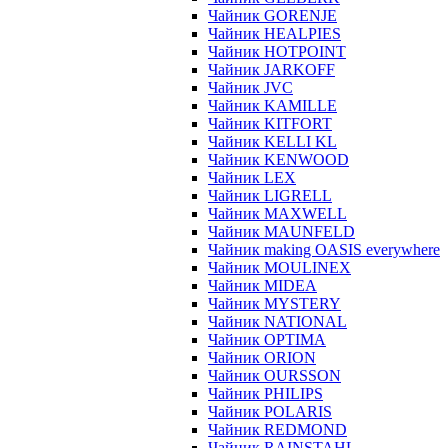
Чайник GORENJE
Чайник HEALPIES
Чайник HOTPOINT
Чайник JARKOFF
Чайник JVC
Чайник KAMILLE
Чайник KITFORT
Чайник KELLI KL
Чайник KENWOOD
Чайник LEX
Чайник LIGRELL
Чайник MAXWELL
Чайник MAUNFELD
Чайник making OASIS everywhere
Чайник MOULINEX
Чайник MIDEA
Чайник MYSTERY
Чайник NATIONAL
Чайник OPTIMA
Чайник ORION
Чайник OURSSON
Чайник PHILIPS
Чайник POLARIS
Чайник REDMOND
Чайник RAINSTAHL