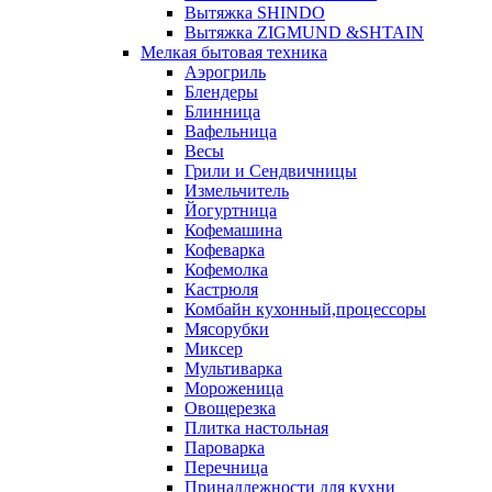
Вытяжка SHINDO
Вытяжка ZIGMUND &SHTAIN
Мелкая бытовая техника
Аэрогриль
Блендеры
Блинница
Вафельница
Весы
Грили и Сендвичницы
Измельчитель
Йогуртница
Кофемашина
Кофеварка
Кофемолка
Кастрюля
Комбайн кухонный,процессоры
Мясорубки
Миксер
Мультиварка
Мороженица
Овощерезка
Плитка настольная
Пароварка
Перечница
Принадлежности для кухни