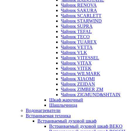
Чайник RENOVA
Чайник SAKURA
Чайник SCARLETT
Чайник STARWIND
Чайник SUPRA
Чайник TEFAL
Чайник TECO
Чайник TUAREX
Чайник VETTA
Чайник VLK
Чайник VITESSEL
Чайник VITAX
Чайник VITEK
Чайник WILMARK
Чайник XIAOMI
Чайник ZEIDAN
Чайник ZIMBER ZM
Чайник ZIGMUND&SHTAIN
Шкаф жарочный
Шашлычница
Водонагреватели
Встраиваемая техника
Встраиваемый духовой шкаф
Встраиваемый духовой шкаф BEKO