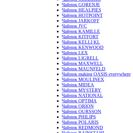
Чайник GORENJE
Чайник HEALPIES
Чайник HOTPOINT
Чайник JARKOFF
Чайник JVC
Чайник KAMILLE
Чайник KITFORT
Чайник KELLI KL
Чайник KENWOOD
Чайник LEX
Чайник LIGRELL
Чайник MAXWELL
Чайник MAUNFELD
Чайник making OASIS everywhere
Чайник MOULINEX
Чайник MIDEA
Чайник MYSTERY
Чайник NATIONAL
Чайник OPTIMA
Чайник ORION
Чайник OURSSON
Чайник PHILIPS
Чайник POLARIS
Чайник REDMOND
Чайник RAINSTAHL