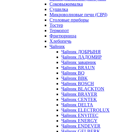
Соковыжималка
Сушилка
Микроволновые печи (СВЧ)
Столовые приборы
Тостер
Термопот
Фритюрница
Хлебопечь
Чайник
Чайник ДОБРЫНЯ
Чайник ЛАДОМИР
Чайник заварник
Чайник BRAUN
Чайник BQ
Чайник BBK
Чайник BOSCH
Чайник BLACKTON
Чайник BRAYER
Чайник CENTEK
Чайник DELTA
Чайник ELECTROLUX
Чайник ENVITEC
Чайник ENERGY
Чайник ENDEVER
Чайник GELBERK