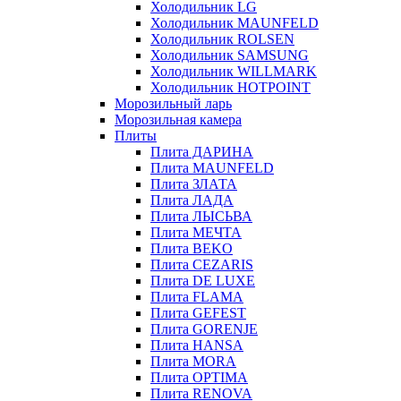
Холодильник LG
Холодильник MAUNFELD
Холодильник ROLSEN
Холодильник SAMSUNG
Холодильник WILLMARK
Холодильник HOTPOINT
Морозильный ларь
Морозильная камера
Плиты
Плита ДАРИНА
Плита MAUNFELD
Плита ЗЛАТА
Плита ЛАДА
Плита ЛЫСЬВА
Плита МЕЧТА
Плита BEKO
Плита CEZARIS
Плита DE LUXE
Плита FLAMA
Плита GEFEST
Плита GORENJE
Плита HANSA
Плита MORA
Плита OPTIMA
Плита RENOVA