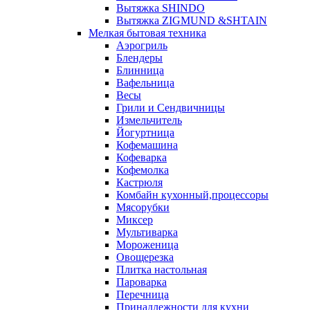
Вытяжка SHINDO
Вытяжка ZIGMUND &SHTAIN
Мелкая бытовая техника
Аэрогриль
Блендеры
Блинница
Вафельница
Весы
Грили и Сендвичницы
Измельчитель
Йогуртница
Кофемашина
Кофеварка
Кофемолка
Кастрюля
Комбайн кухонный,процессоры
Мясорубки
Миксер
Мультиварка
Мороженица
Овощерезка
Плитка настольная
Пароварка
Перечница
Принадлежности для кухни