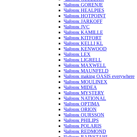
Чайник GORENJE
Чайник HEALPIES
Чайник HOTPOINT
Чайник JARKOFF
Чайник JVC
Чайник KAMILLE
Чайник KITFORT
Чайник KELLI KL
Чайник KENWOOD
Чайник LEX
Чайник LIGRELL
Чайник MAXWELL
Чайник MAUNFELD
Чайник making OASIS everywhere
Чайник MOULINEX
Чайник MIDEA
Чайник MYSTERY
Чайник NATIONAL
Чайник OPTIMA
Чайник ORION
Чайник OURSSON
Чайник PHILIPS
Чайник POLARIS
Чайник REDMOND
Чайник RAINSTAHL