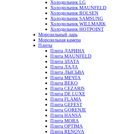
Холодильник LG
Холодильник MAUNFELD
Холодильник ROLSEN
Холодильник SAMSUNG
Холодильник WILLMARK
Холодильник HOTPOINT
Морозильный ларь
Морозильная камера
Плиты
Плита ДАРИНА
Плита MAUNFELD
Плита ЗЛАТА
Плита ЛАДА
Плита ЛЫСЬВА
Плита МЕЧТА
Плита BEKO
Плита CEZARIS
Плита DE LUXE
Плита FLAMA
Плита GEFEST
Плита GORENJE
Плита HANSA
Плита MORA
Плита OPTIMA
Плита RENOVA