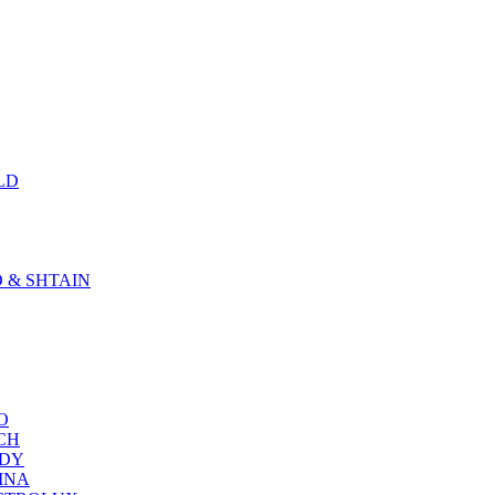
LD
D & SHTAIN
KO
SCH
NDY
RINA