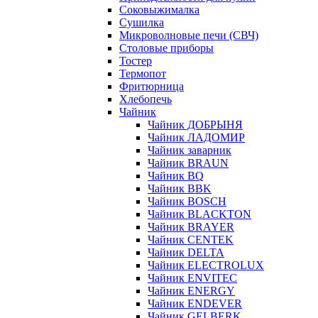
Соковыжималка
Сушилка
Микроволновые печи (СВЧ)
Столовые приборы
Тостер
Термопот
Фритюрница
Хлебопечь
Чайник
Чайник ДОБРЫНЯ
Чайник ЛАДОМИР
Чайник заварник
Чайник BRAUN
Чайник BQ
Чайник BBK
Чайник BOSCH
Чайник BLACKTON
Чайник BRAYER
Чайник CENTEK
Чайник DELTA
Чайник ELECTROLUX
Чайник ENVITEC
Чайник ENERGY
Чайник ENDEVER
Чайник GELBERK