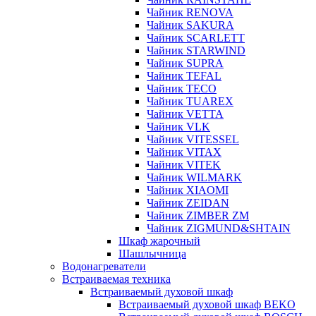
Чайник RENOVA
Чайник SAKURA
Чайник SCARLETT
Чайник STARWIND
Чайник SUPRA
Чайник TEFAL
Чайник TECO
Чайник TUAREX
Чайник VETTA
Чайник VLK
Чайник VITESSEL
Чайник VITAX
Чайник VITEK
Чайник WILMARK
Чайник XIAOMI
Чайник ZEIDAN
Чайник ZIMBER ZM
Чайник ZIGMUND&SHTAIN
Шкаф жарочный
Шашлычница
Водонагреватели
Встраиваемая техника
Встраиваемый духовой шкаф
Встраиваемый духовой шкаф BEKO