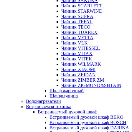
Чайник SAKURA
Чайник SCARLETT
Чайник STARWIND
Чайник SUPRA
Чайник TEFAL
Чайник TECO
Чайник TUAREX
Чайник VETTA
Чайник VLK
Чайник VITESSEL
Чайник VITAX
Чайник VITEK
Чайник WILMARK
Чайник XIAOMI
Чайник ZEIDAN
Чайник ZIMBER ZM
Чайник ZIGMUND&SHTAIN
Шкаф жарочный
Шашлычница
Водонагреватели
Встраиваемая техника
Встраиваемый духовой шкаф
Встраиваемый духовой шкаф BEKO
Встраиваемый духовой шкаф BOSCH
Встраиваемый духовой шкаф DARINA