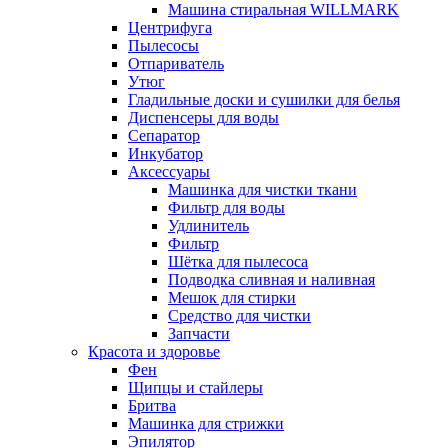
Машина стиральная WILLMARK
Центрифуга
Пылесосы
Отпариватель
Утюг
Гладильные доски и сушилки для белья
Диспенсеры для воды
Сепаратор
Инкубатор
Аксессуары
Машинка для чистки ткани
Фильтр для воды
Удлинитель
Фильтр
Шётка для пылесоса
Подводка сливная и наливная
Мешок для стирки
Средство для чистки
Запчасти
Красота и здоровье
Фен
Щипцы и стайлеры
Бритва
Машинка для стрижки
Эпилятор