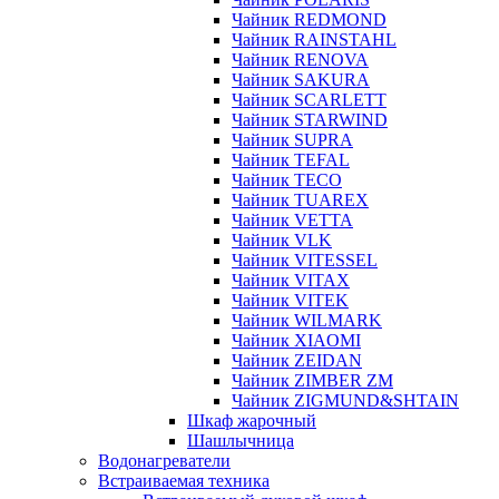
Чайник REDMOND
Чайник RAINSTAHL
Чайник RENOVA
Чайник SAKURA
Чайник SCARLETT
Чайник STARWIND
Чайник SUPRA
Чайник TEFAL
Чайник TECO
Чайник TUAREX
Чайник VETTA
Чайник VLK
Чайник VITESSEL
Чайник VITAX
Чайник VITEK
Чайник WILMARK
Чайник XIAOMI
Чайник ZEIDAN
Чайник ZIMBER ZM
Чайник ZIGMUND&SHTAIN
Шкаф жарочный
Шашлычница
Водонагреватели
Встраиваемая техника