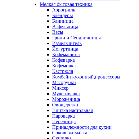
Мелкая бытовая техника
Аэрогриль
Блендеры
Блинница
Вафельница
Весы
Грили и Сендвичницы
Измельчитель
Йогуртница
Кофемашина
Кофеварка
Кофемолка
Кастрюля
Комбайн кухонный,процессоры
Мясорубки
Миксер
Мультиварка
Мороженица
Овощерезка
Плитка настольная
Пароварка
Перечница
Принадлежности для кухни
Соковыжималка
Сушилка