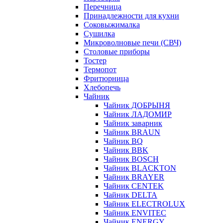
Перечница
Принадлежности для кухни
Соковыжималка
Сушилка
Микроволновые печи (СВЧ)
Столовые приборы
Тостер
Термопот
Фритюрница
Хлебопечь
Чайник
Чайник ДОБРЫНЯ
Чайник ЛАДОМИР
Чайник заварник
Чайник BRAUN
Чайник BQ
Чайник BBK
Чайник BOSCH
Чайник BLACKTON
Чайник BRAYER
Чайник CENTEK
Чайник DELTA
Чайник ELECTROLUX
Чайник ENVITEC
Чайник ENERGY