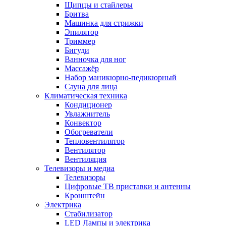
Щипцы и стайлеры
Бритва
Машинка для стрижки
Эпилятор
Триммер
Бигуди
Ванночка для ног
Массажёр
Набор маникюрно-педикюрный
Сауна для лица
Климатическая техника
Кондиционер
Увлажнитель
Конвектор
Обогреватели
Тепловентилятор
Вентилятор
Вентиляция
Телевизоры и медиа
Телевизоры
Цифровые ТВ приставки и антенны
Кронштейн
Электрика
Стабилизатор
LED Лампы и электрика