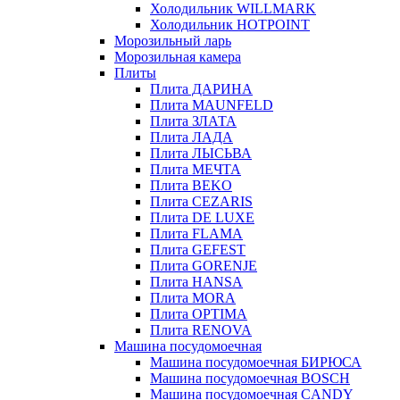
Холодильник WILLMARK
Холодильник HOTPOINT
Морозильный ларь
Морозильная камера
Плиты
Плита ДАРИНА
Плита MAUNFELD
Плита ЗЛАТА
Плита ЛАДА
Плита ЛЫСЬВА
Плита МЕЧТА
Плита BEKO
Плита CEZARIS
Плита DE LUXE
Плита FLAMA
Плита GEFEST
Плита GORENJE
Плита HANSA
Плита MORA
Плита OPTIMA
Плита RENOVA
Машина посудомоечная
Машина посудомоечная БИРЮСА
Машина посудомоечная BOSCH
Машина посудомоечная CANDY