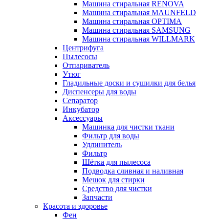
Машина стиральная RENOVA
Машина стиральная MAUNFELD
Машина стиральная OPTIMA
Машина стиральная SAMSUNG
Машина стиральная WILLMARK
Центрифуга
Пылесосы
Отпариватель
Утюг
Гладильные доски и сушилки для белья
Диспенсеры для воды
Сепаратор
Инкубатор
Аксессуары
Машинка для чистки ткани
Фильтр для воды
Удлинитель
Фильтр
Шётка для пылесоса
Подводка сливная и наливная
Мешок для стирки
Средство для чистки
Запчасти
Красота и здоровье
Фен