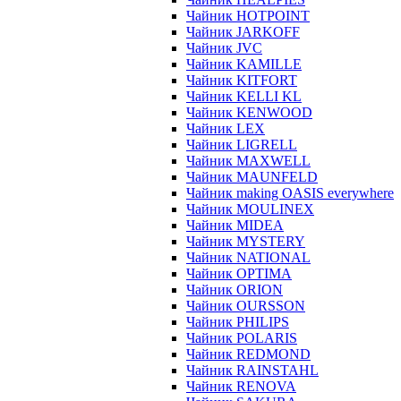
Чайник HOTPOINT
Чайник JARKOFF
Чайник JVC
Чайник KAMILLE
Чайник KITFORT
Чайник KELLI KL
Чайник KENWOOD
Чайник LEX
Чайник LIGRELL
Чайник MAXWELL
Чайник MAUNFELD
Чайник making OASIS everywhere
Чайник MOULINEX
Чайник MIDEA
Чайник MYSTERY
Чайник NATIONAL
Чайник OPTIMA
Чайник ORION
Чайник OURSSON
Чайник PHILIPS
Чайник POLARIS
Чайник REDMOND
Чайник RAINSTAHL
Чайник RENOVA