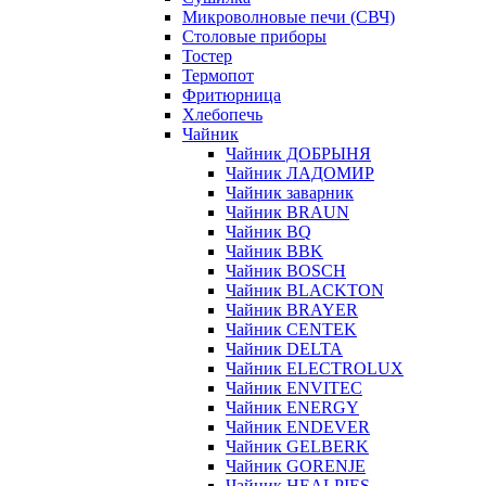
Микроволновые печи (СВЧ)
Столовые приборы
Тостер
Термопот
Фритюрница
Хлебопечь
Чайник
Чайник ДОБРЫНЯ
Чайник ЛАДОМИР
Чайник заварник
Чайник BRAUN
Чайник BQ
Чайник BBK
Чайник BOSCH
Чайник BLACKTON
Чайник BRAYER
Чайник CENTEK
Чайник DELTA
Чайник ELECTROLUX
Чайник ENVITEC
Чайник ENERGY
Чайник ENDEVER
Чайник GELBERK
Чайник GORENJE
Чайник HEALPIES