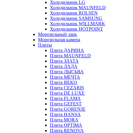
Холодильник LG
Холодильник MAUNFELD
Холодильник ROLSEN
Холодильник SAMSUNG
Холодильник WILLMARK
Холодильник HOTPOINT
Морозильный ларь
Морозильная камера
Плиты
Плита ДАРИНА
Плита MAUNFELD
Плита ЗЛАТА
Плита ЛАДА
Плита ЛЫСЬВА
Плита МЕЧТА
Плита BEKO
Плита CEZARIS
Плита DE LUXE
Плита FLAMA
Плита GEFEST
Плита GORENJE
Плита HANSA
Плита MORA
Плита OPTIMA
Плита RENOVA