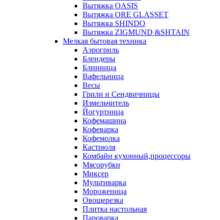
Вытяжка OASIS
Вытяжка ORE GLASSET
Вытяжка SHINDO
Вытяжка ZIGMUND &SHTAIN
Мелкая бытовая техника
Аэрогриль
Блендеры
Блинница
Вафельница
Весы
Грили и Сендвичницы
Измельчитель
Йогуртница
Кофемашина
Кофеварка
Кофемолка
Кастрюля
Комбайн кухонный,процессоры
Мясорубки
Миксер
Мультиварка
Мороженица
Овощерезка
Плитка настольная
Пароварка