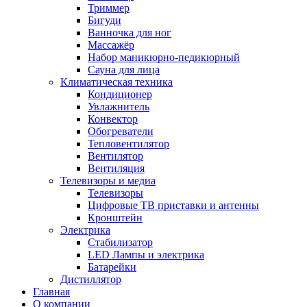
Триммер
Бигуди
Ванночка для ног
Массажёр
Набор маникюрно-педикюрный
Сауна для лица
Климатическая техника
Кондиционер
Увлажнитель
Конвектор
Обогреватели
Тепловентилятор
Вентилятор
Вентиляция
Телевизоры и медиа
Телевизоры
Цифровые ТВ приставки и антенны
Кронштейн
Электрика
Стабилизатор
LED Лампы и электрика
Батарейки
Дистиллятор
Главная
О компании