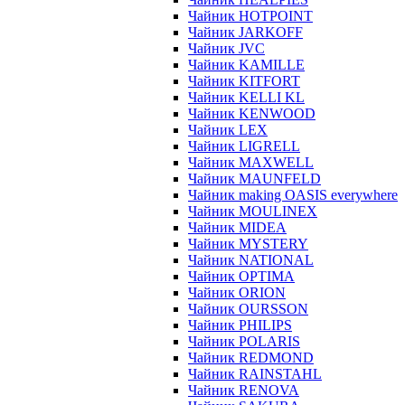
Чайник HOTPOINT
Чайник JARKOFF
Чайник JVC
Чайник KAMILLE
Чайник KITFORT
Чайник KELLI KL
Чайник KENWOOD
Чайник LEX
Чайник LIGRELL
Чайник MAXWELL
Чайник MAUNFELD
Чайник making OASIS everywhere
Чайник MOULINEX
Чайник MIDEA
Чайник MYSTERY
Чайник NATIONAL
Чайник OPTIMA
Чайник ORION
Чайник OURSSON
Чайник PHILIPS
Чайник POLARIS
Чайник REDMOND
Чайник RAINSTAHL
Чайник RENOVA