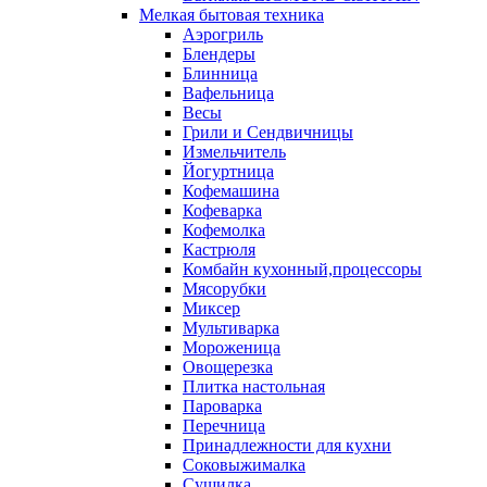
Мелкая бытовая техника
Аэрогриль
Блендеры
Блинница
Вафельница
Весы
Грили и Сендвичницы
Измельчитель
Йогуртница
Кофемашина
Кофеварка
Кофемолка
Кастрюля
Комбайн кухонный,процессоры
Мясорубки
Миксер
Мультиварка
Мороженица
Овощерезка
Плитка настольная
Пароварка
Перечница
Принадлежности для кухни
Соковыжималка
Сушилка