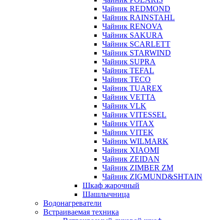
Чайник REDMOND
Чайник RAINSTAHL
Чайник RENOVA
Чайник SAKURA
Чайник SCARLETT
Чайник STARWIND
Чайник SUPRA
Чайник TEFAL
Чайник TECO
Чайник TUAREX
Чайник VETTA
Чайник VLK
Чайник VITESSEL
Чайник VITAX
Чайник VITEK
Чайник WILMARK
Чайник XIAOMI
Чайник ZEIDAN
Чайник ZIMBER ZM
Чайник ZIGMUND&SHTAIN
Шкаф жарочный
Шашлычница
Водонагреватели
Встраиваемая техника