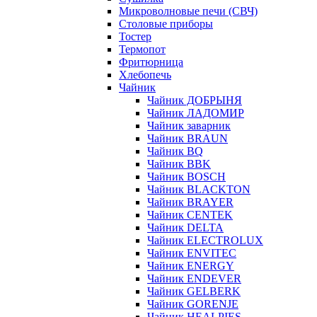
Микроволновые печи (СВЧ)
Столовые приборы
Тостер
Термопот
Фритюрница
Хлебопечь
Чайник
Чайник ДОБРЫНЯ
Чайник ЛАДОМИР
Чайник заварник
Чайник BRAUN
Чайник BQ
Чайник BBK
Чайник BOSCH
Чайник BLACKTON
Чайник BRAYER
Чайник CENTEK
Чайник DELTA
Чайник ELECTROLUX
Чайник ENVITEC
Чайник ENERGY
Чайник ENDEVER
Чайник GELBERK
Чайник GORENJE
Чайник HEALPIES