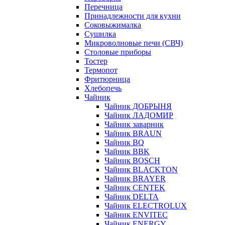
Перечница
Принадлежности для кухни
Соковыжималка
Сушилка
Микроволновые печи (СВЧ)
Столовые приборы
Тостер
Термопот
Фритюрница
Хлебопечь
Чайник
Чайник ДОБРЫНЯ
Чайник ЛАДОМИР
Чайник заварник
Чайник BRAUN
Чайник BQ
Чайник BBK
Чайник BOSCH
Чайник BLACKTON
Чайник BRAYER
Чайник CENTEK
Чайник DELTA
Чайник ELECTROLUX
Чайник ENVITEC
Чайник ENERGY