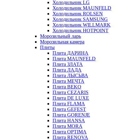
Холодильник LG
Холодильник MAUNFELD
Холодильник ROLSEN
Холодильник SAMSUNG
Холодильник WILLMARK
Холодильник HOTPOINT
Морозильный ларь
Морозильная камера
Плиты
Плита ДАРИНА
Плита MAUNFELD
Плита ЗЛАТА
Плита ЛАДА
Плита ЛЫСЬВА
Плита МЕЧТА
Плита BEKO
Плита CEZARIS
Плита DE LUXE
Плита FLAMA
Плита GEFEST
Плита GORENJE
Плита HANSA
Плита MORA
Плита OPTIMA
Плита RENOVA