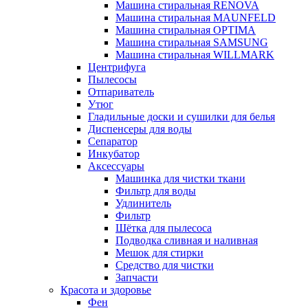
Машина стиральная RENOVA
Машина стиральная MAUNFELD
Машина стиральная OPTIMA
Машина стиральная SAMSUNG
Машина стиральная WILLMARK
Центрифуга
Пылесосы
Отпариватель
Утюг
Гладильные доски и сушилки для белья
Диспенсеры для воды
Сепаратор
Инкубатор
Аксессуары
Машинка для чистки ткани
Фильтр для воды
Удлинитель
Фильтр
Шётка для пылесоса
Подводка сливная и наливная
Мешок для стирки
Средство для чистки
Запчасти
Красота и здоровье
Фен