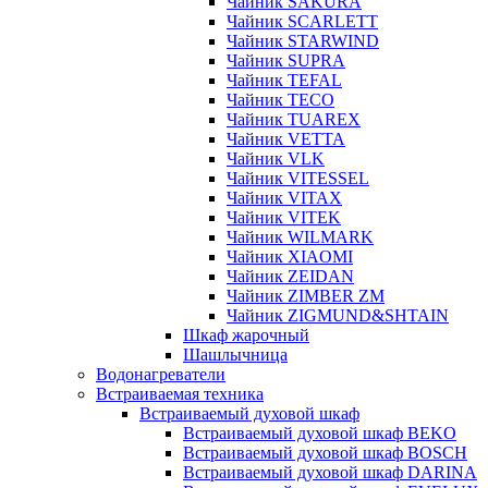
Чайник SAKURA
Чайник SCARLETT
Чайник STARWIND
Чайник SUPRA
Чайник TEFAL
Чайник TECO
Чайник TUAREX
Чайник VETTA
Чайник VLK
Чайник VITESSEL
Чайник VITAX
Чайник VITEK
Чайник WILMARK
Чайник XIAOMI
Чайник ZEIDAN
Чайник ZIMBER ZM
Чайник ZIGMUND&SHTAIN
Шкаф жарочный
Шашлычница
Водонагреватели
Встраиваемая техника
Встраиваемый духовой шкаф
Встраиваемый духовой шкаф BEKO
Встраиваемый духовой шкаф BOSCH
Встраиваемый духовой шкаф DARINA