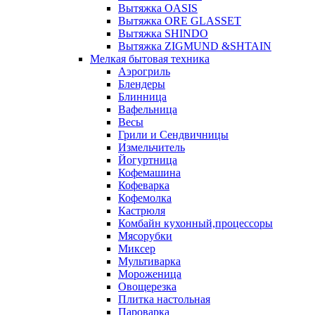
Вытяжка OASIS
Вытяжка ORE GLASSET
Вытяжка SHINDO
Вытяжка ZIGMUND &SHTAIN
Мелкая бытовая техника
Аэрогриль
Блендеры
Блинница
Вафельница
Весы
Грили и Сендвичницы
Измельчитель
Йогуртница
Кофемашина
Кофеварка
Кофемолка
Кастрюля
Комбайн кухонный,процессоры
Мясорубки
Миксер
Мультиварка
Мороженица
Овощерезка
Плитка настольная
Пароварка