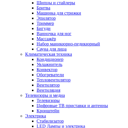
Щипцы и стайлеры
Бритва
Машинка для стрижки
Эпилятор
Триммер
Бигуди
Ванночка для ног
Массажёр
Набор маникюрно-педикюрный
Сауна для лица
Климатическая техника
Кондиционер
Увлажнитель
Конвектор
Обогреватели
Тепловентилятор
Вентилятор
Вентиляция
Телевизоры и медиа
Телевизоры
Цифровые ТВ приставки и антенны
Кронштейн
Электрика
Стабилизатор
LED Лампы и электрика