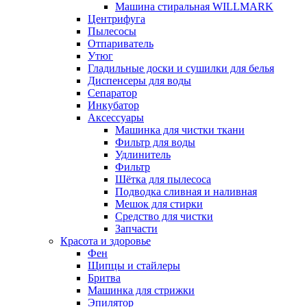
Машина стиральная WILLMARK
Центрифуга
Пылесосы
Отпариватель
Утюг
Гладильные доски и сушилки для белья
Диспенсеры для воды
Сепаратор
Инкубатор
Аксессуары
Машинка для чистки ткани
Фильтр для воды
Удлинитель
Фильтр
Шётка для пылесоса
Подводка сливная и наливная
Мешок для стирки
Средство для чистки
Запчасти
Красота и здоровье
Фен
Щипцы и стайлеры
Бритва
Машинка для стрижки
Эпилятор