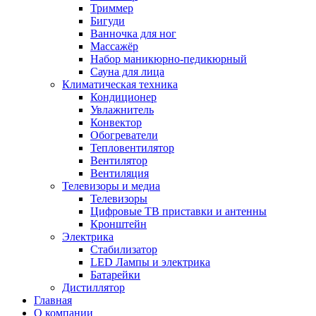
Триммер
Бигуди
Ванночка для ног
Массажёр
Набор маникюрно-педикюрный
Сауна для лица
Климатическая техника
Кондиционер
Увлажнитель
Конвектор
Обогреватели
Тепловентилятор
Вентилятор
Вентиляция
Телевизоры и медиа
Телевизоры
Цифровые ТВ приставки и антенны
Кронштейн
Электрика
Стабилизатор
LED Лампы и электрика
Батарейки
Дистиллятор
Главная
О компании