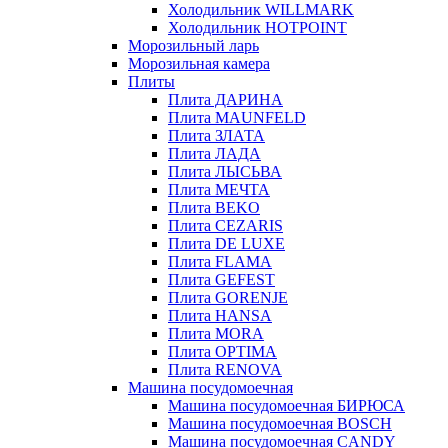
Холодильник WILLMARK
Холодильник HOTPOINT
Морозильный ларь
Морозильная камера
Плиты
Плита ДАРИНА
Плита MAUNFELD
Плита ЗЛАТА
Плита ЛАДА
Плита ЛЫСЬВА
Плита МЕЧТА
Плита BEKO
Плита CEZARIS
Плита DE LUXE
Плита FLAMA
Плита GEFEST
Плита GORENJE
Плита HANSA
Плита MORA
Плита OPTIMA
Плита RENOVA
Машина посудомоечная
Машина посудомоечная БИРЮСА
Машина посудомоечная BOSCH
Машина посудомоечная CANDY