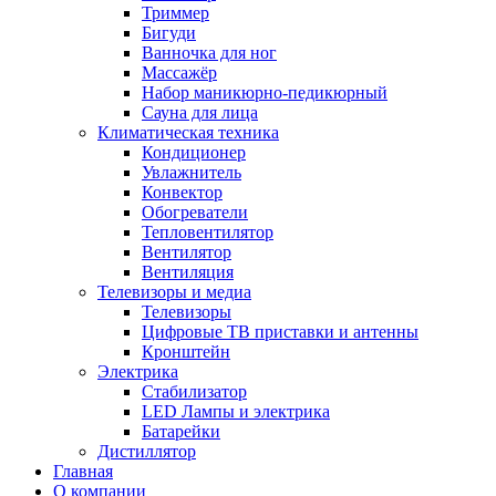
Триммер
Бигуди
Ванночка для ног
Массажёр
Набор маникюрно-педикюрный
Сауна для лица
Климатическая техника
Кондиционер
Увлажнитель
Конвектор
Обогреватели
Тепловентилятор
Вентилятор
Вентиляция
Телевизоры и медиа
Телевизоры
Цифровые ТВ приставки и антенны
Кронштейн
Электрика
Стабилизатор
LED Лампы и электрика
Батарейки
Дистиллятор
Главная
О компании