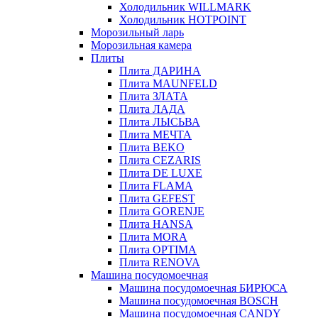
Холодильник WILLMARK
Холодильник HOTPOINT
Морозильный ларь
Морозильная камера
Плиты
Плита ДАРИНА
Плита MAUNFELD
Плита ЗЛАТА
Плита ЛАДА
Плита ЛЫСЬВА
Плита МЕЧТА
Плита BEKO
Плита CEZARIS
Плита DE LUXE
Плита FLAMA
Плита GEFEST
Плита GORENJE
Плита HANSA
Плита MORA
Плита OPTIMA
Плита RENOVA
Машина посудомоечная
Машина посудомоечная БИРЮСА
Машина посудомоечная BOSCH
Машина посудомоечная CANDY