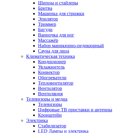
Щипцы и стайлеры
Бритва
Машинка для стрижки
Эпилятор
Триммер
Бигуди
Ванночка для ног
Массажёр
Набор маникюрно-педикюрный
Сауна для лица
Климатическая техника
Кондиционер
Увлажнитель
Конвектор
Обогреватели
Тепловентилятор
Вентилятор
Вентиляция
Телевизоры и медиа
Телевизоры
Цифровые ТВ приставки и антенны
Кронштейн
Электрика
Стабилизатор
LED Лампы и электрика