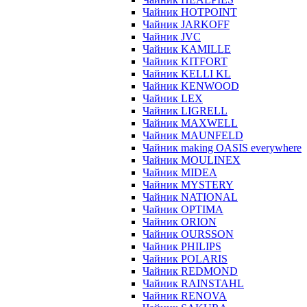
Чайник HOTPOINT
Чайник JARKOFF
Чайник JVC
Чайник KAMILLE
Чайник KITFORT
Чайник KELLI KL
Чайник KENWOOD
Чайник LEX
Чайник LIGRELL
Чайник MAXWELL
Чайник MAUNFELD
Чайник making OASIS everywhere
Чайник MOULINEX
Чайник MIDEA
Чайник MYSTERY
Чайник NATIONAL
Чайник OPTIMA
Чайник ORION
Чайник OURSSON
Чайник PHILIPS
Чайник POLARIS
Чайник REDMOND
Чайник RAINSTAHL
Чайник RENOVA