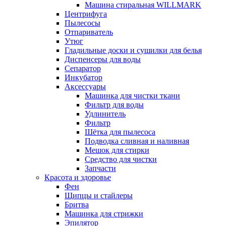
Машина стиральная WILLMARK
Центрифуга
Пылесосы
Отпариватель
Утюг
Гладильные доски и сушилки для белья
Диспенсеры для воды
Сепаратор
Инкубатор
Аксессуары
Машинка для чистки ткани
Фильтр для воды
Удлинитель
Фильтр
Шётка для пылесоса
Подводка сливная и наливная
Мешок для стирки
Средство для чистки
Запчасти
Красота и здоровье
Фен
Щипцы и стайлеры
Бритва
Машинка для стрижки
Эпилятор