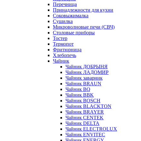
Перечница
Принадлежности для кухни
Соковыжималка
Сушилка
Микроволновые печи (СВЧ)
Столовые приборы
Тостер
Термопот
Фритюрница
Хлебопечь
Чайник
Чайник ДОБРЫНЯ
Чайник ЛАДОМИР
Чайник заварник
Чайник BRAUN
Чайник BQ
Чайник BBK
Чайник BOSCH
Чайник BLACKTON
Чайник BRAYER
Чайник CENTEK
Чайник DELTA
Чайник ELECTROLUX
Чайник ENVITEC
Чайник ENERGY