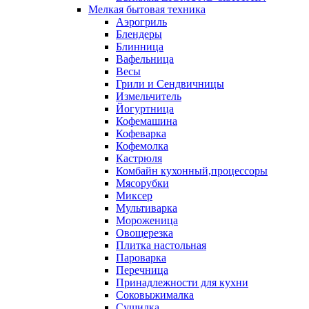
Мелкая бытовая техника
Аэрогриль
Блендеры
Блинница
Вафельница
Весы
Грили и Сендвичницы
Измельчитель
Йогуртница
Кофемашина
Кофеварка
Кофемолка
Кастрюля
Комбайн кухонный,процессоры
Мясорубки
Миксер
Мультиварка
Мороженица
Овощерезка
Плитка настольная
Пароварка
Перечница
Принадлежности для кухни
Соковыжималка
Сушилка