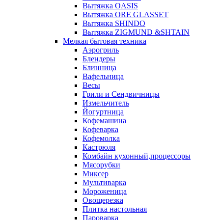
Вытяжка OASIS
Вытяжка ORE GLASSET
Вытяжка SHINDO
Вытяжка ZIGMUND &SHTAIN
Мелкая бытовая техника
Аэрогриль
Блендеры
Блинница
Вафельница
Весы
Грили и Сендвичницы
Измельчитель
Йогуртница
Кофемашина
Кофеварка
Кофемолка
Кастрюля
Комбайн кухонный,процессоры
Мясорубки
Миксер
Мультиварка
Мороженица
Овощерезка
Плитка настольная
Пароварка