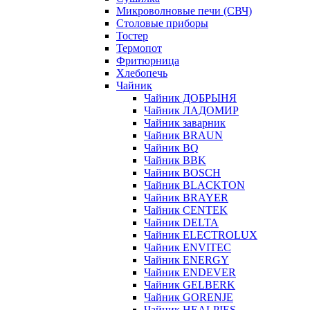
Микроволновые печи (СВЧ)
Столовые приборы
Тостер
Термопот
Фритюрница
Хлебопечь
Чайник
Чайник ДОБРЫНЯ
Чайник ЛАДОМИР
Чайник заварник
Чайник BRAUN
Чайник BQ
Чайник BBK
Чайник BOSCH
Чайник BLACKTON
Чайник BRAYER
Чайник CENTEK
Чайник DELTA
Чайник ELECTROLUX
Чайник ENVITEC
Чайник ENERGY
Чайник ENDEVER
Чайник GELBERK
Чайник GORENJE
Чайник HEALPIES