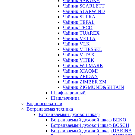
Чайник SAKURA
Чайник SCARLETT
Чайник STARWIND
Чайник SUPRA
Чайник TEFAL
Чайник TECO
Чайник TUAREX
Чайник VETTA
Чайник VLK
Чайник VITESSEL
Чайник VITAX
Чайник VITEK
Чайник WILMARK
Чайник XIAOMI
Чайник ZEIDAN
Чайник ZIMBER ZM
Чайник ZIGMUND&SHTAIN
Шкаф жарочный
Шашлычница
Водонагреватели
Встраиваемая техника
Встраиваемый духовой шкаф
Встраиваемый духовой шкаф BEKO
Встраиваемый духовой шкаф BOSCH
Встраиваемый духовой шкаф DARINA