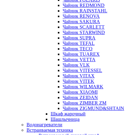
Чайник REDMOND
Чайник RAINSTAHL
Чайник RENOVA
Чайник SAKURA
Чайник SCARLETT
Чайник STARWIND
Чайник SUPRA
Чайник TEFAL
Чайник TECO
Чайник TUAREX
Чайник VETTA
Чайник VLK
Чайник VITESSEL
Чайник VITAX
Чайник VITEK
Чайник WILMARK
Чайник XIAOMI
Чайник ZEIDAN
Чайник ZIMBER ZM
Чайник ZIGMUND&SHTAIN
Шкаф жарочный
Шашлычница
Водонагреватели
Встраиваемая техника