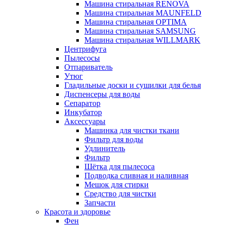
Машина стиральная RENOVA
Машина стиральная MAUNFELD
Машина стиральная OPTIMA
Машина стиральная SAMSUNG
Машина стиральная WILLMARK
Центрифуга
Пылесосы
Отпариватель
Утюг
Гладильные доски и сушилки для белья
Диспенсеры для воды
Сепаратор
Инкубатор
Аксессуары
Машинка для чистки ткани
Фильтр для воды
Удлинитель
Фильтр
Шётка для пылесоса
Подводка сливная и наливная
Мешок для стирки
Средство для чистки
Запчасти
Красота и здоровье
Фен