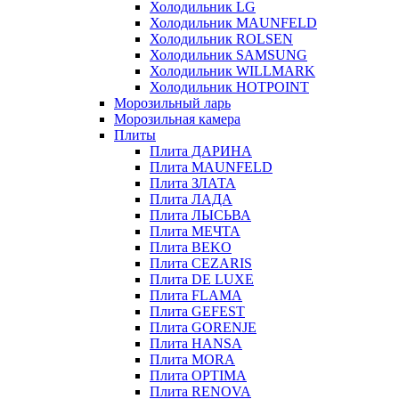
Холодильник LG
Холодильник MAUNFELD
Холодильник ROLSEN
Холодильник SAMSUNG
Холодильник WILLMARK
Холодильник HOTPOINT
Морозильный ларь
Морозильная камера
Плиты
Плита ДАРИНА
Плита MAUNFELD
Плита ЗЛАТА
Плита ЛАДА
Плита ЛЫСЬВА
Плита МЕЧТА
Плита BEKO
Плита CEZARIS
Плита DE LUXE
Плита FLAMA
Плита GEFEST
Плита GORENJE
Плита HANSA
Плита MORA
Плита OPTIMA
Плита RENOVA