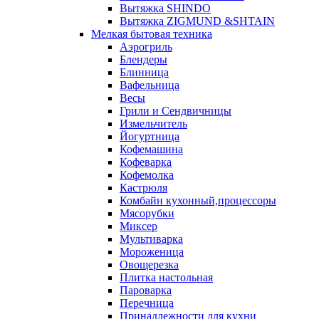
Вытяжка SHINDO
Вытяжка ZIGMUND &SHTAIN
Мелкая бытовая техника
Аэрогриль
Блендеры
Блинница
Вафельница
Весы
Грили и Сендвичницы
Измельчитель
Йогуртница
Кофемашина
Кофеварка
Кофемолка
Кастрюля
Комбайн кухонный,процессоры
Мясорубки
Миксер
Мультиварка
Мороженица
Овощерезка
Плитка настольная
Пароварка
Перечница
Принадлежности для кухни