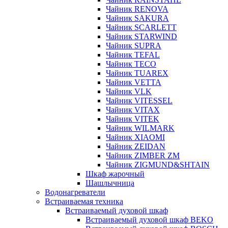
Чайник RENOVA
Чайник SAKURA
Чайник SCARLETT
Чайник STARWIND
Чайник SUPRA
Чайник TEFAL
Чайник TECO
Чайник TUAREX
Чайник VETTA
Чайник VLK
Чайник VITESSEL
Чайник VITAX
Чайник VITEK
Чайник WILMARK
Чайник XIAOMI
Чайник ZEIDAN
Чайник ZIMBER ZM
Чайник ZIGMUND&SHTAIN
Шкаф жарочный
Шашлычница
Водонагреватели
Встраиваемая техника
Встраиваемый духовой шкаф
Встраиваемый духовой шкаф BEKO