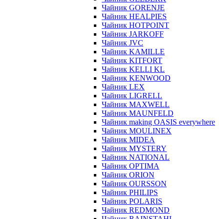
Чайник GORENJE
Чайник HEALPIES
Чайник HOTPOINT
Чайник JARKOFF
Чайник JVC
Чайник KAMILLE
Чайник KITFORT
Чайник KELLI KL
Чайник KENWOOD
Чайник LEX
Чайник LIGRELL
Чайник MAXWELL
Чайник MAUNFELD
Чайник making OASIS everywhere
Чайник MOULINEX
Чайник MIDEA
Чайник MYSTERY
Чайник NATIONAL
Чайник OPTIMA
Чайник ORION
Чайник OURSSON
Чайник PHILIPS
Чайник POLARIS
Чайник REDMOND
Чайник RAINSTAHL