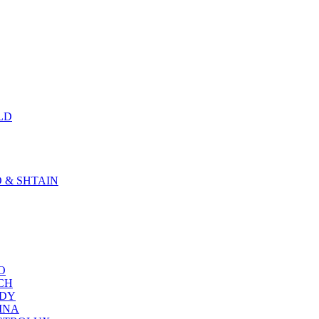
LD
D & SHTAIN
KO
SCH
NDY
RINA