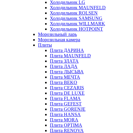
Холодильник LG
Холодильник MAUNFELD
Холодильник ROLSEN
Холодильник SAMSUNG
Холодильник WILLMARK
Холодильник HOTPOINT
Морозильный ларь
Морозильная камера
Плиты
Плита ДАРИНА
Плита MAUNFELD
Плита ЗЛАТА
Плита ЛАДА
Плита ЛЫСЬВА
Плита МЕЧТА
Плита BEKO
Плита CEZARIS
Плита DE LUXE
Плита FLAMA
Плита GEFEST
Плита GORENJE
Плита HANSA
Плита MORA
Плита OPTIMA
Плита RENOVA