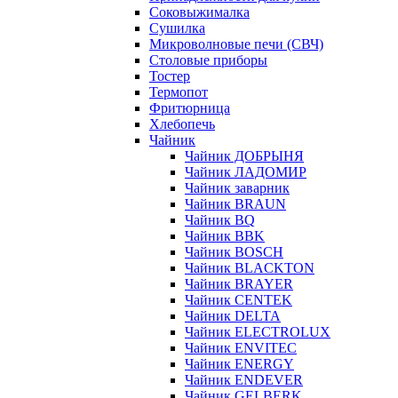
Соковыжималка
Сушилка
Микроволновые печи (СВЧ)
Столовые приборы
Тостер
Термопот
Фритюрница
Хлебопечь
Чайник
Чайник ДОБРЫНЯ
Чайник ЛАДОМИР
Чайник заварник
Чайник BRAUN
Чайник BQ
Чайник BBK
Чайник BOSCH
Чайник BLACKTON
Чайник BRAYER
Чайник CENTEK
Чайник DELTA
Чайник ELECTROLUX
Чайник ENVITEC
Чайник ENERGY
Чайник ENDEVER
Чайник GELBERK