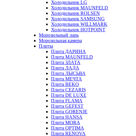
Холодильник LG
Холодильник MAUNFELD
Холодильник ROLSEN
Холодильник SAMSUNG
Холодильник WILLMARK
Холодильник HOTPOINT
Морозильный ларь
Морозильная камера
Плиты
Плита ДАРИНА
Плита MAUNFELD
Плита ЗЛАТА
Плита ЛАДА
Плита ЛЫСЬВА
Плита МЕЧТА
Плита BEKO
Плита CEZARIS
Плита DE LUXE
Плита FLAMA
Плита GEFEST
Плита GORENJE
Плита HANSA
Плита MORA
Плита OPTIMA
Плита RENOVA