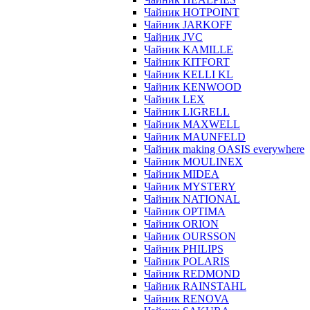
Чайник HOTPOINT
Чайник JARKOFF
Чайник JVC
Чайник KAMILLE
Чайник KITFORT
Чайник KELLI KL
Чайник KENWOOD
Чайник LEX
Чайник LIGRELL
Чайник MAXWELL
Чайник MAUNFELD
Чайник making OASIS everywhere
Чайник MOULINEX
Чайник MIDEA
Чайник MYSTERY
Чайник NATIONAL
Чайник OPTIMA
Чайник ORION
Чайник OURSSON
Чайник PHILIPS
Чайник POLARIS
Чайник REDMOND
Чайник RAINSTAHL
Чайник RENOVA