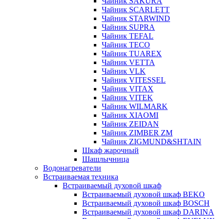
Чайник SAKURA
Чайник SCARLETT
Чайник STARWIND
Чайник SUPRA
Чайник TEFAL
Чайник TECO
Чайник TUAREX
Чайник VETTA
Чайник VLK
Чайник VITESSEL
Чайник VITAX
Чайник VITEK
Чайник WILMARK
Чайник XIAOMI
Чайник ZEIDAN
Чайник ZIMBER ZM
Чайник ZIGMUND&SHTAIN
Шкаф жарочный
Шашлычница
Водонагреватели
Встраиваемая техника
Встраиваемый духовой шкаф
Встраиваемый духовой шкаф BEKO
Встраиваемый духовой шкаф BOSCH
Встраиваемый духовой шкаф DARINA