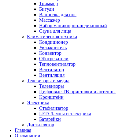
Триммер
Бигуди
Ванночка для ног
Массажёр
Набор маникюрно-педикюрный
Сауна для лица
Климатическая техника
Кондиционер
Увлажнитель
Конвектор
Обогреватели
Тепловентилятор
Вентилятор
Вентиляция
Телевизоры и медиа
Телевизоры
Цифровые ТВ приставки и антенны
Кронштейн
Электрика
Стабилизатор
LED Лампы и электрика
Батарейки
Дистиллятор
Главная
О компании