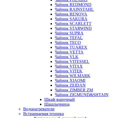
Чайник REDMOND
Чайник RAINSTAHL
Чайник RENOVA
Чайник SAKURA
Чайник SCARLETT
Чайник STARWIND
Чайник SUPRA
Чайник TEFAL
Чайник TECO
Чайник TUAREX
Чайник VETTA
Чайник VLK
Чайник VITESSEL
Чайник VITAX
Чайник VITEK
Чайник WILMARK
Чайник XIAOMI
Чайник ZEIDAN
Чайник ZIMBER ZM
Чайник ZIGMUND&SHTAIN
Шкаф жарочный
Шашлычница
Водонагреватели
Встраиваемая техника