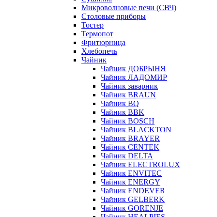
Микроволновые печи (СВЧ)
Столовые приборы
Тостер
Термопот
Фритюрница
Хлебопечь
Чайник
Чайник ДОБРЫНЯ
Чайник ЛАДОМИР
Чайник заварник
Чайник BRAUN
Чайник BQ
Чайник BBK
Чайник BOSCH
Чайник BLACKTON
Чайник BRAYER
Чайник CENTEK
Чайник DELTA
Чайник ELECTROLUX
Чайник ENVITEC
Чайник ENERGY
Чайник ENDEVER
Чайник GELBERK
Чайник GORENJE
Чайник HEALPIES