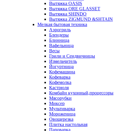
Вытяжка OASIS
Вытяжка ORE GLASSET
Вытяжка SHINDO
Вытяжка ZIGMUND &SHTAIN
Мелкая бытовая техника
Аэрогриль
Блендеры
Блинница
Вафельница
Весы
Грили и Сендвичницы
Измельчитель
Йогуртница
Кофемашина
Кофеварка
Кофемолка
Кастрюля
Комбайн кухонный,процессоры
Мясорубки
Миксер
Мультиварка
Мороженица
Овощерезка
Плитка настольная
Пароварка