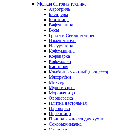
Мелкая бытовая техника
Аэрогриль
Блендеры
Блинница
Вафельница
Весы
Грили и Сендвичницы
Измельчитель
Йогуртница
Кофемашина
Кофеварка
Кофемолка
Кастрюля
Комбайн кухонный,процессоры
Мясорубки
Миксер
Мультиварка
Мороженица
Овощерезка
Плитка настольная
Пароварка
Перечница
Принадлежности для кухни
Соковыжималка
Сушилка