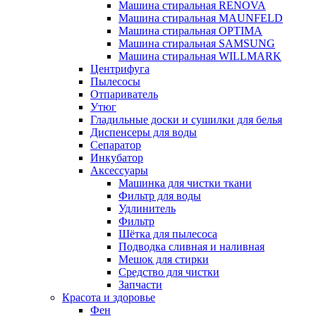
Машина стиральная RENOVA
Машина стиральная MAUNFELD
Машина стиральная OPTIMA
Машина стиральная SAMSUNG
Машина стиральная WILLMARK
Центрифуга
Пылесосы
Отпариватель
Утюг
Гладильные доски и сушилки для белья
Диспенсеры для воды
Сепаратор
Инкубатор
Аксессуары
Машинка для чистки ткани
Фильтр для воды
Удлинитель
Фильтр
Шётка для пылесоса
Подводка сливная и наливная
Мешок для стирки
Средство для чистки
Запчасти
Красота и здоровье
Фен