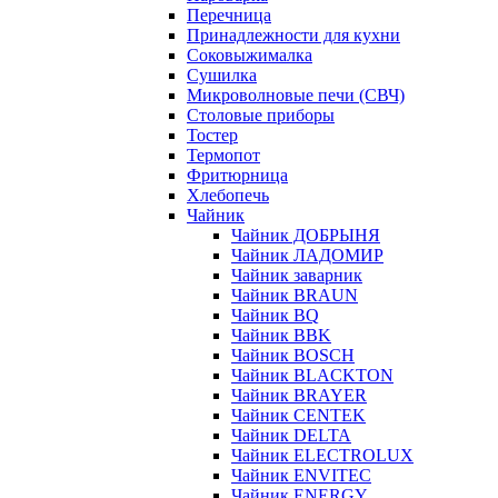
Перечница
Принадлежности для кухни
Соковыжималка
Сушилка
Микроволновые печи (СВЧ)
Столовые приборы
Тостер
Термопот
Фритюрница
Хлебопечь
Чайник
Чайник ДОБРЫНЯ
Чайник ЛАДОМИР
Чайник заварник
Чайник BRAUN
Чайник BQ
Чайник BBK
Чайник BOSCH
Чайник BLACKTON
Чайник BRAYER
Чайник CENTEK
Чайник DELTA
Чайник ELECTROLUX
Чайник ENVITEC
Чайник ENERGY