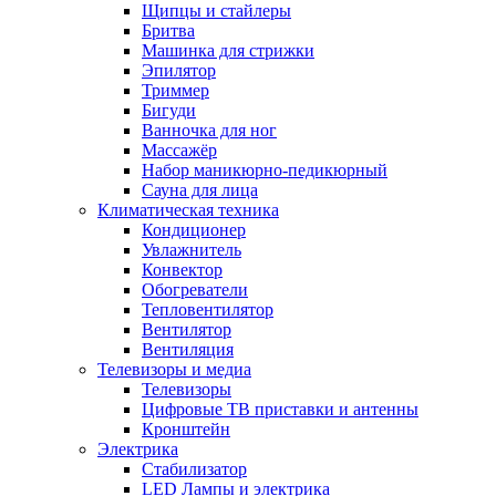
Щипцы и стайлеры
Бритва
Машинка для стрижки
Эпилятор
Триммер
Бигуди
Ванночка для ног
Массажёр
Набор маникюрно-педикюрный
Сауна для лица
Климатическая техника
Кондиционер
Увлажнитель
Конвектор
Обогреватели
Тепловентилятор
Вентилятор
Вентиляция
Телевизоры и медиа
Телевизоры
Цифровые ТВ приставки и антенны
Кронштейн
Электрика
Стабилизатор
LED Лампы и электрика