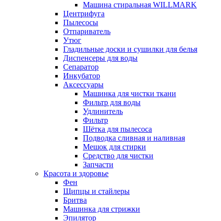
Машина стиральная WILLMARK
Центрифуга
Пылесосы
Отпариватель
Утюг
Гладильные доски и сушилки для белья
Диспенсеры для воды
Сепаратор
Инкубатор
Аксессуары
Машинка для чистки ткани
Фильтр для воды
Удлинитель
Фильтр
Шётка для пылесоса
Подводка сливная и наливная
Мешок для стирки
Средство для чистки
Запчасти
Красота и здоровье
Фен
Щипцы и стайлеры
Бритва
Машинка для стрижки
Эпилятор