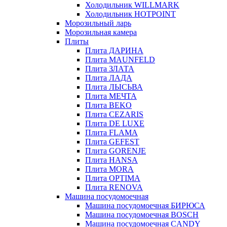
Холодильник WILLMARK
Холодильник HOTPOINT
Морозильный ларь
Морозильная камера
Плиты
Плита ДАРИНА
Плита MAUNFELD
Плита ЗЛАТА
Плита ЛАДА
Плита ЛЫСЬВА
Плита МЕЧТА
Плита BEKO
Плита CEZARIS
Плита DE LUXE
Плита FLAMA
Плита GEFEST
Плита GORENJE
Плита HANSA
Плита MORA
Плита OPTIMA
Плита RENOVA
Машина посудомоечная
Машина посудомоечная БИРЮСА
Машина посудомоечная BOSCH
Машина посудомоечная CANDY