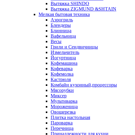
Вытяжка SHINDO
Вытяжка ZIGMUND &SHTAIN
Мелкая бытовая техника
Аэрогриль
Блендеры
Блинница
Вафельница
Весы
Грили и Сендвичницы
Измельчитель
Йогуртница
Кофемашина
Кофеварка
Кофемолка
Кастрюля
Комбайн кухонный,процессоры
Мясорубки
Миксер
Мультиварка
Мороженица
Овощерезка
Плитка настольная
Пароварка
Перечница
Принадлежности для кухни