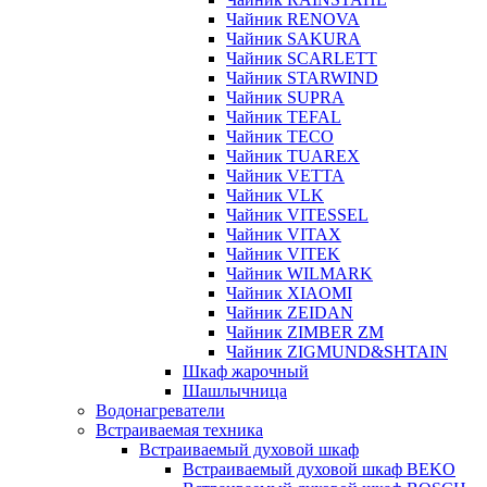
Чайник RENOVA
Чайник SAKURA
Чайник SCARLETT
Чайник STARWIND
Чайник SUPRA
Чайник TEFAL
Чайник TECO
Чайник TUAREX
Чайник VETTA
Чайник VLK
Чайник VITESSEL
Чайник VITAX
Чайник VITEK
Чайник WILMARK
Чайник XIAOMI
Чайник ZEIDAN
Чайник ZIMBER ZM
Чайник ZIGMUND&SHTAIN
Шкаф жарочный
Шашлычница
Водонагреватели
Встраиваемая техника
Встраиваемый духовой шкаф
Встраиваемый духовой шкаф BEKO