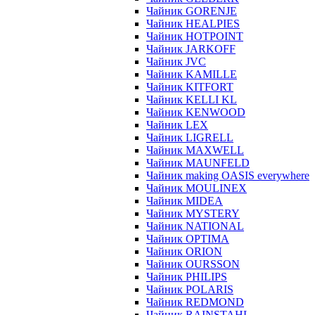
Чайник GORENJE
Чайник HEALPIES
Чайник HOTPOINT
Чайник JARKOFF
Чайник JVC
Чайник KAMILLE
Чайник KITFORT
Чайник KELLI KL
Чайник KENWOOD
Чайник LEX
Чайник LIGRELL
Чайник MAXWELL
Чайник MAUNFELD
Чайник making OASIS everywhere
Чайник MOULINEX
Чайник MIDEA
Чайник MYSTERY
Чайник NATIONAL
Чайник OPTIMA
Чайник ORION
Чайник OURSSON
Чайник PHILIPS
Чайник POLARIS
Чайник REDMOND
Чайник RAINSTAHL