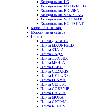
Холодильник LG
Холодильник MAUNFELD
Холодильник ROLSEN
Холодильник SAMSUNG
Холодильник WILLMARK
Холодильник HOTPOINT
Морозильный ларь
Морозильная камера
Плиты
Плита ДАРИНА
Плита MAUNFELD
Плита ЗЛАТА
Плита ЛАДА
Плита ЛЫСЬВА
Плита МЕЧТА
Плита BEKO
Плита CEZARIS
Плита DE LUXE
Плита FLAMA
Плита GEFEST
Плита GORENJE
Плита HANSA
Плита MORA
Плита OPTIMA
Плита RENOVA