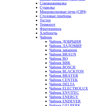
Соковыжималка
Сушилка
Микроволновые печи (СВЧ)
Столовые приборы
Тостер
Термопот
Фритюрница
Хлебопечь
Чайник
Чайник ДОБРЫНЯ
Чайник ЛАДОМИР
Чайник заварник
Чайник BRAUN
Чайник BQ
Чайник BBK
Чайник BOSCH
Чайник BLACKTON
Чайник BRAYER
Чайник CENTEK
Чайник DELTA
Чайник ELECTROLUX
Чайник ENVITEC
Чайник ENERGY
Чайник ENDEVER
Чайник GELBERK