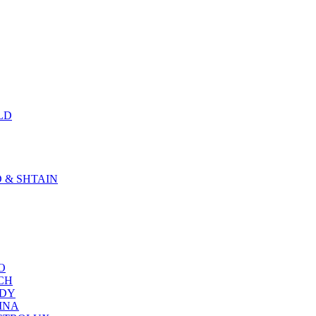
LD
D & SHTAIN
KO
SCH
NDY
RINA