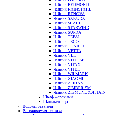
Чайник REDMOND
Чайник RAINSTAHL
Чайник RENOVA
Чайник SAKURA
Чайник SCARLETT
Чайник STARWIND
Чайник SUPRA
Чайник TEFAL
Чайник TECO
Чайник TUAREX
Чайник VETTA
Чайник VLK
Чайник VITESSEL
Чайник VITAX
Чайник VITEK
Чайник WILMARK
Чайник XIAOMI
Чайник ZEIDAN
Чайник ZIMBER ZM
Чайник ZIGMUND&SHTAIN
Шкаф жарочный
Шашлычница
Водонагреватели
Встраиваемая техника