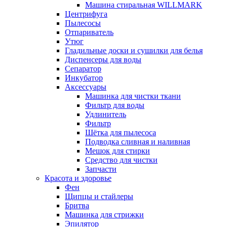
Машина стиральная WILLMARK
Центрифуга
Пылесосы
Отпариватель
Утюг
Гладильные доски и сушилки для белья
Диспенсеры для воды
Сепаратор
Инкубатор
Аксессуары
Машинка для чистки ткани
Фильтр для воды
Удлинитель
Фильтр
Шётка для пылесоса
Подводка сливная и наливная
Мешок для стирки
Средство для чистки
Запчасти
Красота и здоровье
Фен
Щипцы и стайлеры
Бритва
Машинка для стрижки
Эпилятор