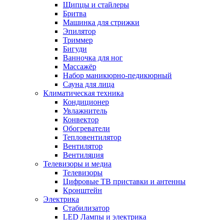
Щипцы и стайлеры
Бритва
Машинка для стрижки
Эпилятор
Триммер
Бигуди
Ванночка для ног
Массажёр
Набор маникюрно-педикюрный
Сауна для лица
Климатическая техника
Кондиционер
Увлажнитель
Конвектор
Обогреватели
Тепловентилятор
Вентилятор
Вентиляция
Телевизоры и медиа
Телевизоры
Цифровые ТВ приставки и антенны
Кронштейн
Электрика
Стабилизатор
LED Лампы и электрика