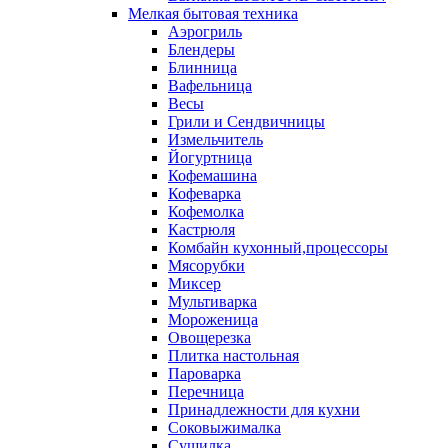
Мелкая бытовая техника
Аэрогриль
Блендеры
Блинница
Вафельница
Весы
Грили и Сендвичницы
Измельчитель
Йогуртница
Кофемашина
Кофеварка
Кофемолка
Кастрюля
Комбайн кухонный,процессоры
Мясорубки
Миксер
Мультиварка
Мороженица
Овощерезка
Плитка настольная
Пароварка
Перечница
Принадлежности для кухни
Соковыжималка
Сушилка