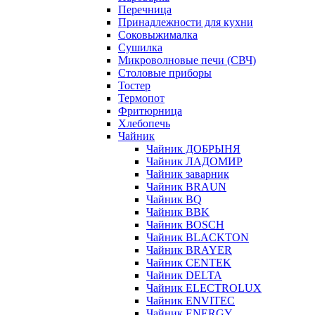
Перечница
Принадлежности для кухни
Соковыжималка
Сушилка
Микроволновые печи (СВЧ)
Столовые приборы
Тостер
Термопот
Фритюрница
Хлебопечь
Чайник
Чайник ДОБРЫНЯ
Чайник ЛАДОМИР
Чайник заварник
Чайник BRAUN
Чайник BQ
Чайник BBK
Чайник BOSCH
Чайник BLACKTON
Чайник BRAYER
Чайник CENTEK
Чайник DELTA
Чайник ELECTROLUX
Чайник ENVITEC
Чайник ENERGY