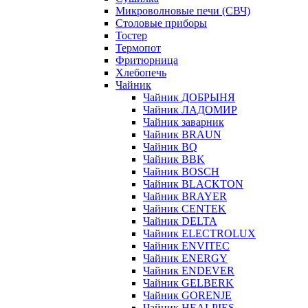
Микроволновые печи (СВЧ)
Столовые приборы
Тостер
Термопот
Фритюрница
Хлебопечь
Чайник
Чайник ДОБРЫНЯ
Чайник ЛАДОМИР
Чайник заварник
Чайник BRAUN
Чайник BQ
Чайник BBK
Чайник BOSCH
Чайник BLACKTON
Чайник BRAYER
Чайник CENTEK
Чайник DELTA
Чайник ELECTROLUX
Чайник ENVITEC
Чайник ENERGY
Чайник ENDEVER
Чайник GELBERK
Чайник GORENJE
Чайник HEALPIES