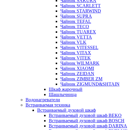
Чайник SAKURA
Чайник SCARLETT
Чайник STARWIND
Чайник SUPRA
Чайник TEFAL
Чайник TECO
Чайник TUAREX
Чайник VETTA
Чайник VLK
Чайник VITESSEL
Чайник VITAX
Чайник VITEK
Чайник WILMARK
Чайник XIAOMI
Чайник ZEIDAN
Чайник ZIMBER ZM
Чайник ZIGMUND&SHTAIN
Шкаф жарочный
Шашлычница
Водонагреватели
Встраиваемая техника
Встраиваемый духовой шкаф
Встраиваемый духовой шкаф BEKO
Встраиваемый духовой шкаф BOSCH
Встраиваемый духовой шкаф DARINA