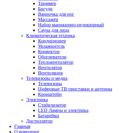
Триммер
Бигуди
Ванночка для ног
Массажёр
Набор маникюрно-педикюрный
Сауна для лица
Климатическая техника
Кондиционер
Увлажнитель
Конвектор
Обогреватели
Тепловентилятор
Вентилятор
Вентиляция
Телевизоры и медиа
Телевизоры
Цифровые ТВ приставки и антенны
Кронштейн
Электрика
Стабилизатор
LED Лампы и электрика
Батарейки
Дистиллятор
Главная
О компании