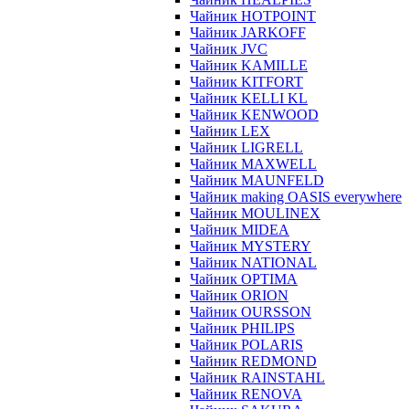
Чайник HOTPOINT
Чайник JARKOFF
Чайник JVC
Чайник KAMILLE
Чайник KITFORT
Чайник KELLI KL
Чайник KENWOOD
Чайник LEX
Чайник LIGRELL
Чайник MAXWELL
Чайник MAUNFELD
Чайник making OASIS everywhere
Чайник MOULINEX
Чайник MIDEA
Чайник MYSTERY
Чайник NATIONAL
Чайник OPTIMA
Чайник ORION
Чайник OURSSON
Чайник PHILIPS
Чайник POLARIS
Чайник REDMOND
Чайник RAINSTAHL
Чайник RENOVA