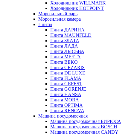
Холодильник WILLMARK
Холодильник HOTPOINT
Морозильный ларь
Морозильная камера
Плиты
Плита ДАРИНА
Плита MAUNFELD
Плита ЗЛАТА
Плита ЛАДА
Плита ЛЫСЬВА
Плита МЕЧТА
Плита BEKO
Плита CEZARIS
Плита DE LUXE
Плита FLAMA
Плита GEFEST
Плита GORENJE
Плита HANSA
Плита MORA
Плита OPTIMA
Плита RENOVA
Машина посудомоечная
Машина посудомоечная БИРЮСА
Машина посудомоечная BOSCH
Машина посудомоечная CANDY