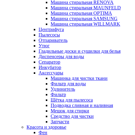
Машина стиральная RENOVA
Машина стиральная MAUNFELD
Машина стиральная OPTIMA
Машина стиральная SAMSUNG
Машина стиральная WILLMARK
Центрифуга
Пылесосы
Отпариватель
Утюг
Гладильные доски и сушилки для белья
Диспенсеры для воды
Сепаратор
Инкубатор
Аксессуары
Машинка для чистки ткани
Фильтр для воды
Удлинитель
Фильтр
Шётка для пылесоса
Подводка сливная и наливная
Мешок для стирки
Средство для чистки
Запчасти
Красота и здоровье
Фен