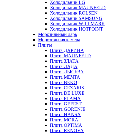
Холодильник LG
Холодильник MAUNFELD
Холодильник ROLSEN
Холодильник SAMSUNG
Холодильник WILLMARK
Холодильник HOTPOINT
Морозильный ларь
Морозильная камера
Плиты
Плита ДАРИНА
Плита MAUNFELD
Плита ЗЛАТА
Плита ЛАДА
Плита ЛЫСЬВА
Плита МЕЧТА
Плита BEKO
Плита CEZARIS
Плита DE LUXE
Плита FLAMA
Плита GEFEST
Плита GORENJE
Плита HANSA
Плита MORA
Плита OPTIMA
Плита RENOVA