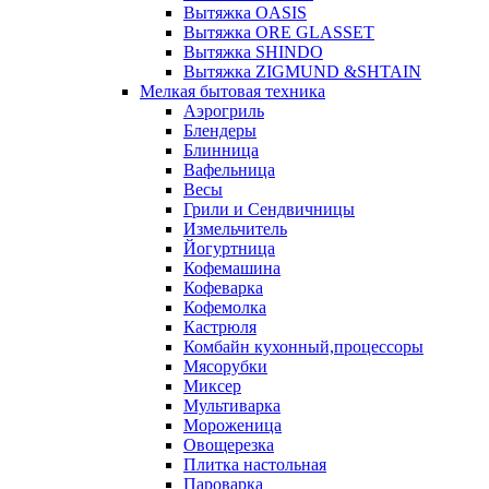
Вытяжка OASIS
Вытяжка ORE GLASSET
Вытяжка SHINDO
Вытяжка ZIGMUND &SHTAIN
Мелкая бытовая техника
Аэрогриль
Блендеры
Блинница
Вафельница
Весы
Грили и Сендвичницы
Измельчитель
Йогуртница
Кофемашина
Кофеварка
Кофемолка
Кастрюля
Комбайн кухонный,процессоры
Мясорубки
Миксер
Мультиварка
Мороженица
Овощерезка
Плитка настольная
Пароварка